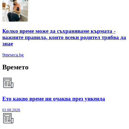
Колко време може да съхраняваме кърмата -
важните правила, които всеки родител трябва да
знае
9meseca.bg
Времето
Ето какво време ни очаква през уикенда
01.08.2026