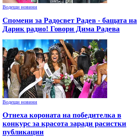
Водещи новини
Спомени за Радосвет Радев - бащата на
Дарик радио! Говори Дима Радева
Водещи новини
Отнеха короната на победителка в
конкурс за красота заради расистки
публикации