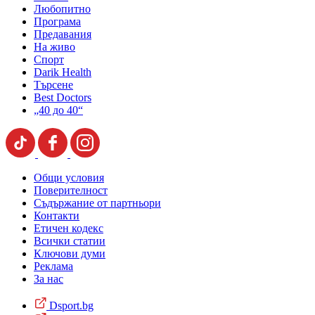
Любопитно
Програма
Предавания
На живо
Спорт
Darik Health
Търсене
Best Doctors
„40 до 40“
Общи условия
Поверителност
Съдържание от партньори
Контакти
Етичен кодекс
Всички статии
Ключови думи
Реклама
За нас
Dsport.bg