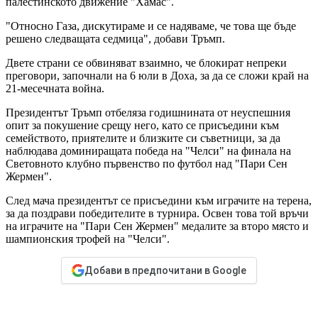
палестинското движение "Хамас".
"Относно Газа, дискутираме и се надяваме, че това ще бъде
решено следващата седмица", добави Тръмп.
Двете страни се обвиняват взаимно, че блокират непреки
преговори, започнали на 6 юли в Доха, за да се сложи край на
21-месечната война.
Президентът Тръмп отбеляза годишнината от неуспешния
опит за покушение срещу него, като се присъедини към
семейството, приятелите и близките си съветници, за да
наблюдава доминиращата победа на "Челси" на финала на
Световното клубно първенство по футбол над "Пари Сен
Жермен".
След мача президентът се присъедини към играчите на терена,
за да поздрави победителите в турнира. Освен това той връчи
на играчите на "Пари Сен Жермен" медалите за второ място и
шампионския трофей на "Челси".
Добави в предпочитани в Google