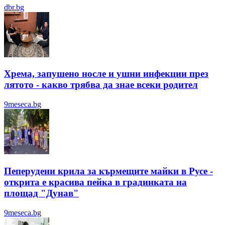
dbr.bg
Хрема, запушено носле и ушни инфекции през
лятотo - какво трябва да знае всеки родител
9meseca.bg
Пеперудени крила за кърмещите майки в Русе -
открита е красива пейка в градинката на
площад "Дунав"
9meseca.bg