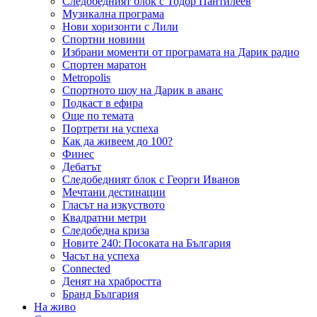
Следобедният блок с Тодор Пантилеев
Музикална програма
Нови хоризонти с Лили
Спортни новини
Избрани моменти от програмата на Дарик радио
Спортен маратон
Metropolis
Спортното шоу на Дарик в аванс
Подкаст в ефира
Още по темата
Портрети на успеха
Как да живеем до 100?
Финес
Дебатът
Следобедният блок с Георги Иванов
Мечтани дестинации
Гласът на изкуството
Квадратни метри
Следобедна криза
Новите 240: Посоката на България
Часът на успеха
Connected
Денят на храбростта
Бранд България
На живо