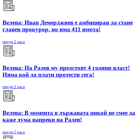
Велева: Иван Демерджиев е амбициран да стане
главен прокурор, но има 411 имота!
преди 2 часа
Велева: На Радев му предстоят 4 години власт!
Няма кой да плати протести сега!
преди 2 часа
Велева: В момента в държавата никой не смее да
каже дума напреки на Радев!
преди 2 часа