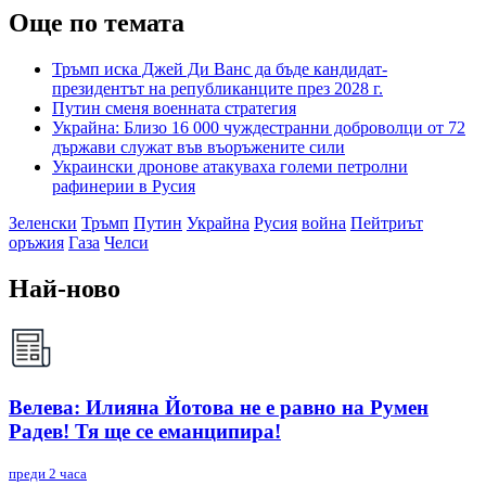
Още по темата
Тръмп иска Джей Ди Ванс да бъде кандидат-
президентът на републиканците през 2028 г.
Путин сменя военната стратегия
Украйна: Близо 16 000 чуждестранни доброволци от 72
държави служат във въоръжените сили
Украински дронове атакуваха големи петролни
рафинерии в Русия
Зеленски
Тръмп
Путин
Украйна
Русия
война
Пейтриът
оръжия
Газа
Челси
Най-ново
Велева: Илияна Йотова не е равно на Румен
Радев! Тя ще се еманципира!
преди 2 часа