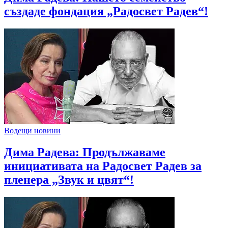
създаде фондация „Радосвет Радев“!
Водещи новини
Дима Радева: Продължаваме
инициативата на Радосвет Радев за
пленера „Звук и цвят“!