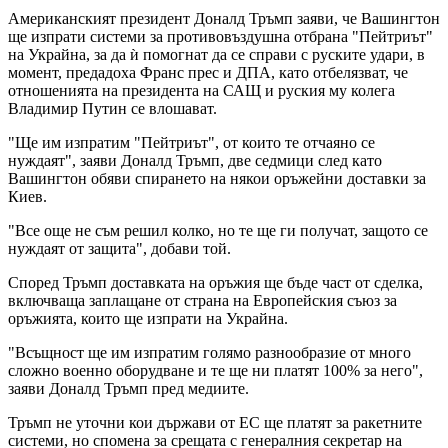
Американският президент Доналд Тръмп заяви, че Вашингтон
ще изпрати системи за противовъздушна отбрана "Пейтриът"
на Украйна, за да ѝ помогнат да се справи с руските удари, в
момент, предадоха Франс прес и ДПА, като отбелязват, че
отношенията на президента на САЩ и руския му колега
Владимир Путин се влошават.
"Ще им изпратим "Пейтриът", от които те отчаяно се
нуждаят", заяви Доналд Тръмп, две седмици след като
Вашингтон обяви спирането на някои оръжейни доставки за
Киев.
"Все още не съм решил колко, но те ще ги получат, защото се
нуждаят от защита", добави той.
Според Тръмп доставката на оръжия ще бъде част от сделка,
включваща заплащане от страна на Европейския съюз за
оръжията, които ще изпрати на Украйна.
"Всъщност ще им изпратим голямо разнообразие от много
сложно военно оборудване и те ще ни платят 100% за него",
заяви Доналд Тръмп пред медиите.
Тръмп не уточни кои държави от ЕС ще платят за ракетните
системи, но спомена за срещата с генералния секретар на