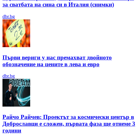
за сватбата на сина си в Италия (снимки)
dbr.bg
Първи вериги у нас премахват двойното
обозначение на цените в лева и евро
dbr.bg
Райчо Райчев: Проектът за космически център в
Доброславци е сложен, първата фаза ще отнеме 3
години