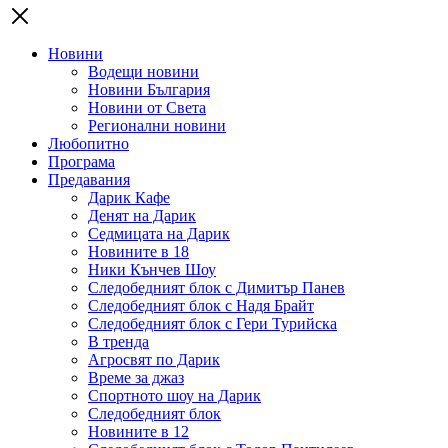
Новини
Водещи новини
Новини България
Новини от Света
Регионални новини
Любопитно
Програма
Предавания
Дарик Кафе
Денят на Дарик
Седмицата на Дарик
Новините в 18
Ники Кънчев Шоу
Следобедният блок с Димитър Панев
Следобедният блок с Надя Брайт
Следобедният блок с Гери Турийска
В тренда
Агросвят по Дарик
Време за джаз
Спортното шоу на Дарик
Следобедният блок
Новините в 12