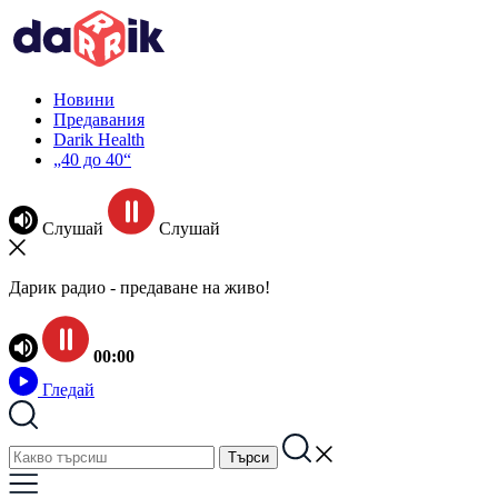
Новини
Предавания
Darik Health
„40 до 40“
Слушай
Слушай
Дарик радио - предаване на живо!
00:00
Гледай