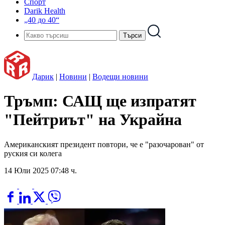
Спорт
Darik Health
„40 до 40“
Дарик
|
Новини
|
Водещи новини
Тръмп: САЩ ще изпратят
"Пейтриът" на Украйна
Американският президент повтори, че е "разочарован" от
руския си колега
14 Юли 2025 07:48 ч.