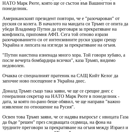
НАТО Марк Рюте, която ще се състои във Вашингтон в
понеделник.
Американският президент повтори, че е "разочарован" от
руския си колега. В началото на мандата си Тръмп се опита да
убеди Владимир Путин да преговаря за прекратяване на
конфликта, припомня АФП. Сега той отново изрази
разочарованието си от интензивните руски удари срещу
Украйна и липсата на изгледи за прекратяване на огъня.
"Путин наистина изненада много хора. Той говори хубаво, а
после вечерта бомбардира всички", каза Тръмп, видимо
недоволен.
Очаква се специалният пратеник на САЩ Кийт Келог да
започне ново посещение в Украйна днес.
Доналд Тръмп също така заяви, че ще се срещне днес с
генералния секретар на НАТО Марк Рюте в понеделник -
дата, за която по-рано беше обявил, че ще направи "важно
изявление по отношение на Русия".
Освен това Тръмп заяви, че се надява въпросът с ивицата Газа
да бъде "решен" през следващата седмица, на фона на
трудните преговори за прекратяване на огъня между Израел и