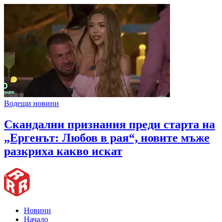
Водещи новини
Скандални признания преди старта на
„Ергенът: Любов в рая“, новите мъже
разкриха какво искат
Новини
Начало