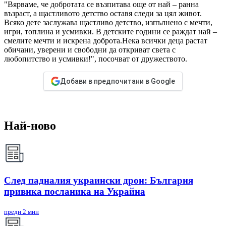
"Вярваме, че добротата се възпитава още от най – ранна
възраст, а щастливото детство оставя следи за цял живот.
Всяко дете заслужава щастливо детство, изпълнено с мечти,
игри, топлина и усмивки. В детските години се раждат най –
смелите мечти и искрена доброта.Нека всички деца растат
обичани, уверени и свободни да откриват света с
любопитство и усмивки!", посочват от дружеството.
Добави в предпочитани в Google
Най-ново
След падналия украински дрон: България
привика посланика на Украйна
преди 2 мин