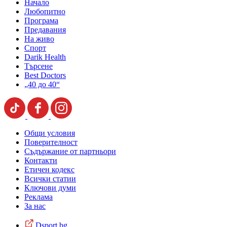
Начало
Любопитно
Програма
Предавания
На живо
Спорт
Darik Health
Търсене
Best Doctors
„40 до 40“
Общи условия
Поверителност
Съдържание от партньори
Контакти
Етичен кодекс
Всички статии
Ключови думи
Реклама
За нас
Dsport.bg