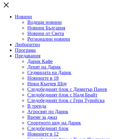
Новини
Водещи новини
Новини България
Новини от Света
Регионални новини
Любопитно
Програма
Предавания
Дарик Кафе
Денят на Дарик
Седмицата на Дарик
Новините в 18
Ники Кънчев Шоу
Следобедният блок с Димитър Панев
Следобедният блок с Надя Брайт
Следобедният блок с Гери Турийска
В тренда
Агросвят по Дарик
Време за джаз
Спортното шоу на Дарик
Следобедният блок
Новините в 12