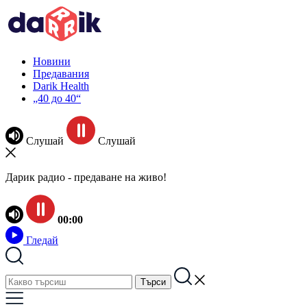
Новини
Предавания
Darik Health
„40 до 40“
Слушай
Слушай
Дарик радио - предаване на живо!
00:00
Гледай