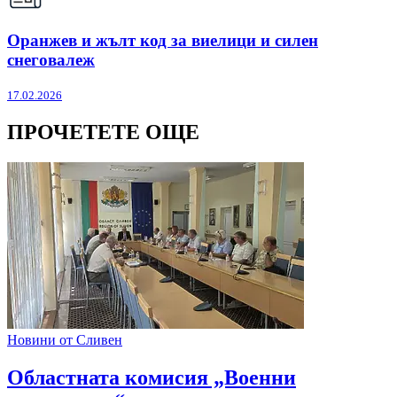
Оранжев и жълт код за виелици и силен
снеговалеж
17.02.2026
ПРОЧЕТЕТЕ ОЩЕ
Новини от Сливен
Областната комисия „Военни