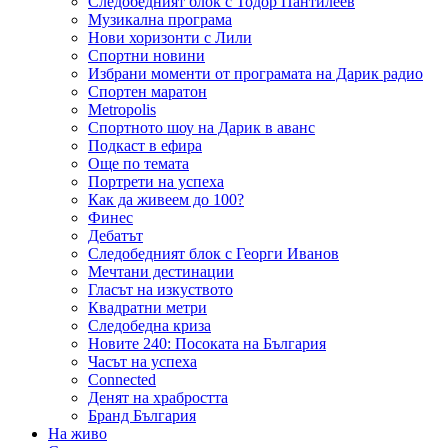
Следобедният блок с Тодор Пантилеев
Музикална програма
Нови хоризонти с Лили
Спортни новини
Избрани моменти от програмата на Дарик радио
Спортен маратон
Metropolis
Спортното шоу на Дарик в аванс
Подкаст в ефира
Още по темата
Портрети на успеха
Как да живеем до 100?
Финес
Дебатът
Следобедният блок с Георги Иванов
Мечтани дестинации
Гласът на изкуството
Квадратни метри
Следобедна криза
Новите 240: Посоката на България
Часът на успеха
Connected
Денят на храбростта
Бранд България
На живо