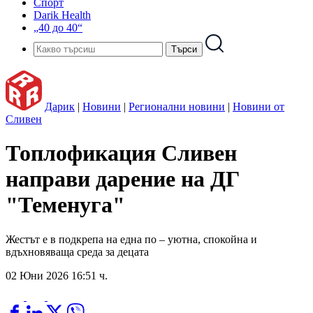
Спорт
Darik Health
„40 до 40“
Дарик
|
Новини
|
Регионални новини
|
Новини от
Сливен
Топлофикация Сливен
направи дарение на ДГ
"Теменуга"
Жестът е в подкрепа на една по – уютна, спокойна и
вдъхновяваща среда за децата
02 Юни 2026 16:51 ч.