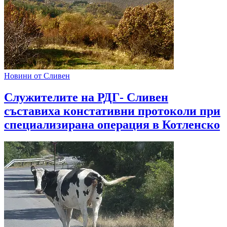
Новини от Сливен
Служителите на РДГ- Сливен
съставиха констативни протоколи при
специализирана операция в Котленско