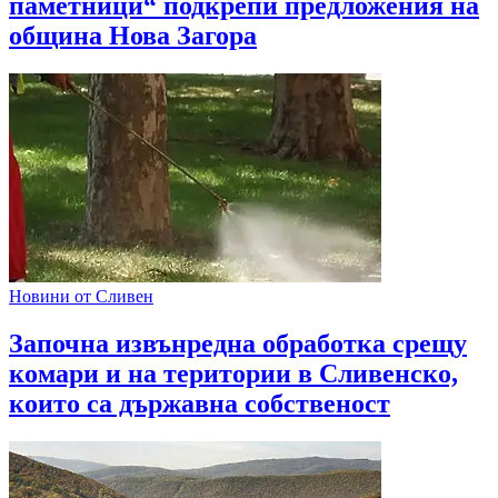
паметници“ подкрепи предложения на
община Нова Загора
Новини от Сливен
Започна извънредна обработка срещу
комари и на територии в Сливенско,
които са държавна собственост