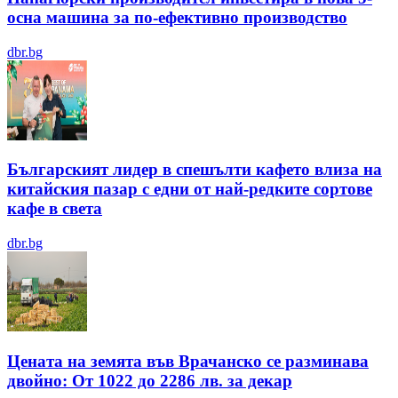
осна машина за по-ефективно производство
dbr.bg
Българският лидер в спешълти кафето влиза на
китайския пазар с едни от най-редките сортове
кафе в света
dbr.bg
Цената на земята във Врачанско се разминава
двойно: От 1022 до 2286 лв. за декар