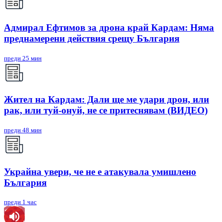
Адмирал Ефтимов за дрона край Кардам: Няма
преднамерени действия срещу България
преди 25 мин
Жител на Кардам: Дали ще ме удари дрон, или
рак, или туй-онуй, не се притеснявам (ВИДЕО)
преди 48 мин
Украйна увери, че не е атакувала умишлено
България
преди 1 час