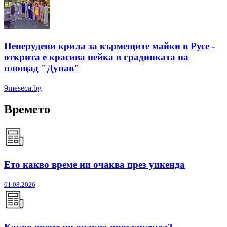
Пеперудени крила за кърмещите майки в Русе -
открита е красива пейка в градинката на
площад "Дунав"
9meseca.bg
Времето
Ето какво време ни очаква през уикенда
01.08.2026