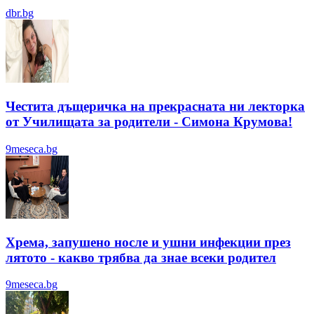
dbr.bg
Честита дъщеричка на прекрасната ни лекторка
от Училищата за родители - Симона Крумова!
9meseca.bg
Хрема, запушено носле и ушни инфекции през
лятотo - какво трябва да знае всеки родител
9meseca.bg