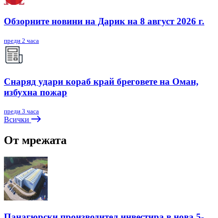
Обзорните новини на Дарик на 8 август 2026 г.
преди 2 часа
Снаряд удари кораб край бреговете на Оман,
избухна пожар
преди 3 часа
Всички
От мрежата
Панагюрски производител инвестира в нова 5-