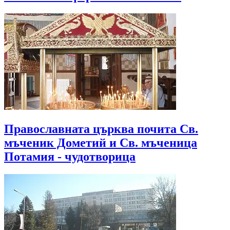
Православната църква почита Св.
мъченик Дометий и Св. мъченица
Потамия - чудотворица