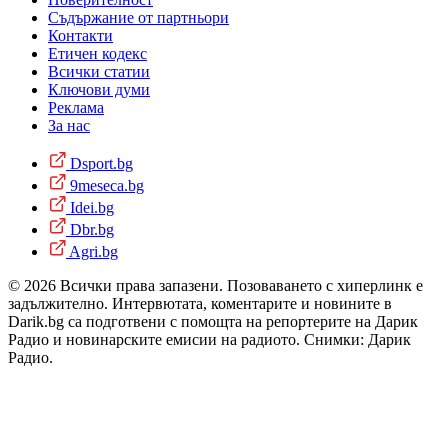
Съдържание от партньори
Контакти
Етичен кодекс
Всички статии
Ключови думи
Реклама
За нас
Dsport.bg
9meseca.bg
Idei.bg
Dbr.bg
Agri.bg
© 2026 Всички права запазени. Позоваването с хиперлинк е
задължително. Интервютата, коментарите и новините в
Darik.bg са подготвени с помощта на репортерите на Дарик
Радио и новинарските емисии на радиото. Снимки: Дарик
Радио.