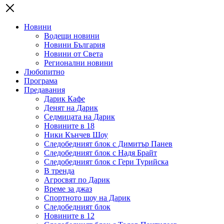
Новини
Водещи новини
Новини България
Новини от Света
Регионални новини
Любопитно
Програма
Предавания
Дарик Кафе
Денят на Дарик
Седмицата на Дарик
Новините в 18
Ники Кънчев Шоу
Следобедният блок с Димитър Панев
Следобедният блок с Надя Брайт
Следобедният блок с Гери Турийска
В тренда
Агросвят по Дарик
Време за джаз
Спортното шоу на Дарик
Следобедният блок
Новините в 12