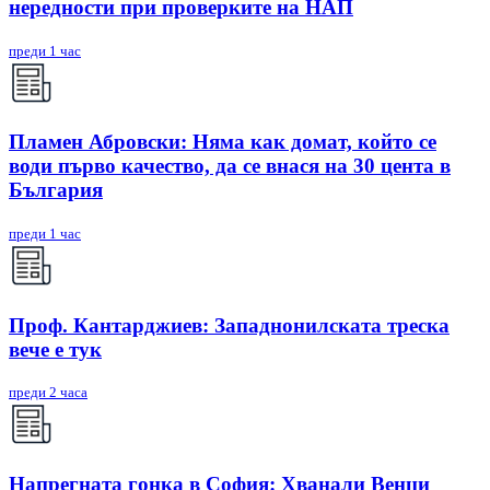
нередности при проверките на НАП
преди 1 час
Пламен Абровски: Няма как домат, който се
води първо качество, да се внася на 30 цента в
България
преди 1 час
Проф. Кантарджиев: Западнонилската треска
вече е тук
преди 2 часа
Напрегната гонка в София: Хванали Венци