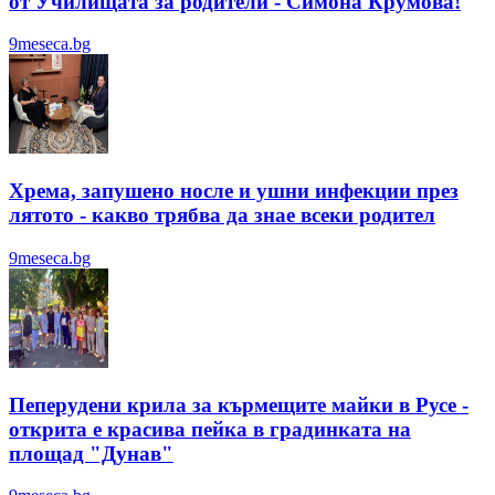
от Училищата за родители - Симона Крумова!
9meseca.bg
Хрема, запушено носле и ушни инфекции през
лятотo - какво трябва да знае всеки родител
9meseca.bg
Пеперудени крила за кърмещите майки в Русе -
открита е красива пейка в градинката на
площад "Дунав"