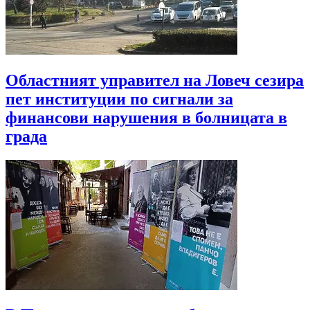
Областният управител на Ловеч сезира
пет институции по сигнали за
финансови нарушения в болницата в
града