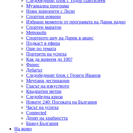
Следобедният блок с Тодор Пантилеев
Музикална програма
Нови хоризонти с Лили
Спортни новини
Избрани моменти от програмата на Дарик радио
Спортен маратон
Metropolis
Спортното шоу на Дарик в аванс
Подкаст в ефира
Още по темата
Портрети на успеха
Как да живеем до 100?
Финес
Дебатът
Следобедният блок с Георги Иванов
Мечтани дестинации
Гласът на изкуството
Квадратни метри
Следобедна криза
Новите 240: Посоката на България
Часът на успеха
Connected
Денят на храбростта
Бранд България
На живо