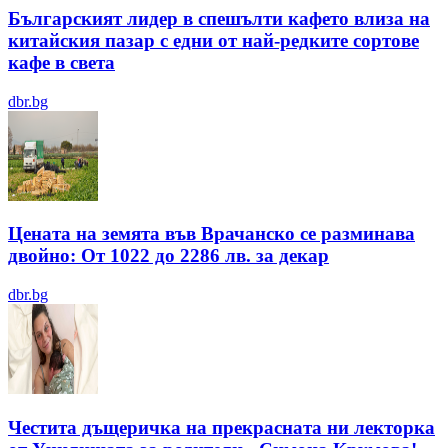
Българският лидер в спешълти кафето влиза на
китайския пазар с едни от най-редките сортове
кафе в света
dbr.bg
Цената на земята във Врачанско се разминава
двойно: От 1022 до 2286 лв. за декар
dbr.bg
Честита дъщеричка на прекрасната ни лекторка