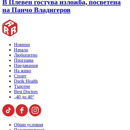
В Плевен гостува изложба, посветена
на Панчо Владигеров
Новини
Начало
Любопитно
Програма
Предавания
На живо
Спорт
Darik Health
Търсене
Best Doctors
„40 до 40“
Общи условия
Поверителност