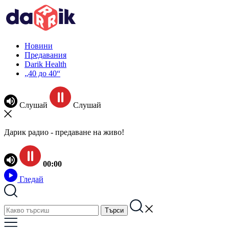
Новини
Предавания
Darik Health
„40 до 40“
Слушай
Слушай
Дарик радио - предаване на живо!
00:00
Гледай