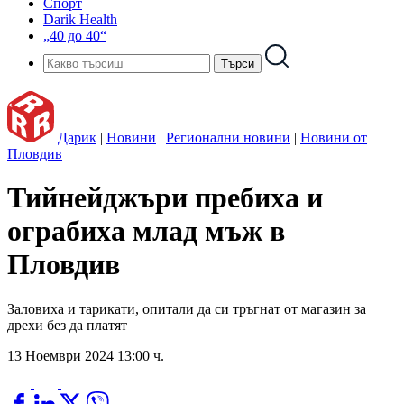
Спорт
Darik Health
„40 до 40“
Дарик
|
Новини
|
Регионални новини
|
Новини от
Пловдив
Тийнейджъри пребиха и
ограбиха млад мъж в
Пловдив
Заловиха и тарикати, опитали да си тръгнат от магазин за
дрехи без да платят
13 Ноември 2024 13:00 ч.