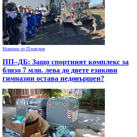
Новини от Пловдив
ПП–ДБ: Защо спортният комплекс за
близо 7 млн. лева до двете езикови
гимназии остава недовършен?