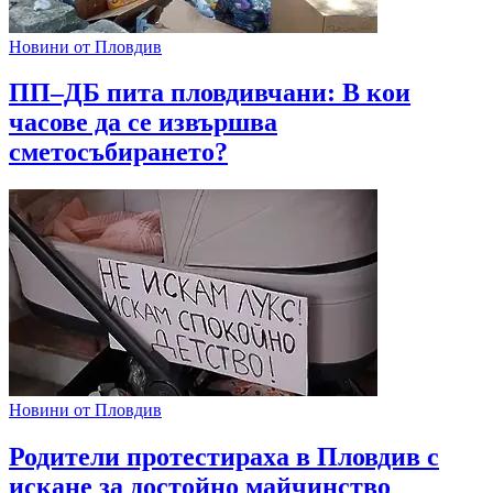
Новини от Пловдив
ПП–ДБ пита пловдивчани: В кои
часове да се извършва
сметосъбирането?
Новини от Пловдив
Родители протестираха в Пловдив с
искане за достойно майчинство