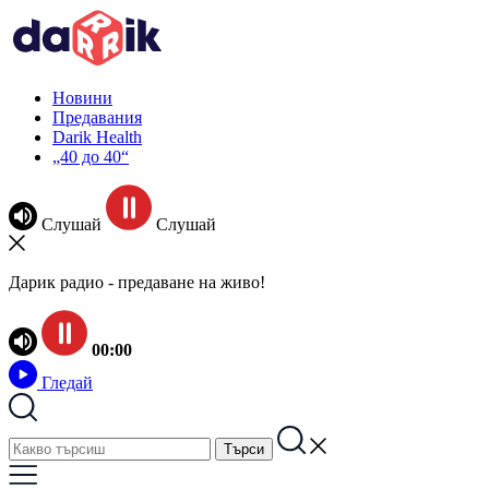
Новини
Предавания
Darik Health
„40 до 40“
Слушай
Слушай
Дарик радио - предаване на живо!
00:00
Гледай