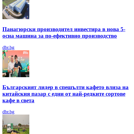
Панагюрски производител инвестира в нова 5-
осна машина за по-ефективно производство
dbr.bg
Българският лидер в спешълти кафето влиза на
китайския пазар с едни от най-редките сортове
кафе в света
dbr.bg