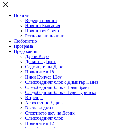
Новини
Водещи новини
Новини България
Новини от Света
Регионални новини
Любопитно
Програма
Предавания
Дарик Кафе
Денят на Дарик
Седмицата на Дарик
Новините в 18
Ники Кънчев Шоу
Следобедният блок с Димитър Панев
Следобедният блок с Надя Брайт
Следобедният блок с Гери Турийска
В тренда
Агросвят по Дарик
Време за джаз
Спортното шоу на Дарик
Следобедният блок
Новините в 12