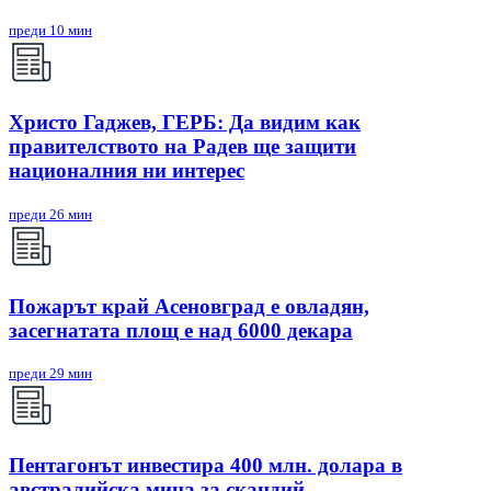
преди 10 мин
Христо Гаджев, ГЕРБ: Да видим как
правителството на Радев ще защити
националния ни интерес
преди 26 мин
Пожарът край Асеновград е овладян,
засегнатата площ е над 6000 декара
преди 29 мин
Пентагонът инвестира 400 млн. долара в
австралийска мина за скандий