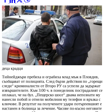
деца крадци
Тийнейджъри пребиха и ограбиха млад мъж в Пловдив,
съобщават от полицията. След бързи действия по „горещи
следи“ криминалисти от Второ РУ са успели да задържат
извършителите. Към 3:00 ч. в понеделник пострадалият се
оплакал, че на бул. „Пещерско шосе“ двама непознати му
нанесли побой и отнели мобилния му телефон и връзка с
ключове. В резултат на получените удари потърпевшият е
настанен в болница за лечение. Часове по-късно неговите