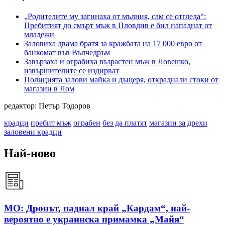
„Родителите му загинаха от мълния, сам се отгледа“:
Пребитият до смърт мъж в Пловдив е бил нападнат от
младежи
Заловиха двама братя за кражбата на 17 000 евро от
банкомат във Вълчедръм
Завързаха и ограбиха възрастен мъж в Ловешко,
извършителите се издирват
Полицията залови майка и дъщеря, откраднали стоки от
магазин в Лом
редактор: Петър Тодоров
крадци
пребит мъж
ограбен
без да платят
магазин за дрехи
заловени крадци
Най-ново
МО: Дронът, паднал край „Кардам“, най-
вероятно е украинска примамка „Майя“