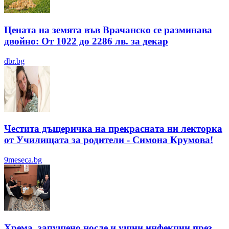
Цената на земята във Врачанско се разминава
двойно: От 1022 до 2286 лв. за декар
dbr.bg
Честита дъщеричка на прекрасната ни лекторка
от Училищата за родители - Симона Крумова!
9meseca.bg
Хрема, запушено носле и ушни инфекции през