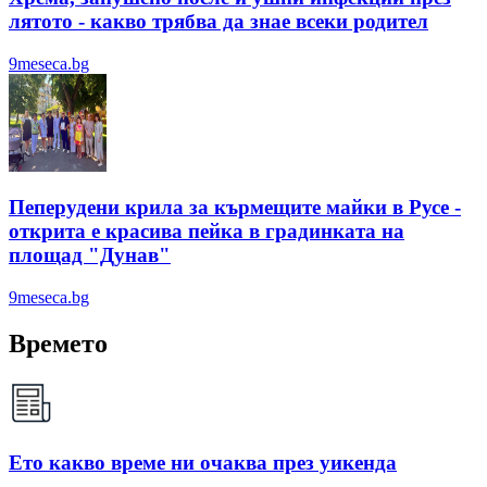
лятотo - какво трябва да знае всеки родител
9meseca.bg
Пеперудени крила за кърмещите майки в Русе -
открита е красива пейка в градинката на
площад "Дунав"
9meseca.bg
Времето
Ето какво време ни очаква през уикенда