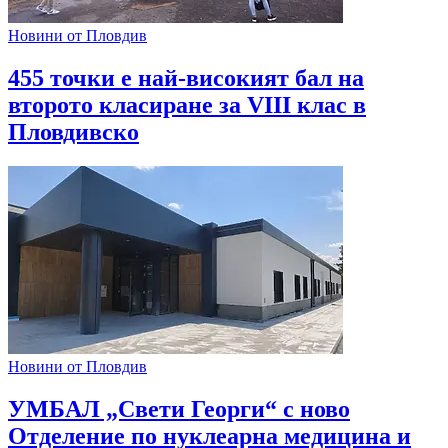
Новини от Пловдив
455 точки е най-високият бал на
второто класиране за VIII клас в
Пловдивско
Новини от Пловдив
УМБАЛ „Свети Георги“ с ново
Отделение по нуклеарна медицина и