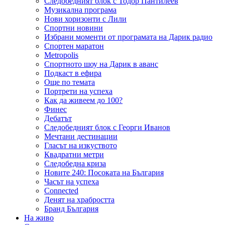
Следобедният блок с Тодор Пантилеев
Музикална програма
Нови хоризонти с Лили
Спортни новини
Избрани моменти от програмата на Дарик радио
Спортен маратон
Metropolis
Спортното шоу на Дарик в аванс
Подкаст в ефира
Още по темата
Портрети на успеха
Как да живеем до 100?
Финес
Дебатът
Следобедният блок с Георги Иванов
Мечтани дестинации
Гласът на изкуството
Квадратни метри
Следобедна криза
Новите 240: Посоката на България
Часът на успеха
Connected
Денят на храбростта
Бранд България
На живо