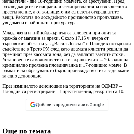
нападатели - две 18-годишни момчета, са арестувани. Пред
разследващите те направили самопризнания за извършеното
престъпление, а от жилището им са иззети откраднатите
вещи. Работата по досъдебното производство продължава,
уведомена е районната прокуратура.
Млада жена и тийнейджър пък са заловени при опит за
кражба от магазин за дрехи. Около 17.15 ч. вчера от
търговския обект на ул. „Васил Левски“ в Пловдив потърсили
съдействие в Трето РУ, след като двамата клиенти решили да
преминат през касовата зона, без да заплатят взетите стоки.
Установена е самоличността на извършителите – 20-годишна
криминално проявена пловдивчанка и 17-годишно момче. В
рамките на образуваното бързо производство те са задържани
за едно денонощие.
През изминалото денонощие на територията на ОДМВР –
Пловдив са регистрирани 11 престъпления, разкрити са 10.
Добави в предпочитани в Google
Още по темата