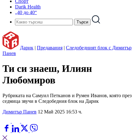
Спорт
Darik Health
„40 до 40“
Дарик
|
Предавания
|
Следобедният блок с Димитър
Панев
Ти си знаеш, Илиян
Любомиров
Рубриката на Самуил Петканов и Румен Иванов, която през
седмица звучи в Следобедния блок на Дарик
Димитър Панев
12 Май 2025 16:53 ч.