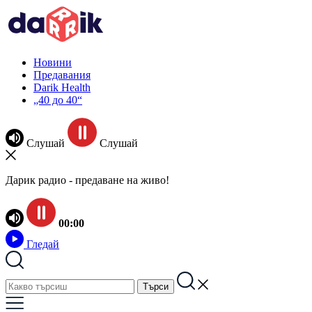
Новини
Предавания
Darik Health
„40 до 40“
Слушай
Слушай
Дарик радио - предаване на живо!
00:00
Гледай