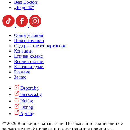
Best Doctors
„40 до 40“
Общи условия
Поверителност
Съдържание от партньори
Контакти
Етичен кодекс
Всички статии
Ключови думи
Реклама
За нас
Dsport.bg
9meseca.bg
Idei.bg
Dbr.bg
Agri.bg
© 2026 Всички права запазени. Позоваването с хиперлинк е
задължително. Интервютата, коментарите и новините в