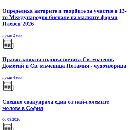
Определиха авторите и творбите за участие в 13-
то Международно биенале на малките форми
Плевен`2026
преди 2 мин
Православната църква почита Св. мъченик
Дометий и Св. мъченица Потамия - чудотворица
преди 4 мин
Спешно евакуираха един от най-големите
молове в София
06.08.2026