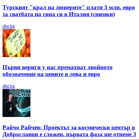
Турският "крал на дюнерите" плати 3 млн. евро
за сватбата на сина си в Италия (снимки)
dbr.bg
Първи вериги у нас премахват двойното
обозначение на цените в лева и евро
dbr.bg
Райчо Райчев: Проектът за космически център в
Доброславци е сложен, първата фаза ще отнеме 3