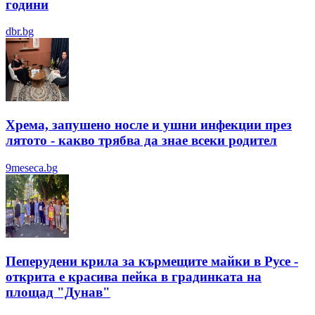
години
dbr.bg
Хрема, запушено носле и ушни инфекции през
лятотo - какво трябва да знае всеки родител
9meseca.bg
Пеперудени крила за кърмещите майки в Русе -
открита е красива пейка в градинката на
площад "Дунав"