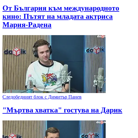
От България към международното
кино: Пътят на младата актриса
Мария-Радена
Следобедният блок с Димитър Панев
"Мъртва хватка" гостува на Дарик