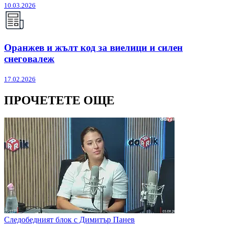
10.03.2026
Оранжев и жълт код за виелици и силен
снеговалеж
17.02.2026
ПРОЧЕТЕТЕ ОЩЕ
Следобедният блок с Димитър Панев