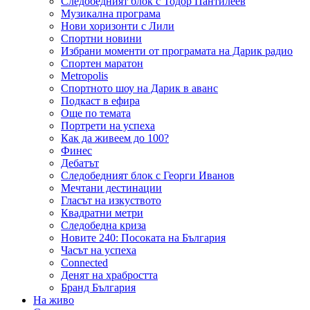
Следобедният блок с Тодор Пантилеев
Музикална програма
Нови хоризонти с Лили
Спортни новини
Избрани моменти от програмата на Дарик радио
Спортен маратон
Metropolis
Спортното шоу на Дарик в аванс
Подкаст в ефира
Още по темата
Портрети на успеха
Как да живеем до 100?
Финес
Дебатът
Следобедният блок с Георги Иванов
Мечтани дестинации
Гласът на изкуството
Квадратни метри
Следобедна криза
Новите 240: Посоката на България
Часът на успеха
Connected
Денят на храбростта
Бранд България
На живо