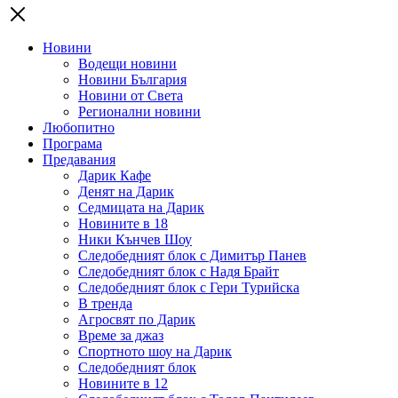
Новини
Водещи новини
Новини България
Новини от Света
Регионални новини
Любопитно
Програма
Предавания
Дарик Кафе
Денят на Дарик
Седмицата на Дарик
Новините в 18
Ники Кънчев Шоу
Следобедният блок с Димитър Панев
Следобедният блок с Надя Брайт
Следобедният блок с Гери Турийска
В тренда
Агросвят по Дарик
Време за джаз
Спортното шоу на Дарик
Следобедният блок
Новините в 12