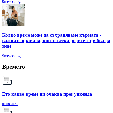
9meseca.bg
Колко време може да съхраняваме кърмата -
важните правила, които всеки родител трябва да
знае
9meseca.bg
Времето
Ето какво време ни очаква през уикенда
01.08.2026