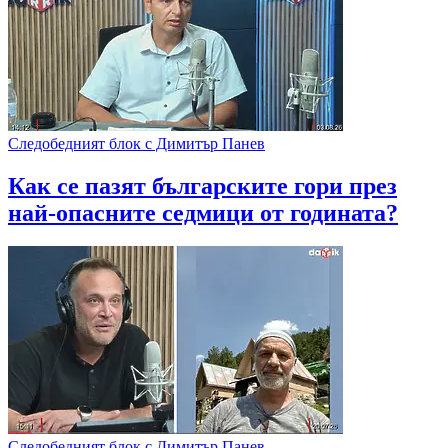
Следобедният блок с Димитър Панев
Как се пазят българските гори през
най-опасните седмици от годината?
Следобедният блок с Димитър Панев