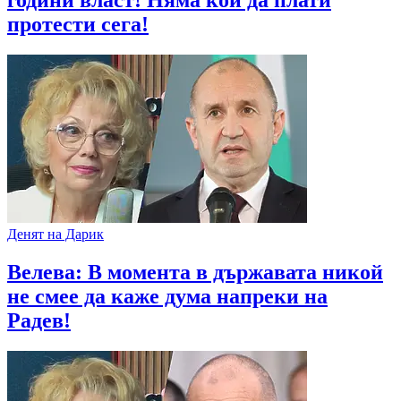
години власт! Няма кой да плати
протести сега!
Денят на Дарик
Велева: В момента в държавата никой
не смее да каже дума напреки на
Радев!