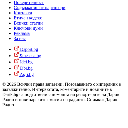
Поверителност
Съдържание от партньори
Контакти
Етичен кодекс
Всички статии
Ключови думи
Реклама
За нас
Dsport.bg
9meseca.bg
Idei.bg
Dbr.bg
Agri.bg
© 2026 Всички права запазени. Позоваването с хиперлинк е
задължително. Интервютата, коментарите и новините в
Darik.bg са подготвени с помощта на репортерите на Дарик
Радио и новинарските емисии на радиото. Снимки: Дарик
Радио.