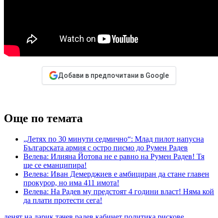
Добави в предпочитани в Google
Още по темата
„Летях по 30 минути седмично“: Млад пилот напусна
Българската армия с остро писмо до Румен Радев
Велева: Илияна Йотова не е равно на Румен Радев! Тя
ще се еманципира!
Велева: Иван Демерджиев е амбициран да стане главен
прокурор, но има 411 имота!
Велева: На Радев му предстоят 4 години власт! Няма кой
да плати протести сега!
денят на дарик
тачев
радев
кабинет
политика
рискове