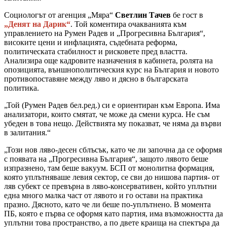
Социологът от агенция „Мяра“
Светлин Тачев
бе гост в
„Денят на Дарик“
. Той коментира очакванията към
управлението на Румен Радев и „Прогресивна България“,
високите цени и инфлацията, съдебната реформа,
политическата стабилност и рисковете пред властта.
Анализира още кадровите назначения в кабинета, ролята на
опозицията, външнополитическия курс на България и новото
противопоставяне между ляво и дясно в българската
политика.
„Той (Румен Радев бел.ред.) си е ориентиран към Европа. Има
анализатори, които смятат, че може да смени курса. Не съм
убеден в това нещo. Действията му показват, че няма да върви
в залитания.“
„Този нов ляво-десен сблъсък, като че ли започна да се оформя
с появата на „Прогресивна България“, защото лявото беше
изпразнено, там беше вакуум. БСП от монолитна формация,
която уплътняваше левия сектор, се сви до нишова партия- от
ляв субект се превърна в ляво-консервативен, който уплътни
една много малка част от лявото и го остави на практика
празно. Дясното, като че ли беше по-уплътнено. В момента
ПБ, която е първа се оформя като партия, има възможността да
уплътни това пространство, а по двете краища на спектъра да