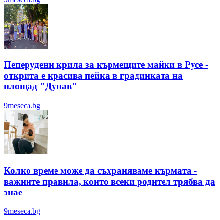
Пеперудени крила за кърмещите майки в Русе -
открита е красива пейка в градинката на
площад "Дунав"
9meseca.bg
Колко време може да съхраняваме кърмата -
важните правила, които всеки родител трябва да
знае
9meseca.bg