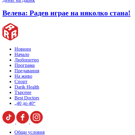
Денят на Дарик
Велева: Радев играе на няколко стана!
Новини
Начало
Любопитно
Програма
Предавания
На живо
Спорт
Darik Health
Търсене
Best Doctors
„40 до 40“
Общи условия