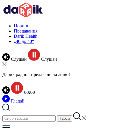
Новини
Предавания
Darik Health
„40 до 40“
Слушай
Слушай
Дарик радио - предаване на живо!
00:00
Гледай