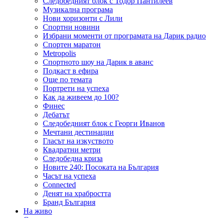
Следобедният блок с Тодор Пантилеев
Музикална програма
Нови хоризонти с Лили
Спортни новини
Избрани моменти от програмата на Дарик радио
Спортен маратон
Metropolis
Спортното шоу на Дарик в аванс
Подкаст в ефира
Още по темата
Портрети на успеха
Как да живеем до 100?
Финес
Дебатът
Следобедният блок с Георги Иванов
Мечтани дестинации
Гласът на изкуството
Квадратни метри
Следобедна криза
Новите 240: Посоката на България
Часът на успеха
Connected
Денят на храбростта
Бранд България
На живо