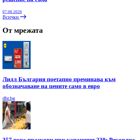
07.08.2026
Всички
От мрежата
Лидл България поетапно преминава към
обозначаване на цените само в евро
dbr.bg
357 тона праскови при капацитет 230: Рекордна