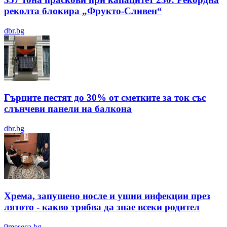
реколта блокира „Фрукто-Сливен“
dbr.bg
Гърците пестят до 30% от сметките за ток със
слънчеви панели на балкона
dbr.bg
Хрема, запушено носле и ушни инфекции през
лятотo - какво трябва да знае всеки родител
9meseca.bg