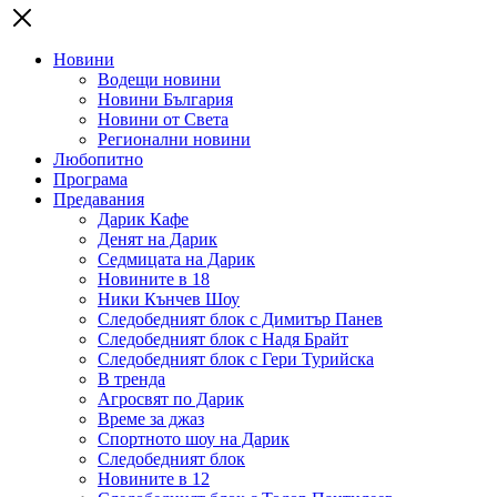
Новини
Водещи новини
Новини България
Новини от Света
Регионални новини
Любопитно
Програма
Предавания
Дарик Кафе
Денят на Дарик
Седмицата на Дарик
Новините в 18
Ники Кънчев Шоу
Следобедният блок с Димитър Панев
Следобедният блок с Надя Брайт
Следобедният блок с Гери Турийска
В тренда
Агросвят по Дарик
Време за джаз
Спортното шоу на Дарик
Следобедният блок
Новините в 12