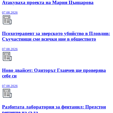
Атакуваха проекта на Мария Цънцарова
07.08.2026
Псохотерапевт за зверското убийство в Пловдив:
Съучастници сме всички ние в обществото
07.08.2026
Ново двайсет: Одиторът Главчев ще проверява
себе си
07.08.2026
Разбитата лаборатория за фентанил: Предстои
решение на съда