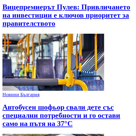
Вицепремиерът Пулев: Привличането
на инвестиции е ключов приоритет за
правителството
Новини България
Автобусен шофьор свали дете със
специални потребности и го остави
само на пътя на 37°C