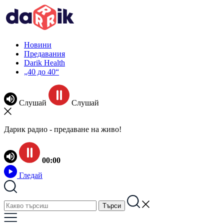
Новини
Предавания
Darik Health
„40 до 40“
Слушай
Слушай
Дарик радио - предаване на живо!
00:00
Гледай