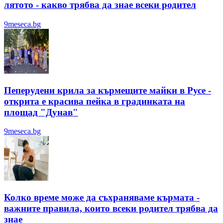
лятотo - какво трябва да знае всеки родител
9meseca.bg
Пеперудени крила за кърмещите майки в Русе -
открита е красива пейка в градинката на
площад "Дунав"
9meseca.bg
Колко време може да съхраняваме кърмата -
важните правила, които всеки родител трябва да
знае