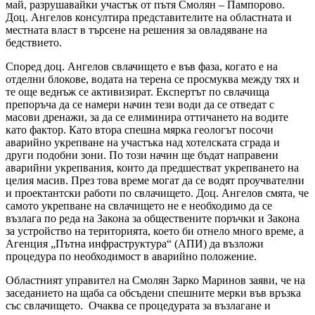
май, разрушавайки участък от пътя Смолян – Пампорово.
Доц. Ангелов консултира представителите на областната и
местната власт в търсене на решения за овладяване на
бедствието.
Според доц. Ангелов свлачището е във фаза, когато е на
отделни блокове, водата на терена се просмуква между тях и
те още веднъж се активизират. Експертът по свлачища
препоръча да се намери начин тези води да се отведат с
масови дренажи, за да се елиминира оттичането на водите
като фактор. Като втора спешна мярка геологът посочи
аварийно укрепване на участъка над хотелската сграда и
други подобни зони. По този начин ще бъдат направени
аварийни укрепвания, които да предшестват укрепването на
целия масив. През това време могат да се водят проучвателни
и проектантски работи по свлачището. Доц. Ангелов смята, че
самото укрепване на свлачището не е необходимо да се
възлага по реда на Закона за обществените поръчки и Закона
за устройство на територията, което би отнело много време, а
Агенция „Пътна инфраструктура“ (АПИ) да възложи
процедура по необходимост в аварийно положение.
Областният управител на Смолян Зарко Маринов заяви, че на
заседанието на щаба са обсъдени спешните мерки във връзка
със свлачището. Очаква се процедурата за възлагане и