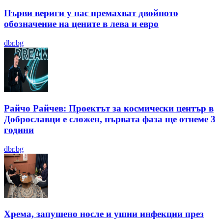
Първи вериги у нас премахват двойното
обозначение на цените в лева и евро
dbr.bg
Райчо Райчев: Проектът за космически център в
Доброславци е сложен, първата фаза ще отнеме 3
години
dbr.bg
Хрема, запушено носле и ушни инфекции през