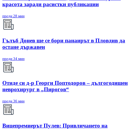
красота заради расистки публикации
преди 28 мин
Гълъб Донев ще се бори панаирът в Пловдив да
остане държавен
преди 34 мин
Отиде си д-р Георги Поптодоров – дългогодишен
неврохирург в „Пирогов“
преди 36 мин
Вицепремиерът Пулев: Привличането на