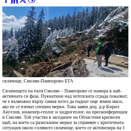
свлачище, Смолян-Пампорово
БТА
Свлачището на пътя Смолян – Пампорово се намира в най-
активната си фаза. Пукнатини над хотелската сграда показват,
че е възможно върху самия хотел да паднат още земни маси,
ако не се вземат спешни мерки. Това заяви доц. д-р Кирил
Ангелов, инженер-геолог и хидрогеолог, на пресконференция
в Смолян. Той участва в заседание на Областния кризисен
щаб, на което са разисквани мерки за справяне с критичната
ситуация около голямото свлачище, което се активизира на 1