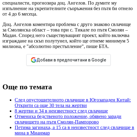
специалисти, прогнозира доц. Ангелов. По думите му
изпълнение на укрепителните съоръжения без пътя би отнело
от 4 до 6 месеца.
Доц. Ангелов коментира проблема с друго знаково свлачище
за Смолянска област – това при с. Тикале по пътя Смолян –
Мадан. Според него съществуващият проект, който включва
изграждане на скъп полутунел, който ще отнеме минимум 5
милиона, е "абсолютно престъпление", пише БТА.
Добави в предпочитани в Google
Още по темата
След опустошителното свлачище в Югозападен Китай:
Открити са още 30 тела на жертви
8 жертви и 34 в неизвестност след свлачище
Отмениха бедственото положение, обявено заради
свлачището на пътя Смолян-Пампорово
Петима загинаха, а 15 са в неизвестност след свлачище в
мина в Мианмар