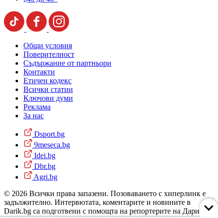
Общи условия
Поверителност
Съдържание от партньори
Контакти
Етичен кодекс
Всички статии
Ключови думи
Реклама
За нас
Dsport.bg
9meseca.bg
Idei.bg
Dbr.bg
Agri.bg
© 2026 Всички права запазени. Позоваването с хиперлинк е
задължително. Интервютата, коментарите и новините в
Darik.bg са подготвени с помощта на репортерите на Дарик