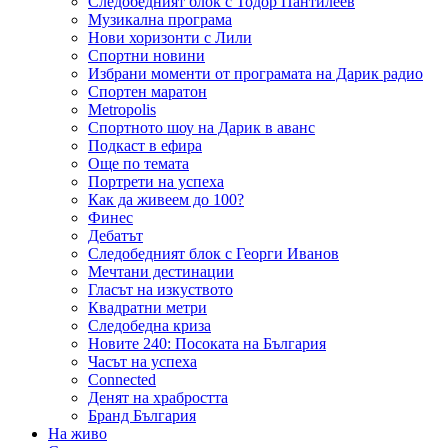
Следобедният блок с Тодор Пантилеев
Музикална програма
Нови хоризонти с Лили
Спортни новини
Избрани моменти от програмата на Дарик радио
Спортен маратон
Metropolis
Спортното шоу на Дарик в аванс
Подкаст в ефира
Още по темата
Портрети на успеха
Как да живеем до 100?
Финес
Дебатът
Следобедният блок с Георги Иванов
Мечтани дестинации
Гласът на изкуството
Квадратни метри
Следобедна криза
Новите 240: Посоката на България
Часът на успеха
Connected
Денят на храбростта
Бранд България
На живо