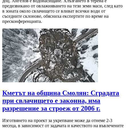
доц. Ангелов е водонасищане. Хлъзгането в терена е
предизвикано от овлажняването на тези земи маси, след като
в зоната около свлачището се вливат всички води от
съседните склонове, обясниха експертите по време на
пресконференцията.
Кметът на община Смолян: Сградата
при свлачището е законна, има
разрешение за строеж от 2006 г.
Изготвянето на проект за укрепване може да отнеме 2-3
месеца, в зависимост от задачата и качеството на въвлечените