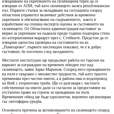
извършване на укрепването на свлачищния терен да се
извърши от АПИ, тъй като свлачището засяга републикански
път. Първите стъпки за овладяване на ситуацията според
областния управител включват действия за временно
укрепване и обезопасяване на съоръжението, както и
изработване на спешна експерта оценка за състоянието на
свлачището. От Областната администрация настояват за
мерки за укрепване на паднала преди години подпорна стена
по алтернативния маршрут през с. Стойките. Предстои да се
извърши цялостна проверка на състоянието на яз.
„Пампорово“, първите инспекции показват, че е в добро
състояние, бе посочено след заседанието.
Местните институции ще продължат работа по търсене на
вариант за изграждане на временен обходен път над
свлачището, заяви Зарко Маринов. Според него прокарването
на пътя е свързано с множество трудности, тъй като трасето
преминава през частни имоти, а в района има и водопровод
на ВиК с етернитови тръби. Ще се разговаря с частните
собственици на имоти дали са съгласни за предоставяне на
отстъпено право на строеж за прокарване на пътя.
Временният обход ще бъде еднолентов, вероятно организиран
със светофарна уредба.
Основната причина за активизирането на свлачището според