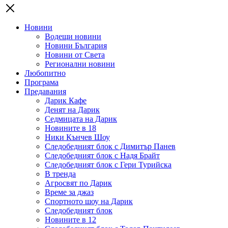
Новини
Водещи новини
Новини България
Новини от Света
Регионални новини
Любопитно
Програма
Предавания
Дарик Кафе
Денят на Дарик
Седмицата на Дарик
Новините в 18
Ники Кънчев Шоу
Следобедният блок с Димитър Панев
Следобедният блок с Надя Брайт
Следобедният блок с Гери Турийска
В тренда
Агросвят по Дарик
Време за джаз
Спортното шоу на Дарик
Следобедният блок
Новините в 12