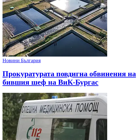
Новини България
Прокуратурата повдигна обвинения на
бившия шеф на ВиК-Бургас