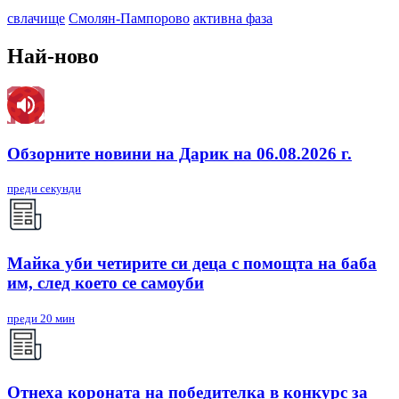
свлачище
Смолян-Пампорово
активна фаза
Най-ново
Обзорните новини на Дарик на 06.08.2026 г.
преди секунди
Майка уби четирите си деца с помощта на баба
им, след което се самоуби
преди 20 мин
Отнеха короната на победителка в конкурс за