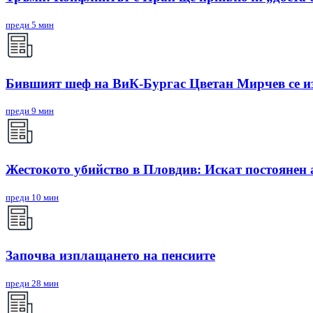
преди 5 мин
Бившият шеф на ВиК-Бургас Цветан Мирчев се из
преди 9 мин
Жестокото убийство в Пловдив: Искат постоянен 
преди 10 мин
Започва изплащането на пенсиите
преди 28 мин