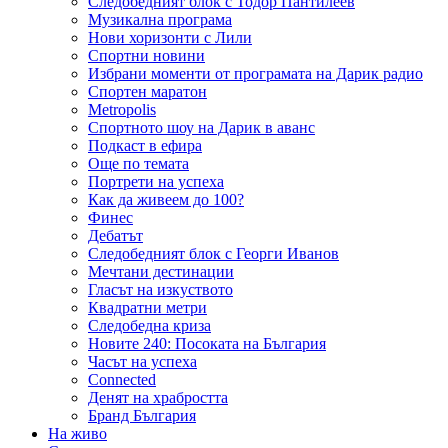
Следобедният блок с Тодор Пантилеев
Музикална програма
Нови хоризонти с Лили
Спортни новини
Избрани моменти от програмата на Дарик радио
Спортен маратон
Metropolis
Спортното шоу на Дарик в аванс
Подкаст в ефира
Още по темата
Портрети на успеха
Как да живеем до 100?
Финес
Дебатът
Следобедният блок с Георги Иванов
Мечтани дестинации
Гласът на изкуството
Квадратни метри
Следобедна криза
Новите 240: Посоката на България
Часът на успеха
Connected
Денят на храбростта
Бранд България
На живо