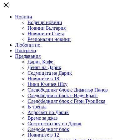
Новини
Водещи новини
Новини България
Новини от Света
Регионални новини
Любопитно
Програма
Предавания
Дарик Кафе
Денят на Дарик
Седмицата на Дарик
Новините в 18
Ники Кънчев Шоу
Следобедният блок с Димитър Панев
Следобедният блок с Надя Брайт
Следобедният блок с Гери Турийска
В тренда
Агросвят по Дарик
Време за джаз
Спортното шоу на Дарик
Следобедният блок
Новините в 12