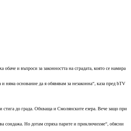
обаче и въпроси за законността на сградата, която се намира
а и няма основание да я обявявам за незаконна“, каза пред bTV
 и стига до града. Обхваща и Смолянските езера. Вече защо при
ва сондажа. Но дотам спряха парите и приключихме“, обясни