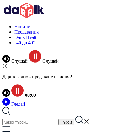
Новини
Предавания
Darik Health
„40 до 40“
Слушай
Слушай
Дарик радио - предаване на живо!
00:00
Гледай