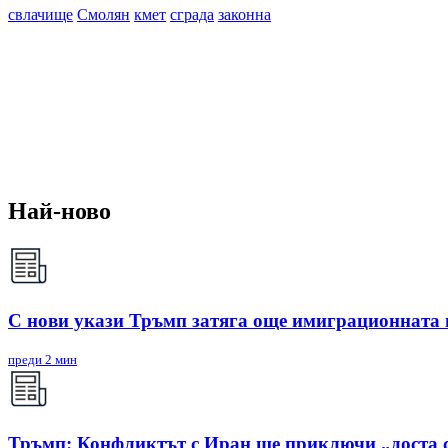
свлачище
Смолян
кмет
сграда
законна
Най-ново
С нови укази Тръмп затяга още имиграционната
преди 2 мин
Тръмп: Конфликтът с Иран ще приключи „доста 