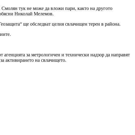
 Смолян тук не може да вложи пари, както на другото
 обясни Николай Мелемов.
Геозащита“ ще обследват целия свлачищен терен в района.
иите.
т агенцията за метрологичен и технически надзор да направят
 за активирането на свлачището.