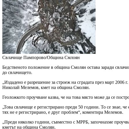
Свлачище Пампорово/Община Смлоян
Бедственото положение в община Смолян остава заради свлачище
до свлачището.
„Издадено е разрешение за строеж на сградата през март 2006 г
Николай Мелемов, кмет на община Смолян.
Геоложкото проучване казва, че на това място може да се постро
„Това свлачище е регистрирано преди 50 години. То се знае, ч
тях не е регистрирано, е друг проблем“, коментира Мелемов.
„Преди няколко години, съвместно с МРРБ, започнахме проучва
кметът на община Смолян.