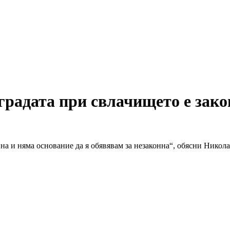
радата при свлачището е зако
нна и няма основание да я обявявам за незаконна“, обясни Нико