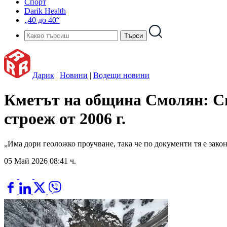
Спорт
Darik Health
„40 до 40“
Дарик
|
Новини
|
Водещи новини
Кметът на община Смолян: Сг
строеж от 2006 г.
„Има дори геоложко проучване, така че по документи тя е зако
05 Май 2026 08:41 ч.