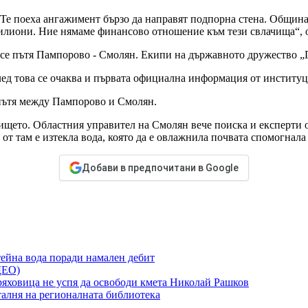
Те поеха ангажимент бързо да направят подпорна стена. Община
милиони. Ние нямаме финансово отношение към тези свлачища“,
несе пътя Пампорово - Смолян. Екипи на държавното дружество „
лед това се очаква и първата официална информация от институц
и пътя между Пампорово и Смолян.
ището. Областния управител на Смолян вече поиска и експерти о
от там е изтекла вода, която да е овлажнила почвата спомогнала
Добави в предпочитани в Google
тейна вода поради намален дебит
ДЕО)
ряховица не успя да освободи кмета Николай Рашков
талня на регионалната библиотека