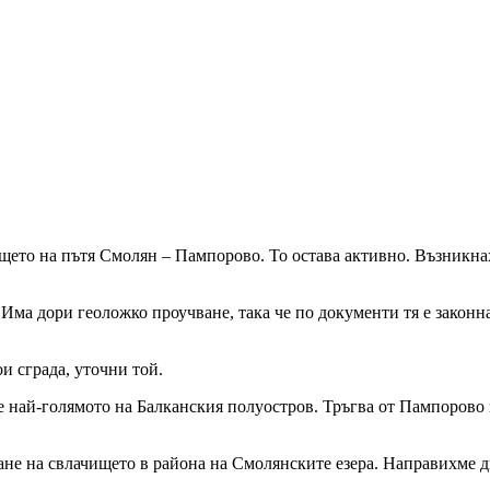
то на пътя Смолян – Пампорово. То остава активно. Възникнаха 
. Има дори геоложко проучване, така че по документи тя е законн
и сграда, уточни той.
е е най-голямото на Балканския полуостров. Тръгва от Пампорово
не на свлачището в района на Смолянските езера. Направихме д