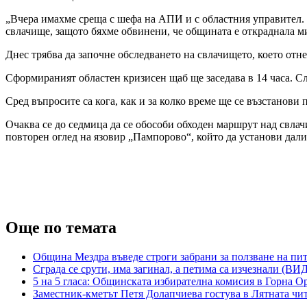
„Вчера имахме среща с шефа на АПИ и с областния управител. 
свлачище, защото бяхме обвинени, че общината е откраднала 
Днес трябва да започне обследването на свлачището, което от
Сформираният областен кризисен щаб ще заседава в 14 часа. С
Сред въпросите са кога, как и за колко време ще се възстанов
Очаква се до седмица да се обособи обходен маршрут над свлач
повторен оглед на язовир „Пампорово“, който да установи дали 
Още по темата
Община Мездра въведе строги забрани за ползване на пи
Сграда се срути, има загинал, а петима са изчезнали (ВИ
5 на 5 гласа: Общинската избирателна комисия в Горна О
Заместник-кметът Петя Долапчиева гостува в Лятната чи