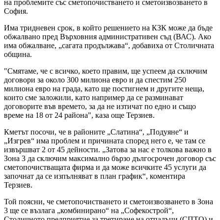
на проблемите със сметопочистването и сметоизвозването в
София.
Има тридневен срок, в който решението на КЗК може да бъде
обжалвано пред Върховния административен съд (ВАС). Ако
има обжалване, „сагата продължава“, добавиха от Столичната
община.
"Смятаме, че с всичко, което правим, ще успеем да сключим
договори за около 300 милиона евро и да спестим 250
милиона евро на града, като ще постигнем и другите неща,
които сме заложили, като например да се разминават
договорите във времето, за да не изтичат по едно и също
време на 18 от 24 района", каза още Терзиев.
Кметът посочи, че в районите „Слатина“, „Подуяне“ и
„Изгрев“ има проблем и причината според него е, че там се
извършват 2 от 45 дейности. „Затова за нас е толкова важно в
Зона 3 да сключим максимално бързо дългосрочен договор със
сметопочистващата фирма и да може всичките 45 услуги да
започнат да се изпълняват в план график“, коментира
Терзиев.
Той поясни, че сметопочистването и сметоизвозването в Зона
3 ще се възлага „комбинирано“ на „Софекострой“,
Столичното предприятие за третиране на отпадъци (СПТО) и