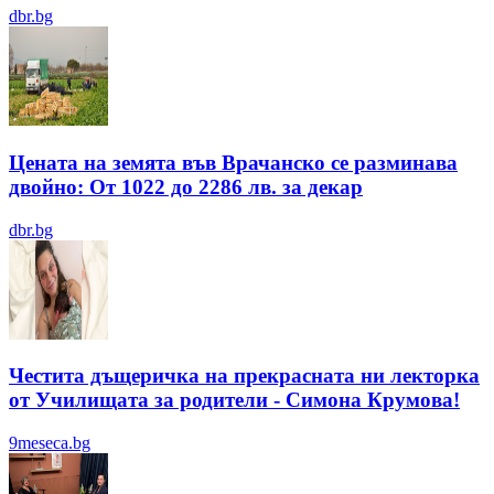
dbr.bg
Цената на земята във Врачанско се разминава
двойно: От 1022 до 2286 лв. за декар
dbr.bg
Честита дъщеричка на прекрасната ни лекторка
от Училищата за родители - Симона Крумова!
9meseca.bg