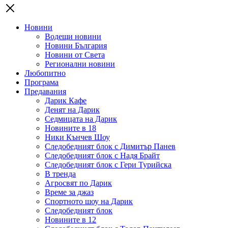
Новини
Водещи новини
Новини България
Новини от Света
Регионални новини
Любопитно
Програма
Предавания
Дарик Кафе
Денят на Дарик
Седмицата на Дарик
Новините в 18
Ники Кънчев Шоу
Следобедният блок с Димитър Панев
Следобедният блок с Надя Брайт
Следобедният блок с Гери Турийска
В тренда
Агросвят по Дарик
Време за джаз
Спортното шоу на Дарик
Следобедният блок
Новините в 12