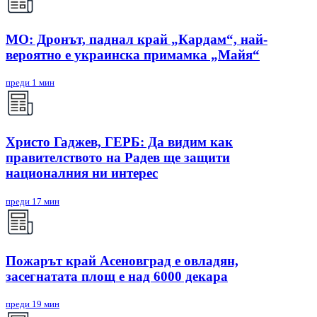
МО: Дронът, паднал край „Кардам“, най-
вероятно е украинска примамка „Майя“
преди 1 мин
Христо Гаджев, ГЕРБ: Да видим как
правителството на Радев ще защити
националния ни интерес
преди 17 мин
Пожарът край Асеновград е овладян,
засегнатата площ е над 6000 декара
преди 19 мин