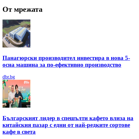
От мрежата
Панагюрски производител инвестира в нова 5-
осна машина за по-ефективно производство
dbr.bg
Българският лидер в спешълти кафето влиза на
китайския пазар с едни от най-редките сортове
кафе в света