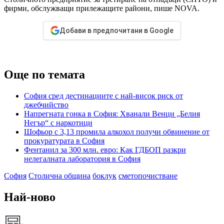
фирми, обслужващи прилежащите райони, пише NOVA.
Добави в предпочитани в Google
Още по темата
София сред дестинациите с най-висок риск от
джебчийство
Напрегната гонка в София: Хванали Венци „Белия
Негър“ с наркотици
Шофьор с 3,13 промила алкохол получи обвинение от
прокуратурата в София
Фентанил за 300 млн. евро: Как ГДБОП разкри
нелегалната лаборатория в София
София
Столична община
боклук
сметопочистване
Най-ново