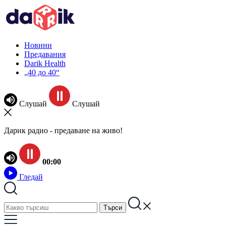
Новини
Предавания
Darik Health
„40 до 40“
Слушай
Слушай
Дарик радио - предаване на живо!
00:00
Гледай