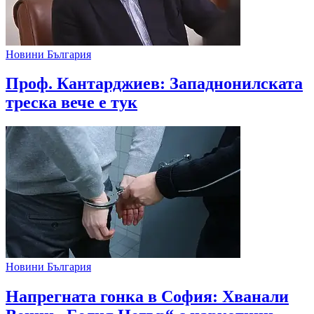
Новини България
Проф. Кантарджиев: Западнонилската
треска вече е тук
Новини България
Напрегната гонка в София: Хванали