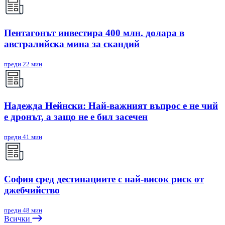
Пентагонът инвестира 400 млн. долара в
австралийска мина за скандий
преди 22 мин
Надежда Нейнски: Най-важният въпрос е не чий
е дронът, а защо не е бил засечен
преди 41 мин
София сред дестинациите с най-висок риск от
джебчийство
преди 48 мин
Всички