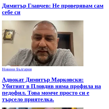
Димитър Главчев: Не проверявам сам
себе си
Новини България
Адвокат Димитър Марковски:
Убитият в Пловдив няма профила на
педофил. Това момче просто си е
търсело приятелка.