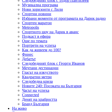
Следобедният блок с Тодор Пантилеев
Музикална програма
Нови хоризонти с Лили
Спортни новини
Избрани моменти от програмата на Дарик радио
Спортен маратон
Metropolis
Спортното шоу на Дарик в аванс
Подкаст в ефира
Още по темата
Портрети на успеха
Как да живеем до 100?
Финес
Дебатът
Следобедният блок с Георги Иванов
Мечтани дестинации
Гласът на изкуството
Квадратни метри
Следобедна криза
Новите 240: Посоката на България
Часът на успеха
Connected
Денят на храбростта
Бранд България
На живо