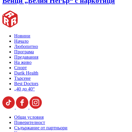
Венци „Белия Негър“ с наркотици
Новини
Начало
Любопитно
Програма
Предавания
На живо
Спорт
Darik Health
Търсене
Best Doctors
„40 до 40“
Общи условия
Поверителност
Съдържание от партньори