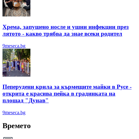
Хрема, запушено носле и ушни инфекции през
лятотo - какво трябва да знае всеки родител
9meseca.bg
Пеперудени крила за кърмещите майки в Русе -
открита е красива пейка в градинката на
площад "Дунав"
9meseca.bg
Времето