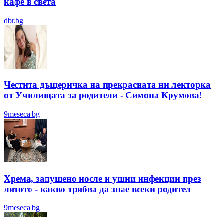
кафе в света
dbr.bg
Честита дъщеричка на прекрасната ни лекторка
от Училищата за родители - Симона Крумова!
9meseca.bg
Хрема, запушено носле и ушни инфекции през
лятотo - какво трябва да знае всеки родител
9meseca.bg