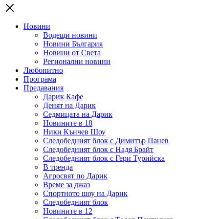
Новини
Водещи новини
Новини България
Новини от Света
Регионални новини
Любопитно
Програма
Предавания
Дарик Кафе
Денят на Дарик
Седмицата на Дарик
Новините в 18
Ники Кънчев Шоу
Следобедният блок с Димитър Панев
Следобедният блок с Надя Брайт
Следобедният блок с Гери Турийска
В тренда
Агросвят по Дарик
Време за джаз
Спортното шоу на Дарик
Следобедният блок
Новините в 12