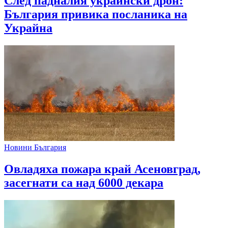
След падналия украински дрон:
България привика посланика на
Украйна
Новини България
Овладяха пожара край Асеновград,
засегнати са над 6000 декара