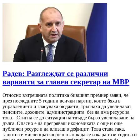
Радев: Разглеждат се различни
варианти за главен секретар на МВР
Относно вътрешната политика бившият премиер заяви, че
през последните 5 години всички партии, които бяха в
управлението и гласуваха бюджети, тръгнаха да увеличават
пенсиите, доходите, администрацията, без да има ресурс за
това. „Стигна се до ситуация на твърде бързо увеличаване на
дълга. Опасно е да прегряваш икономиката с още и още
публичен ресурс и да влизаш в дефицит. Това става така,
защото се мисли краткосрочно - как да се изкара тази година и