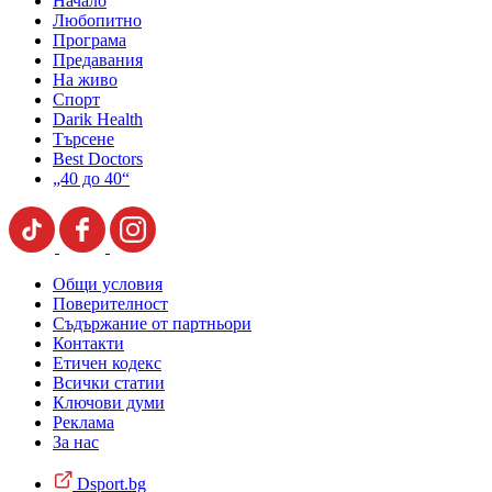
Начало
Любопитно
Програма
Предавания
На живо
Спорт
Darik Health
Търсене
Best Doctors
„40 до 40“
Общи условия
Поверителност
Съдържание от партньори
Контакти
Етичен кодекс
Всички статии
Ключови думи
Реклама
За нас
Dsport.bg