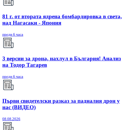
81 г. от втората ядрена бомбардировка в света,
над Нагасаки - Япония
преди 6 часа
3 версии за дрона, нахлул в България! Анализ
на Тодор Тагарев
преди 6 часа
Първи свидетелски разказ за падналия дрон у
нас (ВИДЕО)
08.08.2026