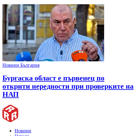
Новини България
Бургаска област е първенец по
открити нередности при проверките на
НАП
Новини