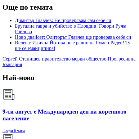
Още по темата
Димитър Главчев: Не проверявам сам себе си
Брутална гавра и убийство в Пловдив! Говори Ружа
Райчева
Ново двайсет: Одиторът Главчев ще проверява себе си
Велева: Илияна Йотова не е равно на Румен Радев! Тя
ще се еманципира!
Сергей Станишев
правителство
мерки
общество
Прогресивна
България
Най-ново
9-ти август е Международен ден на коренното
население
преди 6 часа