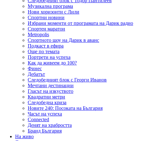
Следобедният блок с Тодор Пантилеев
Музикална програма
Нови хоризонти с Лили
Спортни новини
Избрани моменти от програмата на Дарик радио
Спортен маратон
Metropolis
Спортното шоу на Дарик в аванс
Подкаст в ефира
Още по темата
Портрети на успеха
Как да живеем до 100?
Финес
Дебатът
Следобедният блок с Георги Иванов
Мечтани дестинации
Гласът на изкуството
Квадратни метри
Следобедна криза
Новите 240: Посоката на България
Часът на успеха
Connected
Денят на храбростта
Бранд България
На живо