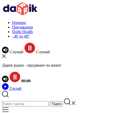
Новини
Предавания
Darik Health
„40 до 40“
Слушай
Слушай
Дарик радио - предаване на живо!
00:00
Гледай