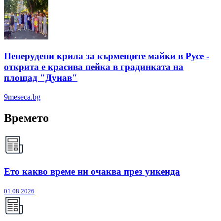
Пеперудени крила за кърмещите майки в Русе -
открита е красива пейка в градинката на
площад "Дунав"
9meseca.bg
Времето
Ето какво време ни очаква през уикенда
01.08.2026