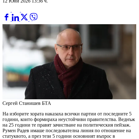
12 Юни 2026 13:36 ч.
Сергей Станишев
БТА
На изборите хората наказаха всички партии от последните 5
години, които формираха неустойчиви правителства. Веднъж
на 25 години те правят зачистване на политическия пейзаж.
Румен Радев имаше последователна линия по отношение на
статуквото, а през тези 5 години основният въпрос в