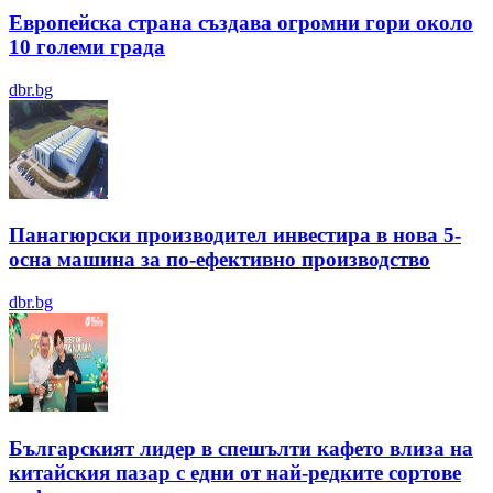
Европейска страна създава огромни гори около
10 големи града
dbr.bg
Панагюрски производител инвестира в нова 5-
осна машина за по-ефективно производство
dbr.bg
Българският лидер в спешълти кафето влиза на
китайския пазар с едни от най-редките сортове