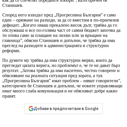
как да се спечелят поредните избори”, категоричен бе
Станишев.
Според него изходът пред „Прогресивна България” е само
един – орязване на разходи, за да се вместим в по-приемлив
дефицит. „Когато имаш прекалено висок дълг, трябва да го
обслужваш и все по-голяма част от самия бюджет започва да
ти отива само за плащане на лихви или за връщане на
главница”, обясни Станишев и допълни, че трябва да има
преглед на разходите в администрацията и структурни
реформи.
По думите му трябва да има структурни мерки, които да
прегледат цялата верига, но проблемът е, че те не дават бърз
резултат. „Затова трябва да има наситено, честно говорене и
обясняване на реалната ситуация пред хората, а тук
„Прогресивна България” имат проблем – нямат говорители”,
категоричен бе Станишев и допълни, че новите управляващи
имат много слаба комуникация и не обясняват добре какво
правят.
Добави в предпочитани в Google