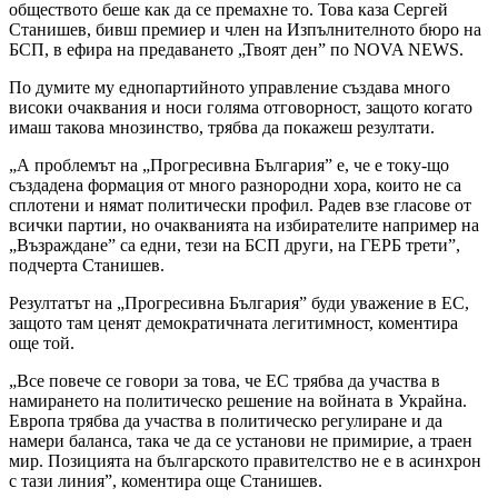
обществото беше как да се премахне то. Това каза Сергей
Станишев, бивш премиер и член на Изпълнителното бюро на
БСП, в ефира на предаването „Твоят ден” по NOVA NEWS.
По думите му еднопартийното управление създава много
високи очаквания и носи голяма отговорност, защото когато
имаш такова мнозинство, трябва да покажеш резултати.
„А проблемът на „Прогресивна България” е, че е току-що
създадена формация от много разнородни хора, които не са
сплотени и нямат политически профил. Радев взе гласове от
всички партии, но очакванията на избирателите например на
„Възраждане” са едни, тези на БСП други, на ГЕРБ трети”,
подчерта Станишев.
Резултатът на „Прогресивна България” буди уважение в ЕС,
защото там ценят демократичната легитимност, коментира
още той.
„Все повече се говори за това, че ЕС трябва да участва в
намирането на политическо решение на войната в Украйна.
Европа трябва да участва в политическо регулиране и да
намери баланса, така че да се установи не примирие, а траен
мир. Позицията на българското правителство не е в асинхрон
с тази линия”, коментира още Станишев.