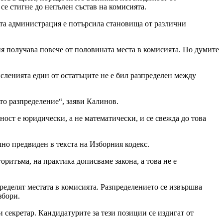
се стигне до непълен състав на комисията.
ката администрация е потърсила становища от различни
ия получава повече от половината места в комисията. По думите
ленията един от остатъците не е бил разпределен между
то разпределение“, заяви Калинов.
ост е юридически, а не математически, и се свежда до това
чно предвиден в текста на Изборния кодекс.
оритъма, на практика дописваме закона, а това не е
ределят местата в комисията. Разпределението се извършва
збори.
 секретар. Кандидатурите за тези позиции се издигат от