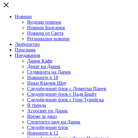
Новини
Водещи новини
Новини България
Новини от Света
Регионални новини
Любопитно
Програма
Предавания
Дарик Кафе
Денят на Дарик
Седмицата на Дарик
Новините в 18
Ники Кънчев Шоу
Следобедният блок с Димитър Панев
Следобедният блок с Надя Брайт
Следобедният блок с Гери Турийска
В тренда
Агросвят по Дарик
Време за джаз
Спортното шоу на Дарик
Следобедният блок
Новините в 12