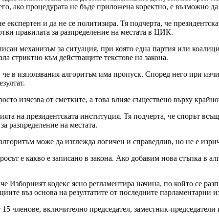
о, ако процедурата не бъде приложена коректно, е възможно да 
е експертен и да не се политизира. Тя подчерта, че президентс
тви правилата за разпределение на местата в ЦИК.
писан механизъм за ситуация, при която една партия или коалиц
ла стриктно към действащите текстове на закона.
е в използвания алгоритъм има пропуск. Според него при изчис
езултат.
сто изчезва от сметките, а това влияе съществено върху крайно
та на президентската институция. Тя подчерта, че спорът всъщн
за разпределение на местата.
алгоритъм може да изглежда логичен и справедлив, но не е изри
сът е какво е записано в закона. Ако добавим нова стъпка в алг
е Изборният кодекс ясно регламентира начина, по който се разп
циите въз основа на резултатите от последните парламентарни и
 15 членове, включително председател, заместник-председатели и