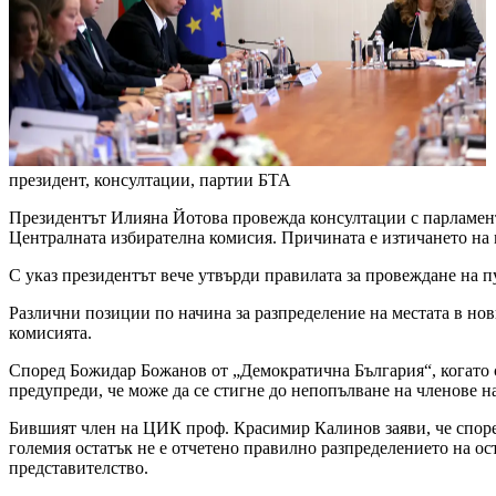
президент, консултации, партии
БТА
Президентът Илияна Йотова провежда консултации с парламент
Централната избирателна комисия. Причината е изтичането на 
С указ президентът вече утвърди правилата за провеждане на 
Различни позиции по начина за разпределение на местата в нов
комисията.
Според Божидар Божанов от „Демократична България“, когато с
предупреди, че може да се стигне до непопълване на членове н
Бившият член на ЦИК проф. Красимир Калинов заяви, че според
големия остатък не е отчетено правилно разпределението на о
представителство.