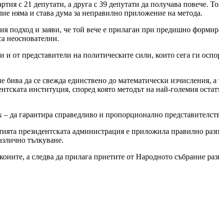
ртия с 21 депутати, а друга с 39 депутати да получава повече. 
лие няма и става дума за неправилно приложение на метода.
ия подход и заяви, че той вече е прилаган при предишно форми
са неоснователни.
и и от представители на политическите сили, които сега ги осп
е бива да се свежда единствено до математически изчисления, а
ентската институция, според която методът на най-големия остат
дух – да гарантира справедливо и пропорционално представителс
ията президентската администрация е приложила правилно разпор
азлично тълкуване.
оните, а следва да прилага приетите от Народното събрание раз