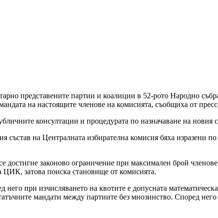
арно представените партии и коалиции в 52-рото Народно събран
мандата на настоящите членове на комисията, съобщиха от пресс
публичните консултации и процедурата по назначаване на новия 
ия състав на Централната избирателна комисия бяха изразени по
е достигне законово ограничение при максимален брой членове,
а ЦИК, затова поиска становище от комисията.
 него при изчисляването на квотите е допусната математическа
статъчните мандати между партиите без мнозинство. Според нег