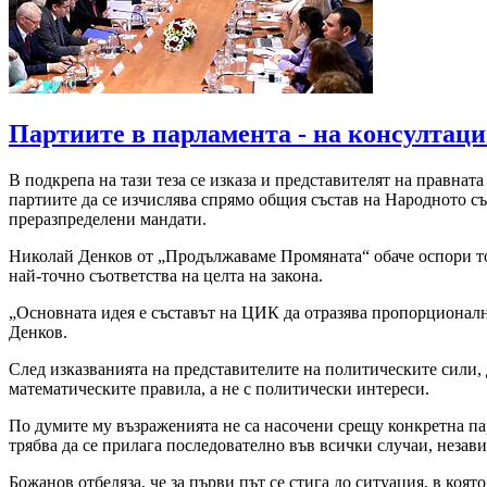
Партиите в парламента - на консултаци
В подкрепа на тази теза се изказа и представителят на правна
партиите да се изчислява спрямо общия състав на Народното съ
преразпределени мандати.
Николай Денков от „Продължаваме Промяната“ обаче оспори тов
най-точно съответства на целта на закона.
„Основната идея е съставът на ЦИК да отразява пропорционално
Денков.
След изказванията на представителите на политическите сили, 
математическите правила, а не с политически интереси.
По думите му възраженията не са насочени срещу конкретна пар
трябва да се прилага последователно във всички случаи, незав
Божанов отбеляза, че за първи път се стига до ситуация, в ко