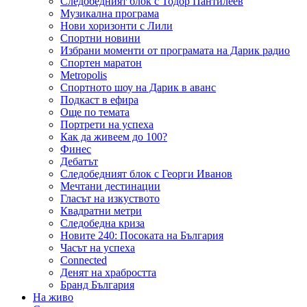
Следобедният блок с Тодор Пантилеев
Музикална програма
Нови хоризонти с Лили
Спортни новини
Избрани моменти от програмата на Дарик радио
Спортен маратон
Metropolis
Спортното шоу на Дарик в аванс
Подкаст в ефира
Още по темата
Портрети на успеха
Как да живеем до 100?
Финес
Дебатът
Следобедният блок с Георги Иванов
Мечтани дестинации
Гласът на изкуството
Квадратни метри
Следобедна криза
Новите 240: Посоката на България
Часът на успеха
Connected
Денят на храбростта
Бранд България
На живо