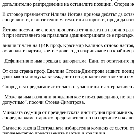
допълнително разпределение на останалите позиции. Според нег
В отговор президентът Илияна Йотова призова дебатът да остан
специалисти, включително математици и юристи, преди да изго
Йотова посочи, че спорът произтича от липсата на изрично раз
ѝ при изготвянето на правилата администрацията се е придържа
Бившият член на ЦИК проф. Красимир Калинов отново настоя, ч
останалите партии, което е довело до изкривяване на крайния р
„Дефинитивно има грешка в алгоритъма. Един от остатъците про
От своя страна проф. Евелина Стоева-Димитрова защити позиция
дали законът допуска въвеждането на допълнителен механизъм 
Според нея предлаганият от част от участниците алтернативен 
„Може да има различни виждания кое е по-справедливо, но въпро
допустимо“, посочи Стоева-Димитрова.
Миналата седмица от президентската институция припомниха, ч
според парламентарното представителство на партиите и коали
Съгласно закона Централната избирателна комисия се състои от
парламентарно представените партии и коалиции.