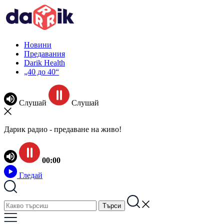
Новини
Предавания
Darik Health
„40 до 40“
Слушай
Слушай
Дарик радио - предаване на живо!
00:00
Гледай