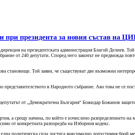
и при президента за новия състав на Ц
та дирекция на президентската администрация Благой Делиев. То
брание от 240 депутати. Според него законът не предвижда повт
а становище. Той заяви, че съществуват две възможни интерпрет
 представителството в Народното събрание. Ако това не се пост
депутатът от „Демократична България“ Божидар Божанов защити т
тия, а срещу начина, по който е изчислено разпределението на м
исимо от конкретната разпоредба на Изборния кодекс.
ято една политическа сила достига максимално допустимия брой м