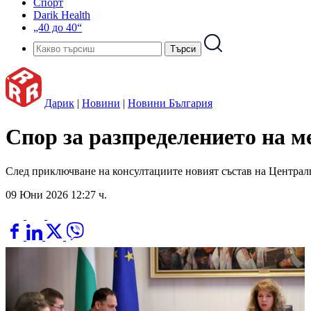
Спорт
Darik Health
„40 до 40“
Дарик
|
Новини
|
Новини България
Спор за разпределението на м
След приключване на консултациите новият състав на Централн
09 Юни 2026 12:27 ч.