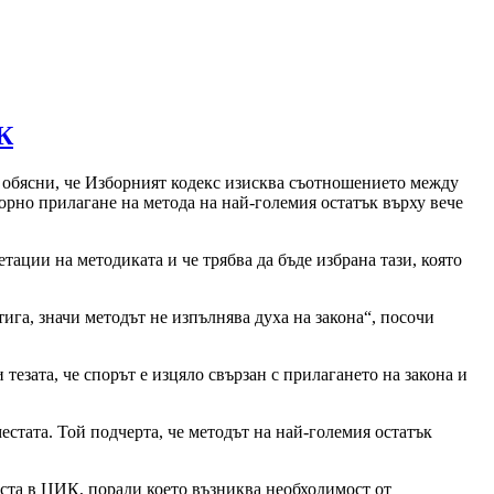
ИК
й обясни, че Изборният кодекс изисква съотношението между
орно прилагане на метода на най-големия остатък върху вече
ации на методиката и че трябва да бъде избрана тази, която
ига, значи методът не изпълнява духа на закона“, посочи
езата, че спорът е изцяло свързан с прилагането на закона и
естата. Той подчерта, че методът на най-големия остатък
еста в ЦИК, поради което възниква необходимост от