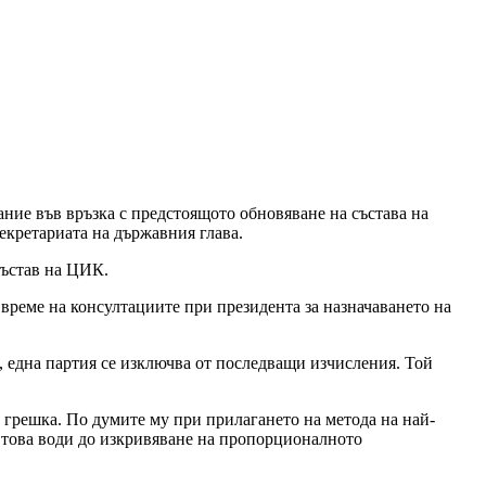
ие във връзка с предстоящото обновяване на състава на
екретариата на държавния глава.
състав на ЦИК.
 време на консултациите при президента за назначаването на
 една партия се изключва от последващи изчисления. Той
 грешка. По думите му при прилагането на метода на най-
о това води до изкривяване на пропорционалното