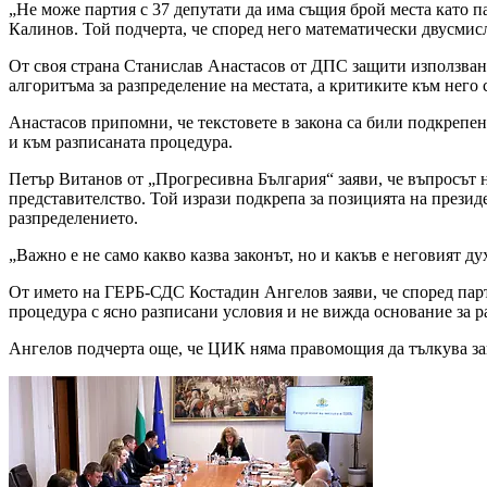
„Не може партия с 37 депутати да има същия брой места като па
Калинов. Той подчерта, че според него математически двусмис
От своя страна Станислав Анастасов от ДПС защити използван
алгоритъма за разпределение на местата, а критиките към него 
Анастасов припомни, че текстовете в закона са били подкрепен
и към разписаната процедура.
Петър Витанов от „Прогресивна България“ заяви, че въпросът н
представителство. Той изрази подкрепа за позицията на презид
разпределението.
„Важно е не само какво казва законът, но и какъв е неговият 
От името на ГЕРБ-СДС Костадин Ангелов заяви, че според парт
процедура с ясно разписани условия и не вижда основание за р
Ангелов подчерта още, че ЦИК няма правомощия да тълкува зак