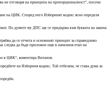
Това не отговаря на принципа на пропорционалност“, посочи
ране на ЦИК. Според него Изборният кодекс ясно определя
орват. По думите му ДПС ще се придържа към буквата на закона
 трябва да се отчита и основният принцип за справедливо
ък следва да бъде приложен още в началния етап на
тво в ЦИК“, коментира Витанов.
едбите на Изборния кодекс. Той отбеляза, че става дума за
поредби.