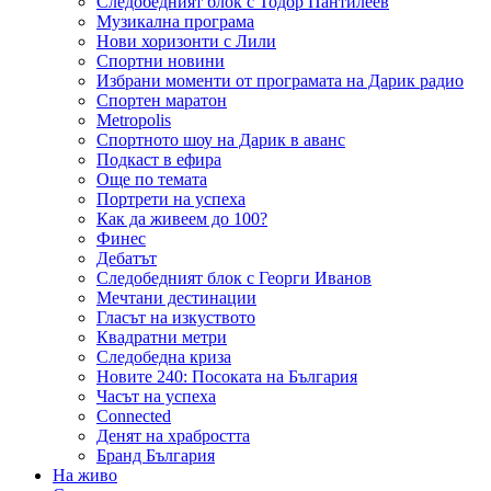
Следобедният блок с Тодор Пантилеев
Музикална програма
Нови хоризонти с Лили
Спортни новини
Избрани моменти от програмата на Дарик радио
Спортен маратон
Metropolis
Спортното шоу на Дарик в аванс
Подкаст в ефира
Още по темата
Портрети на успеха
Как да живеем до 100?
Финес
Дебатът
Следобедният блок с Георги Иванов
Мечтани дестинации
Гласът на изкуството
Квадратни метри
Следобедна криза
Новите 240: Посоката на България
Часът на успеха
Connected
Денят на храбростта
Бранд България
На живо