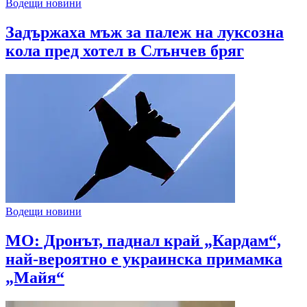
Водещи новини
Задържаха мъж за палеж на луксозна
кола пред хотел в Слънчев бряг
Водещи новини
МО: Дронът, паднал край „Кардам“,
най-вероятно е украинска примамка
„Майя“