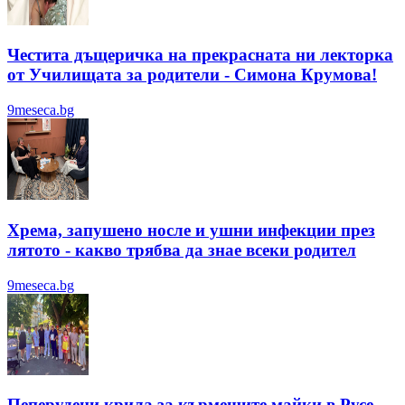
Честита дъщеричка на прекрасната ни лекторка
от Училищата за родители - Симона Крумова!
9meseca.bg
Хрема, запушено носле и ушни инфекции през
лятотo - какво трябва да знае всеки родител
9meseca.bg
Пеперудени крила за кърмещите майки в Русе -