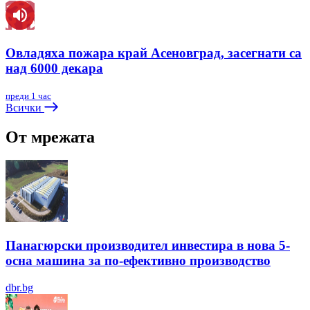
Овладяха пожара край Асеновград, засегнати са
над 6000 декара
преди 1 час
Всички
От мрежата
Панагюрски производител инвестира в нова 5-
осна машина за по-ефективно производство
dbr.bg