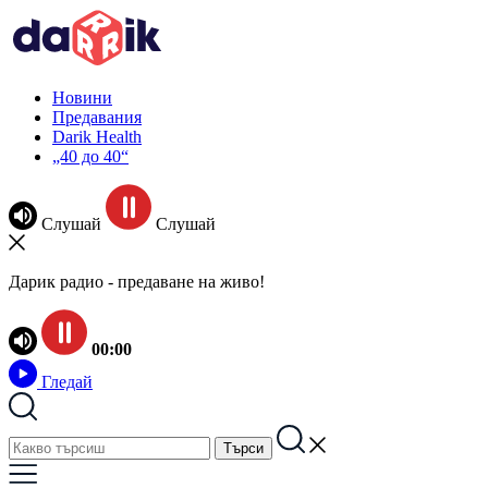
Новини
Предавания
Darik Health
„40 до 40“
Слушай
Слушай
Дарик радио - предаване на живо!
00:00
Гледай