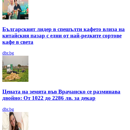
Българският лидер в спешълти кафето влиза на
китайския пазар с едни от най-редките сортове
кафе в света
dbr.bg
Цената на земята във Врачанско се разминава
двойно: От 1022 до 2286 лв. за декар
dbr.bg