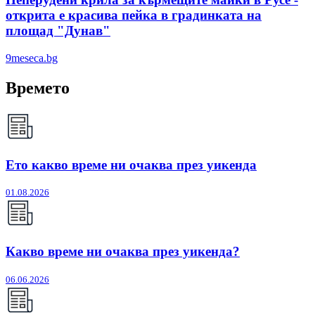
открита е красива пейка в градинката на
площад "Дунав"
9meseca.bg
Времето
Ето какво време ни очаква през уикенда
01.08.2026
Какво време ни очаква през уикенда?
06.06.2026