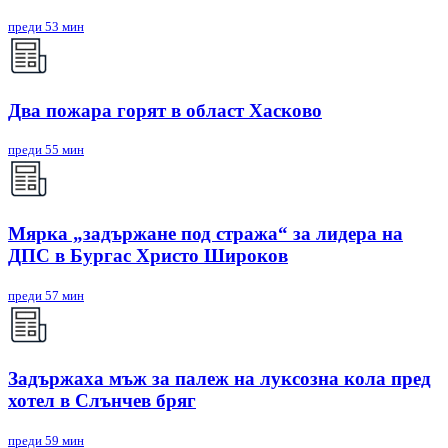
преди 53 мин
Два пожара горят в област Хасково
преди 55 мин
Мярка „задържане под стража“ за лидера на
ДПС в Бургас Христо Широков
преди 57 мин
Задържаха мъж за палеж на луксозна кола пред
хотел в Слънчев бряг
преди 59 мин