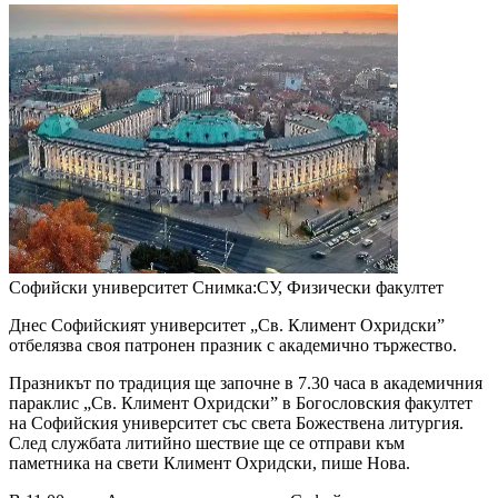
Софийски университет
Снимка:СУ, Физически факултет
Днес Софийският университет „Св. Климент Охридски”
отбелязва своя патронен празник с академично тържество.
Празникът по традиция ще започне в 7.30 часа в академичния
параклис „Св. Климент Охридски” в Богословския факултет
на Софийския университет със света Божествена литургия.
След службата литийно шествие ще се отправи към
паметника на свети Климент Охридски, пише Нова.