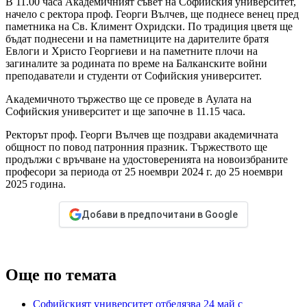
В 11.00 часа Академичният съвет на Софийския университет,
начело с ректора проф. Георги Вълчев, ще поднесе венец пред
паметника на Св. Климент Охридски. По традиция цветя ще
бъдат поднесени и на паметниците на дарителите братя
Евлоги и Христо Георгиеви и на паметните плочи на
загиналите за родината по време на Балканските войни
преподаватели и студенти от Софийския университет.
Академичното тържество ще се проведе в Аулата на
Софийския университет и ще започне в 11.15 часа.
Ректорът проф. Георги Вълчев ще поздрави академичната
общност по повод патронния празник. Тържеството ще
продължи с връчване на удостоверенията на новоизбраните
професори за периода от 25 ноември 2024 г. до 25 ноември
2025 година.
Добави в предпочитани в Google
Още по темата
Софийският университет отбелязва 24 май с