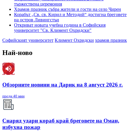
тържествена церемония
Храмов празник събра жители и гости на село Чирен
Корабът „Св. св. Кирил и Методий“ достигна бреговете
на остров Ливингстън
Откриват новата учебна година в Софийския
университет "Св. Климент Охридски"
Софийският университет
Климент Охридски
храмов празник
Най-ново
Обзорните новини на Дарик на 8 август 2026 г.
преди 40 мин
Снаряд удари кораб край бреговете на Оман,
избухна пожар