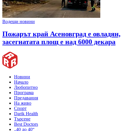
Водещи новини
Пожарът край Асеновград е овладян,
засегнатата площ е над 6000 декара
Новини
Начало
Любопитно
Програма
Предавания
На живо
Спорт
Darik Health
Търсене
Best Doctors
„40 до 40“