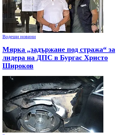
Водещи новини
Мярка „задържане под стража“ за
лидера на ДПС в Бургас Христо
Широков