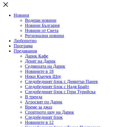
Новини
Водещи новини
Новини България
Новини от Света
Регионални новини
Любопитно
Програма
Предавания
Дарик Кафе
Денят на Дарик
Седмицата на Дарик
Новините в 18
Ники Кънчев Шоу
Следобедният блок с Димитър Панев
Следобедният блок с Надя Брайт
Следобедният блок с Гери Турийска
В тренда
Агросвят по Дарик
Време за джаз
Спортното шоу на Дарик
Следобедният блок
Новините в 12