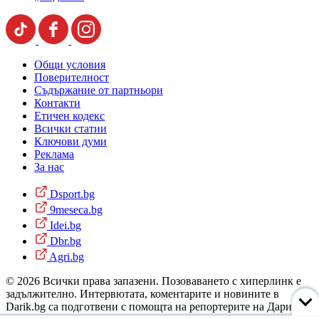
Общи условия
Поверителност
Съдържание от партньори
Контакти
Етичен кодекс
Всички статии
Ключови думи
Реклама
За нас
Dsport.bg
9meseca.bg
Idei.bg
Dbr.bg
Agri.bg
© 2026 Всички права запазени. Позоваването с хиперлинк е
задължително. Интервютата, коментарите и новините в
Darik.bg са подготвени с помощта на репортерите на Дарик