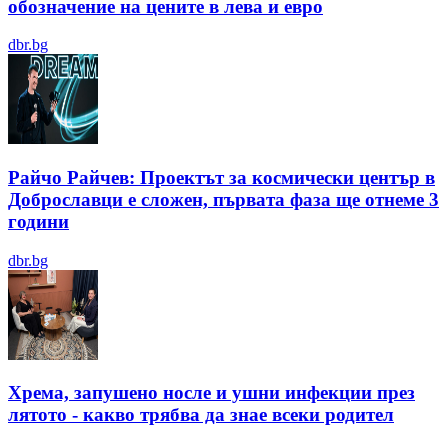
обозначение на цените в лева и евро
dbr.bg
Райчо Райчев: Проектът за космически център в
Доброславци е сложен, първата фаза ще отнеме 3
години
dbr.bg
Хрема, запушено носле и ушни инфекции през
лятотo - какво трябва да знае всеки родител