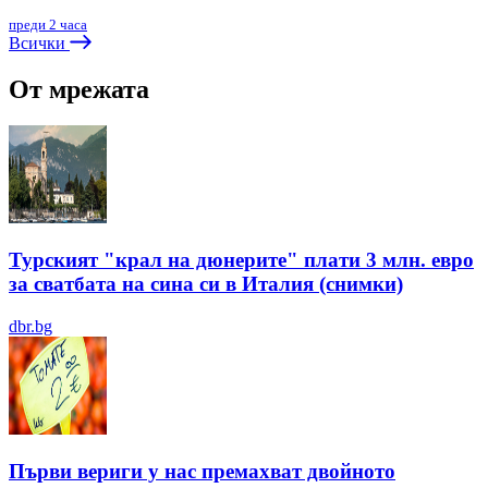
преди 2 часа
Всички
От мрежата
Турският "крал на дюнерите" плати 3 млн. евро
за сватбата на сина си в Италия (снимки)
dbr.bg
Първи вериги у нас премахват двойното