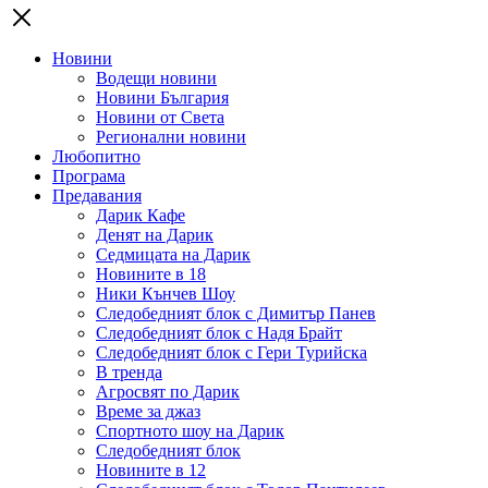
Новини
Водещи новини
Новини България
Новини от Света
Регионални новини
Любопитно
Програма
Предавания
Дарик Кафе
Денят на Дарик
Седмицата на Дарик
Новините в 18
Ники Кънчев Шоу
Следобедният блок с Димитър Панев
Следобедният блок с Надя Брайт
Следобедният блок с Гери Турийска
В тренда
Агросвят по Дарик
Време за джаз
Спортното шоу на Дарик
Следобедният блок
Новините в 12