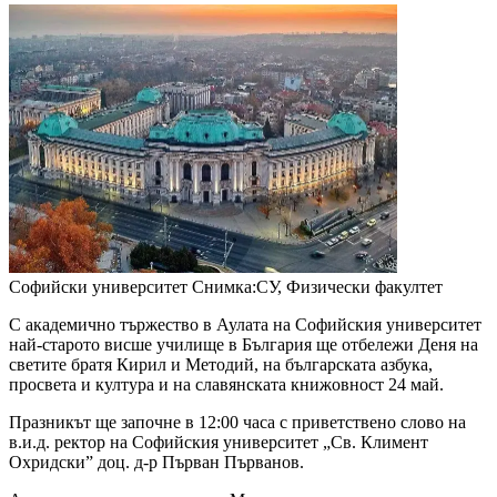
Софийски университет
Снимка:СУ, Физически факултет
С академично тържество в Аулата на Софийския университет
най-старото висше училище в България ще отбележи Деня на
светите братя Кирил и Методий, на българската азбука,
просвета и култура и на славянската книжовност 24 май.
Празникът ще започне в 12:00 часа с приветствено слово на
в.и.д. ректор на Софийския университет „Св. Климент
Охридски” доц. д-р Първан Първанов.