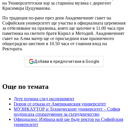
на Университетския хор за старинна музика с диригент
Красимира Цуцуманова.
По традиция по-рано през деня Академичният съвет на
Софийския университет ще участва в официалната церемония
за отбелязване на празника, която ще започне в 11.00 часа при
паметника на светите братя Кирил и Методий. Академичният
съвет на Алма матер ще се присъедини към празничното
общоградско шествие в 10.50 часа от главния вход на
Ректората.
Добави в предпочитани в Google
Още по темата
Дете почина след експеримент
Гюров се отказа от Американския университет
МУЗИКАУТОР и Техническият университет – София
подписаха споразумение за сътрудничество
Официално: Избраха кой ще бъде ректор на Софийския
университет