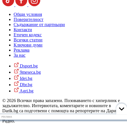
Общи условия
Поверителност
Съдържание от партньори
Контакти
Етичен кодекс
Всички статии
Ключови думи
Реклама
За нас
Dsport.bg
9meseca.bg
Idei.bg
Dbr.bg
Agri.bg
© 2026 Всички права запазени. Позоваването с хиперлинк е
задължително. Интервютата, коментарите и новините в
Darik.bg са подготвени с помощта на репортерите на Дарик
Радио и новинарските емисии на радиото. Снимки: Дарик
РЕКЛАМА
Радио.