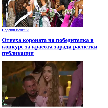
Водещи новини
Отнеха короната на победителка в
конкурс за красота заради расистки
публикации