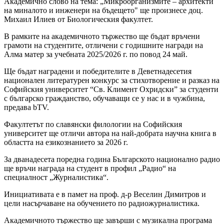
Академично слово на тема: „Микроорганизмите – архитекти
на миналото и инженери на бъдещето" ще произнесе доц.
Михаил Илиев от Биологическия факултет.
В рамките на академичното тържество ще бъдат връчени
грамоти на студентите, отличени с годишните награди на
Алма матер за учебната 2025/2026 г. по повод 24 май.
Ще бъдат наградени и победителите в Деветнадесетия
национален литературен конкурс за стихотворение и разказ на
Софийския университет “Св. Климент Охридски” за студенти
с българско гражданство, обучаващи се у нас и в чужбина,
предава bTV.
Факултетът по славянски филологии на Софийския
университет ще отличи автора на най-добрата научна книга в
областта на езикознанието за 2026 г.
За дванадесета поредна година Българското национално радио
ще връчи награда на студент в профил „Радио“ на
специалност „Журналистика“.
Инициативата е в памет на проф. д-р Веселин Димитров и
цели насърчаване на обучението по радиожурналистика.
Академичното тържество ще завърши с музикална програма