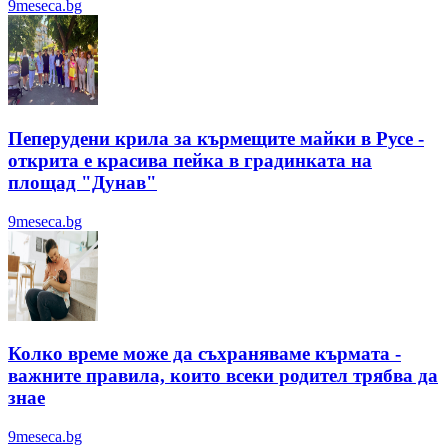
9meseca.bg
Пеперудени крила за кърмещите майки в Русе -
открита е красива пейка в градинката на
площад "Дунав"
9meseca.bg
Колко време може да съхраняваме кърмата -
важните правила, които всеки родител трябва да
знае
9meseca.bg