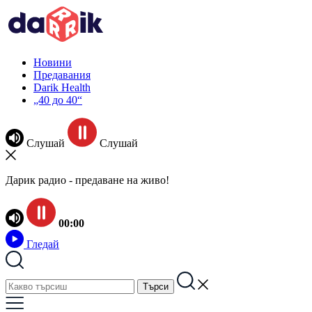
Новини
Предавания
Darik Health
„40 до 40“
Слушай
Слушай
Дарик радио - предаване на живо!
00:00
Гледай