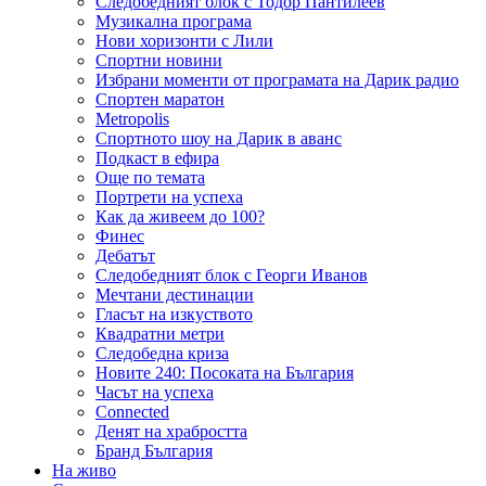
Следобедният блок с Тодор Пантилеев
Музикална програма
Нови хоризонти с Лили
Спортни новини
Избрани моменти от програмата на Дарик радио
Спортен маратон
Metropolis
Спортното шоу на Дарик в аванс
Подкаст в ефира
Още по темата
Портрети на успеха
Как да живеем до 100?
Финес
Дебатът
Следобедният блок с Георги Иванов
Мечтани дестинации
Гласът на изкуството
Квадратни метри
Следобедна криза
Новите 240: Посоката на България
Часът на успеха
Connected
Денят на храбростта
Бранд България
На живо