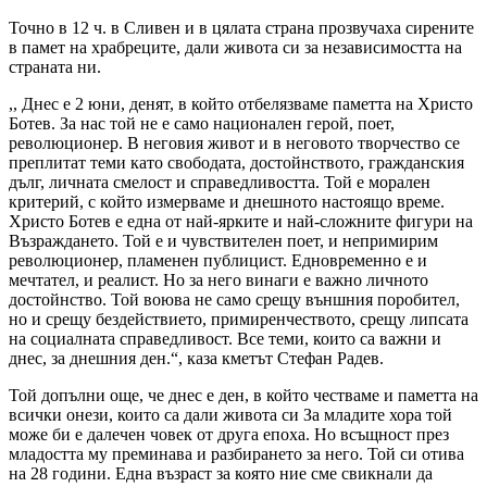
Точно в 12 ч. в Сливен и в цялата страна прозвучаха сирените
в памет на храбреците, дали живота си за независимостта на
страната ни.
,, Днес е 2 юни, денят, в който отбелязваме паметта на Христо
Ботев. За нас той не е само национален герой, поет,
революционер. В неговия живот и в неговото творчество се
преплитат теми като свободата, достойнството, гражданския
дълг, личната смелост и справедливостта. Той е морален
критерий, с който измерваме и днешното настоящо време.
Христо Ботев е една от най-ярките и най-сложните фигури на
Възраждането. Той е и чувствителен поет, и непримирим
революционер, пламенен публицист. Едновременно е и
мечтател, и реалист. Но за него винаги е важно личното
достойнство. Той воюва не само срещу външния поробител,
но и срещу бездействието, примиренчеството, срещу липсата
на социалната справедливост. Все теми, които са важни и
днес, за днешния ден.“, каза кметът Стефан Радев.
Той допълни още, че днес е ден, в който честваме и паметта на
всички онези, които са дали живота си За младите хора той
може би е далечен човек от друга епоха. Но всъщност през
младостта му преминава и разбирането за него. Той си отива
на 28 години. Една възраст за която ние сме свикнали да