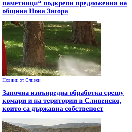
паметници“ подкрепи предложения на
община Нова Загора
Новини от Сливен
Започна извънредна обработка срещу
комари и на територии в Сливенско,
които са държавна собственост