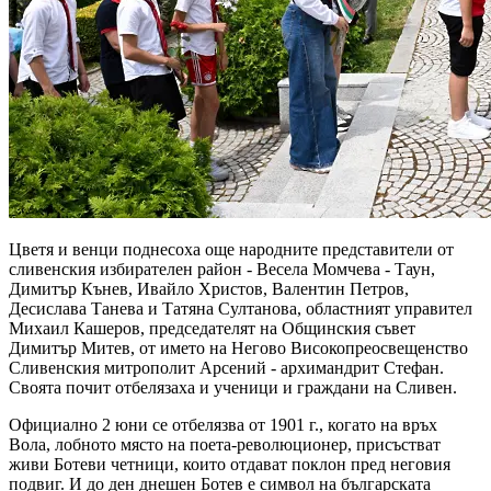
Цветя и венци поднесоха още народните представители от
сливенския избирателен район - Весела Момчева - Таун,
Димитър Кънев, Ивайло Христов, Валентин Петров,
Десислава Танева и Татяна Султанова, областният управител
Михаил Кашеров, председателят на Общинския съвет
Димитър Митев, от името на Негово Високопреосвещенство
Сливенския митрополит Арсений - архимандрит Стефан.
Своята почит отбелязаха и ученици и граждани на Сливен.
Официално 2 юни се отбелязва от 1901 г., когато на връх
Вола, лобното място на поета-революционер, присъстват
живи Ботеви четници, които отдават поклон пред неговия
подвиг. И до ден днешен Ботев е символ на българската