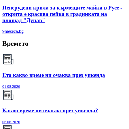
Пеперудени крила за кърмещите майки в Русе -
открита е красива пейка в градинката на
площад "Дунав"
9meseca.bg
Времето
Ето какво време ни очаква през уикенда
01.08.2026
Какво време ни очаква през уикенда?
06.06.2026