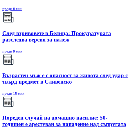
преди 8 мин
След взривовете в Белица: Прокуратурата
разследва версия за палеж
преди 9 мин
Възрастен мъж е с опасност за живота след удар с
твърд предмет в Сливенско
преди 18 мин
Пореден случай на домашно насилие: 50-
годишен е арестуван за нападение над съпругата