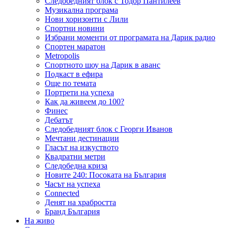
Следобедният блок с Тодор Пантилеев
Музикална програма
Нови хоризонти с Лили
Спортни новини
Избрани моменти от програмата на Дарик радио
Спортен маратон
Metropolis
Спортното шоу на Дарик в аванс
Подкаст в ефира
Още по темата
Портрети на успеха
Как да живеем до 100?
Финес
Дебатът
Следобедният блок с Георги Иванов
Мечтани дестинации
Гласът на изкуството
Квадратни метри
Следобедна криза
Новите 240: Посоката на България
Часът на успеха
Connected
Денят на храбростта
Бранд България
На живо