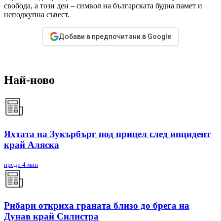
свобода, а този ден – символ на българската будна памет и
неподкупна съвест.
Добави в предпочитани в Google
Най-ново
Яхтата на Зукърбърг под прицел след инцидент
край Аляска
преди 4 мин
Рибари откриха граната близо до брега на
Дунав край Силистра