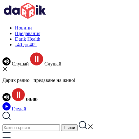
Новини
Предавания
Darik Health
„40 до 40“
Слушай
Слушай
Дарик радио - предаване на живо!
00:00
Гледай