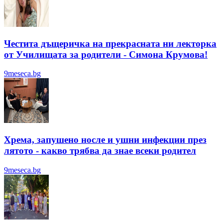
Честита дъщеричка на прекрасната ни лекторка
от Училищата за родители - Симона Крумова!
9meseca.bg
Хрема, запушено носле и ушни инфекции през
лятотo - какво трябва да знае всеки родител
9meseca.bg