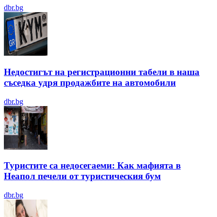
dbr.bg
Недостигът на регистрационни табели в наша
съседка удря продажбите на автомобили
dbr.bg
Туристите са недосегаеми: Как мафията в
Неапол печели от туристическия бум
dbr.bg