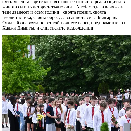
смятаме, че младите хора все още се готвят за реализацията в
живота си и нямат достатъчно опит. А той създава всичко за
тези двадесет и осем години - своята поезия, своята
публицистика, своята борба, дава живота си за България.
Отдавайки своята почит той поднесе венец пред паметника на
Хаджи Димитър и сливенските възрожденци.