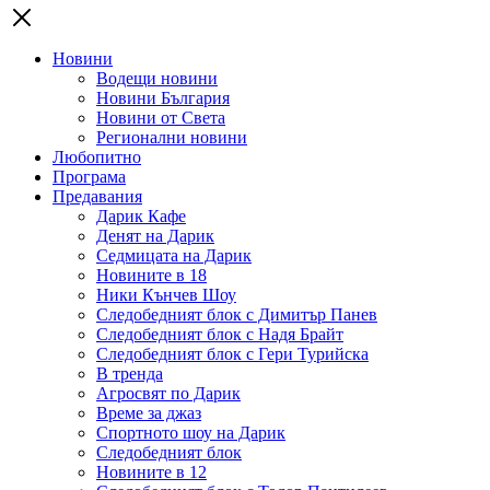
Новини
Водещи новини
Новини България
Новини от Света
Регионални новини
Любопитно
Програма
Предавания
Дарик Кафе
Денят на Дарик
Седмицата на Дарик
Новините в 18
Ники Кънчев Шоу
Следобедният блок с Димитър Панев
Следобедният блок с Надя Брайт
Следобедният блок с Гери Турийска
В тренда
Агросвят по Дарик
Време за джаз
Спортното шоу на Дарик
Следобедният блок
Новините в 12