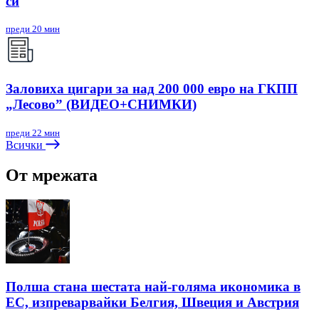
си
преди 20 мин
Заловиха цигари за над 200 000 евро на ГКПП
„Лесово” (ВИДЕО+СНИМКИ)
преди 22 мин
Всички
От мрежата
Полша стана шестата най-голяма икономика в
ЕС, изпреварвайки Белгия, Швеция и Австрия