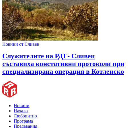
Новини от Сливен
Служителите на РДГ- Сливен
съставиха констативни протоколи при
специализирана операция в Котленско
Новини
Начало
Любопитно
Програма
Предавания