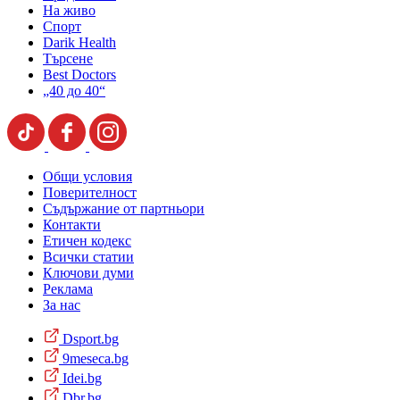
На живо
Спорт
Darik Health
Търсене
Best Doctors
„40 до 40“
Общи условия
Поверителност
Съдържание от партньори
Контакти
Етичен кодекс
Всички статии
Ключови думи
Реклама
За нас
Dsport.bg
9meseca.bg
Idei.bg
Dbr.bg