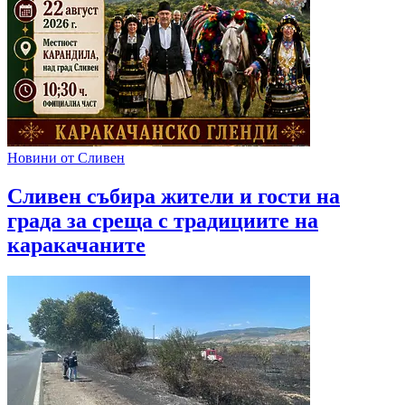
Новини от Сливен
Сливен събира жители и гости на
града за среща с традициите на
каракачаните