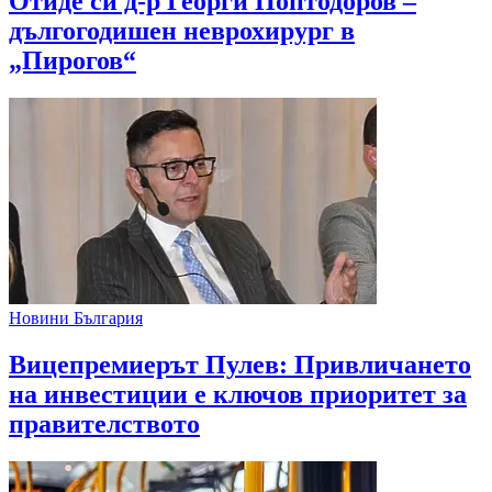
Отиде си д-р Георги Поптодоров –
дългогодишен неврохирург в
„Пирогов“
Новини България
Вицепремиерът Пулев: Привличането
на инвестиции е ключов приоритет за
правителството