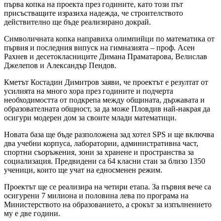
първа копка на проекта през годините, като този път
присъстващите изразиха надежда, че строителството
действително ще бъде реализирано докрай.
Символичната копка направиха олимпийци по математика от
първия и последния випуск на гимназията – проф. Асен
Рахнев и десетокласниците Димана Праматарова, Велислав
Джелепов и Александър Пендов.
Кметът Костадин Димитров заяви, че проектът е резултат от
усилията на много хора през годините и подчерта
необходимостта от подкрепа между общината, държавата и
образователната общност, за да може Пловдив най-накрая да
осигури модерен дом за своите млади математици.
Новата база ще бъде разположена зад хотел SPS и ще включва
два учебни корпуса, лаборатории, административна част,
спортни съоръжения, зони за хранене и пространства за
социализация. Предвидени са 64 класни стаи за близо 1350
ученици, които ще учат на едносменен режим.
Проектът ще се реализира на четири етапа. За първия вече са
осигурени 7 милиона и половина лева по програма на
Министерството на образованието, а срокът за изпълнението
му е две години.