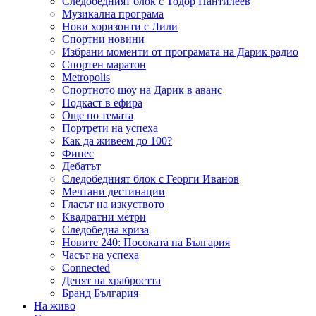
Следобедният блок с Тодор Пантилеев
Музикална програма
Нови хоризонти с Лили
Спортни новини
Избрани моменти от програмата на Дарик радио
Спортен маратон
Metropolis
Спортното шоу на Дарик в аванс
Подкаст в ефира
Още по темата
Портрети на успеха
Как да живеем до 100?
Финес
Дебатът
Следобедният блок с Георги Иванов
Мечтани дестинации
Гласът на изкуството
Квадратни метри
Следобедна криза
Новите 240: Посоката на България
Часът на успеха
Connected
Денят на храбростта
Бранд България
На живо