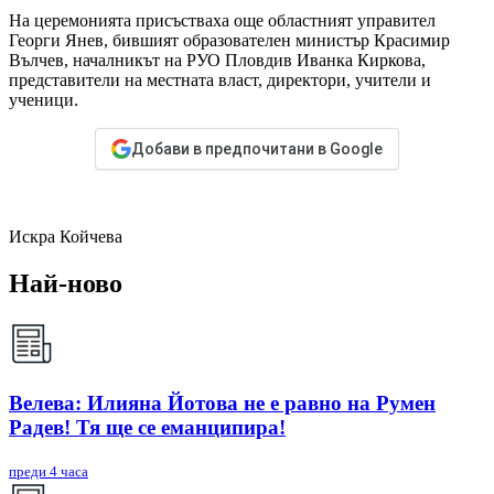
На церемонията присъстваха още областният управител
Георги Янев, бившият образователен министър Красимир
Вълчев, началникът на РУО Пловдив Иванка Киркова,
представители на местната власт, директори, учители и
ученици.
Добави в предпочитани в Google
Искра Койчева
Най-ново
Велева: Илияна Йотова не е равно на Румен
Радев! Тя ще се еманципира!
преди 4 часа