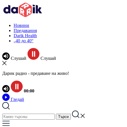
Новини
Предавания
Darik Health
„40 до 40“
Слушай
Слушай
Дарик радио - предаване на живо!
00:00
Гледай