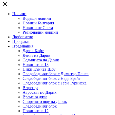
Новини
Водещи новини
Новини България
Новини от Света
Регионални новини
Любопитно
Програма
Предавания
Дарик Кафе
Денят на Дарик
Седмицата на Дарик
Новините в 18
Ники Кънчев Шоу
Следобедният блок с Димитър Панев
Следобедният блок с Надя Брайт
Следобедният блок с Гери Турийска
В тренда
Агросвят по Дарик
Време за джаз
Спортното шоу на Дарик
Следобедният блок
Новините в 12