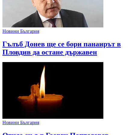
Новини България
Гълъб Донев ще се бори панаирът в
Пловдив да остане държавен
Новини България