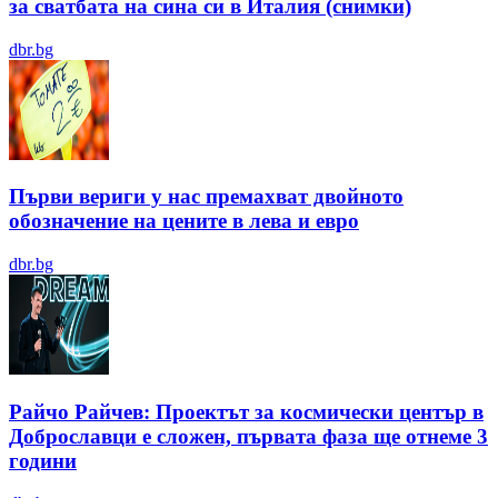
за сватбата на сина си в Италия (снимки)
dbr.bg
Първи вериги у нас премахват двойното
обозначение на цените в лева и евро
dbr.bg
Райчо Райчев: Проектът за космически център в
Доброславци е сложен, първата фаза ще отнеме 3
години