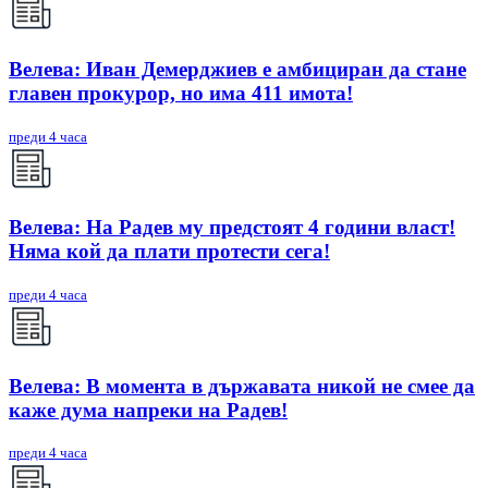
Велева: Иван Демерджиев е амбициран да стане
главен прокурор, но има 411 имота!
преди 4 часа
Велева: На Радев му предстоят 4 години власт!
Няма кой да плати протести сега!
преди 4 часа
Велева: В момента в държавата никой не смее да
каже дума напреки на Радев!
преди 4 часа