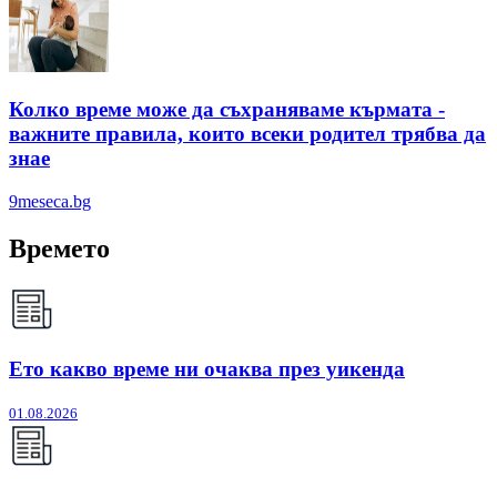
Колко време може да съхраняваме кърмата -
важните правила, които всеки родител трябва да
знае
9meseca.bg
Времето
Ето какво време ни очаква през уикенда
01.08.2026