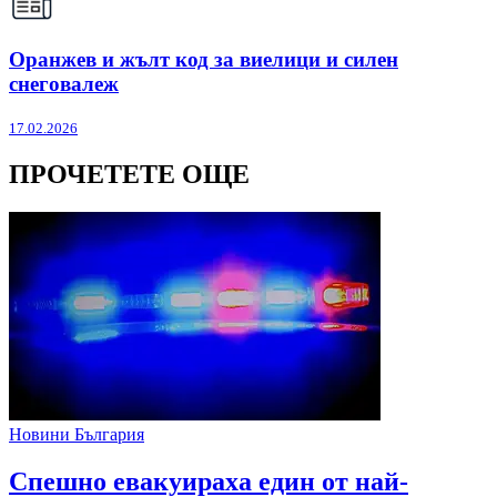
Оранжев и жълт код за виелици и силен
снеговалеж
17.02.2026
ПРОЧЕТЕТЕ ОЩЕ
Новини България
Спешно евакуираха един от най-