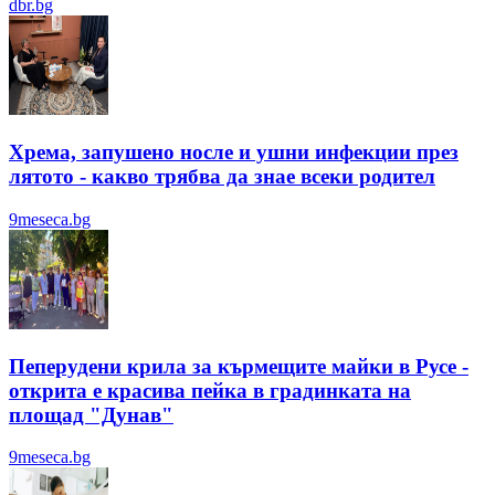
dbr.bg
Хрема, запушено носле и ушни инфекции през
лятотo - какво трябва да знае всеки родител
9meseca.bg
Пеперудени крила за кърмещите майки в Русе -
открита е красива пейка в градинката на
площад "Дунав"
9meseca.bg