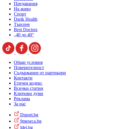
Предавания
На живо
Спорт
Darik Health
Търсене
Best Doctors
„40 до 40“
Общи условия
Поверителност
Съдържание от партньори
Контакти
Етичен кодекс
Всички статии
Ключови думи
Реклама
За нас
Dsport.bg
9meseca.bg
Idei.bg