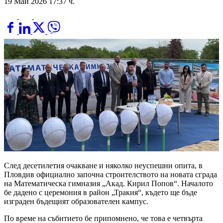
19 Май 2026 17:37 ч.
След десетилетия очакване и няколко неуспешни опита, в
Пловдив официално започна строителството на новата сграда
на Математическа гимназия „Акад. Кирил Попов“. Началото
бе дадено с церемония в район „Тракия“, където ще бъде
изграден бъдещият образователен кампус.
По време на събитието бе припомнено, че това е четвърта