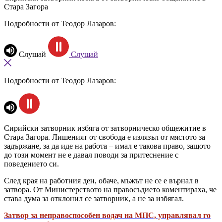
Стара Загора
Подробности от Теодор Лазаров:
Слушай
Слушай
Подробности от Теодор Лазаров:
Сирийски затворник избяга от затворническо общежитие в
Стара Загора. Лишеният от свобода е излязъл от мястото за
задържане, за да иде на работа – имал е такова право, защото
до този момент не е давал поводи за притеснение с
поведението си.
След края на работния ден, обаче, мъжът не се е върнал в
затвора. От Министерството на правосъдието коментираха, че
става дума за отклонил се затворник, а не за избягал.
Затвор за неправоспособен водач на МПС, управлявал го