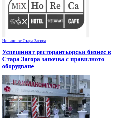
Новини от Стара Загора
Успешният ресторантьорски бизнес в
Стара Загора започва с правилното
оборудване