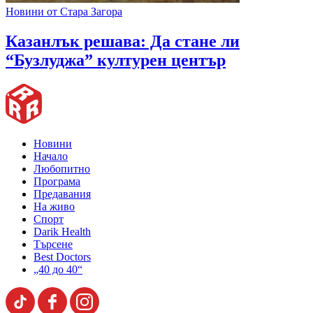
Новини от Стара Загора
Казанлък решава: Да стане ли
“Бузлуджа” културен център
Новини
Начало
Любопитно
Програма
Предавания
На живо
Спорт
Darik Health
Търсене
Best Doctors
„40 до 40“