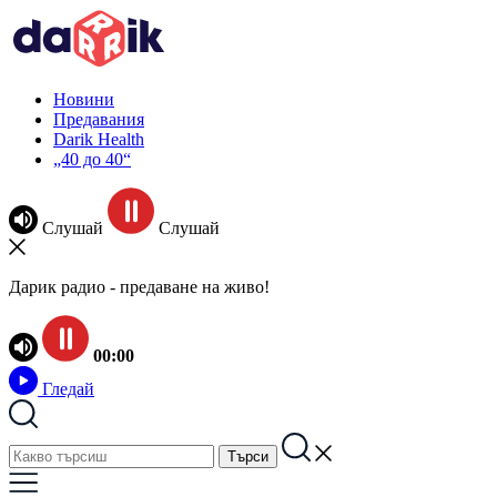
Новини
Предавания
Darik Health
„40 до 40“
Слушай
Слушай
Дарик радио - предаване на живо!
00:00
Гледай