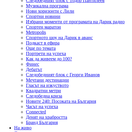
Следобедният блок с Тодор Пантилеев
Музикална програма
Нови хоризонти с Лили
Спортни новини
Избрани моменти от програмата на Дарик радио
Спортен маратон
Metropolis
Спортното шоу на Дарик в аванс
Подкаст в ефира
Още по темата
Портрети на успеха
Как да живеем до 100?
Финес
Дебатът
Следобедният блок с Георги Иванов
Мечтани дестинации
Гласът на изкуството
Квадратни метри
Следобедна криза
Новите 240: Посоката на България
Часът на успеха
Connected
Денят на храбростта
Бранд България
На живо