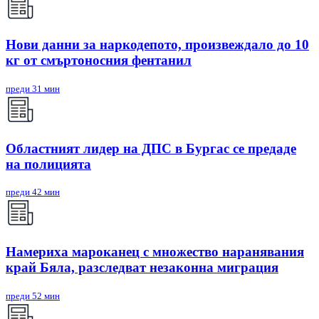
Нови данни за наркодепото, произвеждало до 10
кг от смъртоносния фентанил
преди 31 мин
Областният лидер на ДПС в Бургас се предаде
на полицията
преди 42 мин
Намериха мароканец с множество наранявания
край Бяла, разследват незаконна миграция
преди 52 мин