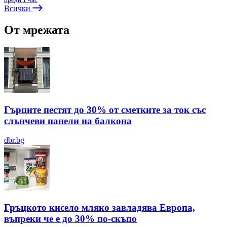
Всички
От мрежата
Гърците пестят до 30% от сметките за ток със
слънчеви панели на балкона
dbr.bg
Гръцкото кисело мляко завладява Европа,
въпреки че е до 30% по-скъпо