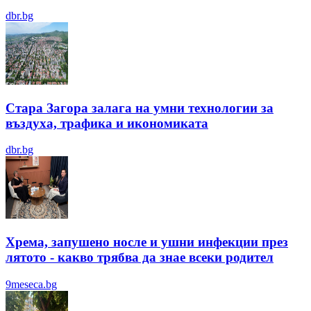
dbr.bg
Стара Загора залага на умни технологии за
въздуха, трафика и икономиката
dbr.bg
Хрема, запушено носле и ушни инфекции през
лятотo - какво трябва да знае всеки родител
9meseca.bg