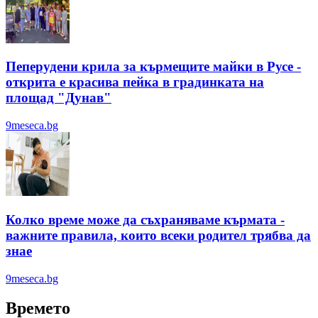
Пеперудени крила за кърмещите майки в Русе -
открита е красива пейка в градинката на
площад "Дунав"
9meseca.bg
Колко време може да съхраняваме кърмата -
важните правила, които всеки родител трябва да
знае
9meseca.bg
Времето