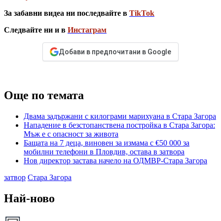
За забавни видеа ни последвайте в
TikTok
Следвайте ни и в
Инстаграм
Добави в предпочитани в Google
Още по темата
Двама задържани с килограми марихуана в Стара Загора
Нападение в безстопанствена постройка в Стара Загора:
Мъж е с опасност за живота
Бащата на 7 деца, виновен за измама с €50 000 за
мобилни телефони в Пловдив, остава в затвора
Нов директор застава начело на ОДМВР-Стара Загора
затвор
Стара Загора
Най-ново