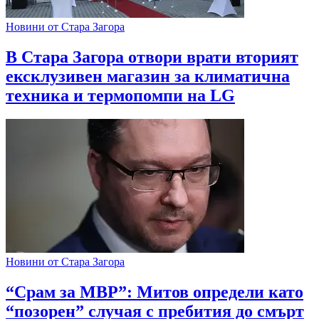
Новини от Стара Загора
В Стара Загора отвори врати вторият
ексклузивен магазин за климатична
техника и термопомпи на LG
Новини от Стара Загора
“Срам за МВР”: Митов определи като
“позорен” случая с пребития до смърт