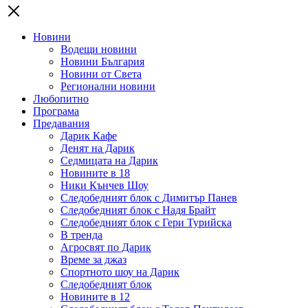
Новини
Водещи новини
Новини България
Новини от Света
Регионални новини
Любопитно
Програма
Предавания
Дарик Кафе
Денят на Дарик
Седмицата на Дарик
Новините в 18
Ники Кънчев Шоу
Следобедният блок с Димитър Панев
Следобедният блок с Надя Брайт
Следобедният блок с Гери Турийска
В тренда
Агросвят по Дарик
Време за джаз
Спортното шоу на Дарик
Следобедният блок
Новините в 12