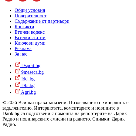
Общи условия
Поверителност
Съдържание от партньори
Контакти
Етичен кодекс
Всички статии
Ключови думи
Реклама
За нас
Dsport.bg
9meseca.bg
Idei.bg
Dbr.bg
Agri.bg
© 2026 Всички права запазени. Позоваването с хиперлинк е
задължително. Интервютата, коментарите и новините в
Darik.bg са подготвени с помощта на репортерите на Дарик
Радио и новинарските емисии на радиото. Снимки: Дарик
Радио.