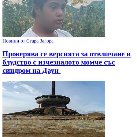
Новини от Стара Загора
Проверява се версията за отвличане и
блудство с изчезналото момче със
синдром на Даун