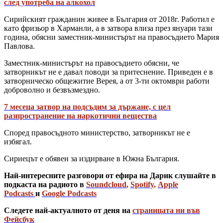
след употреба на алкохол
Сирийският гражданин живее в България от 2018г. Работил е
като фризьор в Харманли, а в затвора влиза през януари тази
година, обясни заместник-министърът на правосъдието Мария
Павлова.
Заместник-министърът на правосъдието обясни, че
затворникът не е давал поводи за притеснение. Приведен е в
затворническо общежитие Верея, а от 3-ти октомври работи
доброволно и безвъзмездно.
7 месеца затвор на подсъдим за държане, с цел
разпространение на наркотични вещества
Според правосъдното министерство, затворникът не е
избягал.
Сириецът е обявен за издирване в Южна България.
Най-интересните разговори от ефира на Дарик слушайте в
подкаста на радиото в
Soundcloud
,
Spotify
,
Apple
Podcasts
и
Google Podcasts
Следете най-актуалното от деня на
страницата ни във
Фейсбук