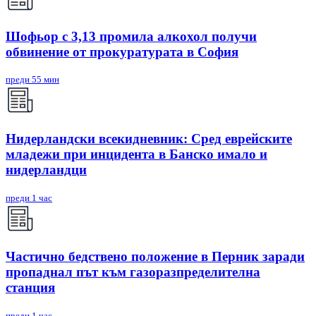
Шофьор с 3,13 промила алкохол получи
обвинение от прокуратурата в София
преди 55 мин
Нидерландски всекидневник: Сред еврейските
младежи при инцидента в Банско имало и
нидерландци
преди 1 час
Частично бедствено положение в Перник заради
пропаднал път към газоразпределителна
станция
преди 1 час