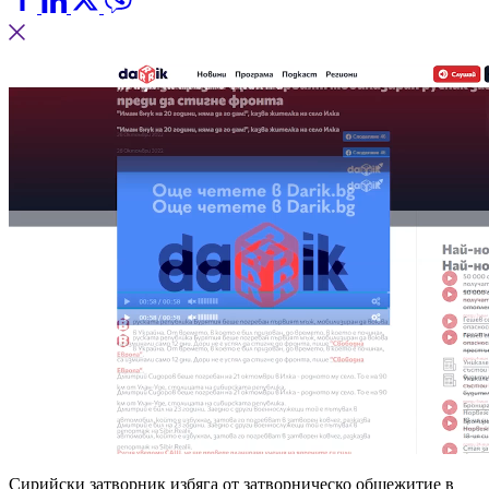
Сирийски затворник избяга от затворническо общежитие в