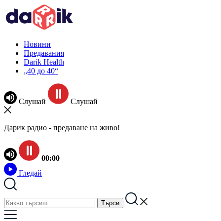
Новини
Предавания
Darik Health
„40 до 40“
Слушай
Слушай
Дарик радио - предаване на живо!
00:00
Гледай