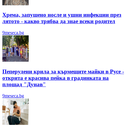
Хрема, запушено носле и ушни инфекции през
лятотo - какво трябва да знае всеки родител
9meseca.bg
Пеперудени крила за кърмещите майки в Русе -
открита е красива пейка в градинката на
площад "Дунав"
9meseca.bg