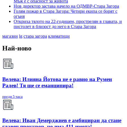
Мъж е с опасност за живота
Нов директор застава начело на ОДМВР-Стара Загора
Голям пожар в Стара Загора: Четири екипа се борят с
огъня
Откриха тялото на 22-годишен, прострелян в главата, и
пистолет в близост до него в Стара Загора
магазин
lg
стара загора
климатици
Най-ново
Велева: Илияна Йотова не е равно на Румен
Радев! Тя ще се еманципира!
преди 5 часа
Велева: Иван Демерджиев е амбициран да стане
главен прокурор, но има 411 имота!