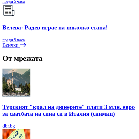
преди 5 часа
Велева: Радев играе на няколко стана!
преди 5 часа
Всички
От мрежата
Турският "крал на дюнерите" плати 3 млн. евро
за сватбата на сина си в Италия (снимки)
dbr.bg