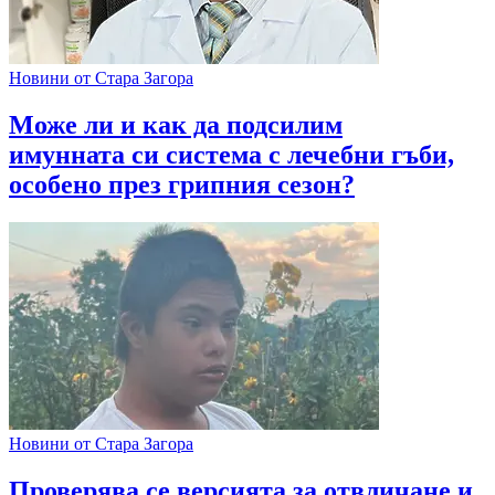
Новини от Стара Загора
Може ли и как да подсилим
имунната си система с лечебни гъби,
особено през грипния сезон?
Новини от Стара Загора
Проверява се версията за отвличане и