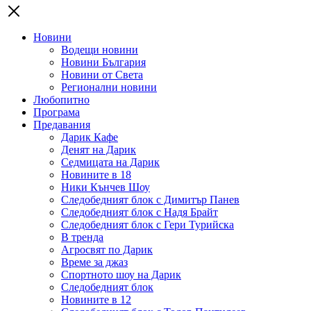
Новини
Водещи новини
Новини България
Новини от Света
Регионални новини
Любопитно
Програма
Предавания
Дарик Кафе
Денят на Дарик
Седмицата на Дарик
Новините в 18
Ники Кънчев Шоу
Следобедният блок с Димитър Панев
Следобедният блок с Надя Брайт
Следобедният блок с Гери Турийска
В тренда
Агросвят по Дарик
Време за джаз
Спортното шоу на Дарик
Следобедният блок
Новините в 12