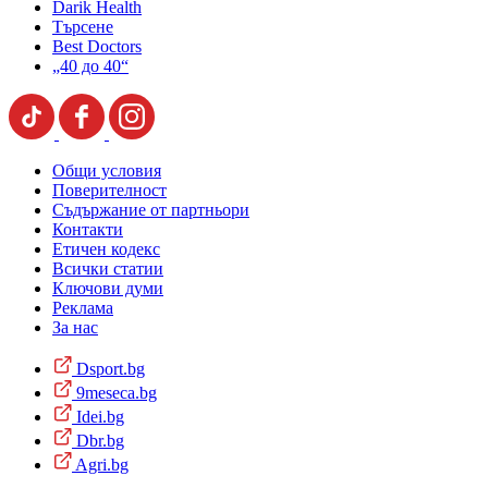
Darik Health
Търсене
Best Doctors
„40 до 40“
Общи условия
Поверителност
Съдържание от партньори
Контакти
Етичен кодекс
Всички статии
Ключови думи
Реклама
За нас
Dsport.bg
9meseca.bg
Idei.bg
Dbr.bg
Agri.bg