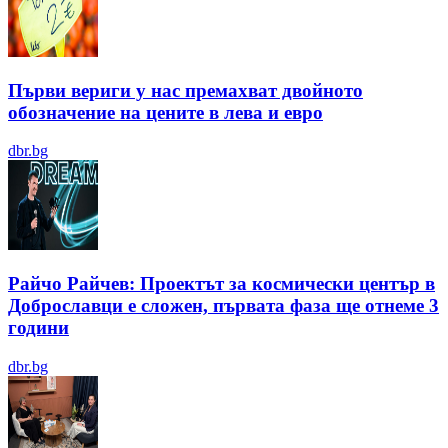
Първи вериги у нас премахват двойното
обозначение на цените в лева и евро
dbr.bg
Райчо Райчев: Проектът за космически център в
Доброславци е сложен, първата фаза ще отнеме 3
години
dbr.bg