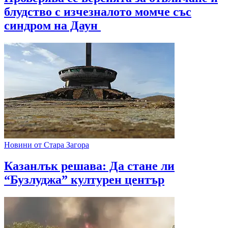
блудство с изчезналото момче със
синдром на Даун
Новини от Стара Загора
Казанлък решава: Да стане ли
“Бузлуджа” културен център