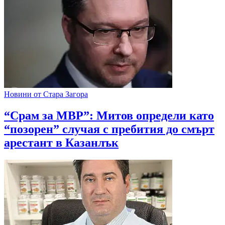
Новини от Стара Загора
“Срам за МВР”: Митов определи като
“позорен” случая с пребития до смърт
арестант в Казанлък