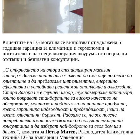
Клиентите на LG могат да се възползват от удължена 5-
годишна гаранция за климатици и термопомпи, а
посетителите на специализирания шоурум - от специални
отстъпки и безплатни консултации.
„С откриването на втори специализиран магазин
затвърждаваме нашия ангажимент да сме още по-близо до
клиентите и да предлагаме интелигентни, енергийно
ефективни и устойчиви решения за отопление и охлаждане.
Стара Загора не е случаен избор, тук намерихме партньори,
които покриват стандартите за високо качество на
обслужване, монтаж и поддръжка на нашите продукти,
което гарантира надеждност и предвидимост, нещо на
което клиенти ни държат. Радваме се, че все повече
потребители имат възможност да получат експертна
консултация и да изберат най-доброто за своя дом или
бизнес“,
коментира
Петър Митев,
Ръководител Климатична
техника LG за България и Македония.