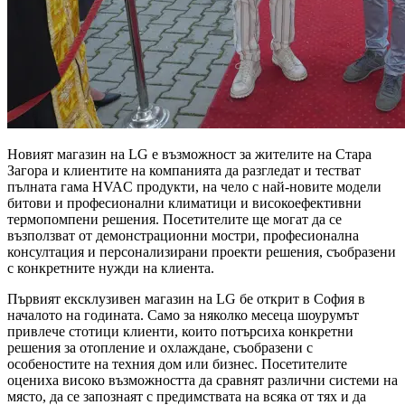
Новият магазин на LG е възможност за жителите на Стара
Загора и клиентите на компанията да разгледат и тестват
пълната гама HVAC продукти, на чело с най-новите модели
битови и професионални климатици и високоефективни
термопомпени решения. Посетителите ще могат да се
възползват от демонстрационни мостри, професионална
консултация и персонализирани проекти решения, съобразени
с конкретните нужди на клиента.
Първият ексклузивен магазин на LG бе открит в София в
началото на годината. Само за няколко месеца шоурумът
привлече стотици клиенти, които потърсиха конкретни
решения за отопление и охлаждане, съобразени с
особеностите на техния дом или бизнес. Посетителите
оцениха високо възможността да сравнят различни системи на
място, да се запознаят с предимствата на всяка от тях и да