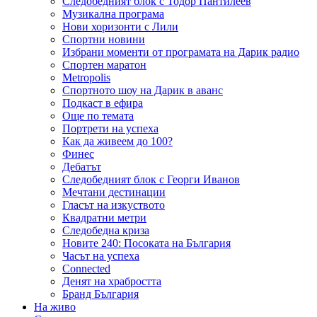
Следобедният блок с Тодор Пантилеев
Музикална програма
Нови хоризонти с Лили
Спортни новини
Избрани моменти от програмата на Дарик радио
Спортен маратон
Metropolis
Спортното шоу на Дарик в аванс
Подкаст в ефира
Още по темата
Портрети на успеха
Как да живеем до 100?
Финес
Дебатът
Следобедният блок с Георги Иванов
Мечтани дестинации
Гласът на изкуството
Квадратни метри
Следобедна криза
Новите 240: Посоката на България
Часът на успеха
Connected
Денят на храбростта
Бранд България
На живо