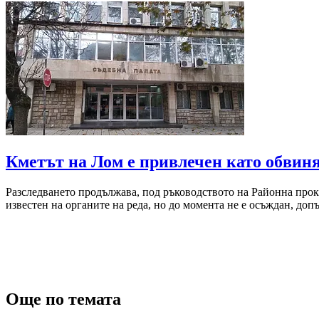
Кметът на Лом е привлечен като обвиня
Разследването продължава, под ръководството на Районна проку
известен на органите на реда, но до момента не е осъждан, до
Още по темата