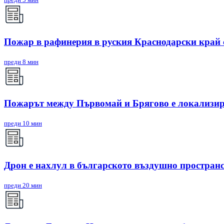
Пожар в рафинерия в руския Краснодарски край с
преди 8 мин
Пожарът между Първомай и Брягово е локализир
преди 10 мин
Дрон е нахлул в българското въздушно простран
преди 20 мин