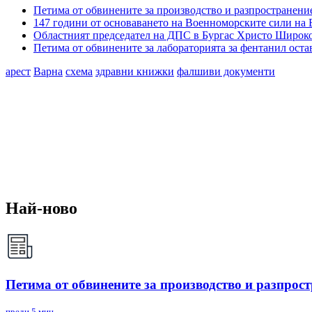
Петима от обвинените за производство и разпространение
147 години от основаването на Военноморските сили на 
Областният председател на ДПС в Бургас Христо Широков
Петима от обвинените за лабораторията за фентанил остав
арест
Варна
схема
здравни книжки
фалшиви документи
Най-ново
Петима от обвинените за производство и разпрост
преди 5 мин