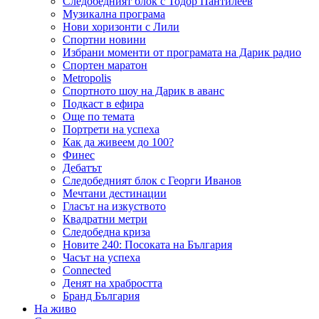
Следобедният блок с Тодор Пантилеев
Музикална програма
Нови хоризонти с Лили
Спортни новини
Избрани моменти от програмата на Дарик радио
Спортен маратон
Metropolis
Спортното шоу на Дарик в аванс
Подкаст в ефира
Още по темата
Портрети на успеха
Как да живеем до 100?
Финес
Дебатът
Следобедният блок с Георги Иванов
Мечтани дестинации
Гласът на изкуството
Квадратни метри
Следобедна криза
Новите 240: Посоката на България
Часът на успеха
Connected
Денят на храбростта
Бранд България
На живо