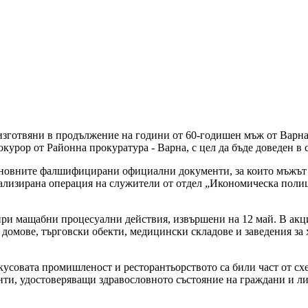
зготвяни в продължение на години от 60-годишен мъж от Варна,
курор от Районна прокуратура - Варна, с цел да бъде доведен в 
сновните фалшифицирани официални документи, за които мъжът е 
иализирана операция на служители от отдел „Икономическа поли
 при мащабни процесуални действия, извършени на 12 май. В акц
домове, търговски обекти, медицински складове и заведения за 
вата промишленост и ресторантьорството са били част от схемат
енти, удостоверяващи здравословното състояние на граждани и л