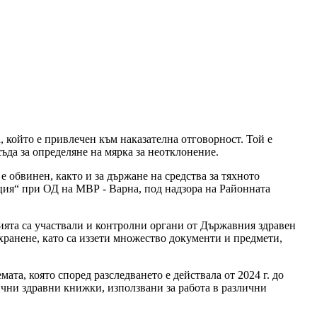
 който е привлечен към наказателна отговорност. Той е
съда за определяне на мярка за неотклонение.
обвинен, както и за държане на средства за тяхното
ция“ при ОД на МВР - Варна, под надзора на Районната
ията са участвали и контролни органи от Държавния здравен
хранене, като са иззети множество документи и предмети,
а, която според разследването е действала от 2024 г. до
ични здравни книжки, използвани за работа в различни