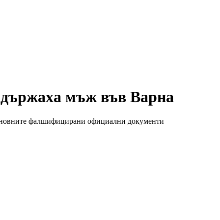
адържаха мъж във Варна
 основните фалшифицирани официални документи