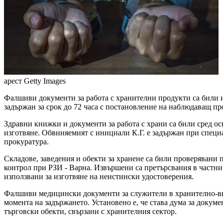
арест
Getty Images
Фалшиви документи за работа с хранителни продукти са били и
задържан за срок до 72 часа с постановление на наблюдаващ про
Здравни книжки и документи за работа с храни са били сред о
изготвяне. Обвиняемият с инициали К.Г. е задържан при спец
прокуратура.
Складове, заведения и обекти за хранене са били проверявани
контрол при РЗИ - Варна. Извършени са претърсвания в частни 
използвани за изготвяне на неистински удостоверения.
Фалшиви медицински документи за служители в хранително-вкусо
момента на задържането. Установено е, че става дума за докум
търговски обекти, свързани с хранителния сектор.