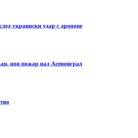
лед украински удар с дронове
ан, нов пожар над Асеновград
ство