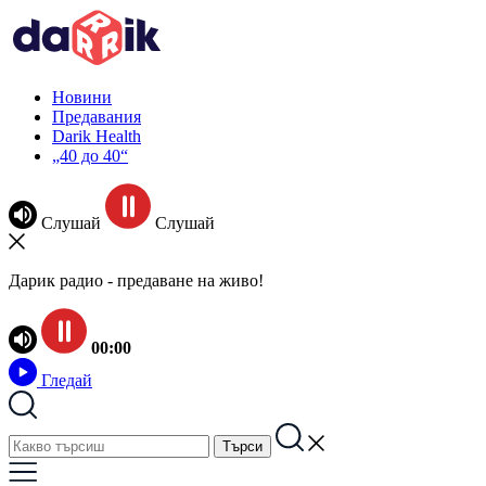
Новини
Предавания
Darik Health
„40 до 40“
Слушай
Слушай
Дарик радио - предаване на живо!
00:00
Гледай