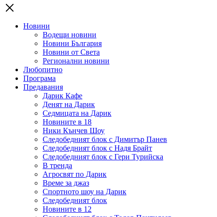
Новини
Водещи новини
Новини България
Новини от Света
Регионални новини
Любопитно
Програма
Предавания
Дарик Кафе
Денят на Дарик
Седмицата на Дарик
Новините в 18
Ники Кънчев Шоу
Следобедният блок с Димитър Панев
Следобедният блок с Надя Брайт
Следобедният блок с Гери Турийска
В тренда
Агросвят по Дарик
Време за джаз
Спортното шоу на Дарик
Следобедният блок
Новините в 12