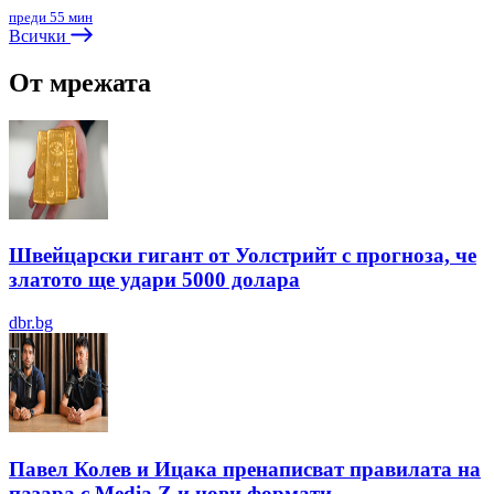
преди 55 мин
Всички
От мрежата
Швейцарски гигант от Уолстрийт с прогноза, че
златото ще удари 5000 долара
dbr.bg
Павел Колев и Ицака пренаписват правилата на
пазара с Media Z и нови формати