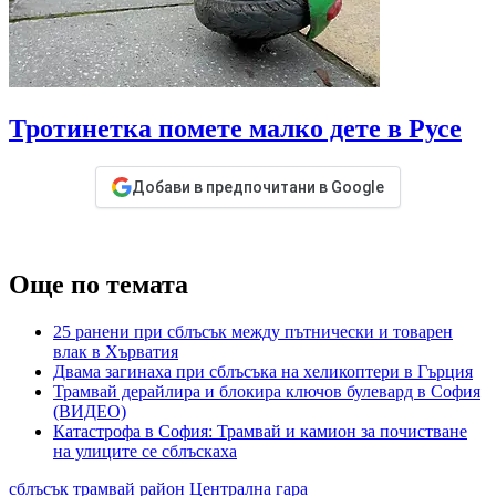
Тротинетка помете малко дете в Русе
Добави в предпочитани в Google
Още по темата
25 ранени при сблъсък между пътнически и товарен
влак в Хърватия
Двама загинаха при сблъсъка на хеликоптери в Гърция
Трамвай дерайлира и блокира ключов булевард в София
(ВИДЕО)
Катастрофа в София: Трамвай и камион за почистване
на улиците се сблъскаха
сблъсък
трамвай
район
Централна гара