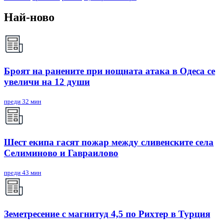
Най-ново
Броят на ранените при нощната атака в Одеса се
увеличи на 12 души
преди 32 мин
Шест екипа гасят пожар между сливенските села
Селиминово и Гавраилово
преди 43 мин
Земетресение с магнитуд 4,5 по Рихтер в Турция