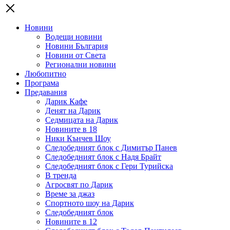
Новини
Водещи новини
Новини България
Новини от Света
Регионални новини
Любопитно
Програма
Предавания
Дарик Кафе
Денят на Дарик
Седмицата на Дарик
Новините в 18
Ники Кънчев Шоу
Следобедният блок с Димитър Панев
Следобедният блок с Надя Брайт
Следобедният блок с Гери Турийска
В тренда
Агросвят по Дарик
Време за джаз
Спортното шоу на Дарик
Следобедният блок
Новините в 12