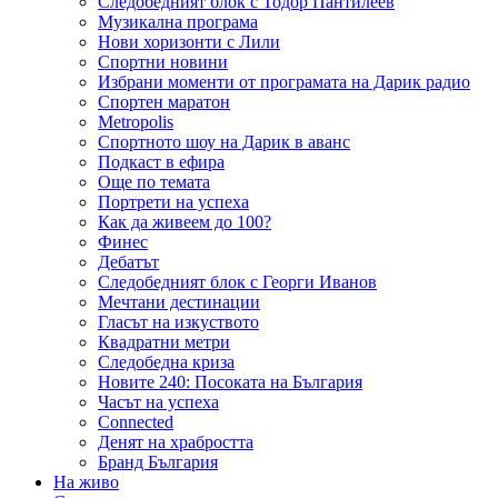
Следобедният блок с Тодор Пантилеев
Музикална програма
Нови хоризонти с Лили
Спортни новини
Избрани моменти от програмата на Дарик радио
Спортен маратон
Metropolis
Спортното шоу на Дарик в аванс
Подкаст в ефира
Още по темата
Портрети на успеха
Как да живеем до 100?
Финес
Дебатът
Следобедният блок с Георги Иванов
Мечтани дестинации
Гласът на изкуството
Квадратни метри
Следобедна криза
Новите 240: Посоката на България
Часът на успеха
Connected
Денят на храбростта
Бранд България
На живо