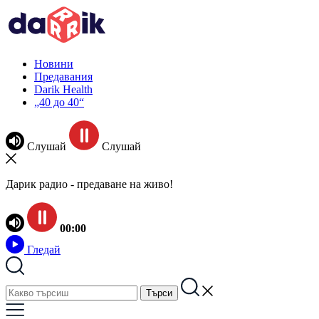
Новини
Предавания
Darik Health
„40 до 40“
Слушай
Слушай
Дарик радио - предаване на живо!
00:00
Гледай