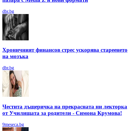
dbr.bg
Хроничният финансов стрес ускорява стареенето
на мозъка
dbr.bg
Честита дъщеричка на прекрасната ни лекторка
от Училищата за родители - Симона Крумова!
9meseca.bg