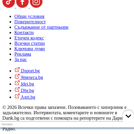
Общи условия
Поверителност
Съдържание от партньори
Контакти
Етичен кодекс
Всички статии
Ключови думи
Реклама
За нас
Dsport.bg
9meseca.bg
Idei.bg
Dbr.bg
Agri.bg
© 2026 Всички права запазени. Позоваването с хиперлинк е
задължително. Интервютата, коментарите и новините в
Darik.bg са подготвени с помощта на репортерите на Дарик
Радио и новинарските емисии на радиото. Снимки: Дарик
РЕКЛАМА
Радио.