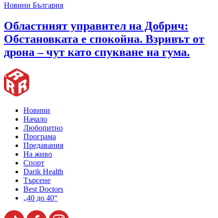
Новини България
Областният управител на Добрич:
Обстановката е спокойна. Взривът от
дрона – чут като спукване на гума.
Новини
Начало
Любопитно
Програма
Предавания
На живо
Спорт
Darik Health
Търсене
Best Doctors
„40 до 40“