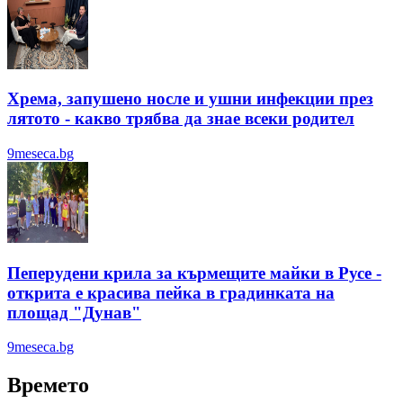
Хрема, запушено носле и ушни инфекции през
лятотo - какво трябва да знае всеки родител
9meseca.bg
Пеперудени крила за кърмещите майки в Русе -
открита е красива пейка в градинката на
площад "Дунав"
9meseca.bg
Времето