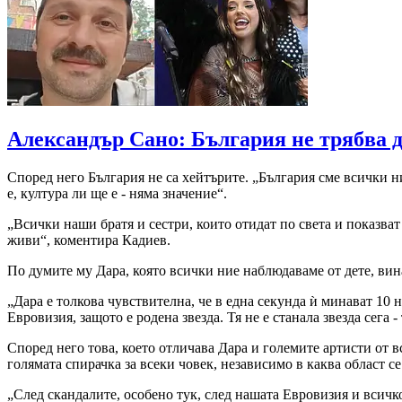
Александър Сано: България не трябва д
Според него България не са хейтърите. „България сме всички н
е, култура ли ще е - няма значение“.
„Всички наши братя и сестри, които отидат по света и показват 
живи“, коментира Кадиев.
По думите му Дара, която всички ние наблюдаваме от дете, вина
„Дара е толкова чувствителна, че в една секунда ѝ минават 10 н
Евровизия, защото е родена звезда. Тя не е станала звезда сега 
Според него това, което отличава Дара и големите артисти от вс
голямата спирачка за всеки човек, независимо в каква област с
„След скандалите, особено тук, след нашата Евровизия и всичко т