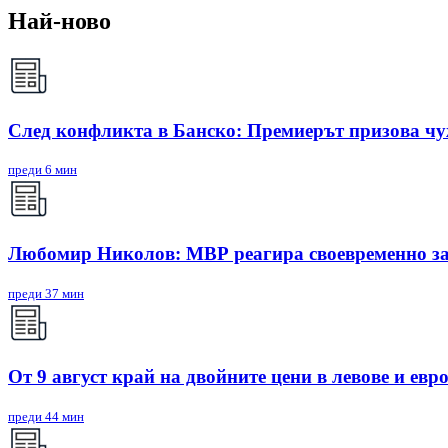
Най-ново
След конфликта в Банско: Премиерът призова чу
преди 6 мин
Любомир Николов: МВР реагира своевременно за
преди 37 мин
От 9 август край на двойните цени в левове и евро
преди 44 мин