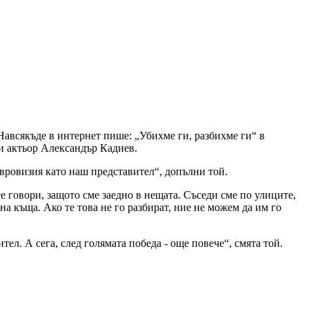
Навсякъде в интернет пише: „Убихме ги, разбихме ги“ в
 и актьор Александър Кадиев.
Евровизия като наш представител“, допълни той.
е говори, защото сме заедно в нещата. Съседи сме по улиците,
на къща. Ако те това не го разбират, ние не можем да им го
ел. А сега, след голямата победа - още повече“, смята той.