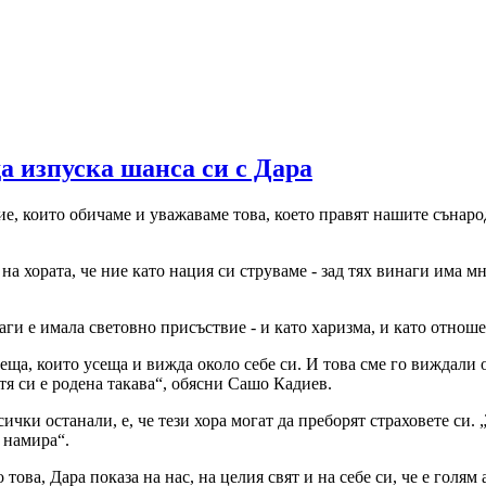
а изпуска шанса си с Дара
ие, които обичаме и уважаваме това, което правят нашите сънаро
на хората, че ние като нация си струваме - зад тях винаги има м
ги е имала световно присъствие - и като харизма, и като отношен
еща, които усеща и вижда около себе си. И това сме го виждали ощ
- тя си е родена такава“, обясни Сашо Кадиев.
ички останали, е, че тези хора могат да преборят страховете си. 
е намира“.
ова, Дара показа на нас, на целия свят и на себе си, че е голям 