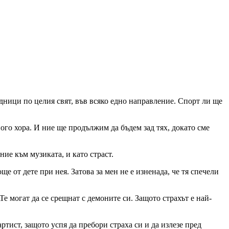
дници по целия свят, във всяко едно направление. Спорт ли ще
ного хора. И ние ще продължим да бъдем зад тях, докато сме
ие към музиката, и като страст.
е от дете при нея. Затова за мен не е изненада, че тя спечели
„Те могат да се срещнат с демоните си. Защото страхът е най-
артист, защото успя да пребори страха си и да излезе пред