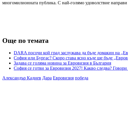
многомилионната публика. С най-голямо удоволствие направи тов
Още по темата
DARA посочи кой град заслужава да бъде домакин на „Ев
София или Бургас? Скоро става ясно къде ще бъде „Евров
Задава се голяма новина за Евровизия в България
София се готви за Евровизия 2027! Какво следва? Говор
Александър Кадиев
Дара
Евровизия
победа