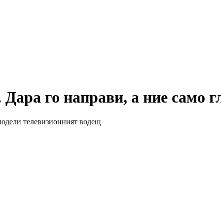
 Дара го направи, а ние само г
 сподели телевизионният водещ