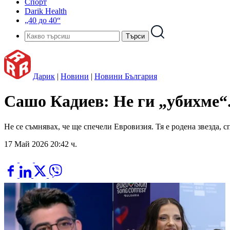
Спорт
Darik Health
„40 до 40“
Дарик
|
Новини
|
Новини България
Сашо Кадиев: Не ги „убихме“.
Не се съмнявах, че ще спечели Евровизия. Тя е родена звезда,
17 Май 2026 20:42 ч.