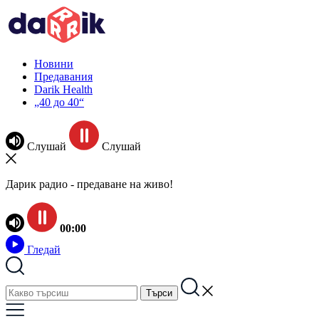
Новини
Предавания
Darik Health
„40 до 40“
Слушай
Слушай
Дарик радио - предаване на живо!
00:00
Гледай