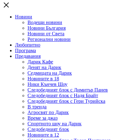
Новини
Водещи новини
Новини България
Новини от Света
Регионални новини
Любопитно
Програма
Предавания
Дарик Кафе
Денят на Дарик
Седмицата на Дарик
Новините в 18
Ники Кънчев Шоу
Следобедният блок с Димитър Панев
Следобедният блок с Надя Брайт
Следобедният блок с Гери Турийска
В тренда
Агросвят по Дарик
Време за джаз
Спортното шоу на Дарик
Следобедният блок
Новините в 12