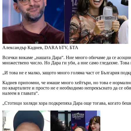
Александър Кадиев, DARA
bTV, БТА
Всички викаме „нашата Дара“. Ние много обичаме да се асоциир
множествено число. Но Дара ги уби, а ние само гледахме. Тов
„И това не е малко, защото много голяма част от България под
Кадиев припомни, че имаше много хейтъри, но това е нормално.
по кварталите и просто не е необходимо непрекъснато да се обиж
налеем в главата“.
„Стотици хиляди хора подкрепяха Дара още тогава, когато беше 