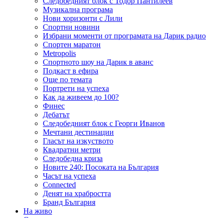
Следобедният блок с Тодор Пантилеев
Музикална програма
Нови хоризонти с Лили
Спортни новини
Избрани моменти от програмата на Дарик радио
Спортен маратон
Metropolis
Спортното шоу на Дарик в аванс
Подкаст в ефира
Още по темата
Портрети на успеха
Как да живеем до 100?
Финес
Дебатът
Следобедният блок с Георги Иванов
Мечтани дестинации
Гласът на изкуството
Квадратни метри
Следобедна криза
Новите 240: Посоката на България
Часът на успеха
Connected
Денят на храбростта
Бранд България
На живо