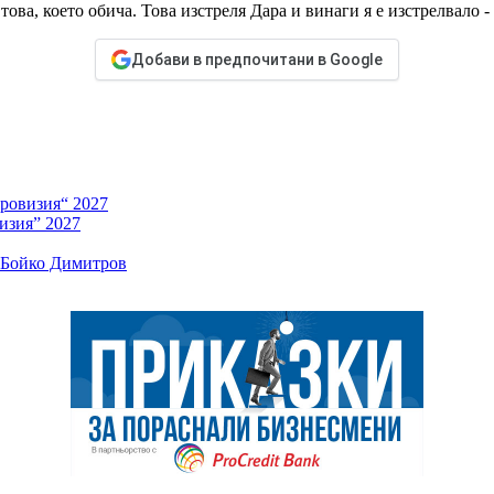
а, което обича. Това изстреля Дара и винаги я е изстрелвало - б
Добави в предпочитани в Google
ровизия“ 2027
изия” 2027
и Бойко Димитров