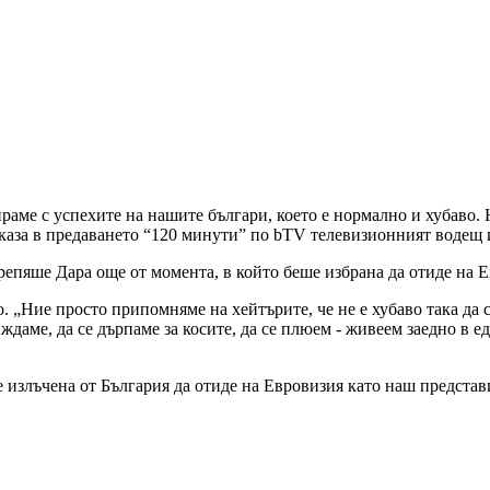
аме с успехите на нашите българи, което е нормално и хубаво. 
а каза в предаването “120 минути” по bTV телевизионният водещ
крепяше Дара още от момента, в който беше избрана да отиде на 
 „Ние просто припомняме на хейтърите, че не е хубаво така да с
даме, да се дърпаме за косите, да се плюем - живеем заедно в ед
излъчена от България да отиде на Евровизия като наш представит