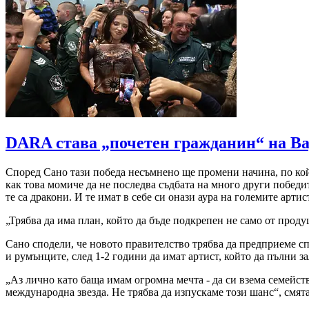
DARA става „почетен гражданин“ на В
Според Сано тази победа несъмнено ще промени начина, по койт
как това момиче да не последва съдбата на много други победи
те са дракони. И те имат в себе си онази аура на големите артис
„Трябва да има план, който да бъде подкрепен не само от продуц
Сано сподели, че новото правителство трябва да предприеме сп
и румънците, след 1-2 години да имат артист, който да пълни з
„Аз лично като баща имам огромна мечта - да си взема семейство
международна звезда. Не трябва да изпускаме този шанс“, смята