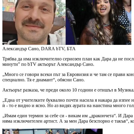
Александър Сано, DARA
bTV, БТА
Трябва да има изключително сериозен план как Дара да не посл
минути” по bTV актьорът Александър Сано.
„Много се говори всеки път за Евровизия и че там се прави кон
специално. Тя е диамант“, обясни Сано.
Актьорът разказа, че преди около 10 години е отишъл в Музика
„Една от учителките буквално почти насила я накара да изпее н
ѝ - то е видно и ясно. Но аз видях аурата на наистина много го
„Имам един термин за себе си - викам им „дракончета“. И Дара е
няма изключителен артист. А за мен Дара безспорно е такъв“, к