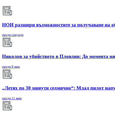
НОИ разшири възможностите за получаване на о
преди секунди
Николов за убийството в Пловдив: До момента ня
преди 9 мин
„Летях по 30 минути седмично“: Млад пилот напу
преди 11 мин