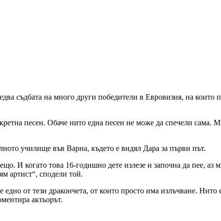
едва съдбата на много други победители в Евровизия, на които п
кретна песен. Обаче нито една песен не може да спечели сама. М
лното училище във Варна, където е видял Дара за първи път.
ещо. И когато това 16-годишно дете излезе и започна да пее, аз 
лям артист“, сподели той.
 едно от тези дракончета, от които просто има излъчване. Нито е
оментира актьорът.