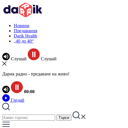
Новини
Предавания
Darik Health
„40 до 40“
Слушай
Слушай
Дарик радио - предаване на живо!
00:00
Гледай