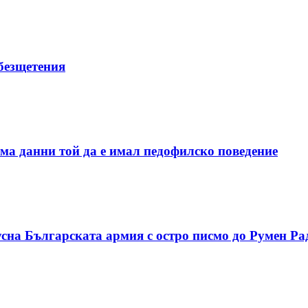
безщетения
ма данни той да е имал педофилско поведение
сна Българската армия с остро писмо до Румен Ра