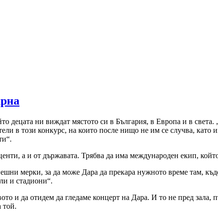
арна
о децата ни виждат мястото си в България, в Европа и в света.
тели в този конкурс, на които после нищо не им се случва, като
ти“.
енти, а и от държавата. Трябва да има международен екип, който 
ешни мерки, за да може Дара да прекара нужното време там, къде
али и стадиони“.
то и да отидем да гледаме концерт на Дара. И то не пред зала, пъ
 той.