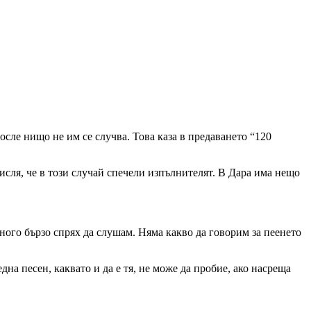
осле нищо не им се случва. Това каза в предаването “120
исля, че в този случай спечели изпълнителят. В Дара има нещо
много бързо спрях да слушам. Няма какво да говорим за пеенето
дна песен, каквато и да е тя, не може да пробие, ако насреща