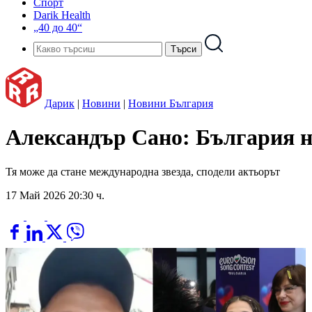
Спорт
Darik Health
„40 до 40“
Дарик
|
Новини
|
Новини България
Александър Сано: България не
Тя може да стане международна звезда, сподели актьорът
17 Май 2026 20:30 ч.