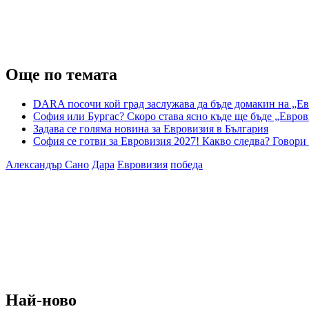
Още по темата
DARA посочи кой град заслужава да бъде домакин на „Ев
София или Бургас? Скоро става ясно къде ще бъде „Евров
Задава се голяма новина за Евровизия в България
София се готви за Евровизия 2027! Какво следва? Говор
Александър Сано
Дара
Евровизия
победа
Най-ново