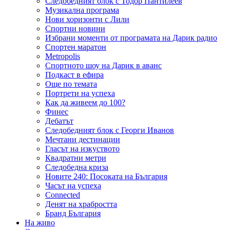
Следобедният блок с Тодор Пантилеев
Музикална програма
Нови хоризонти с Лили
Спортни новини
Избрани моменти от програмата на Дарик радио
Спортен маратон
Metropolis
Спортното шоу на Дарик в аванс
Подкаст в ефира
Още по темата
Портрети на успеха
Как да живеем до 100?
Финес
Дебатът
Следобедният блок с Георги Иванов
Мечтани дестинации
Гласът на изкуството
Квадратни метри
Следобедна криза
Новите 240: Посоката на България
Часът на успеха
Connected
Денят на храбростта
Бранд България
На живо