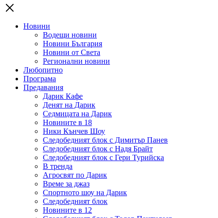
Новини
Водещи новини
Новини България
Новини от Света
Регионални новини
Любопитно
Програма
Предавания
Дарик Кафе
Денят на Дарик
Седмицата на Дарик
Новините в 18
Ники Кънчев Шоу
Следобедният блок с Димитър Панев
Следобедният блок с Надя Брайт
Следобедният блок с Гери Турийска
В тренда
Агросвят по Дарик
Време за джаз
Спортното шоу на Дарик
Следобедният блок
Новините в 12