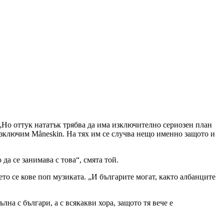
 „Но оттук нататък трябва да има изключително сериозен план
 изключим Måneskin. На тях им се случва нещо именно защото и
да се занимава с това“, смята той.
то се кове поп музиката. „И българите могат, както албанците
лна с българи, а с всякакви хора, защото тя вече е