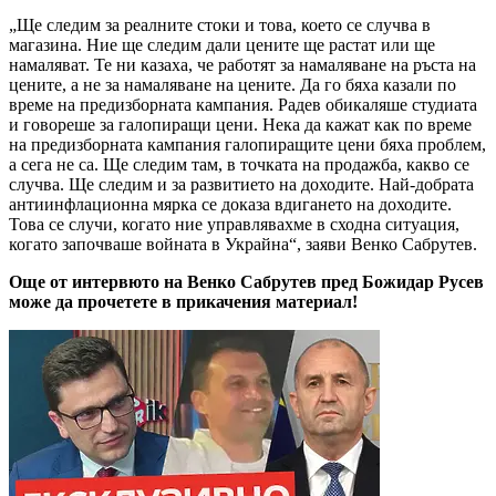
„Ще следим за реалните стоки и това, което се случва в
магазина. Ние ще следим дали цените ще растат или ще
намаляват. Те ни казаха, че работят за намаляване на ръста на
цените, а не за намаляване на цените. Да го бяха казали по
време на предизборната кампания. Радев обикаляше студиата
и говореше за галопиращи цени. Нека да кажат как по време
на предизборната кампания галопиращите цени бяха проблем,
а сега не са. Ще следим там, в точката на продажба, какво се
случва. Ще следим и за развитието на доходите. Най-добрата
антиинфлационна мярка се доказа вдигането на доходите.
Това се случи, когато ние управлявахме в сходна ситуация,
когато започваше войната в Украйна“, заяви Венко Сабрутев.
Още от интервюто на Венко Сабрутев пред Божидар Русев
може да прочетете в прикачения материал!