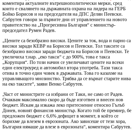
коментира актуалните вътрешнополитически мерки, сред
които е свалянето на държавната охрана на лидера на ГЕРБ
Бойко Борисов и на председателя на ДПС Делян Пеевски.
Сабрутев говори за първите дни от управлението на новото
правителство на „Прогресивна България“ с министър-
председател Румен Радев.
„Цените са безобразно високи. Цените за ток, вода и парно са
високи заради КЕВР на Борисов и Пеевски. Тол таксите са
безобразно високи заради бюджета на Борисов и Пеевски. Те
увеличиха т.нар. „еко такси“ с до 900%, това е такса
„Корупция“. По този начин се увеличават цените на всеки
един електроуред и автомобил втора употреба. Тази такса
отива в точно един човек в държавата. Това го казахме на
управляващото мнозинство. Трябва да се върнат старите нива
на еко таксите“, заяви Венко Сабрутев.
„Част от министрите са избрани от Таки, не само от Радев.
Очаквам максимално скоро да бъде изготвен и внесен нов
бюджет. Искам да изкажа леко притеснение относно Гълъб
Донев, новият финансов министър. Когато той бе премиер, бе
предложен бюджет с 6,6% дефицит в момент, в който се
борихме да влезем в еврозоната. Ако зависеше от тези хора,
България нямаше да влезе в еврозоната“, коментира Сабрутев.