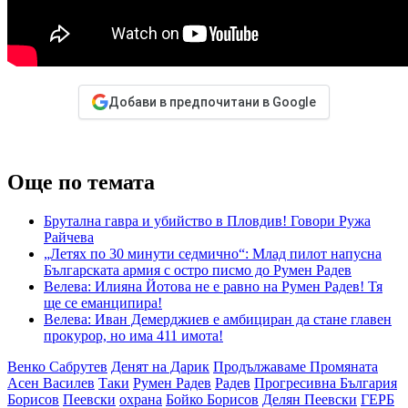
Добави в предпочитани в Google
Още по темата
Брутална гавра и убийство в Пловдив! Говори Ружа
Райчева
„Летях по 30 минути седмично“: Млад пилот напусна
Българската армия с остро писмо до Румен Радев
Велева: Илияна Йотова не е равно на Румен Радев! Тя
ще се еманципира!
Велева: Иван Демерджиев е амбициран да стане главен
прокурор, но има 411 имота!
Венко Сабрутев
Денят на Дарик
Продължаваме Промяната
Асен Василев
Таки
Румен Радев
Радев
Прогресивна България
Борисов
Пеевски
охрана
Бойко Борисов
Делян Пеевски
ГЕРБ