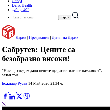
Спорт
Darik Health
„40 до 40“
Дарик
|
Предавания
|
Денят на Дарик
Сабрутев: Цените са
безобразно високи!
"Ние ще следим дали цените ще растат или ще намаляват",
заяви той
Божидар Русев
14 Май 2026 21:34 ч.