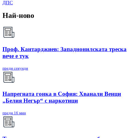
ДПС
Най-ново
Проф. Кантарджиев: Западнонилската треска
вече е тук
преди секунди
Напрегната гонка в София: Хванали Венци
„Белия Негър“ с наркотици
преди 16 мин