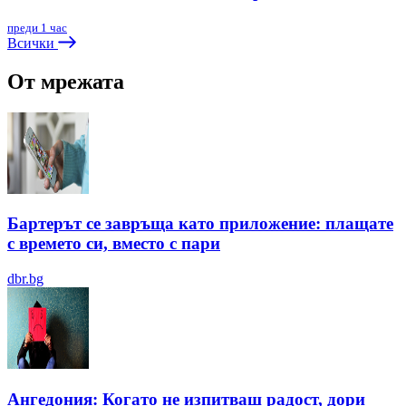
преди 1 час
Всички
От мрежата
Бартерът се завръща като приложение: плащате
с времето си, вместо с пари
dbr.bg
Ангедония: Когато не изпитваш радост, дори