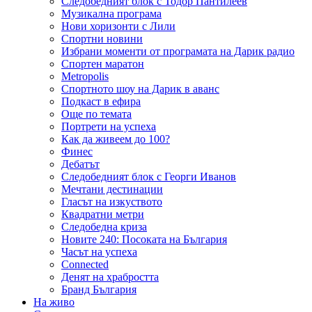
Следобедният блок с Тодор Пантилеев
Музикална програма
Нови хоризонти с Лили
Спортни новини
Избрани моменти от програмата на Дарик радио
Спортен маратон
Metropolis
Спортното шоу на Дарик в аванс
Подкаст в ефира
Още по темата
Портрети на успеха
Как да живеем до 100?
Финес
Дебатът
Следобедният блок с Георги Иванов
Мечтани дестинации
Гласът на изкуството
Квадратни метри
Следобедна криза
Новите 240: Посоката на България
Часът на успеха
Connected
Денят на храбростта
Бранд България
На живо