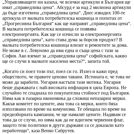
„Управляващите ни казаха, че всички артикули в България ще
имат „справедлива цена“. Абсурд е за над 2 милиона артикули
да бъде изготвена „справедлива цена“. Днес извадих 100-те
артикула от малката потребителска кошница и попитах от
„Прогресивна България“ как ще направят „справедлива цена“.
В малката потребителска кошница се появява
електроенергията. Как ще се изчисли за електроенергията
„справедлива цена“, като става дума за борсов продукт? В
малката потребителска кошница влизат и ремонтите за дома.
Не може в с. Левуново да има една и съща цена с тази за
София. Ако вземат за „справедлива цена“ софийската, какво
ще се случи в малките населени места?“, запита той.
„Когато си поел този път, поел си го. Излез и кажи пред
обществото, че правите ценови тавани. Истината е, че това не
може да заработи. Унгария настъпи тази мотика. Унгария
беше държавата с най-високата инфлация в цяла Европа. Не
случайно те спаднаха по покупателна стойност под България.
Няма как в пазарна икономика да сложиш непазарни мерки.
Какъв комитет по цените, ама това са мерки, които бяха
използвани по време на комунизма. Те обещаха по време на
предизборната кампания, че ще намалят цените. Надявам се
това да се случи, но няма как да не вдигнем червения флаг,
защото тези политики в други държави са се доказали като
неработещи“, каза Венко Сабрутев.