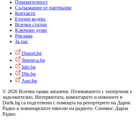
Поверителност
Съдържание от партньори
Контакти
Етичен кодекс
Всички статии
Ключови думи
Реклама
За нас
Dsport.bg
9meseca.bg
Idei.bg
Dbr.bg
Agri.bg
© 2026 Всички права запазени. Позоваването с хиперлинк е
задължително. Интервютата, коментарите и новините в
Darik.bg са подготвени с помощта на репортерите на Дарик
Радио и новинарските емисии на радиото. Снимки: Дарик
Радио.