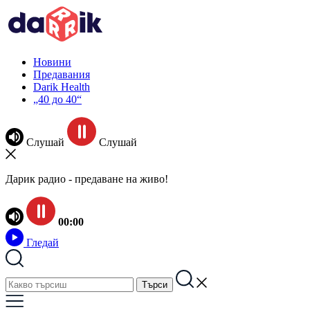
Новини
Предавания
Darik Health
„40 до 40“
Слушай
Слушай
Дарик радио - предаване на живо!
00:00
Гледай