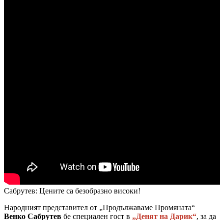
Сабрутев: Цените са безобразно високи!
Народният представител от „Продължаваме Промяната“
Венко Сабрутев
бе специален гост в
„Денят на Дарик“
, за да