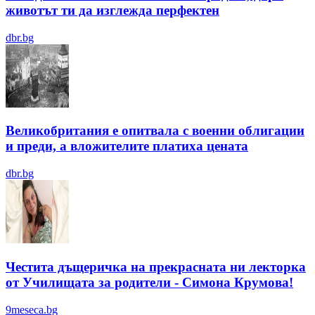
животът ти да изглежда перфектен
dbr.bg
Великобритания е опитвала с военни облигации
и преди, а вложителите платиха цената
dbr.bg
Честита дъщеричка на прекрасната ни лекторка
от Училищата за родители - Симона Крумова!
9meseca.bg