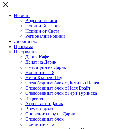
Новини
Водещи новини
Новини България
Новини от Света
Регионални новини
Любопитно
Програма
Предавания
Дарик Кафе
Денят на Дарик
Седмицата на Дарик
Новините в 18
Ники Кънчев Шоу
Следобедният блок с Димитър Панев
Следобедният блок с Надя Брайт
Следобедният блок с Гери Турийска
В тренда
Агросвят по Дарик
Време за джаз
Спортното шоу на Дарик
Следобедният блок
Новините в 12