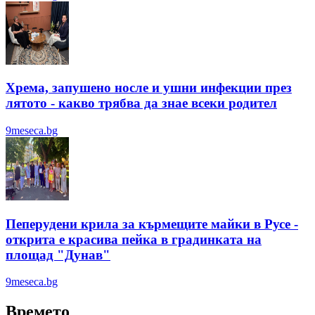
Хрема, запушено носле и ушни инфекции през
лятотo - какво трябва да знае всеки родител
9meseca.bg
Пеперудени крила за кърмещите майки в Русе -
открита е красива пейка в градинката на
площад "Дунав"
9meseca.bg
Времето