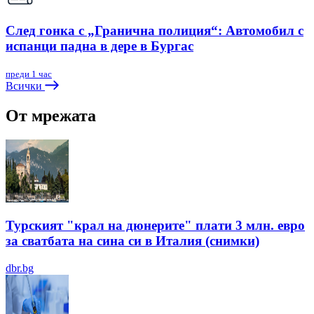
След гонка с „Гранична полиция“: Автомобил с
испанци падна в дере в Бургас
преди 1 час
Всички
От мрежата
Турският "крал на дюнерите" плати 3 млн. евро
за сватбата на сина си в Италия (снимки)
dbr.bg