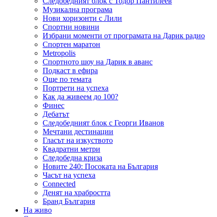
Следобедният блок с Тодор Пантилеев
Музикална програма
Нови хоризонти с Лили
Спортни новини
Избрани моменти от програмата на Дарик радио
Спортен маратон
Metropolis
Спортното шоу на Дарик в аванс
Подкаст в ефира
Още по темата
Портрети на успеха
Как да живеем до 100?
Финес
Дебатът
Следобедният блок с Георги Иванов
Мечтани дестинации
Гласът на изкуството
Квадратни метри
Следобедна криза
Новите 240: Посоката на България
Часът на успеха
Connected
Денят на храбростта
Бранд България
На живо