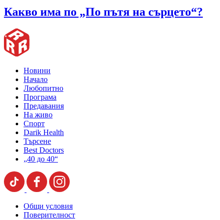
Какво има по „По пътя на сърцето“?
Новини
Начало
Любопитно
Програма
Предавания
На живо
Спорт
Darik Health
Търсене
Best Doctors
„40 до 40“
Общи условия
Поверителност