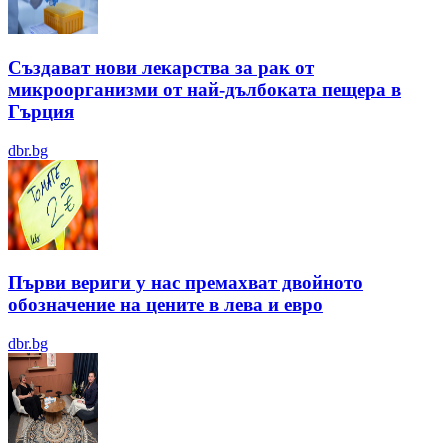
Създават нови лекарства за рак от
микроорганизми от най-дълбоката пещера в
Гърция
dbr.bg
Първи вериги у нас премахват двойното
обозначение на цените в лева и евро
dbr.bg