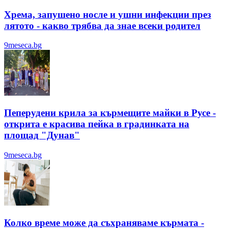
Хрема, запушено носле и ушни инфекции през
лятотo - какво трябва да знае всеки родител
9meseca.bg
Пеперудени крила за кърмещите майки в Русе -
открита е красива пейка в градинката на
площад "Дунав"
9meseca.bg
Колко време може да съхраняваме кърмата -