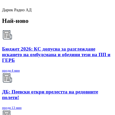
Дарик Радио АД
Най-ново
Бюджет 2026: КС допусна за разглеждане
искането на омбудсмана и обедини тези на ПП и
ГЕРБ
преди 4 мин
ДБ: Пеевски откри прелестта на редовните
полети!
преди 13 мин