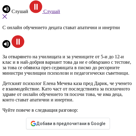
Слушай
Слушай
С онлайн обучението децата стават апатични и инертни
За отварянето на училищата и за учениците от 5-и до 12-и
клас и в най-добрия вариант това да не е обвързано с тестове,
за това се обявиха през седмицата в писмо до ресорните
министри училищни психолози и педагогически съветници.
Детският психолог Елена Мечева каза пред Дарик, че ученето
е взаимодействие. Като част от последствията за психичното
здраве от онлайн обучението тя посочи това, че има деца,
които стават апатични и инертни.
Чуйте повече в следващия разговор:
Добави в предпочитани в Google