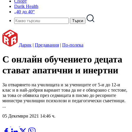
Спорт
Darik Health
„40 до 40“
Дарик
|
Предавания
|
По-полека
С онлайн обучението децата
стават апатични и инертни
За отварянето на училищата и за учениците от 5-и до 12-и
клас и в най-добрия вариант това да не е обвързано с тестове,
за това се обявиха през седмицата в писмо до ресорните
министри училищни психолози и педагогически съветници.
...
05 Декември 2021 14:46 ч.