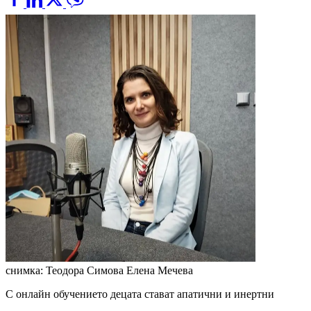
снимка: Теодора Симова
Елена Мечева
С онлайн обучението децата стават апатични и инертни