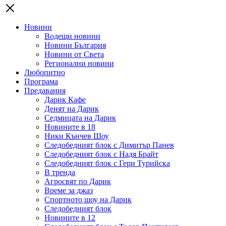
Новини
Водещи новини
Новини България
Новини от Света
Регионални новини
Любопитно
Програма
Предавания
Дарик Кафе
Денят на Дарик
Седмицата на Дарик
Новините в 18
Ники Кънчев Шоу
Следобедният блок с Димитър Панев
Следобедният блок с Надя Брайт
Следобедният блок с Гери Турийска
В тренда
Агросвят по Дарик
Време за джаз
Спортното шоу на Дарик
Следобедният блок
Новините в 12