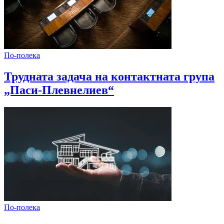
По-полека
Трудната задача на контактната група
„Паси-Плевнелиев“
По-полека