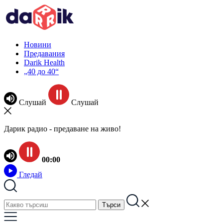
Новини
Предавания
Darik Health
„40 до 40“
Слушай
Слушай
Дарик радио - предаване на живо!
00:00
Гледай