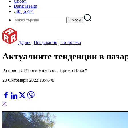
Спорт
Darik Health
„40 до 40“
Дарик
|
Предавания
|
По-полека
Актуалните тенденции в паза
Разговор с Георги Янков от „Примо Плюс“
23 Октомври 2022 13:46 ч.