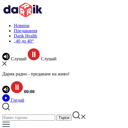
Новини
Предавания
Darik Health
„40 до 40“
Слушай
Слушай
Дарик радио - предаване на живо!
00:00
Гледай