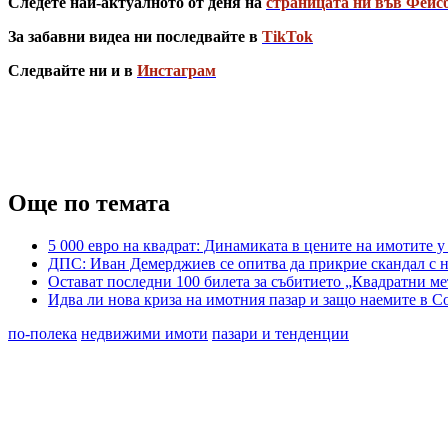
Следете най-актуалното от деня на
страницата ни във Фейс
За забавни видеа ни последвайте в
TikTok
Следвайте ни и в
Инстаграм
Още по темата
5 000 евро на квадрат: Динамиката в цените на имотите у
ДПС: Иван Демерджиев се опитва да прикрие скандал с
Остават последни 100 билета за събитието „Квадратни м
Идва ли нова криза на имотния пазар и защо наемите в С
по-полека
недвижими имоти
пазари и тенденции