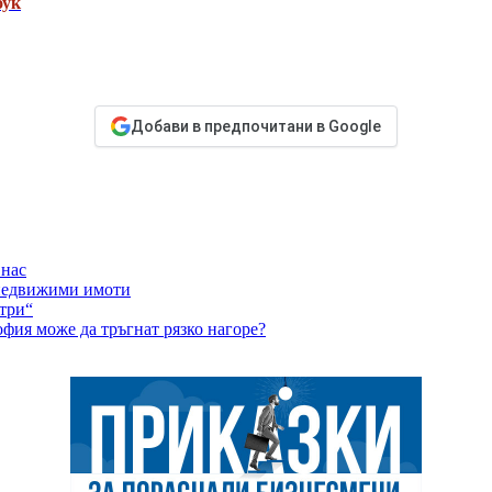
бук
Добави в предпочитани в Google
 нас
 недвижими имоти
етри“
офия може да тръгнат рязко нагоре?