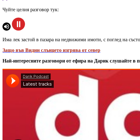
Чуйте целия разговор тук:
Има лек застой в пазара на недвижими имоти, с поглед на съст
Защо във Видин слънцето изгрява от север
Най-интересните разговори от ефира на Дарик слушайте в п