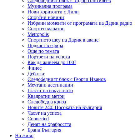
Следобедният блок с Тодор Пантилеев
Музикална програма
Нови хоризонти с Лили
Спортни новини
Избрани моменти от програмата на Дарик радио
Спортен маратон
Metropolis
Спортното шоу на Дарик в аванс
Подкаст в ефира
Още по темата
Портрети на успеха
Как да живеем до 100?
Финес
Дебатът
Следобедният блок с Георги Иванов
Мечтани дестинации
Гласът на изкуството
Квадратни метри
Следобедна криза
Новите 240: Посоката на България
Часът на успеха
Connected
Денят на храбростта
Бранд България
На живо