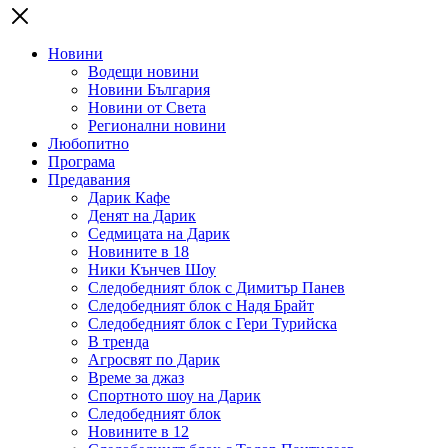
Новини
Водещи новини
Новини България
Новини от Света
Регионални новини
Любопитно
Програма
Предавания
Дарик Кафе
Денят на Дарик
Седмицата на Дарик
Новините в 18
Ники Кънчев Шоу
Следобедният блок с Димитър Панев
Следобедният блок с Надя Брайт
Следобедният блок с Гери Турийска
В тренда
Агросвят по Дарик
Време за джаз
Спортното шоу на Дарик
Следобедният блок
Новините в 12