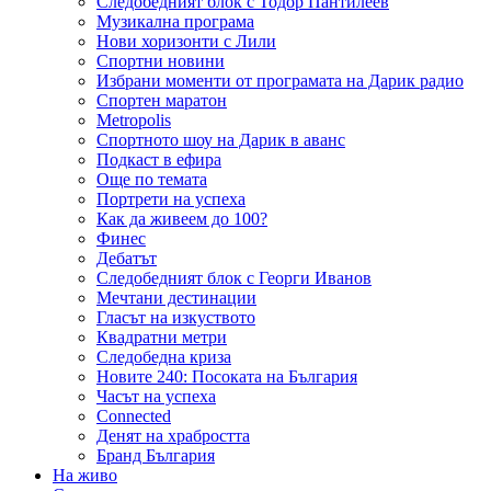
Следобедният блок с Тодор Пантилеев
Музикална програма
Нови хоризонти с Лили
Спортни новини
Избрани моменти от програмата на Дарик радио
Спортен маратон
Metropolis
Спортното шоу на Дарик в аванс
Подкаст в ефира
Още по темата
Портрети на успеха
Как да живеем до 100?
Финес
Дебатът
Следобедният блок с Георги Иванов
Мечтани дестинации
Гласът на изкуството
Квадратни метри
Следобедна криза
Новите 240: Посоката на България
Часът на успеха
Connected
Денят на храбростта
Бранд България
На живо