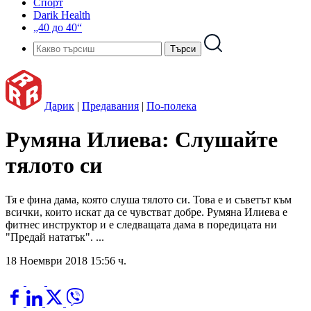
Спорт
Darik Health
„40 до 40“
Дарик
|
Предавания
|
По-полека
Румяна Илиева: Слушайте
тялото си
Тя е фина дама, която слуша тялото си. Това е и съветът към
всички, които искат да се чувстват добре. Румяна Илиева е
фитнес инструктор и е следващата дама в поредицата ни
"Предай нататък". ...
18 Ноември 2018 15:56 ч.