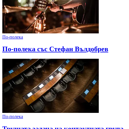
По-полека
По-полека със Стефан Вълдобрев
По-полека
Трудната задача на контактната група