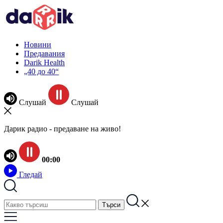
Новини
Предавания
Darik Health
„40 до 40“
Слушай
Слушай
Дарик радио - предаване на живо!
00:00
Гледай