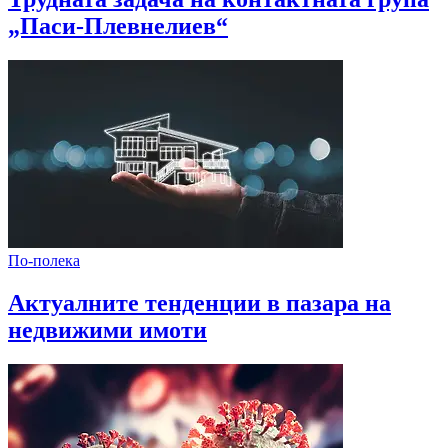
„Паси-Плевнелиев“
По-полека
Актуалните тенденции в пазара на
недвижими имоти