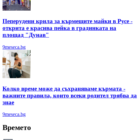
Пеперудени крила за кърмещите майки в Русе -
открита е красива пейка в градинката на
площад "Дунав"
9meseca.bg
Колко време може да съхраняваме кърмата -
важните правила, които всеки родител трябва да
знае
9meseca.bg
Времето