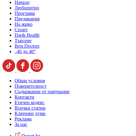
Начало
Любопитно
Програма
Предавания
На живо
Спорт
Darik Health
Търсене
Best Doctors
„40 до 40“
Общи условия
Поверителност
Съдържание от партньори
Контакти
Етичен кодекс
Всички статии
Ключови думи
Реклама
За нас
Dsport.bg