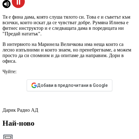
Тя е фина дама, която слуша тялото си. Това е и съветът към
всички, които искат да се чувстват добре. Румяна Илиева е
фитнес инструктор и е следващата дама в поредицата ни
"Предай нататък".
В интервюто на Маринела Величкова има неща които са
лесно изпълними и които знаем, но пренебрегваме, а можем
просто да си спомним и да опитаме да направим. Дори в
офиса.
Чуйте:
Добави в предпочитани в Google
Дарик Радио АД
Най-ново