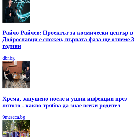
Райчо Райчев: Проектът за космически център в
Доброславци е сложен, първата фаза ще отнеме 3
години
dbr.bg
Хрема, запушено носле и ушни инфекции през
лятотo - какво трябва да знае всеки родител
9meseca.bg