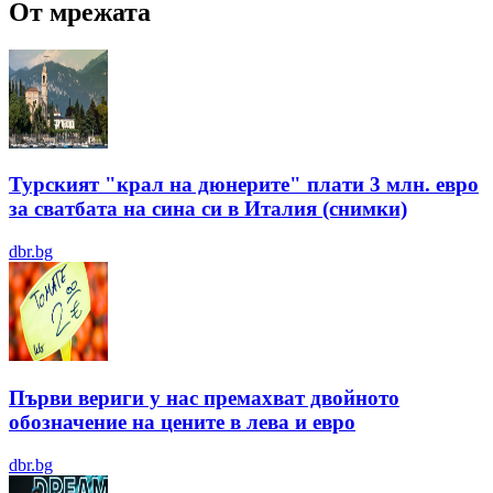
От мрежата
Турският "крал на дюнерите" плати 3 млн. евро
за сватбата на сина си в Италия (снимки)
dbr.bg
Първи вериги у нас премахват двойното
обозначение на цените в лева и евро
dbr.bg