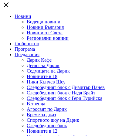
Новини
Водещи новини
Новини България
Новини от Света
Регионални новини
Любопитно
Програма
Предавания
Дарик Кафе
Денят на Дарик
Седмицата на Дарик
Новините в 18
Ники Кънчев Шоу
Следобедният блок с Димитър Панев
Следобедният блок с Надя Брайт
Следобедният блок с Гери Турийска
В тренда
Агросвят по Дарик
Време за джаз
Спортното шоу на Дарик
Следобедният блок
Новините в 12