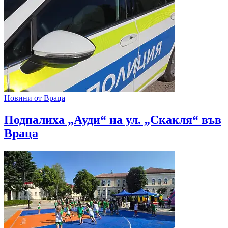
Новини от Враца
Подпалиха „Ауди“ на ул. „Скакля“ във
Враца