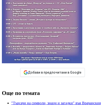
Добави в предпочитани в Google
Още по темата
"Търсачи на символи, знаци и загадки" във Врачанския