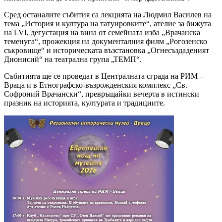
Сред останалите събития са лекцията на Людмил Василев на
тема „История и култура на татуировките“, ателие за бижута
на LVI, дегустация на вина от семейната изба „Врачанска
теменуга“, прожекция на документалния филм „Рогозенско
съкровище“ и историческата възстановка „Огнесъздаденият
Дионисий“ на театрална група „ТЕМП“.
Събитията ще се проведат в Централната сграда на РИМ –
Враца и в Етнографско-възрожденския комплекс „Св.
Софроний Врачански“, превръщайки вечерта в истински
празник на историята, културата и традициите.