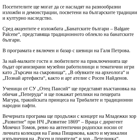
Посетителите ще могат да се насладят на разнообразни
изложби и демонстрации, посветени на българските традиции
и културно наследство.
Сред акцентите е изложбата „Банатските българи – Balgare
Palcene“, представяща традиционното облекло на банатските
българи.
В програмата е включен и базар с шевици на Галя Петрова.
За най-малките гости и любителите на приключенията ще
бъдат организирани музейни работилници и тематични игри
като „Търсачи на съкровища“, „В обувките на археолога“ и
„Познай артефакта“, както и арт ателие с Росен Найденов.
Ученици от СУ „Отец Паисий“ ще представят възстановка на
обичая „Пеперуда“ и ще покажат реплики на пещерата
Магура, тракийската принцеса на Трибалите и традиционни
народни пафти.
Вечерната програма ще продължи с концерт на Младежки хор
„Развитие“ при НЧ „Развитие 1869“ – Враца с диригент
Момчил Томов, ревю на автентични родопски носии от
личната колекция на Ганка Пищикова, както и музикални
изпълнения на „Росен и приятели“ и хор „Детелинка“.