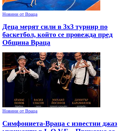
Новини от Враца
Деца мерят сили в 3х3 турнир по
баскетбол, който се провежда пред
Община Враца
Новини от Враца
Симфониета-Враца с известни джаз