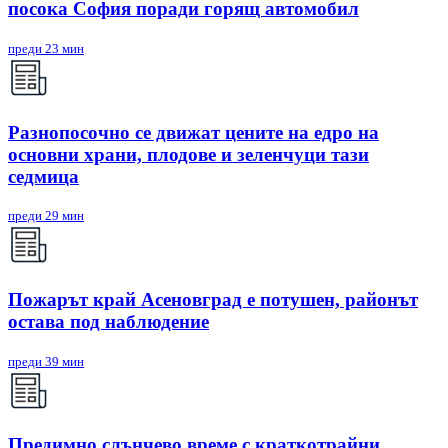
посока София поради горящ автомобил
преди 23 мин
Разнопосочно се движат цените на едро на
основни храни, плодове и зеленчуци тази
седмица
преди 29 мин
Пожарът край Асеновград е потушен, районът
остава под наблюдение
преди 39 мин
Предимно слънчево време с краткотрайни