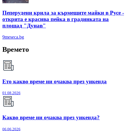
Пеперудени крила за кърмещите майки в Русе -
открита е красива пейка в градинката на
площад "Дунав"
9meseca.bg
Времето
Ето какво време ни очаква през уикенда
01.08.2026
Какво време ни очаква през уикенда?
06.06.2026