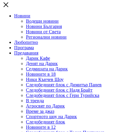
Новини
Водещи новини
Новини България
Новини от Света
Регионални новини
Любопитно
Програма
Предавания
Дарик Кафе
Денят на Дарик
Седмицата на Дарик
Новините в 18
Ники Кънчев Шоу
Следобедният блок с Димитър Панев
Следобедният блок с Надя Брайт
Следобедният блок с Гери Турийска
В тренда
Агросвят по Дарик
Време за джаз
Спортното шоу на Дарик
Следобедният блок
Новините в 12