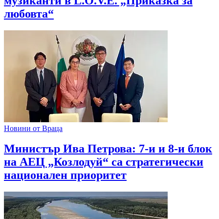
музиканти в L.O.V.E. „Приказка за
любовта“
Новини от Враца
Министър Ива Петрова: 7-и и 8-и блок
на АЕЦ „Козлодуй“ са стратегически
национален приоритет