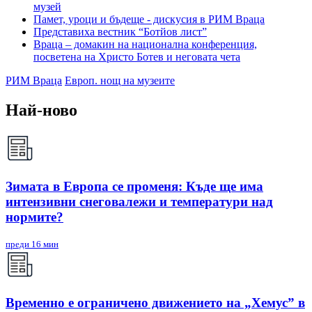
музей
Памет, уроци и бъдеще - дискусия в РИМ Враца
Представиха вестник “Ботйов лист”
Враца – домакин на национална конференция,
посветена на Христо Ботев и неговата чета
РИМ Враца
Европ. нощ на музеите
Най-ново
Зимата в Европа се променя: Къде ще има
интензивни снеговалежи и температури над
нормите?
преди 16 мин
Временно е ограничено движението на „Хемус” в