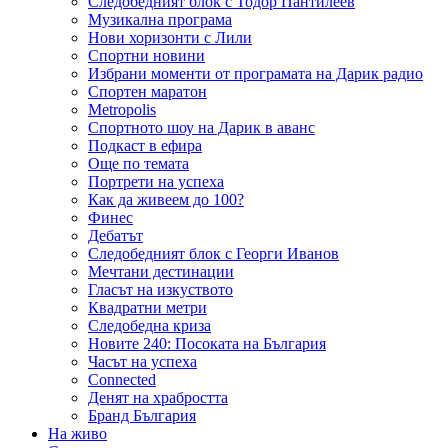
Следобедният блок с Тодор Пантилеев
Музикална програма
Нови хоризонти с Лили
Спортни новини
Избрани моменти от програмата на Дарик радио
Спортен маратон
Metropolis
Спортното шоу на Дарик в аванс
Подкаст в ефира
Още по темата
Портрети на успеха
Как да живеем до 100?
Финес
Дебатът
Следобедният блок с Георги Иванов
Мечтани дестинации
Гласът на изкуството
Квадратни метри
Следобедна криза
Новите 240: Посоката на България
Часът на успеха
Connected
Денят на храбростта
Бранд България
На живо