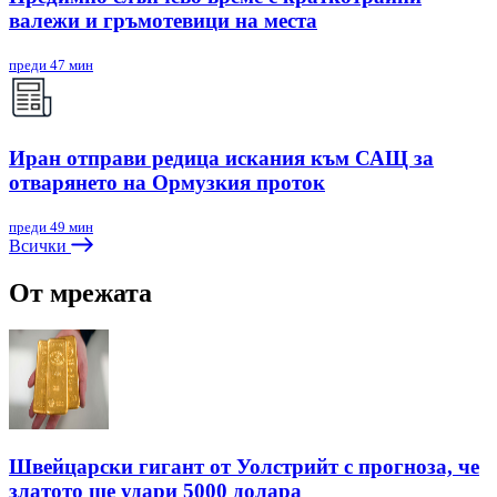
валежи и гръмотевици на места
преди 47 мин
Иран отправи редица искания към САЩ за
отварянето на Ормузкия проток
преди 49 мин
Всички
От мрежата
Швейцарски гигант от Уолстрийт с прогноза, че
златото ще удари 5000 долара