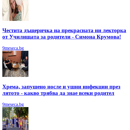
Честита дъщеричка на прекрасната ни лекторка
от Училищата за родители - Симона Крумова!
9meseca.bg
Хрема, запушено носле и ушни инфекции през
лятотo - какво трябва да знае всеки родител
9meseca.bg