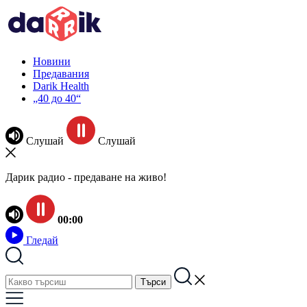
Новини
Предавания
Darik Health
„40 до 40“
Слушай
Слушай
Дарик радио - предаване на живо!
00:00
Гледай