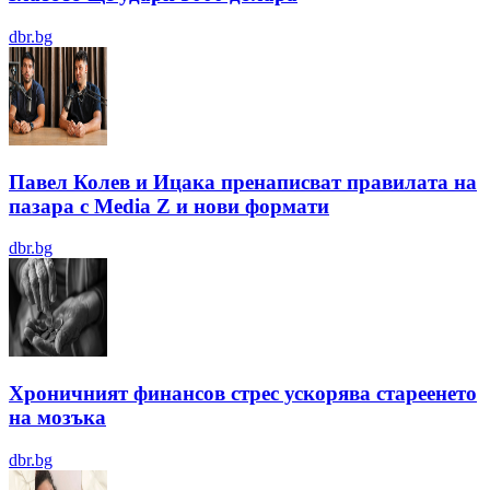
dbr.bg
Павел Колев и Ицака пренаписват правилата на
пазара с Media Z и нови формати
dbr.bg
Хроничният финансов стрес ускорява стареенето
на мозъка
dbr.bg