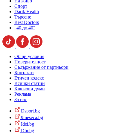
На живо
Спорт
Darik Health
Търсене
Best Doctors
„40 до 40“
Общи условия
Поверителност
Съдържание от партньори
Контакти
Етичен кодекс
Всички статии
Ключови думи
Реклама
За нас
Dsport.bg
9meseca.bg
Idei.bg
Dbr.bg