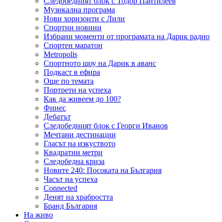
Следобедният блок с Тодор Пантилеев
Музикална програма
Нови хоризонти с Лили
Спортни новини
Избрани моменти от програмата на Дарик радио
Спортен маратон
Metropolis
Спортното шоу на Дарик в аванс
Подкаст в ефира
Още по темата
Портрети на успеха
Как да живеем до 100?
Финес
Дебатът
Следобедният блок с Георги Иванов
Мечтани дестинации
Гласът на изкуството
Квадратни метри
Следобедна криза
Новите 240: Посоката на България
Часът на успеха
Connected
Денят на храбростта
Бранд България
На живо