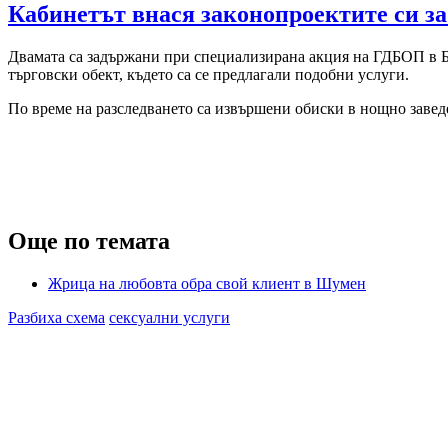
Кабинетът внася законопроектите си за
Двамата са задържани при специализирана акция на ГДБОП в Бур
търговски обект, където са се предлагали подобни услуги.
По време на разследването са извършени обиски в нощно заведе
Още по темата
Жрица на любовта обра свой клиент в Шумен
Разбиха схема
сексуални услуги