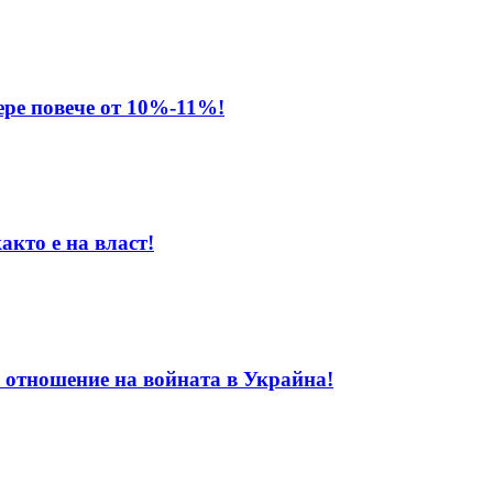
ере повече от 10%-11%!
акто е на власт!
 отношение на войната в Украйна!