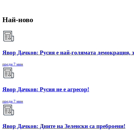
Най-ново
Явор Дачков: Русия е най-голямата демокрация, 
преди 7 мин
Явор Дачков: Русия не е агресор!
преди 7 мин
Явор Дачков: Дните на Зеленски са преброени!