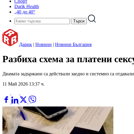
Спорт
Darik Health
„40 до 40“
Дарик
|
Новини
|
Новини България
Разбиха схема за платени сексу
Двамата задържани са действали заедно и системно са отдавал
11 Май 2026 13:37 ч.