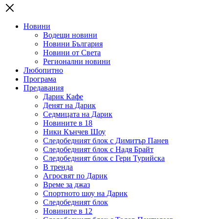
Новини
Водещи новини
Новини България
Новини от Света
Регионални новини
Любопитно
Програма
Предавания
Дарик Кафе
Денят на Дарик
Седмицата на Дарик
Новините в 18
Ники Кънчев Шоу
Следобедният блок с Димитър Панев
Следобедният блок с Надя Брайт
Следобедният блок с Гери Турийска
В тренда
Агросвят по Дарик
Време за джаз
Спортното шоу на Дарик
Следобедният блок
Новините в 12