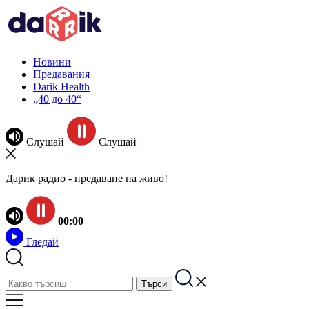
Новини
Предавания
Darik Health
„40 до 40“
Слушай
Слушай
Дарик радио - предаване на живо!
00:00
Гледай