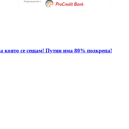
за която се сещам! Путин има 80% подкрепа!