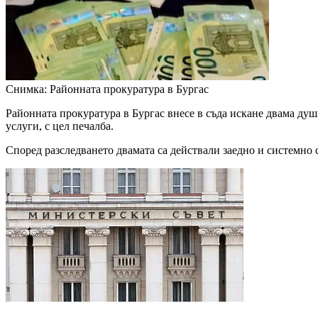
Снимка: Районната прокуратура в Бургас
Районната прокуратура в Бургас внесе в съда искане двама души
услуги, с цел печалба.
Според разследването двамата са действали заедно и системно с