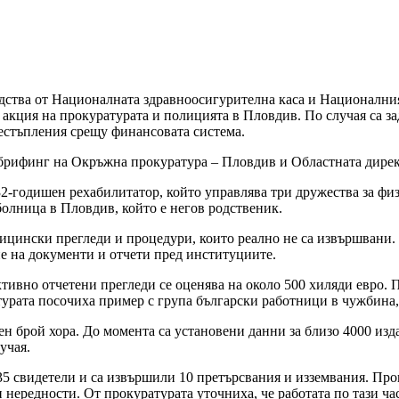
редства от Националната здравноосигурителна каса и Националн
 акция на прокуратурата и полицията в Пловдив. По случая са 
рестъпления срещу финансовата система.
 брифинг на Окръжна прокуратура – Пловдив и Областната дире
32-годишен рехабилитатор, който управлява три дружества за фи
болница в Пловдив, който е негов родственик.
едицински прегледи и процедури, които реално не са извършвани
е на документи и отчети пред институциите.
ивно отчетени прегледи се оценява на около 500 хиляди евро. П
урата посочиха пример с група български работници в чужбина, 
лен брой хора. До момента са установени данни за близо 4000 из
учая.
 свидетели и са извършили 10 претърсвания и изземвания. Прове
нередности. От прокуратурата уточниха, че работата по тази част