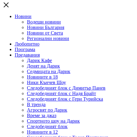
Новини
Водещи новини
Новини България
Новини от Света
Регионални новини
Любопитно
Програма
Предавания
Дарик Кафе
Денят на Дарик
Седмицата на Дарик
Новините в 18
Ники Кънчев Шоу
Следобедният блок с Димитър Панев
Следобедният блок с Надя Брайт
Следобедният блок с Гери Турийска
В тренда
Агросвят по Дарик
Време за джаз
Спортното шоу на Дарик
Следобедният блок
Новините в 12