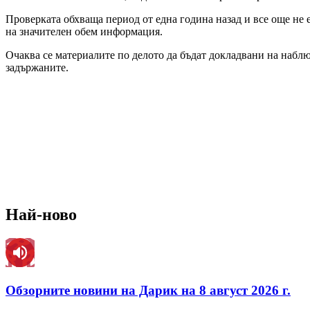
Проверката обхваща период от една година назад и все още не 
на значителен обем информация.
Очаква се материалите по делото да бъдат докладвани на наблю
задържаните.
Най-ново
Обзорните новини на Дарик на 8 август 2026 г.