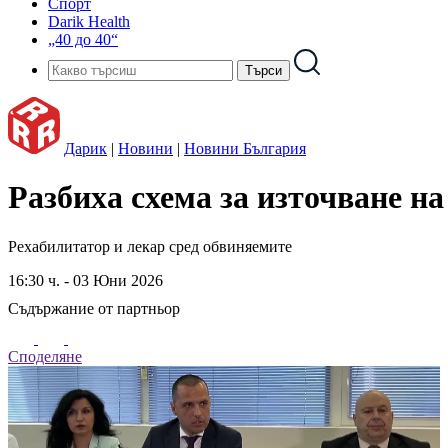
Спорт
Darik Health
„40 до 40“
Дарик
|
Новини
|
Новини България
Разбиха схема за източване н
Рехабилитатор и лекар сред обвиняемите
16:30 ч. - 03 Юни 2026
Съдържание от партньор
Споделяне