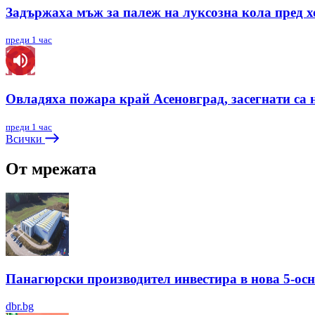
Задържаха мъж за палеж на луксозна кола пред х
преди 1 час
Овладяха пожара край Асеновград, засегнати са 
преди 1 час
Всички
От мрежата
Панагюрски производител инвестира в нова 5-ос
dbr.bg