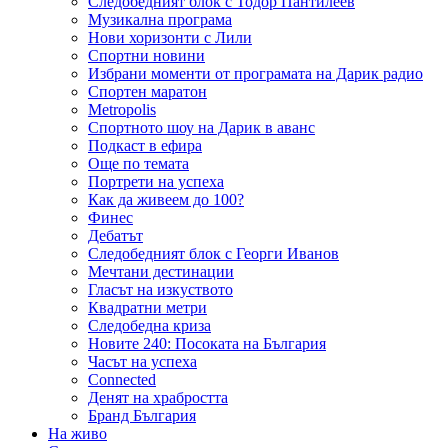
Следобедният блок с Тодор Пантилеев
Музикална програма
Нови хоризонти с Лили
Спортни новини
Избрани моменти от програмата на Дарик радио
Спортен маратон
Metropolis
Спортното шоу на Дарик в аванс
Подкаст в ефира
Още по темата
Портрети на успеха
Как да живеем до 100?
Финес
Дебатът
Следобедният блок с Георги Иванов
Мечтани дестинации
Гласът на изкуството
Квадратни метри
Следобедна криза
Новите 240: Посоката на България
Часът на успеха
Connected
Денят на храбростта
Бранд България
На живо