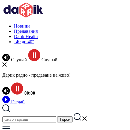
Новини
Предавания
Darik Health
„40 до 40“
Слушай
Слушай
Дарик радио - предаване на живо!
00:00
Гледай