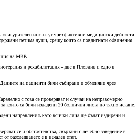
ия осигурителен институт чрез фиктивни медицински дейности
задържани петима души, срещу които са повдигнати обвинения
кция на МВР.
зиотерапия и рехабилитация – две в Пловдив и едно в
. Данните на пациенти били събирани и обменяни чрез
аралелно с това се проверяват и случаи на неправомерно
за които са били издадени 20 болнични листа по тяхно искане.
дадени направления, като всички лица ще бъдат издирени и
ряват се и обстоятелства, свързани с лечебно заведение в
 от разследването е в начален етап.