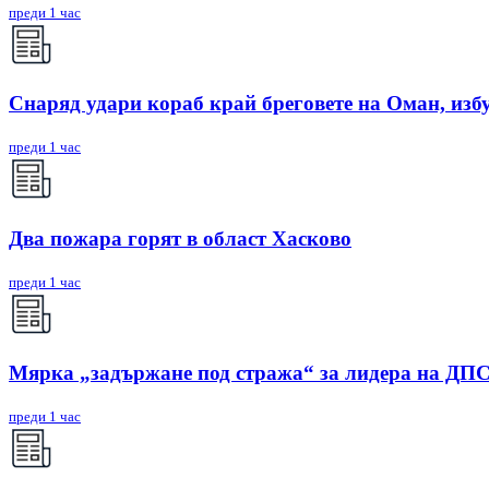
преди 1 час
Снаряд удари кораб край бреговете на Оман, изб
преди 1 час
Два пожара горят в област Хасково
преди 1 час
Мярка „задържане под стража“ за лидера на ДП
преди 1 час