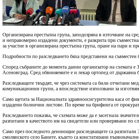
Организирана престъпна група, заподозряна в източване на с
и неправомерно издадени документи, е разкрита при съвместна
за участие в организирана престъпна група, пране на пари и п
Подробности по разследването бяха представени на съвместен
Според събраните до момента данни организатор на схемата е 
Асеновград. Сред обвиняемите е и лекар ортопед от държавна 
Разследващите твърдят, че чрез системата са били отчитани м
комуникационни групи, а впоследствие използвани за изготвян
Само щетата за Националната здравноосигурителна каса от фикт
издадени болнични листове. По време на брифинга от прокурат
Разследването показва, че схемата може да е засегнала значите
разпитани в качеството им на свидетели или проверявани по сл
Само през последното денонощие разследващите са разпитали 35
смолянското село Баните, където са констатирани първоначални 