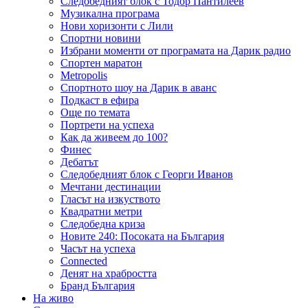
Следобедният блок с Тодор Пантилеев
Музикална програма
Нови хоризонти с Лили
Спортни новини
Избрани моменти от програмата на Дарик радио
Спортен маратон
Metropolis
Спортното шоу на Дарик в аванс
Подкаст в ефира
Още по темата
Портрети на успеха
Как да живеем до 100?
Финес
Дебатът
Следобедният блок с Георги Иванов
Мечтани дестинации
Гласът на изкуството
Квадратни метри
Следобедна криза
Новите 240: Посоката на България
Часът на успеха
Connected
Денят на храбростта
Бранд България
На живо