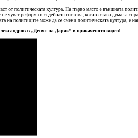
аст от политическата култура. На първо място е външната полити
е не чуват реформа в съдебната система, когато става дума за спр
ата на политиците може да се смени политическата култура, е н
ександров в „Денят на Дарик“ в прикаченото видео!