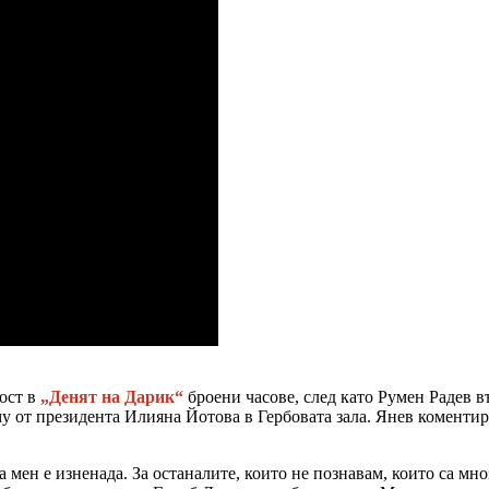
ост в
„Денят на Дарик“
броени часове, след като Румен Радев в
 от президента Илияна Йотова в Гербовата зала. Янев коментира 
ен е изненада. За останалите, които не познавам, които са мно