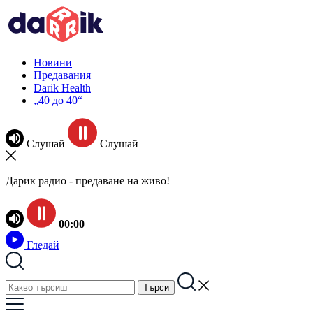
Новини
Предавания
Darik Health
„40 до 40“
Слушай
Слушай
Дарик радио - предаване на живо!
00:00
Гледай