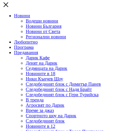
Новини
Водещи новини
Новини България
Новини от Света
Регионални новини
Любопитно
Програма
Предавания
Дарик Кафе
Денят на Дарик
Седмицата на Дарик
Новините в 18
Ники Кънчев Шоу
Следобедният блок с Димитър Панев
Следобедният блок с Надя Брайт
Следобедният блок с Гери Турийска
В тренда
Агросвят по Дарик
Време за джаз
Спортното шоу на Дарик
Следобедният блок
Новините в 12