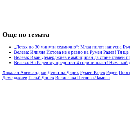
Още по темата
„Летях по 30 минути седмично“: Млад пилот напусна Бъл
Велева: Илияна Йотова не е равно на Румен Радев! Тя ще
Велева: Иван Демерджиев е амбициран да стане главен пр
Велева: На Радев му предстоят 4 години власт! Няма кой 
Харалан Александров
Денят на Дарик
Румен Радев
Радев
Прог
Демерджиев
Гълъб Донев
Велислава Петрова-Чамова