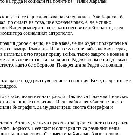
о на труда и социалната политика“, заяви Харалан
криза, то се свръхдоверява на силен лидер. Ако Борисов бе
, по силата на това, че е военен човек, е, че е силно
тво. Вицепремиерите ще са като неговите лейтенанти, след
 коментира социалният антрополог.
правяш добре с нещо, не означава, че ще бъдеш подкрепен на
ято се намира България. Извън съмнение най-големият страх,
ев изглежда като гарант срещу война, тъкмо защото е военен и
же да въвлече страната във война. Радев е спокоен и сдържан –
ството, както бе с Борисов. Подкрепата за Радев се повиши,
оже да се поддържа суверенистка позиция. Вече, след като сме
сандров.
то са забелязали нейната работа. Такива са Надежда Нейнски,
зани с външната политика. Излъчвайки непубличен човек с
 силна биография, да му делегираш своята биография и
телно. Аз знам, че няма практика за премахването на охраната
делът „Борисов-Пеевски“ и олигархията са различни неща.
лността не съществува“, коментира Харалан Александров.