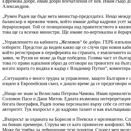
Ефремова добре, имам добри впечатления от нея. Имам също до
Александров.
„Румен Радев ще бъде мета министър-председател. Нещо между п
балансьор и мрежови човек, който имаше добър кадрови усет за с
йерархизиран. Той се позиционира над правителството в квази
това ще са всички министри. Ще имаме по-вертикална и йерарх
„Управлението на кабинета „Желязков“ бе добро. ГЕРБ изпълни 
изборите. Предстои да видим какво ще се случи при новия каби
който регистрирам в периферията на страната, е въвличането на
заяви, че Русия не може да бъде победена. Голяма част от бълг
това го прави идеалния образ да отговори на тревогите на бълг
когато хората го видяха в кадър с Владимир Путин“, коментир
„Ситуацията е много трудна за управление, защото България е 
изцяло в Европейския съюз, е дошло време да се предоговори о
„Нищо не знам за Велислава Петрова-Чамова. Имам привилегията
Соломон Паси и Дани Митов. Едната възможна интерпретация е,
богата биография, Радев поема персонално върху себе си отгов
авторитет. Тук въпросът е до кадрови талант и как въплъщаваш
„Въпросът за охраната на Борисов и Пеевски е ирелевантен. Сп
на бивши премиери. Струва ми се като привнесен конфликт. Ми
Може би трябва да дефинираме тези понятия. Според мен моде