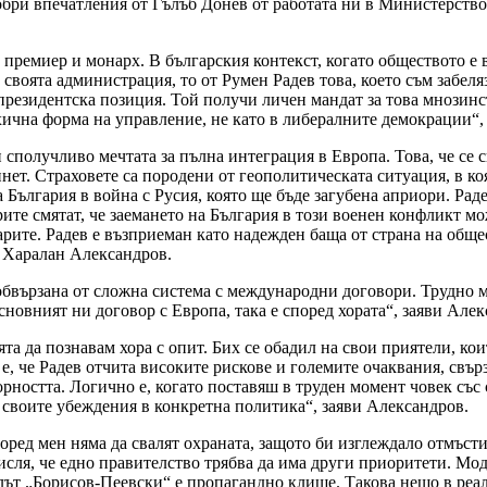
бри впечатления от Гълъб Донев от работата ни в Министерствот
ремиер и монарх. В българския контекст, когато обществото е в 
воята администрация, то от Румен Радев това, което съм забелязал
президентска позиция. Той получи личен мандат за това мнозинс
ична форма на управление, не като в либералните демокрации“,
сполучливо мечтата за пълна интеграция в Европа. Това, че се с
нет. Страховете са породени от геополитическата ситуация, в ко
 България в война с Русия, която ще бъде загубена априори. Рад
арите смятат, че заемането на България в този военен конфликт мо
арите. Радев е възприеман като надежден баща от страна на обще
а Харалан Александров.
обвързана от сложна система с международни договори. Трудно м
сновният ни договор с Европа, така е според хората“, заяви Алек
 да познавам хора с опит. Бих се обадил на свои приятели, кои
 че Радев отчита високите рискове и големите очаквания, свър
орността. Логично е, когато поставяш в труден момент човек със
 своите убеждения в конкретна политика“, заяви Александров.
оред мен няма да свалят охраната, защото би изглеждало отмъсти
сля, че едно правителство трябва да има други приоритети. Мо
лът „Борисов-Пеевски“ е пропагандно клише. Такова нещо в реа