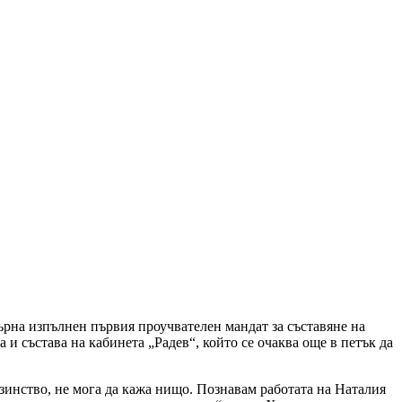
ърна изпълнен първия проучвателен мандат за съставяне на
и състава на кабинета „Радев“, който се очаква още в петък да
зинство, не мога да кажа нищо. Познавам работата на Наталия