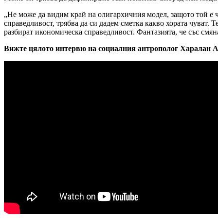
„Не може да видим край на олигархичния модел, защото той е ч
справедливост, трябва да си дадем сметка какво хората чуват. Т
разбират икономическа справедливост. Фантазията, че със смян
Вижте цялото интервю на социалния антрополог Харалан Ал