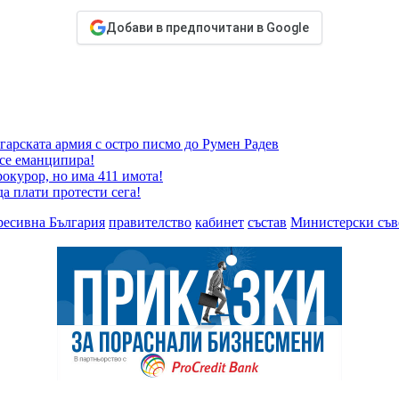
Добави в предпочитани в Google
гарската армия с остро писмо до Румен Радев
 се еманципира!
окурор, но има 411 имота!
да плати протести сега!
ресивна България
правителство
кабинет
състав
Министерски съв