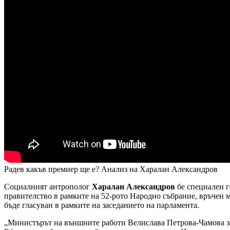
Радев какъв премиер ще е? Анализ на Харалан Александров
Социалният антрополог
Харалан Александров
бе специален г
правителство в рамките на 52-рото Народно събрание, връчен му
бъде гласуван в рамките на заседанието на парламента.
„Министърът на външните работи Велислава Петрова-Чамова за м