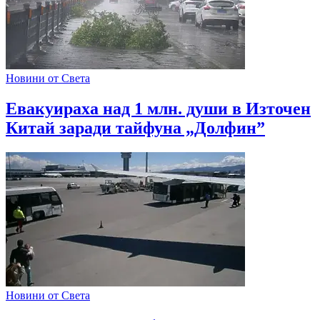
Новини от Света
Евакуираха над 1 млн. души в Източен
Китай заради тайфуна „Долфин”
Новини от Света