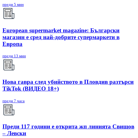
преди 5 мин
European supermarket magazine: Български
магазин е сред най-добрите супермаркети в
Европа
преди 13 мин
Нова гавра след убийството в Пловдив разтърси
TikTok (ВИДЕО 18+)
преди 7 часа
Преди 117 години е открита жп линията Свищов
– Левски