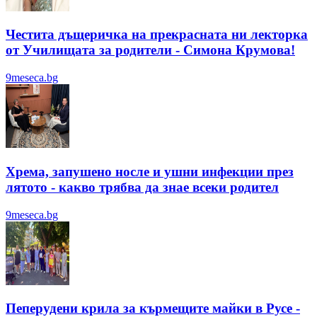
Честита дъщеричка на прекрасната ни лекторка
от Училищата за родители - Симона Крумова!
9meseca.bg
Хрема, запушено носле и ушни инфекции през
лятотo - какво трябва да знае всеки родител
9meseca.bg
Пеперудени крила за кърмещите майки в Русе -