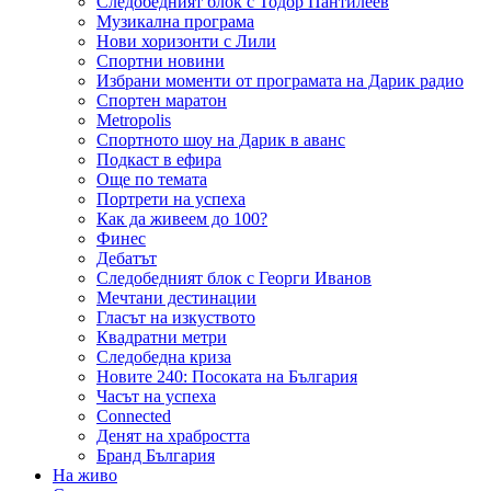
Следобедният блок с Тодор Пантилеев
Музикална програма
Нови хоризонти с Лили
Спортни новини
Избрани моменти от програмата на Дарик радио
Спортен маратон
Metropolis
Спортното шоу на Дарик в аванс
Подкаст в ефира
Още по темата
Портрети на успеха
Как да живеем до 100?
Финес
Дебатът
Следобедният блок с Георги Иванов
Мечтани дестинации
Гласът на изкуството
Квадратни метри
Следобедна криза
Новите 240: Посоката на България
Часът на успеха
Connected
Денят на храбростта
Бранд България
На живо