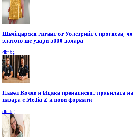
Швейцарски гигант от Уолстрийт с прогноза, че
златото ще удари 5000 долара
dbr.bg
Павел Колев и Ицака пренаписват правилата на
пазара с Media Z и нови формати
dbr.bg