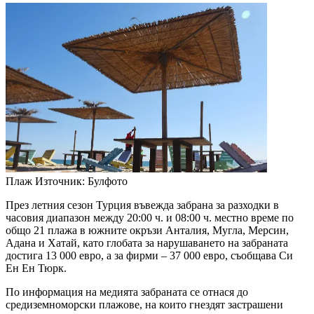
Плаж
Източник: Булфото
През летния сезон Турция въвежда забрана за разходки в
часовия диапазон между 20:00 ч. и 08:00 ч. местно време по
общо 21 плажа в южните окръзи Анталия, Мугла, Мерсин,
Адана и Хатай, като глобата за нарушаването на забраната
достига 13 000 евро, а за фирми – 37 000 евро, съобщава Си
Ен Ен Тюрк.
По информация на медията забраната се отнася до
средиземноморски плажове, на които гнездят застрашени