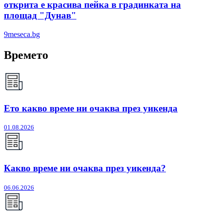
открита е красива пейка в градинката на
площад "Дунав"
9meseca.bg
Времето
Ето какво време ни очаква през уикенда
01.08.2026
Какво време ни очаква през уикенда?
06.06.2026