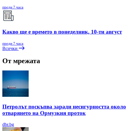
преди 7 часа
Какво ще е времето в понеделник, 10-ти август
преди 7 часа
Всички
От мрежата
Петролът поскъпва заради несигурността около
отварянето на Ормузкия проток
dbr.bg