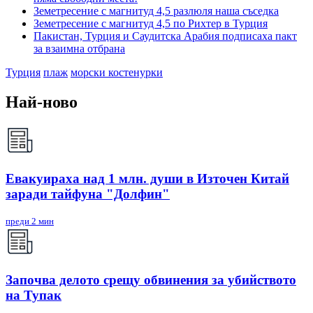
Земетресение с магнитуд 4,5 разлюля наша съседка
Земетресение с магнитуд 4,5 по Рихтер в Турция
Пакистан, Турция и Саудитска Арабия подписаха пакт
за взаимна отбрана
Турция
плаж
морски костенурки
Най-ново
Евакуираха над 1 млн. души в Източен Китай
заради тайфуна "Долфин"
преди 2 мин
Започва делото срещу обвинения за убийството
на Тупак