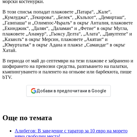
морски костенурки.
В този списък попадат плажовете „Патара“, „Кале“,
„Кумлуджа“, „Текирова“, „Белек“, „Къзълот“, „Демирташ“,
„Газипаша“ и „Олимпос-Чъралъ“ в окръг Анталия, плажовете
„Екинджик“, „Далян“, „Даламан“ и „Фетие“ в окръг Мугла,
плажовете „Анамур“, „Гьоксу Делта“, „Алата“, „Давултепе“ и
„Казанлъ“ в окръг Мерсин, плажовете „Акятан“ и
„Юмурталък“ в окръг Адана и плажът „Самандаг“ в окръг
Хатай.
В периода от май до септември на тези плажове е забранено и
шофирането на превозни средства, разпъването на палатки,
къмпингуването и паленето на огньове или барбекюта, пише
bTV.
Добави в предпочитани в Google
Още по темата
Алибегов: В заведение с таратор за 10 евро на морето
няма свободни места!