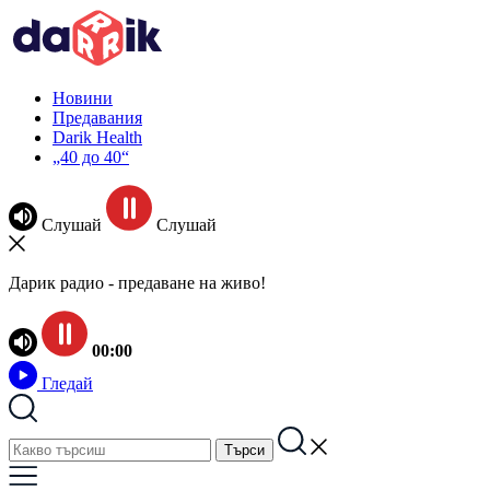
Новини
Предавания
Darik Health
„40 до 40“
Слушай
Слушай
Дарик радио - предаване на живо!
00:00
Гледай