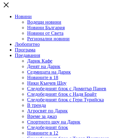
Новини
Водещи новини
Новини България
Новини от Света
Регионални новини
Любопитно
Програма
Предавания
Дарик Кафе
Денят на Дарик
Седмицата на Дарик
Новините в 18
Ники Кънчев Шоу
Следобедният блок с Димитър Панев
Следобедният блок с Надя Брайт
Следобедният блок с Гери Турийска
В тренда
Агросвят по Дарик
Време за джаз
Спортното шоу на Дарик
Следобедният блок
Новините в 12