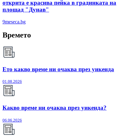
открита е красива пейка в градинката на
площад "Дунав"
9meseca.bg
Времето
Ето какво време ни очаква през уикенда
01.08.2026
Какво време ни очаква през уикенда?
06.06.2026