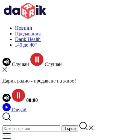
Новини
Предавания
Darik Health
„40 до 40“
Слушай
Слушай
Дарик радио - предаване на живо!
00:00
Гледай