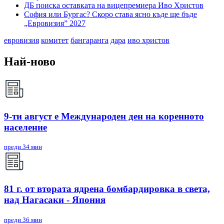
ДБ поиска оставката на вицепремиера Иво Христов
София или Бургас? Скоро става ясно къде ще бъде
„Евровизия” 2027
евровизия
комитет
бангаранга
дара
иво христов
Най-ново
9-ти август е Международен ден на коренното
население
преди 34 мин
81 г. от втората ядрена бомбардировка в света,
над Нагасаки - Япония
преди 36 мин