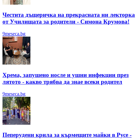
Честита дъщеричка на прекрасната ни лекторка
от Училищата за родители - Симона Крумова!
9meseca.bg
Хрема, запушено носле и ушни инфекции през
лятотo - какво трябва да знае всеки родител
9meseca.bg
Пеперудени крила за кърмещите майки в Русе -