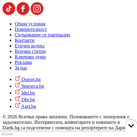
Общи условия
Поверителност
Съдържание от партньори
Контакти
Етичен кодекс
Всички статии
Ключови думи
Реклама
За нас
Dsport.bg
9meseca.bg
Idei.bg
Dbr.bg
Agri.bg
© 2026 Всички права запазени. Позоваването с хиперлинк е
задължително. Интервютата, коментарите и новините в
Darik.bg са подготвени с помощта на репортерите на Дарик
Радио и новинарските емисии на радиото. Снимки: Дарик
РЕКЛАМА