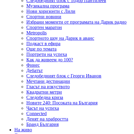
Следобедният блок с Тодор Пантилеев
Музикална програма
Нови хоризонти с Лили
Спортни новини
Избрани моменти от програмата на Дарик радио
Спортен маратон
Metropolis
Спортното шоу на Дарик в аванс
Подкаст в ефира
Още по темата
Портрети на успеха
Как да живеем до 100?
Финес
Дебатът
Следобедният блок с Георги Иванов
Мечтани дестинации
Гласът на изкуството
Квадратни метри
Следобедна криза
Новите 240: Посоката на България
Часът на успеха
Connected
Денят на храбростта
Бранд България
На живо