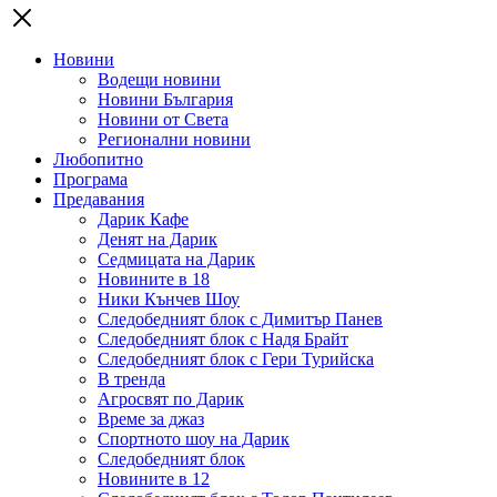
Новини
Водещи новини
Новини България
Новини от Света
Регионални новини
Любопитно
Програма
Предавания
Дарик Кафе
Денят на Дарик
Седмицата на Дарик
Новините в 18
Ники Кънчев Шоу
Следобедният блок с Димитър Панев
Следобедният блок с Надя Брайт
Следобедният блок с Гери Турийска
В тренда
Агросвят по Дарик
Време за джаз
Спортното шоу на Дарик
Следобедният блок
Новините в 12