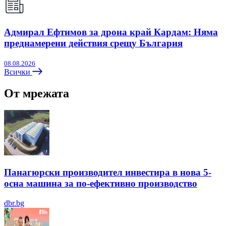
Адмирал Ефтимов за дрона край Кардам: Няма
преднамерени действия срещу България
08.08.2026
Всички
От мрежата
Панагюрски производител инвестира в нова 5-
осна машина за по-ефективно производство
dbr.bg