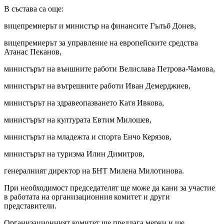
В състава са още:
вицепремиерът и министър на финансите Гълъб Донев,
вицепремиерът за управление на европейските средства
Атанас Пеканов,
министърът на външните работи Велислава Петрова-Чамова,
министърът на вътрешните работи Иван Демерджиев,
министърът на здравеопазването Катя Ивкова,
министърът на културата Евтим Милошев,
министърът на младежта и спорта Енчо Керязов,
министърът на туризма Илин Димитров,
генералният директор на БНТ Милена Милотинова.
При необходимост председателят ще може да кани за участие
в работата на организационния комитет и други
представители.
Организационният комитет ще предлага мерки и ще