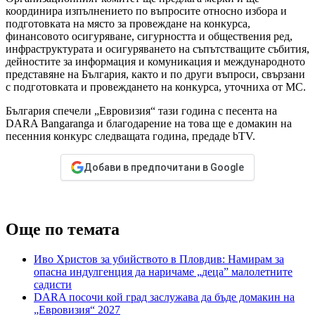
координира изпълнението по въпросите относно избора и
подготовката на място за провеждане на конкурса,
финансовото осигуряване, сигурността и обществения ред,
инфраструктурата и осигуряването на съпътстващите събития,
дейностите за информация и комуникация и международното
представяне на България, както и по други въпроси, свързани
с подготовката и провеждането на конкурса, уточниха от МС.
България спечели „Евровизия“ тази година с песента на
DARA Bangaranga и благодарение на това ще е домакин на
песенния конкурс следващата година, предаде bTV.
Добави в предпочитани в Google
Още по темата
Иво Христов за убийството в Пловдив: Намирам за
опасна индулгенция да наричаме „деца” малолетните
садисти
DARA посочи кой град заслужава да бъде домакин на
„Евровизия“ 2027