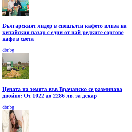
Българският лидер в спешълти кафето влиза на
китайския пазар с едни от най-редките сортове
кафе в света
dbr.bg
Цената на земята във Врачанско се разминава
двойно: От 1022 до 2286 лв. за декар
dbr.bg