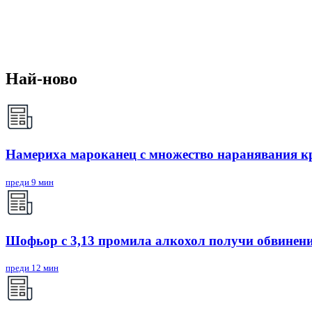
Най-ново
Намериха мароканец с множество наранявания кр
преди 9 мин
Шофьор с 3,13 промила алкохол получи обвинени
преди 12 мин