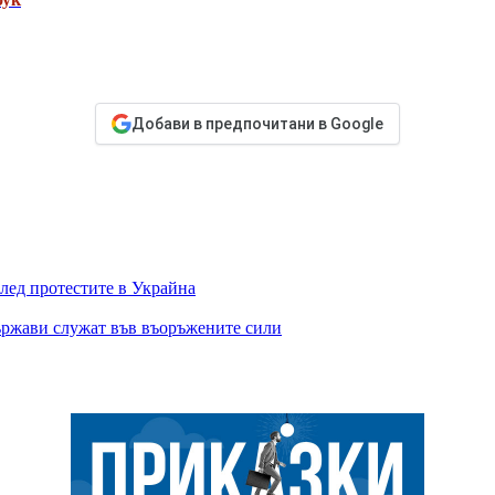
Добави в предпочитани в Google
лед протестите в Украйна
ържави служат във въоръжените сили