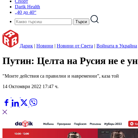
Спорт
Darik Health
„40 до 40“
Дарик
|
Новини
|
Новини от Света
|
Войната в Украйна
Путин: Целта на Русия не е 
"Моите действия са правилни и навременни”, каза той
14 Октомври 2022 17:47 ч.