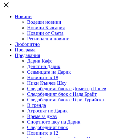
Новини
Водещи новини
Новини България
Новини от Света
Регионални новини
Любопитно
Програма
Предавания
Дарик Кафе
Денят на Дарик
Седмицата на Дарик
Новините в 18
Ники Кънчев Шоу
Следобедният блок с Димитър Панев
Следобедният блок с Надя Брайт
Следобедният блок с Гери Турийска
В тренда
Агросвят по Дарик
Време за джаз
Спортното шоу на Дарик
Следобедният блок
Новините в 12