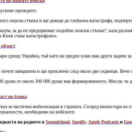
та на нашите войски
руският президент.
ого опасна стъпка и ще доведе до глобална катастрофа, подчерт
в разум, за да не предприемат подобни опасни стъпки”, каза рус
а Киев стане катастрофално.
 област
ри срещу Украйна, тъй като на преден план има други задачи за 
 е почти завършена и ще приключи след около две седмици. Вече
000 души от около 300 000 души във формированието. Мисля, че 
аст на блока
каз за частична мобилизация в страната. Според министъра на 
ециалности, необходими на войските.
одкаста на радиото в
Soundcloud
,
Spotify
,
Apple Podcasts
и
Goo
бук