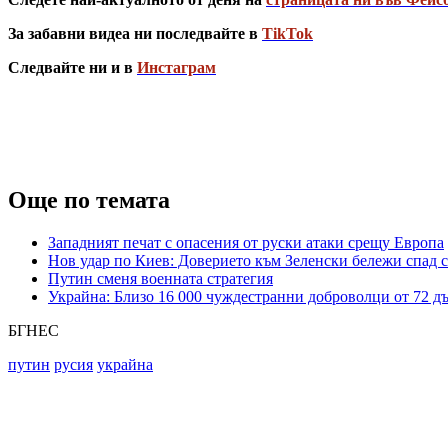
За забавни видеа ни последвайте в
TikTok
Следвайте ни и в
Инстаграм
Още по темата
Западният печат с опасения от руски атаки срещу Европа
Нов удар по Киев: Доверието към Зеленски бележи спад с
Путин сменя военната стратегия
Украйна: Близо 16 000 чуждестранни доброволци от 72 д
БГНЕС
путин
русия
украйна