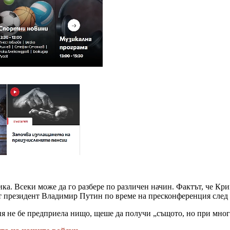
а. Всеки може да го разбере по различен начин. Фактът, че Крим
ият президент Владимир Путин по време на пресконференция след
сия не бе предприела нищо, щеше да получи „същото, но при мног