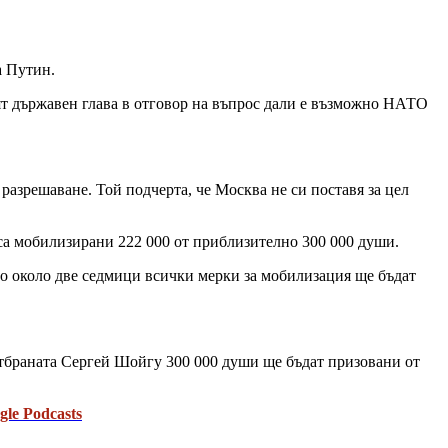
а Путин.
кият държавен глава в отговор на въпрос дали е възможно НАТО
разрешаване. Той подчерта, че Москва не си поставя за цел
 са мобилизирани 222 000 от приблизително 300 000 души.
до около две седмици всички мерки за мобилизация ще бъдат
отбраната Сергей Шойгу 300 000 души ще бъдат призовани от
gle Podcasts