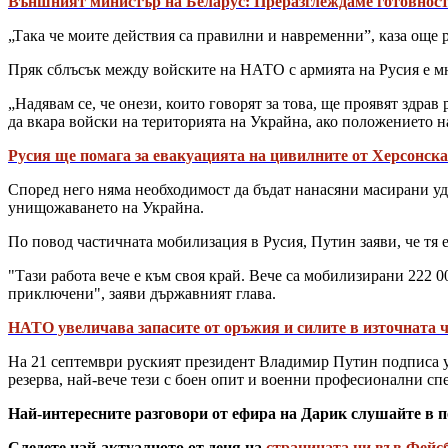
Външният министър на Беларус: Преразглеждаме готовност
„Така че моите действия са правилни и навременни”, каза още 
Пряк сблъсък между войските на НАТО с армията на Русия е мн
„Надявам се, че онези, които говорят за това, ще проявят здра
да вкара войски на територията на Украйна, ако положението н
Русия ще помага за евакуацията на цивилните от Херсонска
Според него няма необходимост да бъдат нанасяни масирани уда
унищожаването на Украйна.
По повод частичната мобилизация в Русия, Путин заяви, че тя
"Тази работа вече е към своя край. Вече са мобилизирани 222 
приключени", заяви държавният глава.
НАТО увеличава запасите от оръжия и силите в източната ч
На 21 септември руският президент Владимир Путин подписа у
резерва, най-вече тези с боен опит и военни професионални сп
Най-интересните разговори от ефира на Дарик слушайте в п
Следете най-актуалното от деня на
страницата ни във Фейс