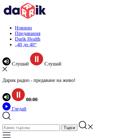
Новини
Предавания
Darik Health
„40 до 40“
Слушай
Слушай
Дарик радио - предаване на живо!
00:00
Гледай