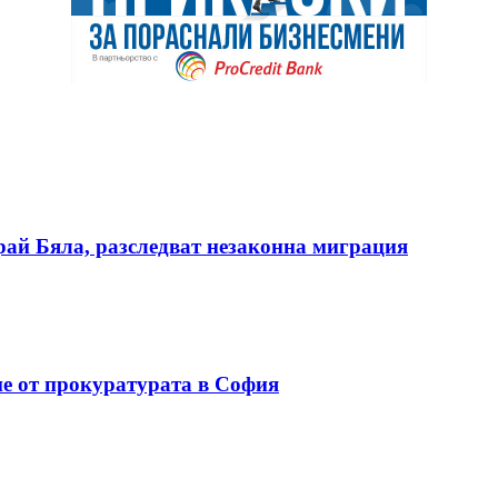
ай Бяла, разследват незаконна миграция
е от прокуратурата в София