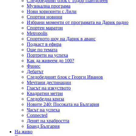
Следобедният блок с Тодор Пантилеев
Музикална програма
Нови хоризонти с Лили
Спортни новини
Избрани моменти от програмата на Дарик радио
Спортен маратон
Metropolis
Спортното шоу на Дарик в аванс
Подкаст в ефира
Още по темата
Портрети на успеха
Как да живеем до 100?
Финес
Дебатът
Следобедният блок с Георги Иванов
Мечтани дестинации
Гласът на изкуството
Квадратни метри
Следобедна криза
Новите 240: Посоката на България
Часът на успеха
Connected
Денят на храбростта
Бранд България
На живо