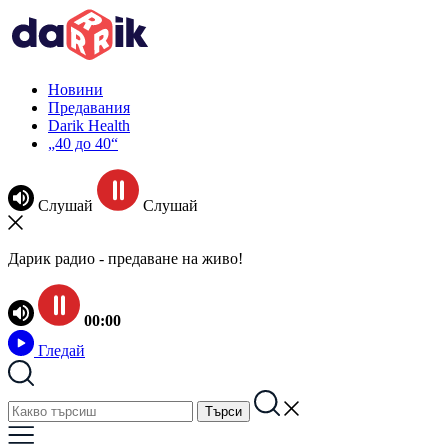
Новини
Предавания
Darik Health
„40 до 40“
Слушай
Слушай
Дарик радио - предаване на живо!
00:00
Гледай