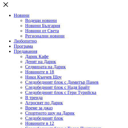
Новини
Водещи новини
Новини България
Новини от Света
Регионални новини
Любопитно
Програма
Предавания
Дарик Кафе
Денят на Дарик
Седмицата на Дарик
Новините в 18
Ники Кънчев Шоу
Следобедният блок с Димитър Панев
Следобедният блок с Надя Брайт
Следобедният блок с Гери Турийска
В тренда
Агросвят по Дарик
Време за джаз
Спортното шоу на Дарик
Следобедният блок
Новините в 12