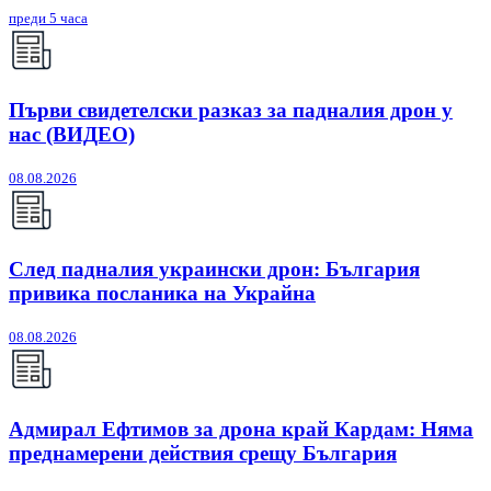
преди 5 часа
Първи свидетелски разказ за падналия дрон у
нас (ВИДЕО)
08.08.2026
След падналия украински дрон: България
привика посланика на Украйна
08.08.2026
Адмирал Ефтимов за дрона край Кардам: Няма
преднамерени действия срещу България