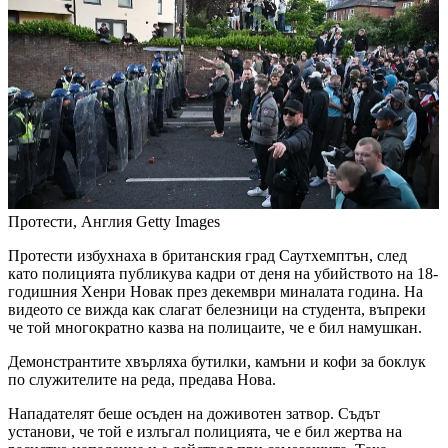
Протести, Англия
Getty Images
Протести избухнаха в британския град Саутхемптън, след
като полицията публикува кадри от деня на убийството на 18-
годишния Хенри Новак през декември миналата година. На
видеото се вижда как слагат белезници на студента, въпреки
че той многократно казва на полицаите, че е бил намушкан.
Демонстрантите хвърляха бутилки, камъни и кофи за боклук
по служителите на реда, предава Нова.
Нападателят беше осъден на доживотен затвор. Съдът
установи, че той е излъгал полицията, че е бил жертва на