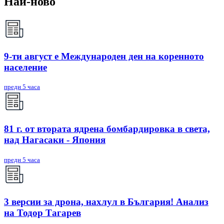
Най-ново
9-ти август е Международен ден на коренното
население
преди 5 часа
81 г. от втората ядрена бомбардировка в света,
над Нагасаки - Япония
преди 5 часа
3 версии за дрона, нахлул в България! Анализ
на Тодор Тагарев