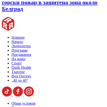
горски пожар в защитена зона около
Белград
Новини
Начало
Любопитно
Програма
Предавания
На живо
Спорт
Darik Health
Търсене
Best Doctors
„40 до 40“
Общи условия