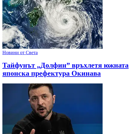
Новини от Света
Тайфунът „Долфин” връхлетя южната
японска префектура Окинава