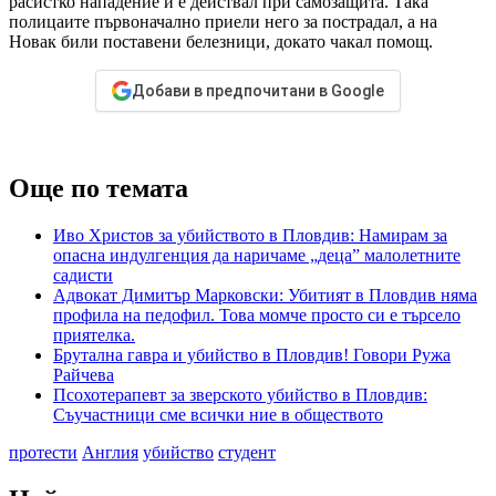
расистко нападение и е действал при самозащита. Така
полицаите първоначално приели него за пострадал, а на
Новак били поставени белезници, докато чакал помощ.
Добави в предпочитани в Google
Още по темата
Иво Христов за убийството в Пловдив: Намирам за
опасна индулгенция да наричаме „деца” малолетните
садисти
Адвокат Димитър Марковски: Убитият в Пловдив няма
профила на педофил. Това момче просто си е търсело
приятелка.
Брутална гавра и убийство в Пловдив! Говори Ружа
Райчева
Псохотерапевт за зверското убийство в Пловдив:
Съучастници сме всички ние в обществото
протести
Англия
убийство
студент