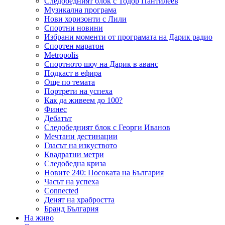
Следобедният блок с Тодор Пантилеев
Музикална програма
Нови хоризонти с Лили
Спортни новини
Избрани моменти от програмата на Дарик радио
Спортен маратон
Metropolis
Спортното шоу на Дарик в аванс
Подкаст в ефира
Още по темата
Портрети на успеха
Как да живеем до 100?
Финес
Дебатът
Следобедният блок с Георги Иванов
Мечтани дестинации
Гласът на изкуството
Квадратни метри
Следобедна криза
Новите 240: Посоката на България
Часът на успеха
Connected
Денят на храбростта
Бранд България
На живо