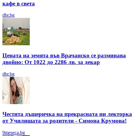
кафе в света
dbr.bg
Цената на земята във Врачанско се разминава
двойно: От 1022 до 2286 лв. за декар
dbr.bg
Честита дъщеричка на прекрасната ни лекторка
от Училищата за родители - Симона Крумова!
9meseca.bg