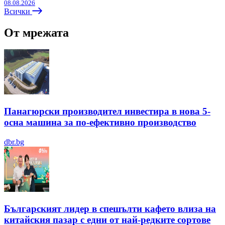
08.08.2026
Всички
От мрежата
Панагюрски производител инвестира в нова 5-
осна машина за по-ефективно производство
dbr.bg
Българският лидер в спешълти кафето влиза на
китайския пазар с едни от най-редките сортове