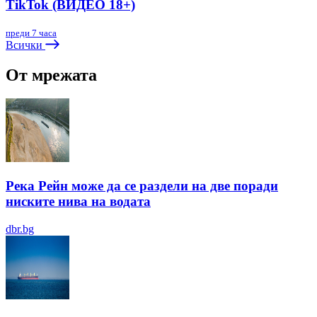
TikTok (ВИДЕО 18+)
преди 7 часа
Всички
От мрежата
Река Рейн може да се раздели на две поради
ниските нива на водата
dbr.bg