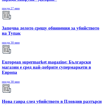
преди 27 мин
Започва делото срещу обвинения за убийството
на Тупак
преди 30 мин
European supermarket magazine: Български
магазин е сред най-добрите супермаркети в
Европа
преди 38 мин
Нова гавра след убийството в Пловдив разтърси