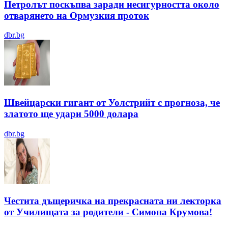
Петролът поскъпва заради несигурността около
отварянето на Ормузкия проток
dbr.bg
Швейцарски гигант от Уолстрийт с прогноза, че
златото ще удари 5000 долара
dbr.bg
Честита дъщеричка на прекрасната ни лекторка
от Училищата за родители - Симона Крумова!