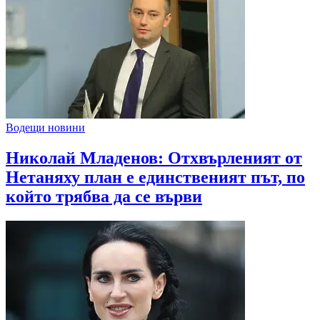
Водещи новини
Николай Младенов: Отхвърленият от
Нетаняху план е единственият път, по
който трябва да се върви