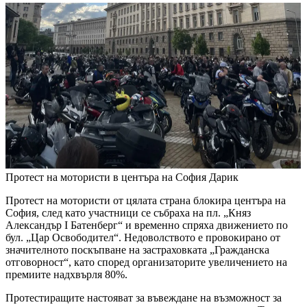
Протест на мотористи в центъра на София
Дарик
Протест на мотористи от цялата страна блокира центъра на
София, след като участници се събраха на пл. „Княз
Александър I Батенберг“ и временно спряха движението по
бул. „Цар Освободител“. Недоволството е провокирано от
значителното поскъпване на застраховката „Гражданска
отговорност“, като според организаторите увеличението на
премиите надхвърля 80%.
Протестиращите настояват за въвеждане на възможност за