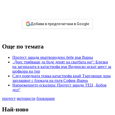
Добави в предпочитани в Google
Още по темата
Протест заради мъртвородено бебе във Варна
„Днес трябваше да бъде денят на сватбата ни“: Близки
на загиналата в катастрофа във Видинско искат арест за
шофьора на тир
След поредната тежка катастрофа край Търговище хора
заплашват с блокада на пътя София–Варна
Напрежението ескалира: Протест заради ТЕЦ „Бобов
дол“
протест
мотористи
блокиране
Най-ново