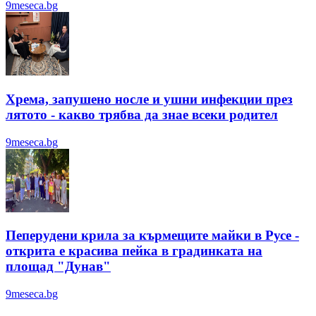
9meseca.bg
Хрема, запушено носле и ушни инфекции през
лятотo - какво трябва да знае всеки родител
9meseca.bg
Пеперудени крила за кърмещите майки в Русе -
открита е красива пейка в градинката на
площад "Дунав"
9meseca.bg