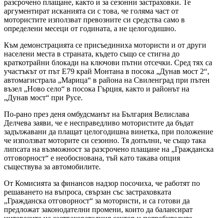
разсрочено плащане, както и за сезонни застраховки. Те
аргументират исканията си с това, че голяма част от
мотористите използват превозните си средства само в
определени месеци от годината, а не целогодишно.
Към демонстрацията се присъединиха мотористи и от други
населени места в страната, където също се стигна до
краткотрайни блокади на ключови пътни отсечки. Сред тях са
участъкът от път Е79 край Монтана в посока „Дунав мост 2“,
автомагистрала „Марица“ в района на Свиленград при пътен
възел „Ново село“ в посока Гърция, както и районът на
„Дунав мост“ при Русе.
По-рано през деня омбудсманът на България Велислава
Делчева заяви, че е несправедливо мотористите да бъдат
задължавани да плащат целогодишна винетка, при положение
че използват моторите си сезонно. Тя допълни, че също така
липсата на възможност за разсрочено плащане на „Гражданска
отговорност“ е необоснована, тъй като такава опция
съществува за автомобилите.
От Комисията за финансов надзор посочиха, че работят по
решаването на въпроса, свързан със застраховката
„Гражданска отговорност“ за мотористи, и са готови да
предложат законодателни промени, които да балансират