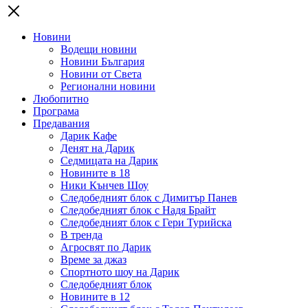
Новини
Водещи новини
Новини България
Новини от Света
Регионални новини
Любопитно
Програма
Предавания
Дарик Кафе
Денят на Дарик
Седмицата на Дарик
Новините в 18
Ники Кънчев Шоу
Следобедният блок с Димитър Панев
Следобедният блок с Надя Брайт
Следобедният блок с Гери Турийска
В тренда
Агросвят по Дарик
Време за джаз
Спортното шоу на Дарик
Следобедният блок
Новините в 12