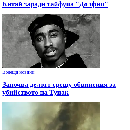
Китай заради тайфуна "Долфин"
Водещи новини
Започва делото срещу обвинения за
убийството на Тупак