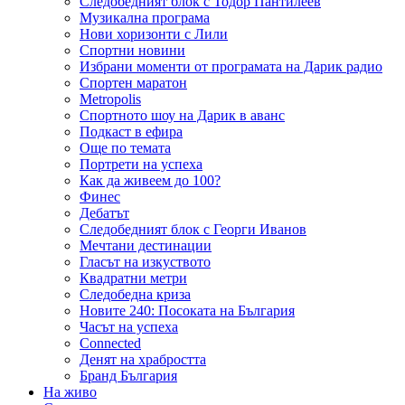
Следобедният блок с Тодор Пантилеев
Музикална програма
Нови хоризонти с Лили
Спортни новини
Избрани моменти от програмата на Дарик радио
Спортен маратон
Metropolis
Спортното шоу на Дарик в аванс
Подкаст в ефира
Още по темата
Портрети на успеха
Как да живеем до 100?
Финес
Дебатът
Следобедният блок с Георги Иванов
Мечтани дестинации
Гласът на изкуството
Квадратни метри
Следобедна криза
Новите 240: Посоката на България
Часът на успеха
Connected
Денят на храбростта
Бранд България
На живо