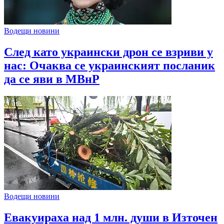
Водещи новини
След като украински дрон се взриви у
нас: Очаква се украинският посланик
да се яви в МВнР
Водещи новини
Евакуираха над 1 млн. души в Източен