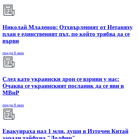
Николай Младенов: Отхвърленият от Нетаняху
план е единственият път, по който трябва да се
върви
преди 6 мин
След като украински дрон се взриви у нас:
Очаква се украинският посланик да се яви в
МВнР
преди 8 мин
Евакуираха над 1 млн. души в Източен Китай
заради тайфуна "Долфин"