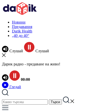
Новини
Предавания
Darik Health
„40 до 40“
Слушай
Слушай
Дарик радио - предаване на живо!
00:00
Гледай