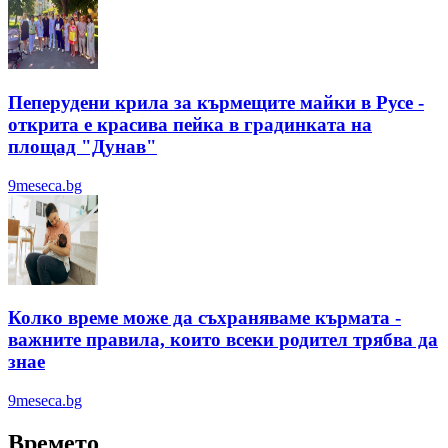
Пеперудени крила за кърмещите майки в Русе -
открита е красива пейка в градинката на
площад "Дунав"
9meseca.bg
Колко време може да съхраняваме кърмата -
важните правила, които всеки родител трябва да
знае
9meseca.bg
Времето