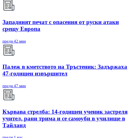
Западният печат с опасения от руски атаки
срещу Европа
преди 42 мин
Палеж в кметството на Тръстеник: Задържаха
47-годишен извършител
преди 47 мин
Кървава стрелба: 14-годишен ученик застреля
учител, рани трима и се самоуби в училище в
Тайланд
преди 1 час