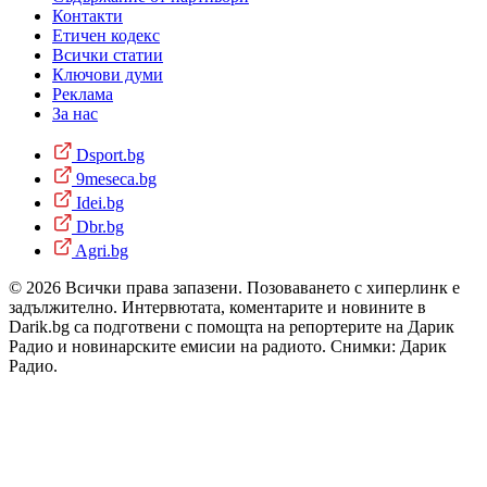
Контакти
Етичен кодекс
Всички статии
Ключови думи
Реклама
За нас
Dsport.bg
9meseca.bg
Idei.bg
Dbr.bg
Agri.bg
© 2026 Всички права запазени. Позоваването с хиперлинк е
задължително. Интервютата, коментарите и новините в
Darik.bg са подготвени с помощта на репортерите на Дарик
Радио и новинарските емисии на радиото. Снимки: Дарик
Радио.