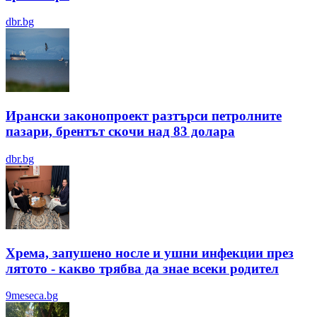
dbr.bg
Ирански законопроект разтърси петролните
пазари, брентът скочи над 83 долара
dbr.bg
Хрема, запушено носле и ушни инфекции през
лятотo - какво трябва да знае всеки родител
9meseca.bg