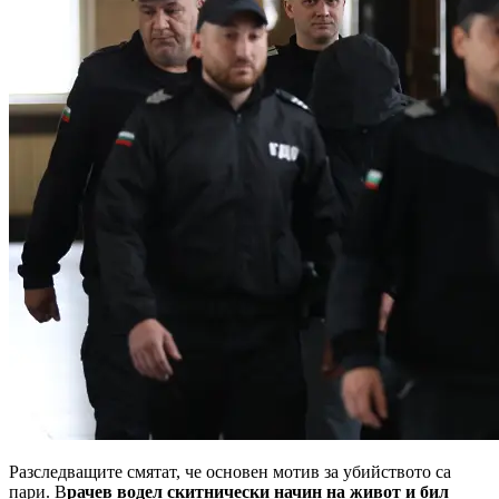
Разследващите смятат, че основен мотив за убийството са
пари. В
рачев водел скитнически начин на живот и бил