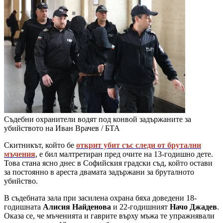
Съдебни охранители водят под конвой задържаните за
убийството на Иван Врачев / БТА
Скитникът, който бе
открит убит със следи от брутални
мъчения
, е бил малтретиран пред очите на 13-годишно дете.
Това стана ясно днес в Софийския градски съд, който остави
за постоянно в ареста двамата задържани за бруталното
убийство.
В съдебната зала при засилена охрана бяха доведени 18-
годишната
Алисия Найденова
и 22-годишният
Начо Джадев
.
Оказа се, че мъченията и гаврите върху мъжа те упражнявали