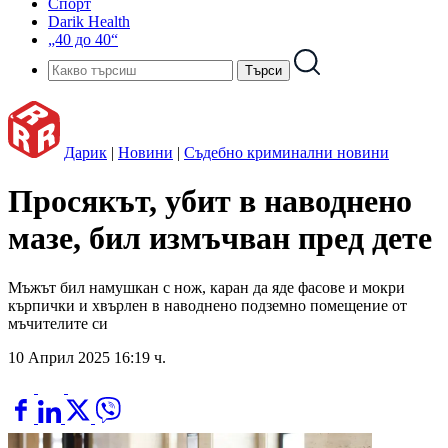
Спорт
Darik Health
„40 до 40“
Дарик
|
Новини
|
Съдебно криминални новини
Просякът, убит в наводнено
мазе, бил измъчван пред дете
Мъжът бил намушкан с нож, каран да яде фасове и мокри
кърпички и хвърлен в наводнено подземно помещение от
мъчителите си
10 Април 2025 16:19 ч.