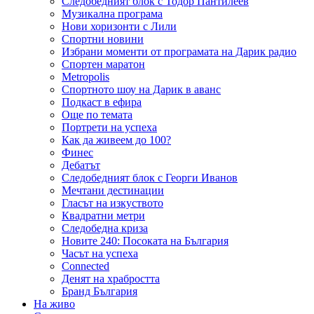
Следобедният блок с Тодор Пантилеев
Музикална програма
Нови хоризонти с Лили
Спортни новини
Избрани моменти от програмата на Дарик радио
Спортен маратон
Metropolis
Спортното шоу на Дарик в аванс
Подкаст в ефира
Още по темата
Портрети на успеха
Как да живеем до 100?
Финес
Дебатът
Следобедният блок с Георги Иванов
Мечтани дестинации
Гласът на изкуството
Квадратни метри
Следобедна криза
Новите 240: Посоката на България
Часът на успеха
Connected
Денят на храбростта
Бранд България
На живо