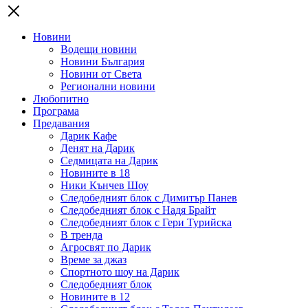
Новини
Водещи новини
Новини България
Новини от Света
Регионални новини
Любопитно
Програма
Предавания
Дарик Кафе
Денят на Дарик
Седмицата на Дарик
Новините в 18
Ники Кънчев Шоу
Следобедният блок с Димитър Панев
Следобедният блок с Надя Брайт
Следобедният блок с Гери Турийска
В тренда
Агросвят по Дарик
Време за джаз
Спортното шоу на Дарик
Следобедният блок
Новините в 12