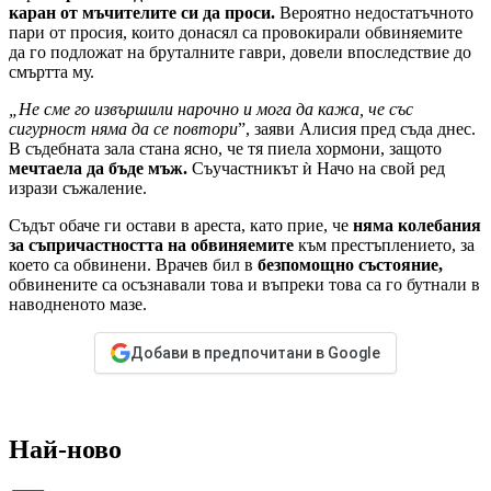
каран от мъчителите си да проси.
Вероятно недостатъчното
пари от просия, които донасял са провокирали обвиняемите
да го подложат на бруталните гаври, довели впоследствие до
смъртта му.
„Не сме го извършили нарочно и мога да кажа, че със
сигурност няма да се повтори
”, заяви Алисия пред съда днес.
В съдебната зала стана ясно, че тя пиела хормони, защото
мечтаела да бъде мъж.
Съучастникът ѝ Начо на свой ред
изрази съжаление.
Съдът обаче ги остави в ареста, като прие, че
няма колебания
за съпричастността на обвиняемите
към престъплението, за
което са обвинени. Врачев бил в
безпомощно състояние,
обвинените са осъзнавали това и въпреки това са го бутнали в
наводненото мазе.
Добави в предпочитани в Google
Най-ново