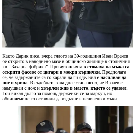
Както Дарик писа, вчера тялото на 39-годишния Иван Врачев
бе открито в наводнено мазе в общинско жилище в столичния
кв. “Захарна фабрика”. При аутопсията
в стомаха на мъжа са
открити фасове от цигари и мокри кърпички.
Предполага
се, че задържаните са го карали да ги яде. Бил е
насилван да
пие и урина
. В съдебната зала днес стана ясно, че Врачев е
намушкан с нож и
хвърлен жив в мазето, където се удавил.
Той викал дълго за помощ, държейки се за маркуч, но
обвиняемине го оставили да издъхне в нечовешки мъки.