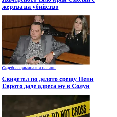
жертва на убийство
Съдебно криминални новини
Свидетел по делото срещу Пепи
Еврото даде адреса му в Солун