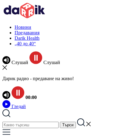
Новини
Предавания
Darik Health
„40 до 40“
Слушай
Слушай
Дарик радио - предаване на живо!
00:00
Гледай