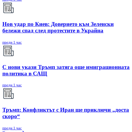
Нов удар по Киев: Доверието към Зеленски
бележи спад след протестите в Украйна
преди 1 час
С нови укази Тръмп затяга още имиграционната
политика в САЩ
преди 1 час
Тръмп: Конфликтът с Иран ще приключи „доста
скоро“
преди 1 час