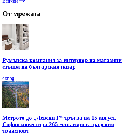
Всички
От мрежата
Румънска компания за интериор на магазини
стъпва на българския пазар
dbr.bg
Метрото до „Левски Г“ тръгва на 15 август,
София инвестира 265 млн. евро в градския
транспорт