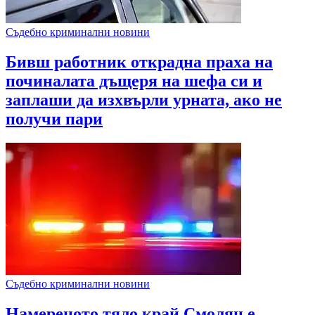
Съдебно криминални новини
Бивш работник открадна праха на
починалата дъщеря на шефа си и
заплаши да изхвърли урната, ако не
получи пари
Съдебно криминални новини
Намереното тяло край Смолян е