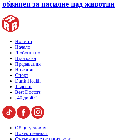
обвинен за насилие над животни
Новини
Начало
Любопитно
Програма
Предавания
На живо
Спорт
Darik Health
Търсене
Best Doctors
„40 до 40“
Общи условия
Поверителност
Съдържание от партньори