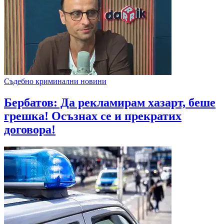
Съдебно криминални новини
Бербатов: Да рекламирам хазарт, беше
грешка! Осъзнах се и прекратих
договора!