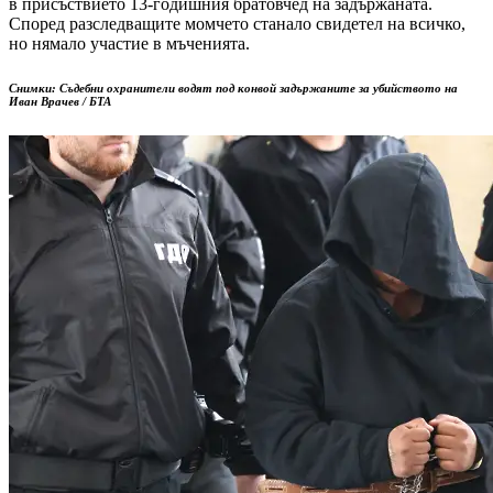
в присъствието 13-годишния братовчед на задържаната.
Според разследващите момчето станало свидетел на всичко,
но нямало участие в мъченията.
Снимки: Съдебни охранители водят под конвой задържаните за убийството на
Иван Врачев / БТА