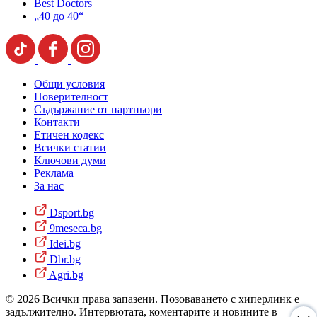
Best Doctors
„40 до 40“
Общи условия
Поверителност
Съдържание от партньори
Контакти
Етичен кодекс
Всички статии
Ключови думи
Реклама
За нас
Dsport.bg
9meseca.bg
Idei.bg
Dbr.bg
Agri.bg
© 2026 Всички права запазени. Позоваването с хиперлинк е
задължително. Интервютата, коментарите и новините в