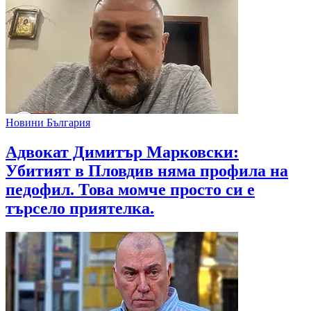
Новини България
Адвокат Димитър Марковски:
Убитият в Пловдив няма профила на
педофил. Това момче просто си е
търсело приятелка.