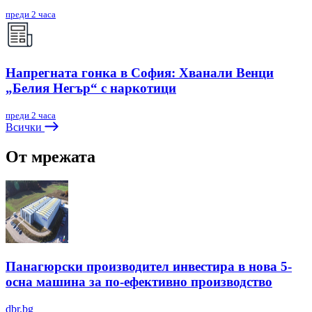
преди 2 часа
Напрегната гонка в София: Хванали Венци
„Белия Негър“ с наркотици
преди 2 часа
Всички
От мрежата
Панагюрски производител инвестира в нова 5-
осна машина за по-ефективно производство
dbr.bg