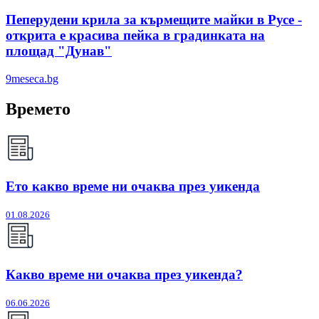
Пеперудени крила за кърмещите майки в Русе -
открита е красива пейка в градинката на
площад "Дунав"
9meseca.bg
Времето
Ето какво време ни очаква през уикенда
01.08.2026
Какво време ни очаква през уикенда?
06.06.2026