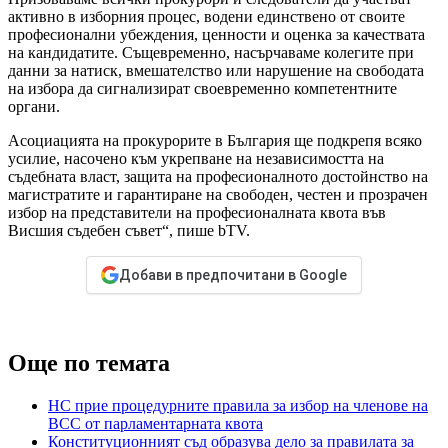
активно в изборния процес, водени единствено от своите
професионални убеждения, ценности и оценка за качествата
на кандидатите. Същевременно, насърчаваме колегите при
данни за натиск, вмешателство или нарушение на свободата
на избора да сигнализират своевременно компетентните
органи.
Асоциацията на прокурорите в България ще подкрепя всяко
усилие, насочено към укрепване на независимостта на
съдебната власт, защита на професионалното достойнство на
магистратите и гарантиране на свободен, честен и прозрачен
избор на представители на професионалната квота във
Висшия съдебен съвет“, пише bTV.
Добави в предпочитани в Google
Още по темата
НС прие процедурните правила за избор на членове на
ВСС от парламентарната квота
Конституционният съд образува дело за правилата за