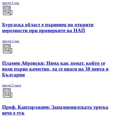
преди 1 час
Бургаска област е първенец по открити
нередности при проверките на НАП
преди 1 час
Пламен Абровски: Няма как домат, който се
води първо качество, да се внася на 30 цента в
България
преди 2 часа
Проф. Кантарджиев: Западнонилската треска
вече е тук