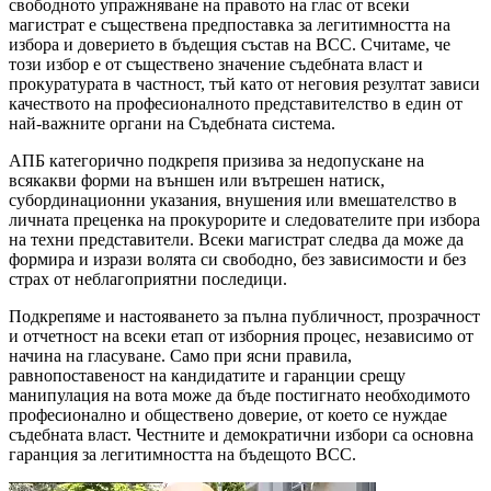
свободното упражняване на правото на глас от всеки
магистрат е съществена предпоставка за легитимността на
избора и доверието в бъдещия състав на ВСС. Считаме, че
този избор е от съществено значение съдебната власт и
прокуратурата в частност, тъй като от неговия резултат зависи
качеството на професионалното представителство в един от
най-важните органи на Съдебната система.
АПБ категорично подкрепя призива за недопускане на
всякакви форми на външен или вътрешен натиск,
субординационни указания, внушения или вмешателство в
личната преценка на прокурорите и следователите при избора
на техни представители. Всеки магистрат следва да може да
формира и изрази волята си свободно, без зависимости и без
страх от неблагоприятни последици.
Подкрепяме и настояването за пълна публичност, прозрачност
и отчетност на всеки етап от изборния процес, независимо от
начина на гласуване. Само при ясни правила,
равнопоставеност на кандидатите и гаранции срещу
манипулация на вота може да бъде постигнато необходимото
професионално и обществено доверие, от което се нуждае
съдебната власт. Честните и демократични избори са основна
гаранция за легитимността на бъдещото ВСС.