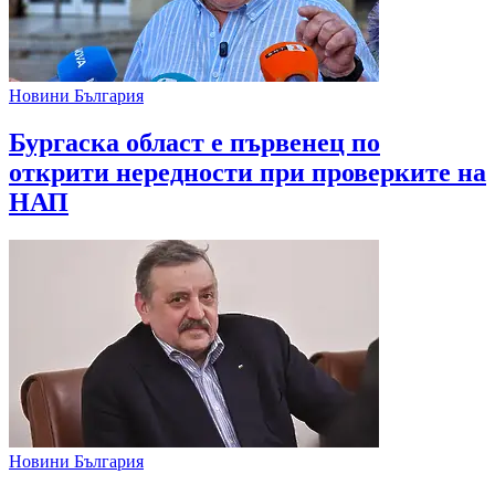
Новини България
Бургаска област е първенец по
открити нередности при проверките на
НАП
Новини България