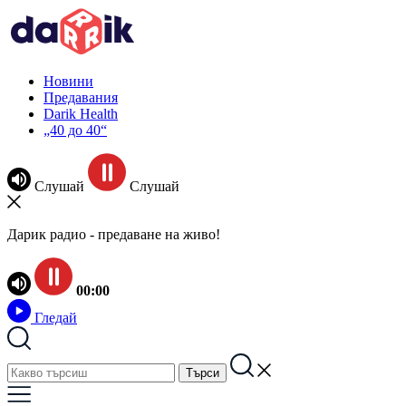
Новини
Предавания
Darik Health
„40 до 40“
Слушай
Слушай
Дарик радио - предаване на живо!
00:00
Гледай