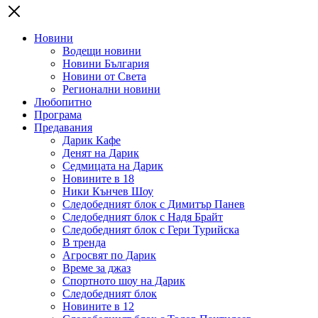
Новини
Водещи новини
Новини България
Новини от Света
Регионални новини
Любопитно
Програма
Предавания
Дарик Кафе
Денят на Дарик
Седмицата на Дарик
Новините в 18
Ники Кънчев Шоу
Следобедният блок с Димитър Панев
Следобедният блок с Надя Брайт
Следобедният блок с Гери Турийска
В тренда
Агросвят по Дарик
Време за джаз
Спортното шоу на Дарик
Следобедният блок
Новините в 12