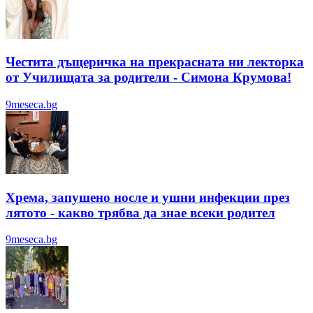
Честита дъщеричка на прекрасната ни лекторка
от Училищата за родители - Симона Крумова!
9meseca.bg
Хрема, запушено носле и ушни инфекции през
лятотo - какво трябва да знае всеки родител
9meseca.bg