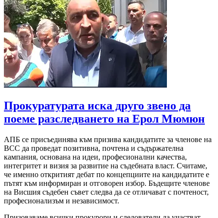
Прокуратурата иска друго звено да
поеме разследването на Ерол Мюмюн
АПБ се присъединява към призива кандидатите за членове на
ВСС да проведат позитивна, почтена и съдържателна
кампания, основана на идеи, професионални качества,
интегритет и визия за развитие на съдебната власт. Считаме,
че именно откритият дебат по концепциите на кандидатите е
пътят към информиран и отговорен избор. Бъдещите членове
на Висшия съдебен съвет следва да се отличават с почтеност,
професионализъм и независимост.
Призоваваме всички прокурори и следователи да участват