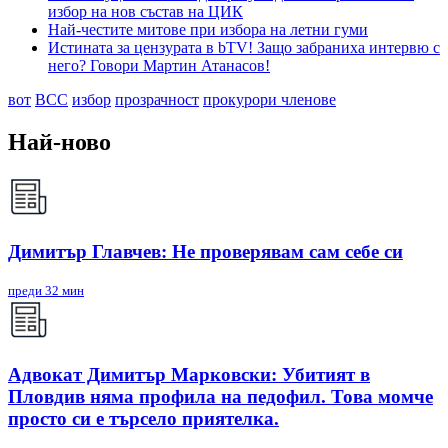
избор на нов състав на ЦИК
Най-честите митове при избора на летни гуми
Истината за цензурата в bTV! Защо забраниха интервю с
него? Говори Мартин Атанасов!
вот
ВСС
избор
прозрачност
прокурори членове
Най-ново
Димитър Главчев: Не проверявам сам себе си
преди 32 мин
Адвокат Димитър Марковски: Убитият в
Пловдив няма профила на педофил. Това момче
просто си е търсело приятелка.