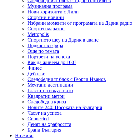
Следобедният блок с Тодор Пантилеев
Музикална програма
Нови хоризонти с Лили
Спортни новини
Избрани моменти от програмата на Дарик радио
Спортен маратон
Metropolis
Спортното шоу на Дарик в аванс
Подкаст в ефира
Още по темата
Портрети на успеха
Как да живеем до 100?
Финес
Дебатът
Следобедният блок с Георги Иванов
Мечтани дестинации
Гласът на изкуството
Квадратни метри
Следобедна криза
Новите 240: Посоката на България
Часът на успеха
Connected
Денят на храбростта
Бранд България
На живо