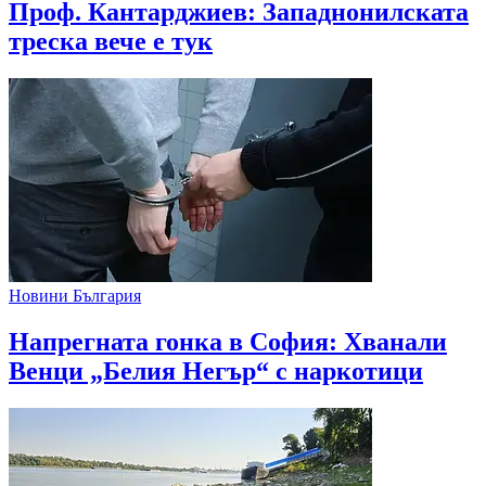
Проф. Кантарджиев: Западнонилската
треска вече е тук
Новини България
Напрегната гонка в София: Хванали
Венци „Белия Негър“ с наркотици