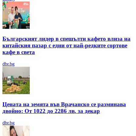
Българският лидер в спешълти кафето влиза на
китайския пазар с едни от най-редките сортове
кафе в света
dbr.bg
Цената на земята във Врачанско се разминава
двойно: От 1022 до 2286 лв. за декар
dbr.bg