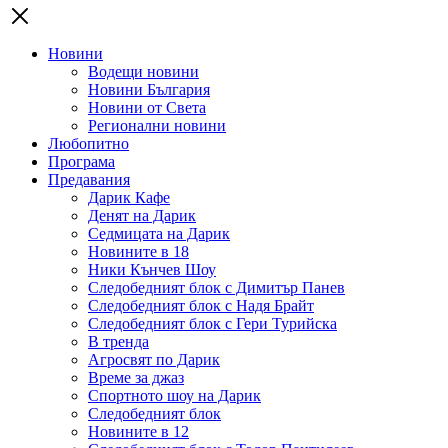
Новини
Водещи новини
Новини България
Новини от Света
Регионални новини
Любопитно
Програма
Предавания
Дарик Кафе
Денят на Дарик
Седмицата на Дарик
Новините в 18
Ники Кънчев Шоу
Следобедният блок с Димитър Панев
Следобедният блок с Надя Брайт
Следобедният блок с Гери Турийска
В тренда
Агросвят по Дарик
Време за джаз
Спортното шоу на Дарик
Следобедният блок
Новините в 12