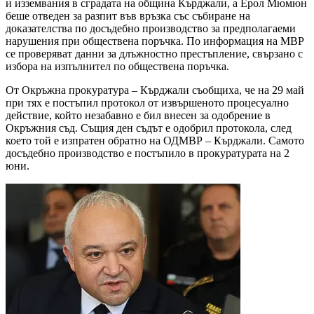
и изземвания в сградата на община Кърджали, а Ерол Мюмюн
беше отведен за разпит във връзка със събиране на
доказателства по досъдебно производство за предполагаеми
нарушения при обществена поръчка. По информация на МВР
се проверяват данни за длъжностно престъпление, свързано с
избора на изпълнител по обществена поръчка.
От Окръжна прокуратура – Кърджали съобщиха, че на 29 май
при тях е постъпил протокол от извършеното процесуално
действие, който незабавно е бил внесен за одобрение в
Окръжния съд. Същия ден съдът е одобрил протокола, след
което той е изпратен обратно на ОДМВР – Кърджали. Самото
досъдебно производство е постъпило в прокуратурата на 2
юни.