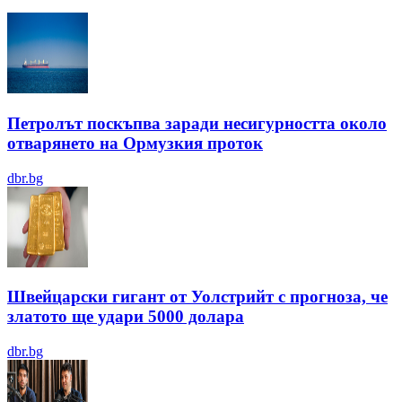
Петролът поскъпва заради несигурността около
отварянето на Ормузкия проток
dbr.bg
Швейцарски гигант от Уолстрийт с прогноза, че
златото ще удари 5000 долара
dbr.bg