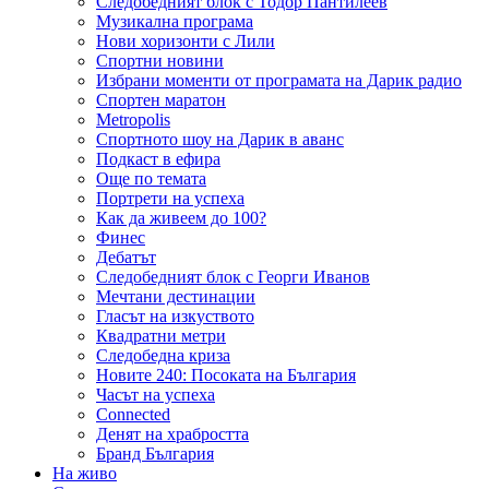
Следобедният блок с Тодор Пантилеев
Музикална програма
Нови хоризонти с Лили
Спортни новини
Избрани моменти от програмата на Дарик радио
Спортен маратон
Metropolis
Спортното шоу на Дарик в аванс
Подкаст в ефира
Още по темата
Портрети на успеха
Как да живеем до 100?
Финес
Дебатът
Следобедният блок с Георги Иванов
Мечтани дестинации
Гласът на изкуството
Квадратни метри
Следобедна криза
Новите 240: Посоката на България
Часът на успеха
Connected
Денят на храбростта
Бранд България
На живо