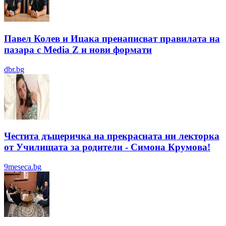
Павел Колев и Ицака пренаписват правилата на
пазара с Media Z и нови формати
dbr.bg
Честита дъщеричка на прекрасната ни лекторка
от Училищата за родители - Симона Крумова!
9meseca.bg