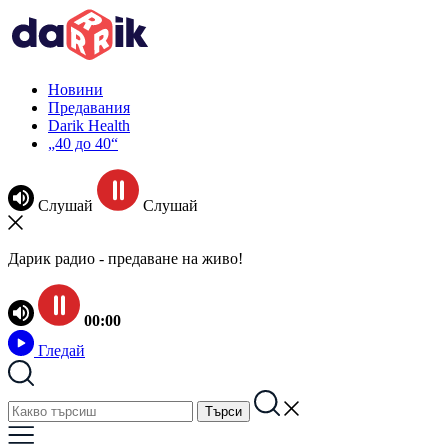
Новини
Предавания
Darik Health
„40 до 40“
Слушай
Слушай
Дарик радио - предаване на живо!
00:00
Гледай