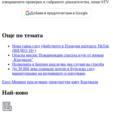
извършените проверки и събраните доказателства, пише bTV.
Добави в предпочитани в Google
Още по темата
Нова гавра след убийството в Пловдив разтърси TikTok
(ВИДЕО 18+)
Опасна мисия: Пожарникари спасиха куче от язовир
„Кърджали”
Полицията в Берлин разследва два случая на стрелба
До 30 000 лева плащали хотели в Бургаско след
манипулиране на водомерите и изнудване
Ерол Мюмюн
разследване
прокуратура
кмет
Кърджали
Най-ново