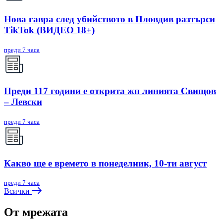
Нова гавра след убийството в Пловдив разтърси
TikTok (ВИДЕО 18+)
преди 7 часа
Преди 117 години е открита жп линията Свищов
– Левски
преди 7 часа
Какво ще е времето в понеделник, 10-ти август
преди 7 часа
Всички
От мрежата