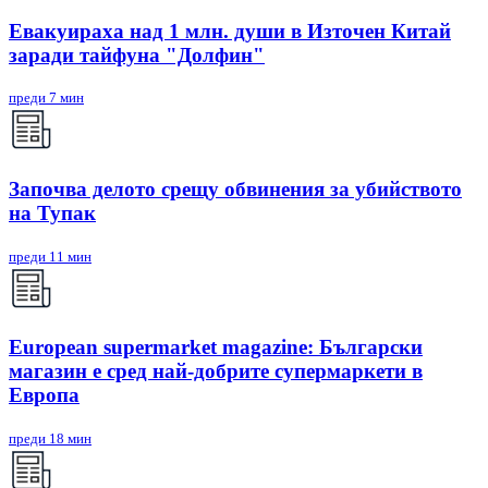
Евакуираха над 1 млн. души в Източен Китай
заради тайфуна "Долфин"
преди 7 мин
Започва делото срещу обвинения за убийството
на Тупак
преди 11 мин
European supermarket magazine: Български
магазин е сред най-добрите супермаркети в
Европа
преди 18 мин