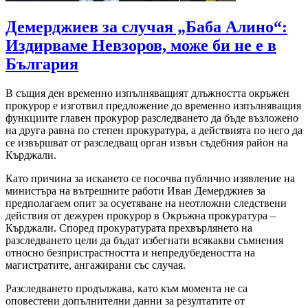
Демерджиев за случая „Баба Алино“:
Издирваме Невзоров, може би не е в
България
В същия ден временно изпълняващият длъжността окръжен
прокурор е изготвил предложение до временно изпълняващия
функциите главен прокурор разследването да бъде възложено
на друга равна по степен прокуратура, а действията по него да
се извършват от разследващ орган извън съдебния район на
Кърджали.
Като причина за искането се посочва публично изявление на
министъра на вътрешните работи Иван Демерджиев за
предполагаем опит за осуетяване на неотложни следствени
действия от дежурен прокурор в Окръжна прокуратура –
Кърджали. Според прокуратурата прехвърлянето на
разследването цели да бъдат избегнати всякакви съмнения
относно безпристрастността и непредубедеността на
магистратите, ангажирани със случая.
Разследването продължава, като към момента не са
оповестени допълнителни данни за резултатите от