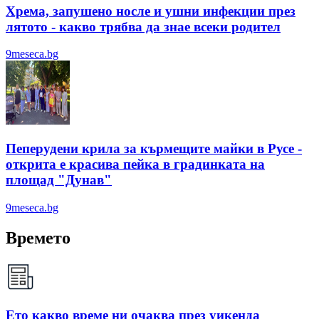
Хрема, запушено носле и ушни инфекции през
лятотo - какво трябва да знае всеки родител
9meseca.bg
Пеперудени крила за кърмещите майки в Русе -
открита е красива пейка в градинката на
площад "Дунав"
9meseca.bg
Времето
Ето какво време ни очаква през уикенда