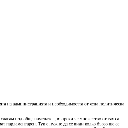
лята на администрацията и необходимостта от ясна политическа
слагам под общ знаменател, въпреки че множество от тях са
ат парламентарен. Тук е нужно да се види колко бързо ще се