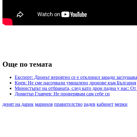
Още по темата
Експерт: Дронът вероятно се е отклонил заради заглушав
Киев: Не сме насочвали умишлено дронове към България
Министърът на отбраната, след като дрон падна у нас: О
Димитър Главчев: Не проверявам сам себе си
денят на дарик
маринов
правителство
радев
кабинет
мерки