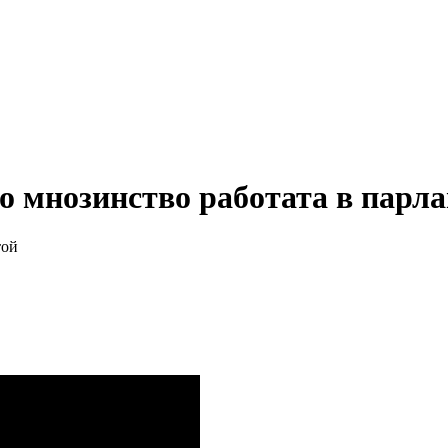
 мнозинство работата в парлам
той