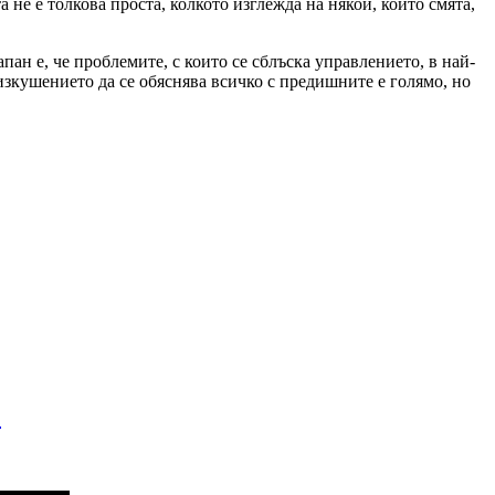
не е толкова проста, колкото изглежда на някой, който смята,
апан е, че проблемите, с които се сблъска управлението, в най-
к изкушението да се обяснява всичко с предишните е голямо, но
!