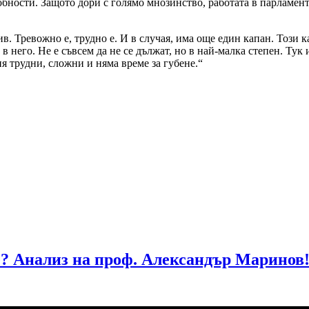
ности. Защото дори с голямо мнозинство, работата в парламента 
в. Тревожно е, трудно е. И в случая, има още един капан. Този к
т в него. Не е съвсем да не се дължат, но в най-малка степен. Ту
ия трудни, сложни и няма време за губене.“
е? Анализ на проф. Александър Маринов