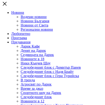
Новини
Водещи новини
Новини България
Новини от Света
Регионални новини
Любопитно
Програма
Предавания
Дарик Кафе
Денят на Дарик
Седмицата на Дарик
Новините в 18
Ники Кънчев Шоу
Следобедният блок с Димитър Панев
Следобедният блок с Надя Брайт
Следобедният блок с Гери Турийска
В тренда
Агросвят по Дарик
Време за джаз
Спортното шоу на Дарик
Следобедният блок
Новините в 12