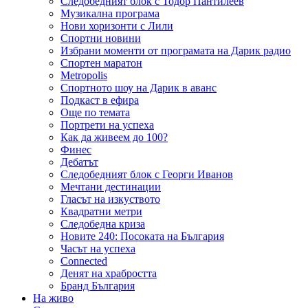
Следобедният блок с Тодор Пантилеев
Музикална програма
Нови хоризонти с Лили
Спортни новини
Избрани моменти от програмата на Дарик радио
Спортен маратон
Metropolis
Спортното шоу на Дарик в аванс
Подкаст в ефира
Още по темата
Портрети на успеха
Как да живеем до 100?
Финес
Дебатът
Следобедният блок с Георги Иванов
Мечтани дестинации
Гласът на изкуството
Квадратни метри
Следобедна криза
Новите 240: Посоката на България
Часът на успеха
Connected
Денят на храбростта
Бранд България
На живо