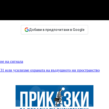
Добави в предпочитани в Google
ане на сигнала
т 31 юли усилихме охраната на въздушното ни пространство