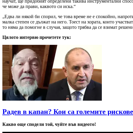
научат, ще придобият определени такива инструментални способ
че може да прави, каквото си иска.“
„Едва ли някой би спорил, че това време не е спокойно, напроти
малка степен се дължат на него. Тоест на хората, които участва
то няма да помогне в случая, защото трябва да се взимат решен
Цялото интервю прочетете тук:
Радев в капан? Кои са големите рисков
Какво още сподели той, чуйте във видеото!