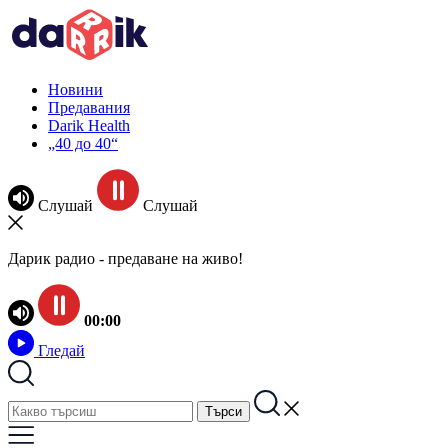
Новини
Предавания
Darik Health
„40 до 40“
Слушай
Слушай
Дарик радио - предаване на живо!
00:00
Гледай