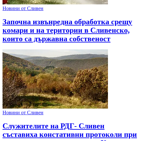
Новини от Сливен
Започна извънредна обработка срещу
комари и на територии в Сливенско,
които са държавна собственост
Новини от Сливен
Служителите на РДГ- Сливен
съставиха констативни протоколи при