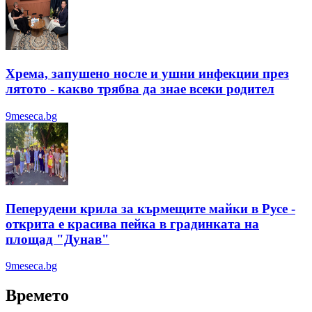
Хрема, запушено носле и ушни инфекции през
лятотo - какво трябва да знае всеки родител
9meseca.bg
Пеперудени крила за кърмещите майки в Русе -
открита е красива пейка в градинката на
площад "Дунав"
9meseca.bg
Времето