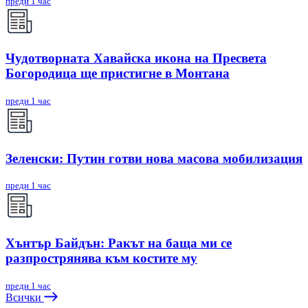
преди 1 час
Чудотворната Хавайска икона на Пресвета
Богородица ще пристигне в Монтана
преди 1 час
Зеленски: Путин готви нова масова мобилизация
преди 1 час
Хънтър Байдън: Ракът на баща ми се
разпрострянява към костите му
преди 1 час
Всички