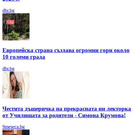
dbr.bg
Европейска страна създава огромни гори около
10 големи града
dbr.bg
Честита дъщеричка на прекрасната ни лекторка
от Училищата за родители - Симона Крумова!
9meseca.bg