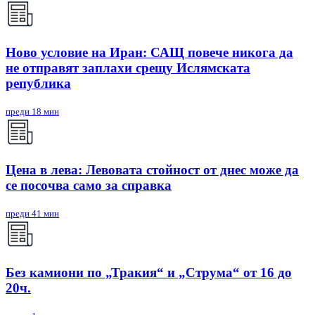
Ново условие на Иран: САЩ повече никога да
не отправят заплахи срещу Ислямската
република
преди 18 мин
Цена в лева: Левовата стойност от днес може да
се посочва само за справка
преди 41 мин
Без камиони по „Тракия“ и „Струма“ от 16 до
20ч.