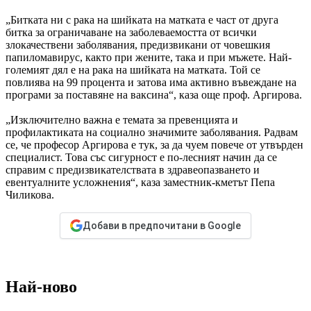
„Битката ни с рака на шийката на матката е част от друга
битка за ограничаване на заболеваемостта от всички
злокачествени заболявания, предизвикани от човешкия
папиломавирус, както при жените, така и при мъжете. Най-
големият дял е на рака на шийката на матката. Той се
повлиява на 99 процента и затова има активно въвеждане на
програми за поставяне на ваксина“, каза още проф. Аргирова.
„Изключително важна е темата за превенцията и
профилактиката на социално значимите заболявания. Радвам
се, че професор Аргирова е тук, за да чуем повече от утвърден
специалист. Това със сигурност е по-лесният начин да се
справим с предизвикателствата в здравеопазването и
евентуалните усложнения“, каза заместник-кметът Пепа
Чиликова.
Добави в предпочитани в Google
Най-ново