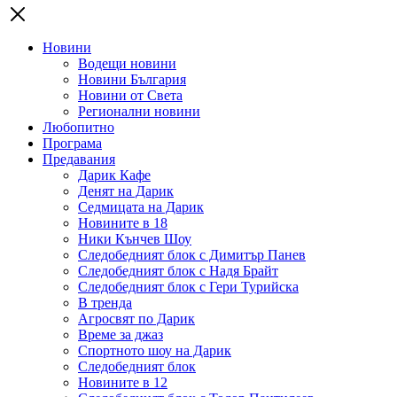
Новини
Водещи новини
Новини България
Новини от Света
Регионални новини
Любопитно
Програма
Предавания
Дарик Кафе
Денят на Дарик
Седмицата на Дарик
Новините в 18
Ники Кънчев Шоу
Следобедният блок с Димитър Панев
Следобедният блок с Надя Брайт
Следобедният блок с Гери Турийска
В тренда
Агросвят по Дарик
Време за джаз
Спортното шоу на Дарик
Следобедният блок
Новините в 12