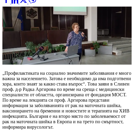
„Профилактиката на социално значимите заболявания е много
важна за населението. Затова е необходимо да има подготвени
хора, които знаят за какво става въпрос“. Това заяви в Сливен
проф. д-р Радка Аргирова по време на среща с медицински
специалисти от областта, организирана от фондация МОСТ.
По време на лекцията си проф. Аргирова представи
информация за заболяванията от рак на маточната шийка,
ваксинирането на бременни и новостите и терапията на ХИВ
инфекцията. България е на второ място по заболеваемост от
рак на маточната шийка в Европа и на трето по смъртност,
информира вирусологът.