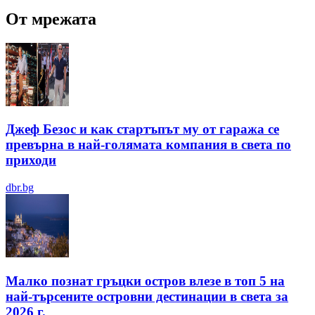
От мрежата
Джеф Безос и как стартъпът му от гаража се
превърна в най-голямата компания в света по
приходи
dbr.bg
Малко познат гръцки остров влезе в топ 5 на
най-търсените островни дестинации в света за
2026 г.