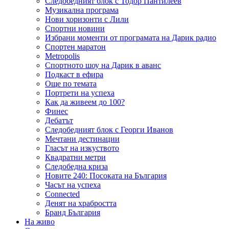
Следобедният блок с Тодор Пантилеев
Музикална програма
Нови хоризонти с Лили
Спортни новини
Избрани моменти от програмата на Дарик радио
Спортен маратон
Metropolis
Спортното шоу на Дарик в аванс
Подкаст в ефира
Още по темата
Портрети на успеха
Как да живеем до 100?
Финес
Дебатът
Следобедният блок с Георги Иванов
Мечтани дестинации
Гласът на изкуството
Квадратни метри
Следобедна криза
Новите 240: Посоката на България
Часът на успеха
Connected
Денят на храбростта
Бранд България
На живо