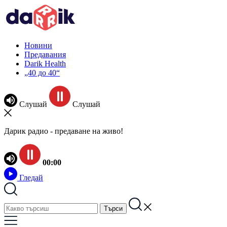
Новини
Предавания
Darik Health
„40 до 40“
Слушай
Слушай
Дарик радио - предаване на живо!
00:00
Гледай