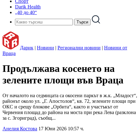
Спорт
Darik Health
„40 до 40“
Дарик
|
Новини
|
Регионални новини
|
Новини от
Враца
Продължава косенето на
зелените площи във Враца
От началото на седмицата са окосени паркът в ж.к. „Младост“,
районът около ул. „Г. Апостолов“, кв. 72, зелените площи при
ОКС и срещу блокове „Орбита“, както и участъкът от
Червения площад до района на моста при река Лева (разклона
за с. Згориград), съобщ...
Анелия Костова
17 Юни 2026 10:57 ч.