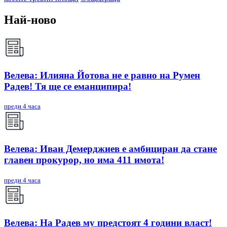
Най-ново
Велева: Илияна Йотова не е равно на Румен
Радев! Тя ще се еманципира!
преди 4 часа
Велева: Иван Демерджиев е амбициран да стане
главен прокурор, но има 411 имота!
преди 4 часа
Велева: На Радев му предстоят 4 години власт!