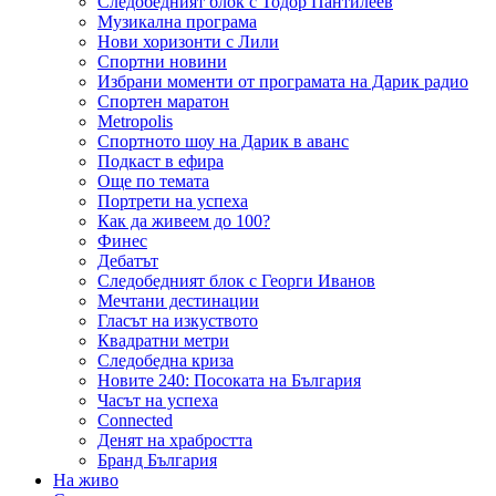
Следобедният блок с Тодор Пантилеев
Музикална програма
Нови хоризонти с Лили
Спортни новини
Избрани моменти от програмата на Дарик радио
Спортен маратон
Metropolis
Спортното шоу на Дарик в аванс
Подкаст в ефира
Още по темата
Портрети на успеха
Как да живеем до 100?
Финес
Дебатът
Следобедният блок с Георги Иванов
Мечтани дестинации
Гласът на изкуството
Квадратни метри
Следобедна криза
Новите 240: Посоката на България
Часът на успеха
Connected
Денят на храбростта
Бранд България
На живо