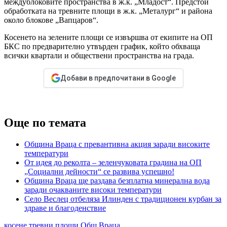
междублоковите пространства в ж.к. „Младост“. Предстои
обработката на тревните площи в ж.к. „Металург“ и района
около блокове „Вапцаров“.
Косенето на зелените площи се извършва от екипите на ОП
БКС по предварително утвърден график, който обхваща
всички квартали и обществени пространства на града.
Добави в предпочитани в Google
Още по темата
Община Враца с превантивна акция заради високите
температури
От идея до реколта – зеленчуковата градина на ОП
„Социални дейности“ се развива успешно!
Община Враца ще раздава безплатна минерална вода
заради очакваните високи температури
Село Веслец отбеляза Илинден с традиционен курбан за
здраве и благоденствие
косене тревни площи
Общ.Враца