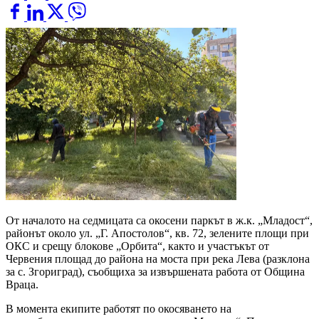
От началото на седмицата са окосени паркът в ж.к. „Младост“,
районът около ул. „Г. Апостолов“, кв. 72, зелените площи при
ОКС и срещу блокове „Орбита“, както и участъкът от
Червения площад до района на моста при река Лева (разклона
за с. Згориград), съобщиха за извършената работа от Община
Враца.
В момента екипите работят по окосяването на