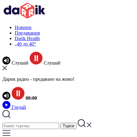
Новини
Предавания
Darik Health
„40 до 40“
Слушай
Слушай
Дарик радио - предаване на живо!
00:00
Гледай