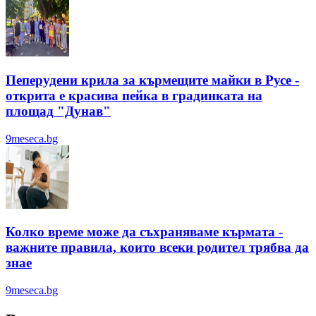
Пеперудени крила за кърмещите майки в Русе -
открита е красива пейка в градинката на
площад "Дунав"
9meseca.bg
Колко време може да съхраняваме кърмата -
важните правила, които всеки родител трябва да
знае
9meseca.bg