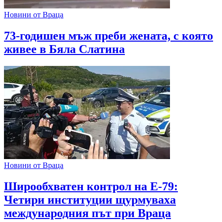
Новини от Враца
73-годишен мъж преби жената, с която
живее в Бяла Слатина
Новини от Враца
Широобхватен контрол на Е-79:
Четири институции щурмуваха
международния път при Враца