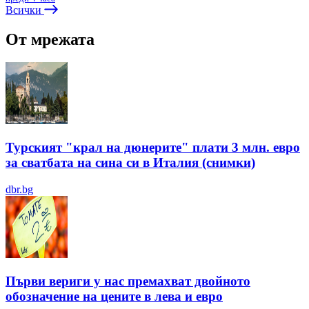
Всички
От мрежата
Турският "крал на дюнерите" плати 3 млн. евро
за сватбата на сина си в Италия (снимки)
dbr.bg
Първи вериги у нас премахват двойното
обозначение на цените в лева и евро