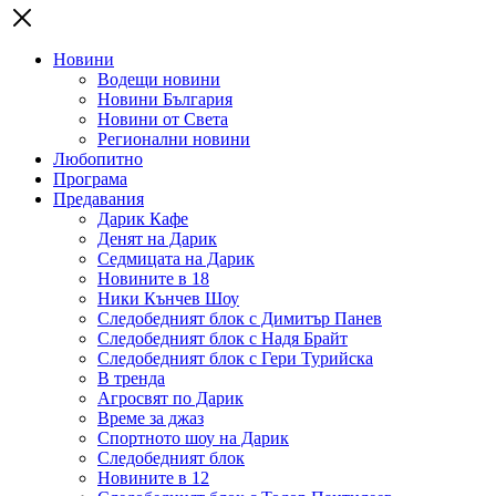
Новини
Водещи новини
Новини България
Новини от Света
Регионални новини
Любопитно
Програма
Предавания
Дарик Кафе
Денят на Дарик
Седмицата на Дарик
Новините в 18
Ники Кънчев Шоу
Следобедният блок с Димитър Панев
Следобедният блок с Надя Брайт
Следобедният блок с Гери Турийска
В тренда
Агросвят по Дарик
Време за джаз
Спортното шоу на Дарик
Следобедният блок
Новините в 12