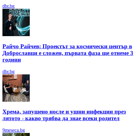
dbr.bg
Райчо Райчев: Проектът за космически център в
Доброславци е сложен, първата фаза ще отнеме 3
години
dbr.bg
Хрема, запушено носле и ушни инфекции през
лятотo - какво трябва да знае всеки родител
9meseca.bg