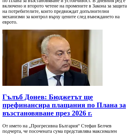
по Плана за възстановяване и устойчивост. В дневния ред е
включено и второто четене на промените в Закона за защита
на потребителите, които предвиждат допълнителни
механизми за контрол върху цените след въвеждането на
еврото.
Гълъб Донев: Бюджетът ще
префинансира плащания по Плана за
възстановяване през 2026 г.
От името на „Прогресивна България“ Стефан Белчев
подчерта, че посочената сума представлява максимален