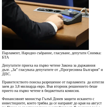
Парламент, Народно събрание, гласуване, депутати
Снимка:
БТА
Депутатите приеха на първо четене Закона за държавния
дълг. „За” гласуваха депутатите от „Прогресивна България” и
ДПС.
Правителството поиска разрешение от парламента да изтегли
заем до 3,8 милиарда евро. Във вторник решиението беше
прието на първо четене в бюджетната комисия.
Финансовият министър Гълъб Донев защити искането с
инвестициите, които трябва да се направят до края на август