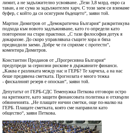
лимит, а не задължително усвояване. „Тези 3,8 млрд. евро са
таван, а не сума за задължителен харч. С този заем си взимаме
буфер, с който да си осигурим бъдещето“, заяви той.
Мартин Димитров от „Демократична България“ разкритикува
подхода към новото задлъжняване, като го определи като
повторение на стари практики. „С тази философия дотук я
докарахме. До скоро управляваха същите хора и бяха
предвидили заеми. Добре че ги спряхме с протести“,
коментира Димитров.
Константин Проданов от „Прогресивна България“
предупреди за сериозни рискове в държавните финанси.
„Каква е разликата между нас и ГЕРБ? Те харчеха, а на нас
беше предявена сметката. Прогнозата е много тежка
- фискалният резерв е опоскан“, заяви той.
Депутатът от ГЕРБ-СДС Теменужка Петкова отговори остро
на критиките, като защити финансовата политика и отхвърли
обвиненията. „Не плащате ничии сметки, още по-малко на
ГЕРБ. Плащате сметката, която сме направили като
общество“, заяви Петкова.