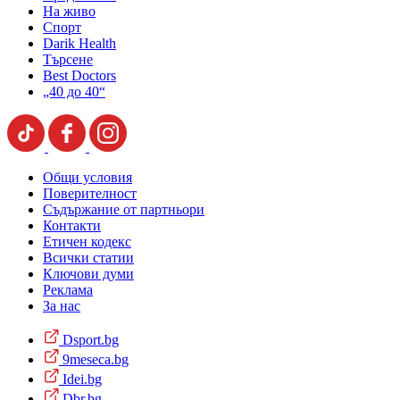
На живо
Спорт
Darik Health
Търсене
Best Doctors
„40 до 40“
Общи условия
Поверителност
Съдържание от партньори
Контакти
Етичен кодекс
Всички статии
Ключови думи
Реклама
За нас
Dsport.bg
9meseca.bg
Idei.bg
Dbr.bg