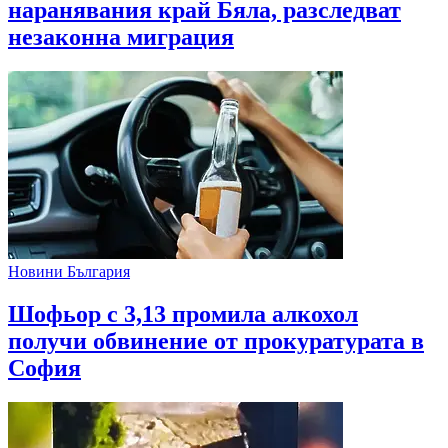
наранявания край Бяла, разследват
незаконна миграция
Новини България
Шофьор с 3,13 промила алкохол
получи обвинение от прокуратурата в
София