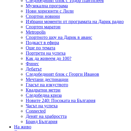
Следобедният блок с Тодор Пантилеев
Музикална програма
Нови хоризонти с Лили
Спортни новини
Избрани моменти от програмата на Дарик радио
Спортен маратон
Metropolis
Спортното шоу на Дарик в аванс
Подкаст в ефира
Още по темата
Портрети на успеха
Как да живеем до 100?
Финес
Дебатът
Следобедният блок с Георги Иванов
Мечтани дестинации
Гласът на изкуството
Квадратни метри
Следобедна криза
Новите 240: Посоката на България
Часът на успеха
Connected
Денят на храбростта
Бранд България
На живо