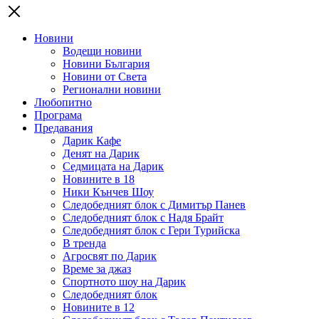
Новини
Водещи новини
Новини България
Новини от Света
Регионални новини
Любопитно
Програма
Предавания
Дарик Кафе
Денят на Дарик
Седмицата на Дарик
Новините в 18
Ники Кънчев Шоу
Следобедният блок с Димитър Панев
Следобедният блок с Надя Брайт
Следобедният блок с Гери Турийска
В тренда
Агросвят по Дарик
Време за джаз
Спортното шоу на Дарик
Следобедният блок
Новините в 12