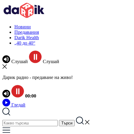
Новини
Предавания
Darik Health
„40 до 40“
Слушай
Слушай
Дарик радио - предаване на живо!
00:00
Гледай