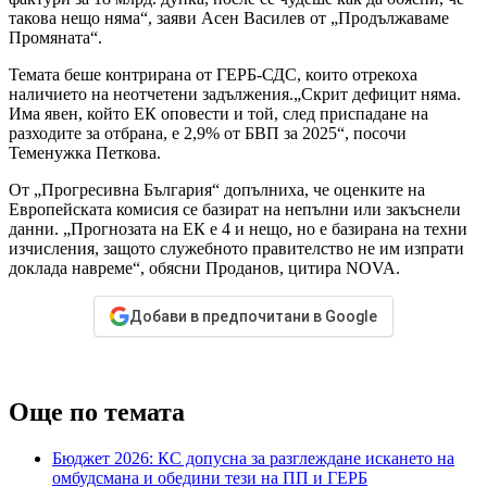
такова нещо няма“, заяви Асен Василев от „Продължаваме
Промяната“.
Темата беше контрирана от ГЕРБ-СДС, които отрекоха
наличието на неотчетени задължения.„Скрит дефицит няма.
Има явен, който ЕК оповести и той, след приспадане на
разходите за отбрана, е 2,9% от БВП за 2025“, посочи
Теменужка Петкова.
От „Прогресивна България“ допълниха, че оценките на
Европейската комисия се базират на непълни или закъснели
данни. „Прогнозата на ЕК е 4 и нещо, но е базирана на техни
изчисления, защото служебното правителство не им изпрати
доклада навреме“, обясни Проданов, цитира NOVA.
Добави в предпочитани в Google
Още по темата
Бюджет 2026: КС допусна за разглеждане искането на
омбудсмана и обедини тези на ПП и ГЕРБ