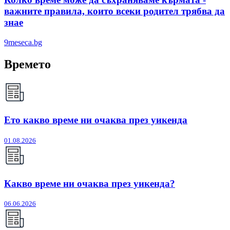
важните правила, които всеки родител трябва да
знае
9meseca.bg
Времето
Ето какво време ни очаква през уикенда
01.08.2026
Какво време ни очаква през уикенда?
06.06.2026