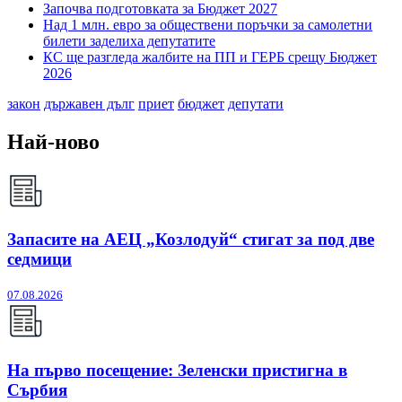
Започва подготовката за Бюджет 2027
Над 1 млн. евро за обществени поръчки за самолетни
билети заделиха депутатите
КС ще разгледа жалбите на ПП и ГЕРБ срещу Бюджет
2026
закон
държавен дълг
приет
бюджет
депутати
Най-ново
Запасите на АЕЦ „Козлодуй“ стигат за под две
седмици
07.08.2026
На първо посещение: Зеленски пристигна в
Сърбия