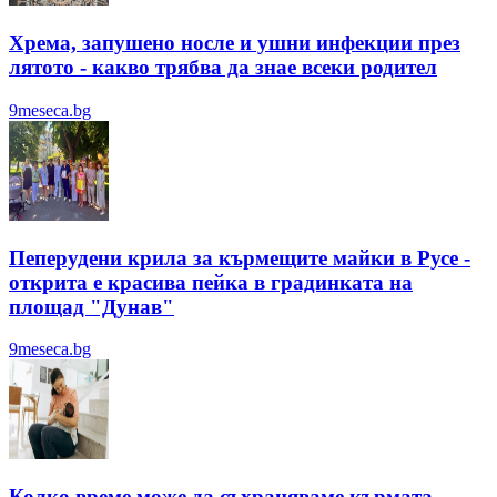
Хрема, запушено носле и ушни инфекции през
лятотo - какво трябва да знае всеки родител
9meseca.bg
Пеперудени крила за кърмещите майки в Русе -
открита е красива пейка в градинката на
площад "Дунав"
9meseca.bg
Колко време може да съхраняваме кърмата -