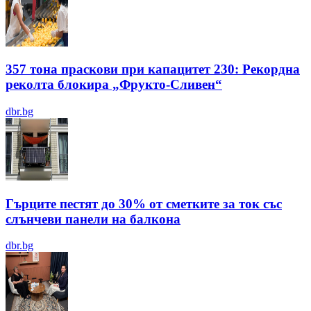
357 тона праскови при капацитет 230: Рекордна
реколта блокира „Фрукто-Сливен“
dbr.bg
Гърците пестят до 30% от сметките за ток със
слънчеви панели на балкона
dbr.bg