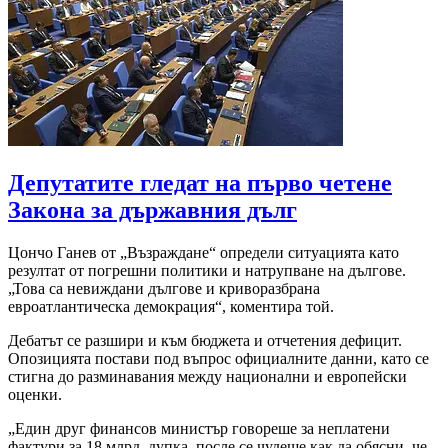
Депутатите гледат на първо четене
Закона за държавния дълг
Цончо Ганев от „Възраждане“ определи ситуацията като
резултат от погрешни политики и натрупване на дългове.
„Това са невиждани дългове и криворазбрана
евроатлантическа демокрация“, коментира той.
Дебатът се разшири и към бюджета и отчетения дефицит.
Опозицията постави под въпрос официалните данни, като се
стигна до разминавания между национални и европейски
оценки.
„Един друг финансов министър говореше за неплатени
фактури за 18 млрд. дупка, после се чудеше как да обясни, че