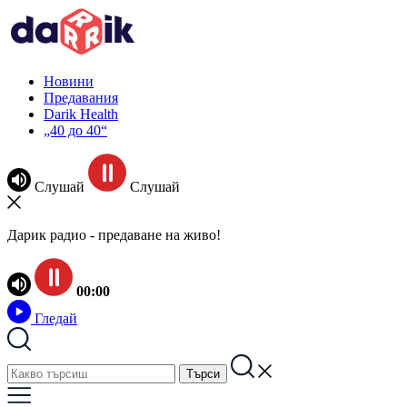
Новини
Предавания
Darik Health
„40 до 40“
Слушай
Слушай
Дарик радио - предаване на живо!
00:00
Гледай