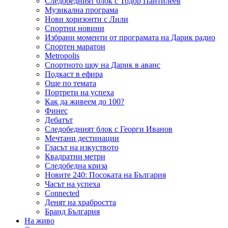
Следобедният блок с Тодор Пантилеев
Музикална програма
Нови хоризонти с Лили
Спортни новини
Избрани моменти от програмата на Дарик радио
Спортен маратон
Metropolis
Спортното шоу на Дарик в аванс
Подкаст в ефира
Още по темата
Портрети на успеха
Как да живеем до 100?
Финес
Дебатът
Следобедният блок с Георги Иванов
Мечтани дестинации
Гласът на изкуството
Квадратни метри
Следобедна криза
Новите 240: Посоката на България
Часът на успеха
Connected
Денят на храбростта
Бранд България
На живо