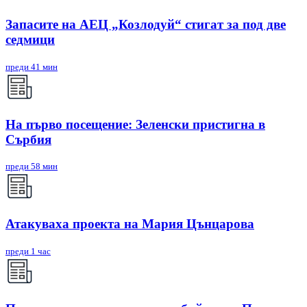
Запасите на АЕЦ „Козлодуй“ стигат за под две
седмици
преди 41 мин
На първо посещение: Зеленски пристигна в
Сърбия
преди 58 мин
Атакуваха проекта на Мария Цънцарова
преди 1 час