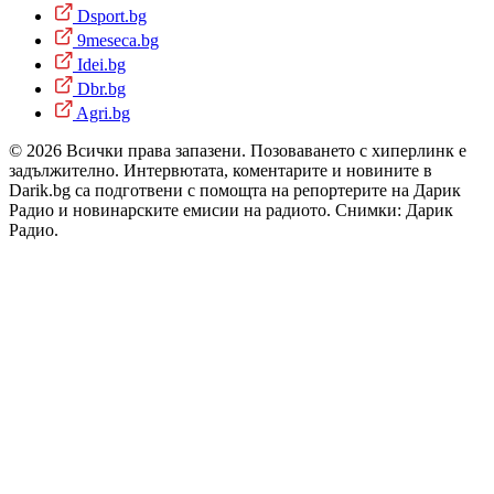
Dsport.bg
9meseca.bg
Idei.bg
Dbr.bg
Agri.bg
© 2026 Всички права запазени. Позоваването с хиперлинк е
задължително. Интервютата, коментарите и новините в
Darik.bg са подготвени с помощта на репортерите на Дарик
Радио и новинарските емисии на радиото. Снимки: Дарик
Радио.