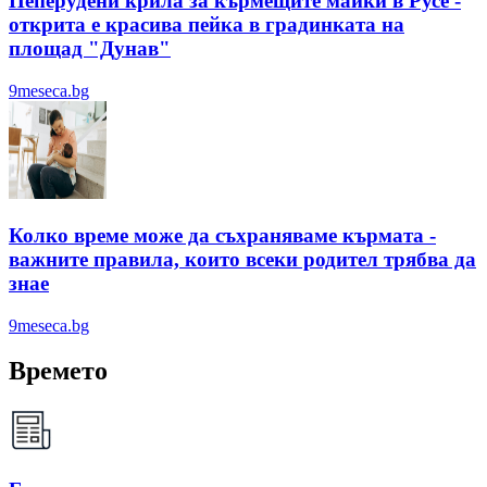
Пеперудени крила за кърмещите майки в Русе -
открита е красива пейка в градинката на
площад "Дунав"
9meseca.bg
Колко време може да съхраняваме кърмата -
важните правила, които всеки родител трябва да
знае
9meseca.bg
Времето