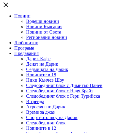
Новини
Водещи новини
Новини България
Новини от Света
Регионални новини
Любопитно
Програма
Предавания
Дарик Кафе
Денят на Дарик
Седмицата на Дарик
Новините в 18
Ники Кънчев Шоу
Следобедният блок с Димитър Панев
Следобедният блок с Надя Брайт
Следобедният блок с Гери Турийска
В тренда
Агросвят по Дарик
Време за джаз
Спортното шоу на Дарик
Следобедният блок
Новините в 12