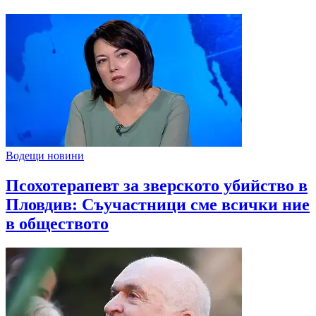
Водещи новини
Псохотерапевт за зверското убийство в
Пловдив: Съучастници сме всички ние
в обществото