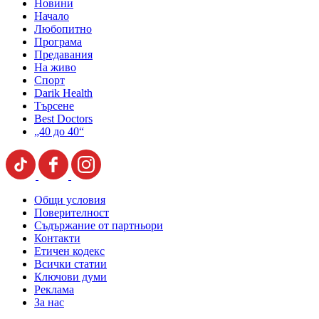
Новини
Начало
Любопитно
Програма
Предавания
На живо
Спорт
Darik Health
Търсене
Best Doctors
„40 до 40“
Общи условия
Поверителност
Съдържание от партньори
Контакти
Етичен кодекс
Всички статии
Ключови думи
Реклама
За нас