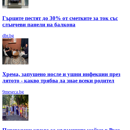
Гърците пестят до 30% от сметките за ток със
слънчеви панели на балкона
dbr.bg
Хрема, запушено носле и ушни инфекции през
лятотo - какво трябва да знае всеки родител
9meseca.bg