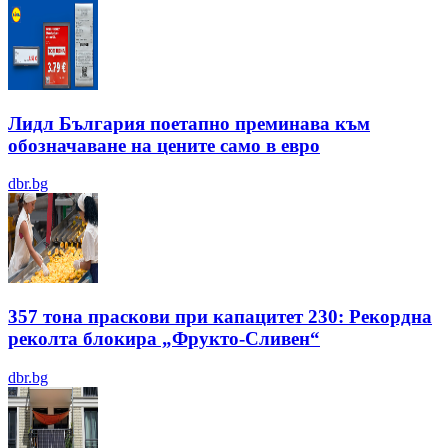
Лидл България поетапно преминава към
обозначаване на цените само в евро
dbr.bg
357 тона праскови при капацитет 230: Рекордна
реколта блокира „Фрукто-Сливен“
dbr.bg