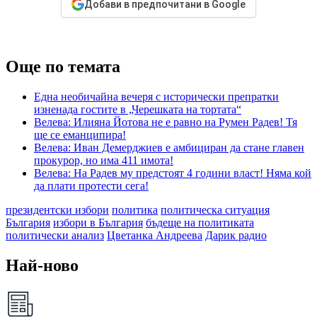
Добави в предпочитани в Google
Още по темата
Една необичайна вечеря с исторически препратки
изненада гостите в „Черешката на тортата“
Велева: Илияна Йотова не е равно на Румен Радев! Тя
ще се еманципира!
Велева: Иван Демерджиев е амбициран да стане главен
прокурор, но има 411 имота!
Велева: На Радев му предстоят 4 години власт! Няма кой
да плати протести сега!
президентски избори
политика
политическа ситуация
България
избори в България
бъдеще на политиката
политически анализ
Цветанка Андреева
Дарик радио
Най-ново