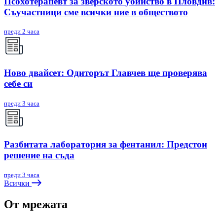
Псохотерапевт за зверското убийство в Пловдив:
Съучастници сме всички ние в обществото
преди 2 часа
Ново двайсет: Одиторът Главчев ще проверява
себе си
преди 3 часа
Разбитата лаборатория за фентанил: Предстои
решение на съда
преди 3 часа
Всички
От мрежата