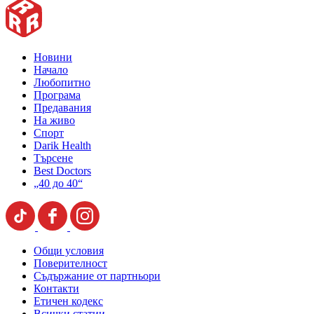
Новини
Начало
Любопитно
Програма
Предавания
На живо
Спорт
Darik Health
Търсене
Best Doctors
„40 до 40“
Общи условия
Поверителност
Съдържание от партньори
Контакти
Етичен кодекс
Всички статии