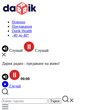
Новини
Предавания
Darik Health
„40 до 40“
Слушай
Слушай
Дарик радио - предаване на живо!
00:00
Гледай