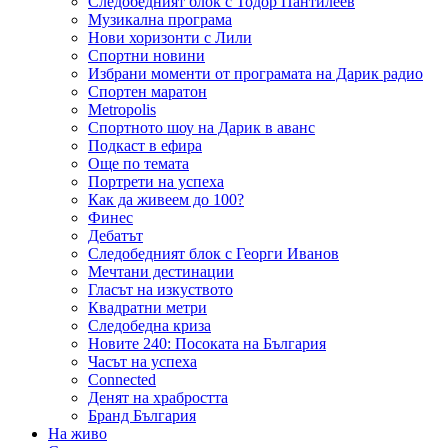
Следобедният блок с Тодор Пантилеев
Музикална програма
Нови хоризонти с Лили
Спортни новини
Избрани моменти от програмата на Дарик радио
Спортен маратон
Metropolis
Спортното шоу на Дарик в аванс
Подкаст в ефира
Още по темата
Портрети на успеха
Как да живеем до 100?
Финес
Дебатът
Следобедният блок с Георги Иванов
Мечтани дестинации
Гласът на изкуството
Квадратни метри
Следобедна криза
Новите 240: Посоката на България
Часът на успеха
Connected
Денят на храбростта
Бранд България
На живо