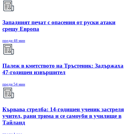
Западният печат с опасения от руски атаки
срещу Европа
преди 48 мин
Палеж в кметството на Тръстеник: Задържаха
47-годишен извършител
преди 54 мин
Кървава стрелба: 14-годишен ученик застреля
учител, рани трима и се самоуби в училище в
Тайланд