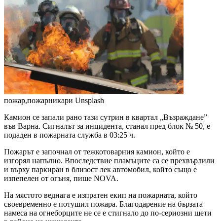
пожар,пожарникари
Unsplash
Камион се запали рано тази сутрин в квартал „Възраждане”
във Варна. Сигналът за инцидента, станал пред блок № 50, е
подаден в пожарната служба в 03:25 ч.
Пожарът е започнал от тежкотоварния камион, който е
изгорял напълно. Впоследствие пламъците са се прехвърлили
и върху паркиран в близост лек автомобил, който също е
изпепелен от огъня, пише NOVA.
На мястото веднага е изпратен екип на пожарната, който
своевременно е потушил пожара. Благодарение на бързата
намеса на огнеборците не се е стигнало до по-сериозни щети