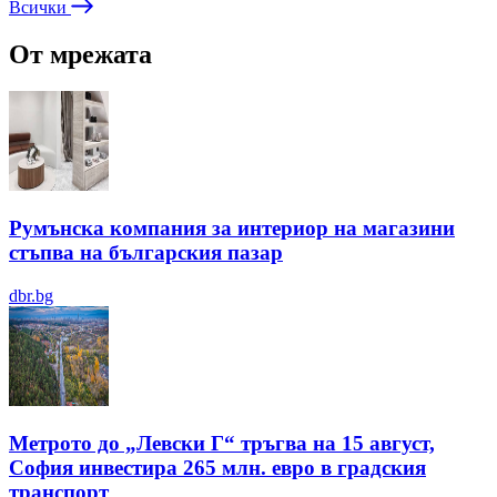
Всички
От мрежата
Румънска компания за интериор на магазини
стъпва на българския пазар
dbr.bg
Метрото до „Левски Г“ тръгва на 15 август,
София инвестира 265 млн. евро в градския
транспорт