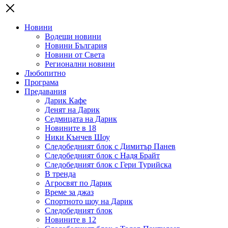
Новини
Водещи новини
Новини България
Новини от Света
Регионални новини
Любопитно
Програма
Предавания
Дарик Кафе
Денят на Дарик
Седмицата на Дарик
Новините в 18
Ники Кънчев Шоу
Следобедният блок с Димитър Панев
Следобедният блок с Надя Брайт
Следобедният блок с Гери Турийска
В тренда
Агросвят по Дарик
Време за джаз
Спортното шоу на Дарик
Следобедният блок
Новините в 12