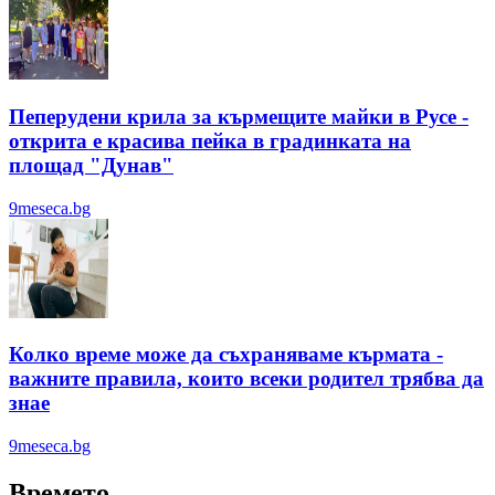
Пеперудени крила за кърмещите майки в Русе -
открита е красива пейка в градинката на
площад "Дунав"
9meseca.bg
Колко време може да съхраняваме кърмата -
важните правила, които всеки родител трябва да
знае
9meseca.bg
Времето