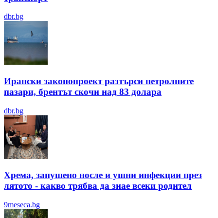
dbr.bg
Ирански законопроект разтърси петролните
пазари, брентът скочи над 83 долара
dbr.bg
Хрема, запушено носле и ушни инфекции през
лятотo - какво трябва да знае всеки родител
9meseca.bg