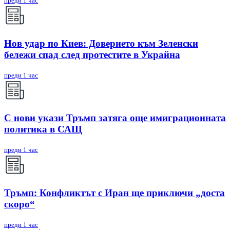
преди 1 час
Нов удар по Киев: Доверието към Зеленски
бележи спад след протестите в Украйна
преди 1 час
С нови укази Тръмп затяга още имиграционната
политика в САЩ
преди 1 час
Тръмп: Конфликтът с Иран ще приключи „доста
скоро“
преди 1 час