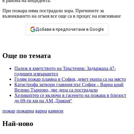
в района на инцидента.
При пожара няма пострадали хора. Причините за
възникването на огъня все още са в процес на изясняване
Добави в предпочитани в Google
Още по темата
Палеж в кметството на Тръстеник: Задържаха 47-
годишен извършител
Голям пожар пламна в София, девет екипа са на място
Катастрофа затвори главния път София – Варна край
Велико Търново, две деца са пострадали
Хеликоптер се включи в гасенето на пожара в близост
до 69-ти км на АМ „Тракия“
пожар
пожарна
варна
камион
Най-ново