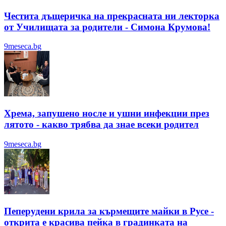
Честита дъщеричка на прекрасната ни лекторка
от Училищата за родители - Симона Крумова!
9meseca.bg
Хрема, запушено носле и ушни инфекции през
лятотo - какво трябва да знае всеки родител
9meseca.bg
Пеперудени крила за кърмещите майки в Русе -
открита е красива пейка в градинката на