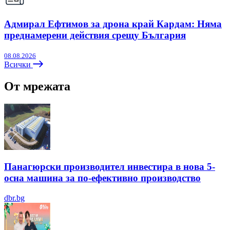
Адмирал Ефтимов за дрона край Кардам: Няма
преднамерени действия срещу България
08.08.2026
Всички
От мрежата
Панагюрски производител инвестира в нова 5-
осна машина за по-ефективно производство
dbr.bg