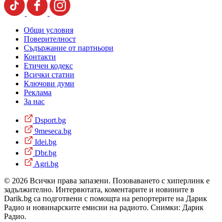
Общи условия
Поверителност
Съдържание от партньори
Контакти
Етичен кодекс
Всички статии
Ключови думи
Реклама
За нас
Dsport.bg
9meseca.bg
Idei.bg
Dbr.bg
Agri.bg
© 2026 Всички права запазени. Позоваването с хиперлинк е
задължително. Интервютата, коментарите и новините в
Darik.bg са подготвени с помощта на репортерите на Дарик
Радио и новинарските емисии на радиото. Снимки: Дарик
Радио.