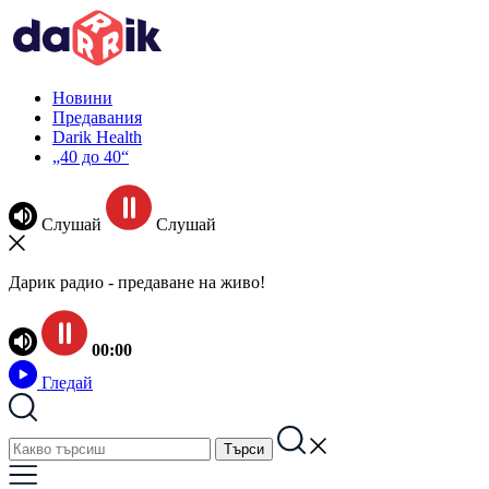
Новини
Предавания
Darik Health
„40 до 40“
Слушай
Слушай
Дарик радио - предаване на живо!
00:00
Гледай