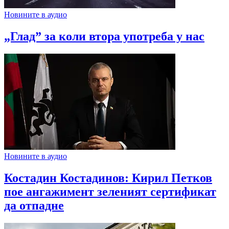
Новините в аудио
„Глад” за коли втора употреба у нас
Новините в аудио
Костадин Костадинов: Кирил Петков
пое ангажимент зеленият сертификат
да отпадне