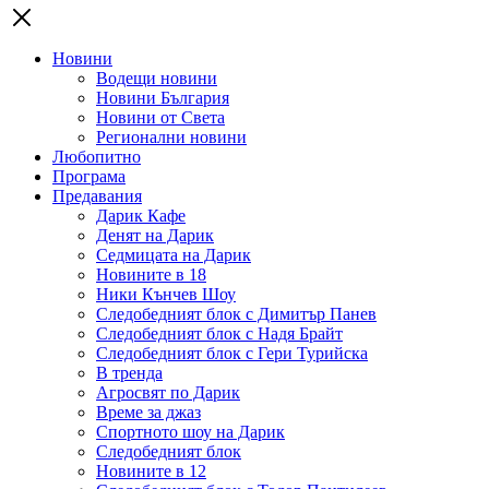
Новини
Водещи новини
Новини България
Новини от Света
Регионални новини
Любопитно
Програма
Предавания
Дарик Кафе
Денят на Дарик
Седмицата на Дарик
Новините в 18
Ники Кънчев Шоу
Следобедният блок с Димитър Панев
Следобедният блок с Надя Брайт
Следобедният блок с Гери Турийска
В тренда
Агросвят по Дарик
Време за джаз
Спортното шоу на Дарик
Следобедният блок
Новините в 12