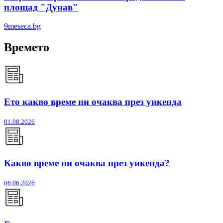
площад "Дунав"
9meseca.bg
Времето
Ето какво време ни очаква през уикенда
01.08.2026
Какво време ни очаква през уикенда?
06.06.2026