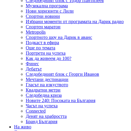
Следобедният блок с Тодор Пантилеев
Музикална програма
Нови хоризонти с Лили
Спортни новини
Избрани моменти от програмата на Дарик радио
Спортен маратон
Metropolis
Спортното шоу на Дарик в аванс
Подкаст в ефира
Още по темата
Портрети на успеха
Как да живеем до 100?
Финес
Дебатът
Следобедният блок с Георги Иванов
Мечтани дестинации
Гласът на изкуството
Квадратни метри
Следобедна криза
Новите 240: Посоката на България
Часът на успеха
Connected
Денят на храбростта
Бранд България
На живо