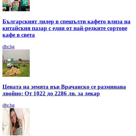
Българският лидер в спешълти кафето влиза на
китайския пазар с едни от най-редките сортове
кафе в света
dbr.bg
Цената на земята във Врачанско се разминава
двойно: От 1022 до 2286 лв. за декар
dbr.bg