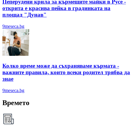
Пеперудени крила за кърмещите майки в Русе -
открита е красива пейка в градинката на
площад "Дунав"
9meseca.bg
Колко време може да съхраняваме кърмата -
важните правила, които всеки родител трябва да
знае
9meseca.bg
Времето