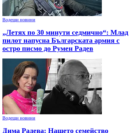
Водещи новини
„Летях по 30 минути седмично“: Млад
пилот напусна Българската армия с
остро писмо до Румен Радев
Водещи новини
Дима Радева: Нашето семейство