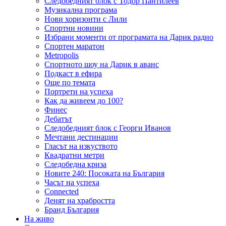
Следобедният блок с Тодор Пантилеев
Музикална програма
Нови хоризонти с Лили
Спортни новини
Избрани моменти от програмата на Дарик радио
Спортен маратон
Metropolis
Спортното шоу на Дарик в аванс
Подкаст в ефира
Още по темата
Портрети на успеха
Как да живеем до 100?
Финес
Дебатът
Следобедният блок с Георги Иванов
Мечтани дестинации
Гласът на изкуството
Квадратни метри
Следобедна криза
Новите 240: Посоката на България
Часът на успеха
Connected
Денят на храбростта
Бранд България
На живо