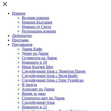
Новини
Водещи новини
Новини България
Новини от Света
Регионални новини
Любопитно
Програма
Предавания
Дарик Кафе
Денят на Дарик
Седмицата на Дарик
Новините в 18
Ники Кънчев Шоу
Следобедният блок с Димитър Панев
Следобедният блок с Надя Брайт
Следобедният блок с Гери Турийска
В тренда
Агросвят по Дарик
Време за джаз
Спортното шоу на Дарик
Следобедният блок
Новините в 12