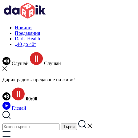
Новини
Предавания
Darik Health
„40 до 40“
Слушай
Слушай
Дарик радио - предаване на живо!
00:00
Гледай