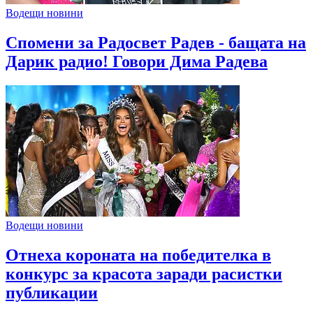
Водещи новини
Спомени за Радосвет Радев - бащата на
Дарик радио! Говори Дима Радева
Водещи новини
Отнеха короната на победителка в
конкурс за красота заради расистки
публикации