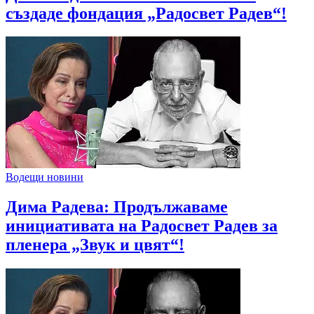
създаде фондация „Радосвет Радев“!
Водещи новини
Дима Радева: Продължаваме
инициативата на Радосвет Радев за
пленера „Звук и цвят“!