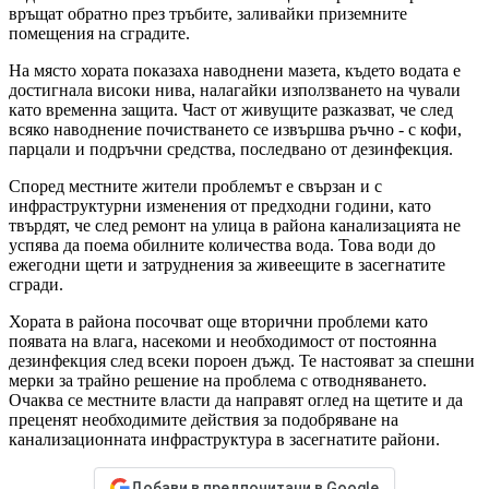
връщат обратно през тръбите, заливайки приземните
помещения на сградите.
На място хората показаха наводнени мазета, където водата е
достигнала високи нива, налагайки използването на чували
като временна защита. Част от живущите разказват, че след
всяко наводнение почистването се извършва ръчно - с кофи,
парцали и подръчни средства, последвано от дезинфекция.
Според местните жители проблемът е свързан и с
инфраструктурни изменения от предходни години, като
твърдят, че след ремонт на улица в района канализацията не
успява да поема обилните количества вода. Това води до
ежегодни щети и затруднения за живеещите в засегнатите
сгради.
Хората в района посочват още вторични проблеми като
появата на влага, насекоми и необходимост от постоянна
дезинфекция след всеки пороен дъжд. Те настояват за спешни
мерки за трайно решение на проблема с отводняването.
Очаква се местните власти да направят оглед на щетите и да
преценят необходимите действия за подобряване на
канализационната инфраструктура в засегнатите райони.
Добави в предпочитани в Google