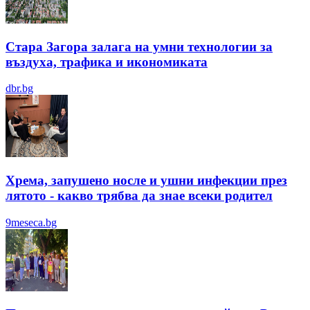
Стара Загора залага на умни технологии за
въздуха, трафика и икономиката
dbr.bg
Хрема, запушено носле и ушни инфекции през
лятотo - какво трябва да знае всеки родител
9meseca.bg