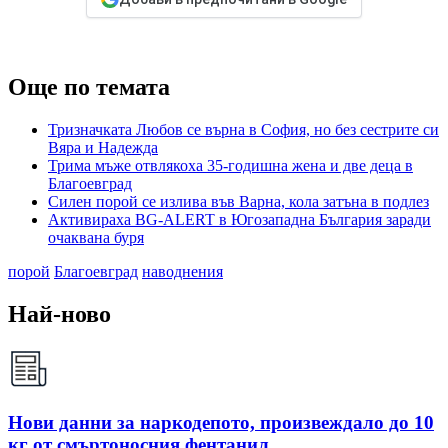
Още по темата
Тризначката Любов се върна в София, но без сестрите си
Вяра и Надежда
Трима мъже отвлякоха 35-годишна жена и две деца в
Благоевград
Силен порой се излива във Варна, кола затъна в подлез
Активираха BG-ALERT в Югозападна България заради
очаквана буря
порой
Благоевград
наводнения
Най-ново
Нови данни за наркодепото, произвеждало до 10
кг от смъртоносния фентанил