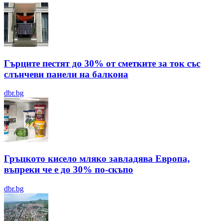
Гърците пестят до 30% от сметките за ток със
слънчеви панели на балкона
dbr.bg
Гръцкото кисело мляко завладява Европа,
въпреки че е до 30% по-скъпо
dbr.bg