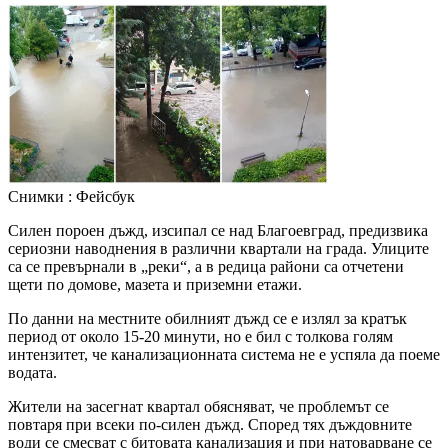
Снимки : Фейсбук
Силен пороен дъжд, изсипал се над Благоевград, предизвика
сериозни наводнения в различни квартали на града. Улиците
са се превърнали в „реки“, а в редица райони са отчетени
щети по домове, мазета и приземни етажи.
По данни на местните обилният дъжд се е излял за кратък
период от около 15-20 минути, но е бил с толкова голям
интензитет, че канализационната система не е успяла да поеме
водата.
Жители на засегнат квартал обясняват, че проблемът се
повтаря при всеки по-силен дъжд. Според тях дъждовните
води се смесват с битовата канализация и при натоварване се