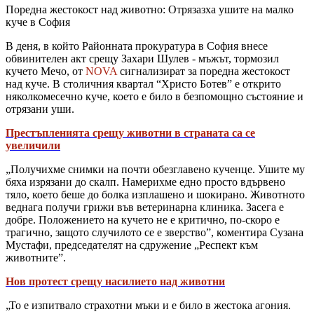
Поредна жестокост над животно: Отрязазха ушите на малко
куче в София
В деня, в който Районната прокуратура в София внесе
обвинителен акт срещу Захари Шулев - мъжът, тормозил
кучето Мечо, от
NOVA
сигнализират за поредна жестокост
над куче. В столичния квартал “Христо Ботев” е открито
няколкомесечно куче, което е било в безпомощно състояние и
отрязани уши.
Престъпленията срещу животни в страната са се
увеличили
„Получихме снимки на почти обезглавено кученце. Ушите му
бяха изрязани до скалп. Намерихме едно просто вдървено
тяло, което беше до болка изплашено и шокирано. Животното
веднага получи грижи във ветеринарна клиника. Засега е
добре. Положението на кучето не е критично, по-скоро е
трагично, защото случилото се е зверство”, коментира Сузана
Мустафи, председателят на сдружение „Респект към
животните”.
Нов протест срещу насилието над животни
„То е изпитвало страхотни мъки и е било в жестока агония.