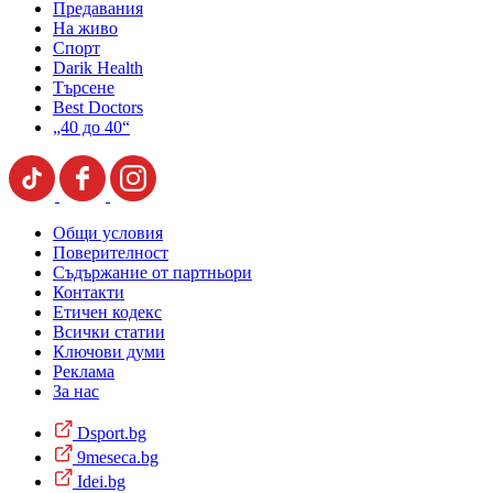
Предавания
На живо
Спорт
Darik Health
Търсене
Best Doctors
„40 до 40“
Общи условия
Поверителност
Съдържание от партньори
Контакти
Етичен кодекс
Всички статии
Ключови думи
Реклама
За нас
Dsport.bg
9meseca.bg
Idei.bg