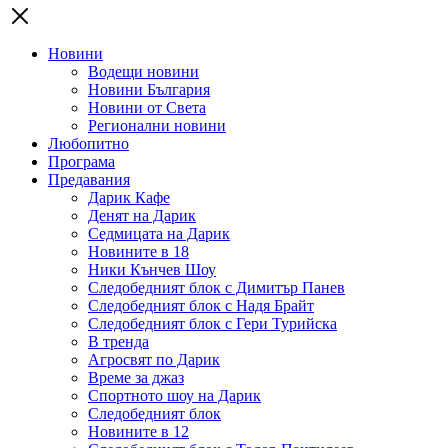
Новини
Водещи новини
Новини България
Новини от Света
Регионални новини
Любопитно
Програма
Предавания
Дарик Кафе
Денят на Дарик
Седмицата на Дарик
Новините в 18
Ники Кънчев Шоу
Следобедният блок с Димитър Панев
Следобедният блок с Надя Брайт
Следобедният блок с Гери Турийска
В тренда
Агросвят по Дарик
Време за джаз
Спортното шоу на Дарик
Следобедният блок
Новините в 12