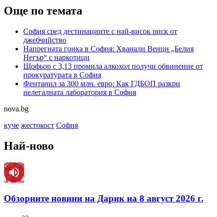
Още по темата
София сред дестинациите с най-висок риск от
джебчийство
Напрегната гонка в София: Хванали Венци „Белия
Негър“ с наркотици
Шофьор с 3,13 промила алкохол получи обвинение от
прокуратурата в София
Фентанил за 300 млн. евро: Как ГДБОП разкри
нелегалната лаборатория в София
nova.bg
куче
жестокост
София
Най-ново
Обзорните новини на Дарик на 8 август 2026 г.