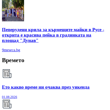
Пеперудени крила за кърмещите майки в Русе -
открита е красива пейка в градинката на
площад "Дунав"
9meseca.bg
Времето
Ето какво време ни очаква през уикенда
01.08.2026