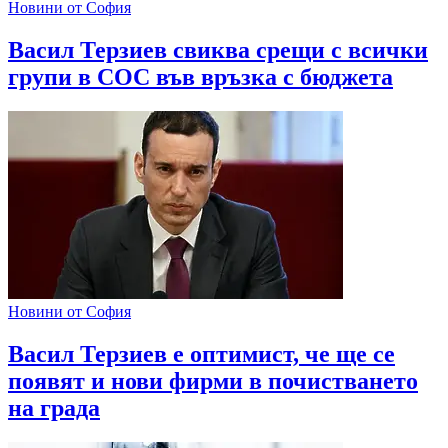
Новини от София
Васил Терзиев свиква срещи с всички
групи в СОС във връзка с бюджета
Новини от София
Васил Терзиев е оптимист, че ще се
появят и нови фирми в почистването
на града