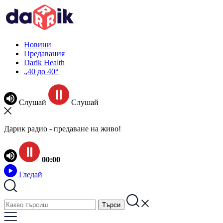
Новини
Предавания
Darik Health
„40 до 40“
Слушай
Слушай
Дарик радио - предаване на живо!
00:00
Гледай