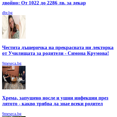
двойно: От 1022 до 2286 лв. за декар
dbr.bg
Честита дъщеричка на прекрасната ни лекторка
от Училищата за родители - Симона Крумова!
9meseca.bg
Хрема, запушено носле и ушни инфекции през
лятотo - какво трябва да знае всеки родител
9meseca.bg