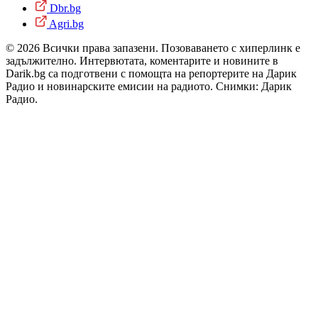
Dbr.bg
Agri.bg
© 2026 Всички права запазени. Позоваването с хиперлинк е
задължително. Интервютата, коментарите и новините в
Darik.bg са подготвени с помощта на репортерите на Дарик
Радио и новинарските емисии на радиото. Снимки: Дарик
Радио.