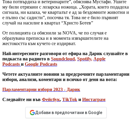
Това потвърдиха и ветеринарите”, обяснява Мустафи. Ушите
му били отрязани с лозарска ножица. „Хората, които подадоха
сигнала, ни казаха, че кварталът е ад за бездомните животни и
е пълно със садисти”, посочва тя. Това не е било първият
случай на насилие в квартал “Христо Ботев”
От полицията са обяснили за NOVA, че по случая е
образувана преписка и в момента извършителите на
жестокостта към кучето се издирват.
Най-интересните разговори от ефира на Дарик слушайте в
подкаста на радиото в
Soundcloud
,
Spotify
,
Apple
Podcasts
и
Google Podcasts
Четете актуалните новини за предсрочните парламентарни
избори, анализи, коментари и всичко от деня на вота:
Парламентарни избори 2023 - Дарик
Следвайте ни във
Фейсбук
,
TikTok
и
Инстаграм
Добави в предпочитани в Google