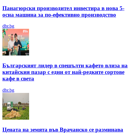
Панагюрски производител инвестира в нова 5-
осна машина за по-ефективно производство
dbr.bg
Българският лидер в спешълти кафето влиза на
китайския пазар с едни от най-редките сортове
кафе в света
dbr.bg
Цената на земята във Врачанско се разминава