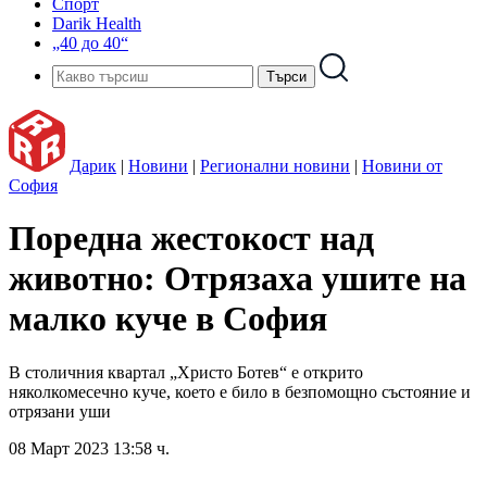
Спорт
Darik Health
„40 до 40“
Дарик
|
Новини
|
Регионални новини
|
Новини от
София
Поредна жестокост над
животно: Отрязаха ушите на
малко куче в София
В столичния квартал „Христо Ботев“ е открито
няколкомесечно куче, което е било в безпомощно състояние и
отрязани уши
08 Март 2023 13:58 ч.