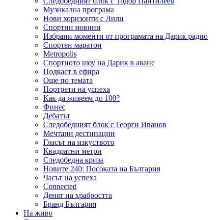
Следобедният блок с Тодор Пантилеев
Музикална програма
Нови хоризонти с Лили
Спортни новини
Избрани моменти от програмата на Дарик радио
Спортен маратон
Metropolis
Спортното шоу на Дарик в аванс
Подкаст в ефира
Още по темата
Портрети на успеха
Как да живеем до 100?
Финес
Дебатът
Следобедният блок с Георги Иванов
Мечтани дестинации
Гласът на изкуството
Квадратни метри
Следобедна криза
Новите 240: Посоката на България
Часът на успеха
Connected
Денят на храбростта
Бранд България
На живо