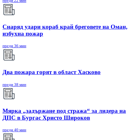
преди 22 мин
Снаряд удари кораб край бреговете на Оман,
избухна пожар
преди 36 мин
Два пожара горят в област Хасково
преди 38 мин
Мярка „задържане под стража“ за лидера на
ДПС в Бургас Христо Широков
преди 40 мин