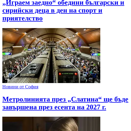
„Играем заедно“ обедини български и
сирийски деца в ден на спорт и
приятелство
Новини от София
Метролинията през „Слатина“ ще бъде
завършена през есента на 2027 г.