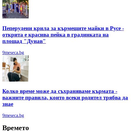
Пеперудени крила за кърмещите майки в Русе -
открита е красива пейка в градинката на
площад "Дунав"
9meseca.bg
Колко време може да съхраняваме кърмата -
важните правила, които всеки родител трябва да
знае
9meseca.bg
Времето