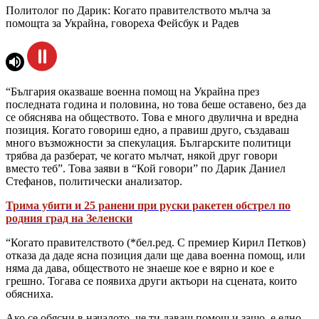
Политолог по Дарик: Когато правителството мълча за
помощта за Украйна, говореха Фейсбук и Радев
“България оказваше военна помощ на Украйна през
последната година и половина, но това беше оставено, без да
се обяснява на обществото. Това е много двулична и вредна
позиция. Когато говориш едно, а правиш друго, създаваш
много възможности за спекулация. Българските политици
трябва да разберат, че когато мълчат, някой друг говори
вместо теб”. Това заяви в “Кой говори” по Дарик Даниел
Стефанов, политически анализатор.
Трима убити и 25 ранени при руски ракетен обстрел по
родния град на Зеленски
“Когато правителството (*бел.ред. С премиер Кирил Петков)
отказа да даде ясна позиция дали ще дава военна помощ, или
няма да дава, обществото не знаеше кое е вярно и кое е
грешно. Тогава се появиха други актьори на сцената, които
обясниха.
Ако се обясни в началото, че ти даваш помощ и защо, е едно.