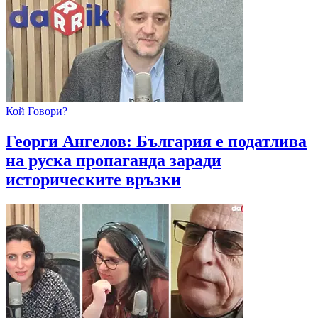
Кой Говори?
Георги Ангелов: България е податлива
на руска пропаганда заради
историческите връзки