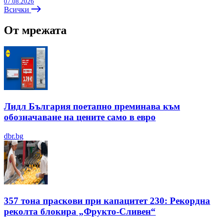
07.08.2026
Всички
От мрежата
Лидл България поетапно преминава към
обозначаване на цените само в евро
dbr.bg
357 тона праскови при капацитет 230: Рекордна
реколта блокира „Фрукто-Сливен“