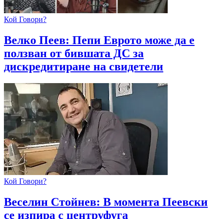
Кой Говори?
Велко Пеев: Пепи Еврото може да е
ползван от бившата ДС за
дискредитиране на свидетели
Кой Говори?
Веселин Стойнев: В момента Пеевски
се изпира с центруфуга