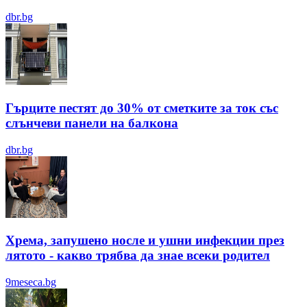
dbr.bg
Гърците пестят до 30% от сметките за ток със
слънчеви панели на балкона
dbr.bg
Хрема, запушено носле и ушни инфекции през
лятотo - какво трябва да знае всеки родител
9meseca.bg