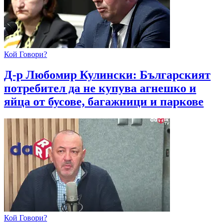
Кой Говори?
Д-р Любомир Кулински: Българският
потребител да не купува агнешко и
яйца от бусове, багажници и паркове
Кой Говори?