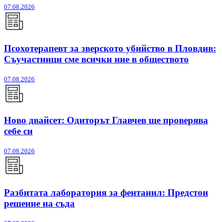
07.08.2026
Псохотерапевт за зверското убийство в Пловдив:
Съучастници сме всички ние в обществото
07.08.2026
Ново двайсет: Одиторът Главчев ще проверява
себе си
07.08.2026
Разбитата лаборатория за фентанил: Предстои
решение на съда