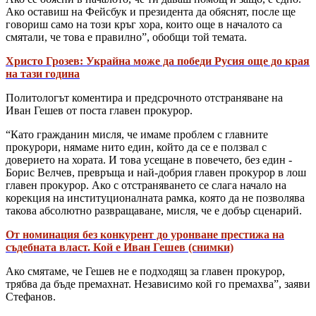
Ако оставиш на Фейсбук и президента да обяснят, после ще
говориш само на този кръг хора, които още в началото са
смятали, че това е правилно”, обобщи той темата.
Христо Грозев: Украйна може да победи Русия още до края
на тази година
Политологът коментира и предсрочното отстраняване на
Иван Гешев от поста главен прокурор.
“Като гражданин мисля, че имаме проблем с главните
прокурори, нямаме нито един, който да се е ползвал с
доверието на хората. И това усещане в повечето, без един -
Борис Велчев, превръща и най-добрия главен прокурор в лош
главен прокурор. Ако с отстраняването се слага начало на
корекция на институционалната рамка, която да не позволява
такова абсолютно развращаване, мисля, че е добър сценарий.
От номинация без конкурент до уронване престижа на
съдебната власт. Кой е Иван Гешев (снимки)
Ако смятаме, че Гешев не е подходящ за главен прокурор,
трябва да бъде премахнат. Независимо кой го премахва”, заяви
Стефанов.