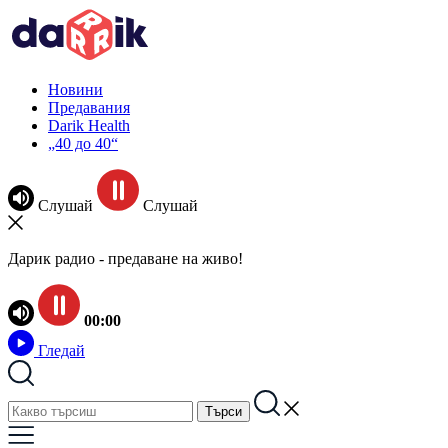
Новини
Предавания
Darik Health
„40 до 40“
Слушай
Слушай
Дарик радио - предаване на живо!
00:00
Гледай