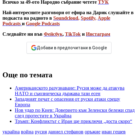
Всичко за 49-ото Народно събрание четете
ТУК
Най-интересните разговори от ефира на Дарик слушайте в
подкаста на радиото в
Soundcloud
,
Spotify
,
Apple
Podcasts
и
Google Podcasts
Следвайте ни във
Фейсбук
,
TikTok
и
Инстаграм
Добави в предпочитани в Google
Още по темата
Американското разузнаване: Русия може да атакува
НАТО и съюзническа държава тази есен
Западният печат с опасения от руски атаки срещу
Европа
Нов удар по Киев: Доверието към Зеленски бележи спад
след протестите в Украйна
Тръмп: Конфликтът с Иран ще приключи „доста скоро“
украйна
война
русия
даниел стефанов
оръжие
иван гешев