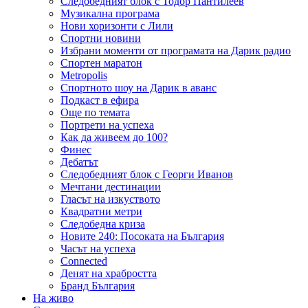
Следобедният блок с Тодор Пантилеев
Музикална програма
Нови хоризонти с Лили
Спортни новини
Избрани моменти от програмата на Дарик радио
Спортен маратон
Metropolis
Спортното шоу на Дарик в аванс
Подкаст в ефира
Още по темата
Портрети на успеха
Как да живеем до 100?
Финес
Дебатът
Следобедният блок с Георги Иванов
Мечтани дестинации
Гласът на изкуството
Квадратни метри
Следобедна криза
Новите 240: Посоката на България
Часът на успеха
Connected
Денят на храбростта
Бранд България
На живо