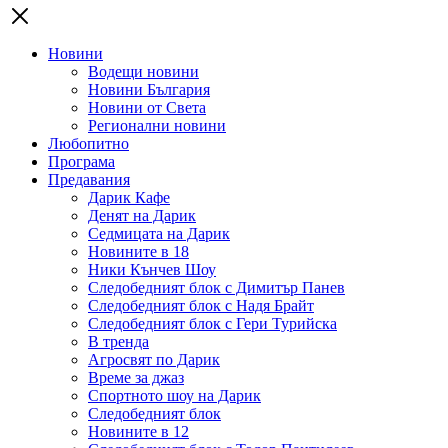
Новини
Водещи новини
Новини България
Новини от Света
Регионални новини
Любопитно
Програма
Предавания
Дарик Кафе
Денят на Дарик
Седмицата на Дарик
Новините в 18
Ники Кънчев Шоу
Следобедният блок с Димитър Панев
Следобедният блок с Надя Брайт
Следобедният блок с Гери Турийска
В тренда
Агросвят по Дарик
Време за джаз
Спортното шоу на Дарик
Следобедният блок
Новините в 12