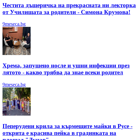
Честита дъщеричка на прекрасната ни лекторка
от Училищата за родители - Симона Крумова!
9meseca.bg
Хрема, запушено носле и ушни инфекции през
лятотo - какво трябва да знае всеки родител
9meseca.bg
Пеперудени крила за кърмещите майки в Русе -
открита е красива пейка в градинката на
площад "Дунав"