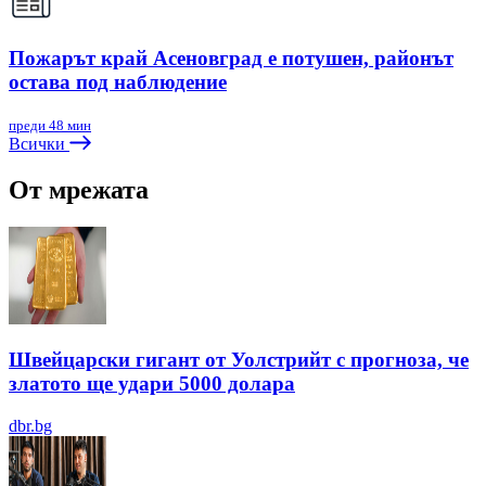
Пожарът край Асеновград е потушен, районът
остава под наблюдение
преди 48 мин
Всички
От мрежата
Швейцарски гигант от Уолстрийт с прогноза, че
златото ще удари 5000 долара
dbr.bg