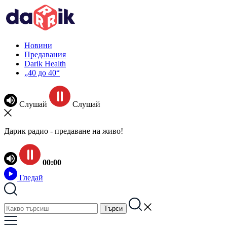
Новини
Предавания
Darik Health
„40 до 40“
Слушай
Слушай
Дарик радио - предаване на живо!
00:00
Гледай