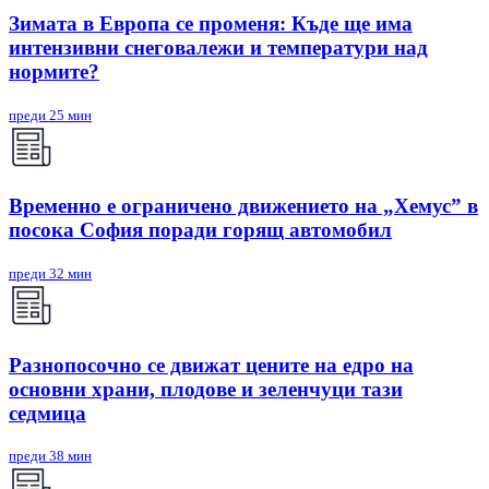
Зимата в Европа се променя: Къде ще има
интензивни снеговалежи и температури над
нормите?
преди 25 мин
Временно е ограничено движението на „Хемус” в
посока София поради горящ автомобил
преди 32 мин
Разнопосочно се движат цените на едро на
основни храни, плодове и зеленчуци тази
седмица
преди 38 мин