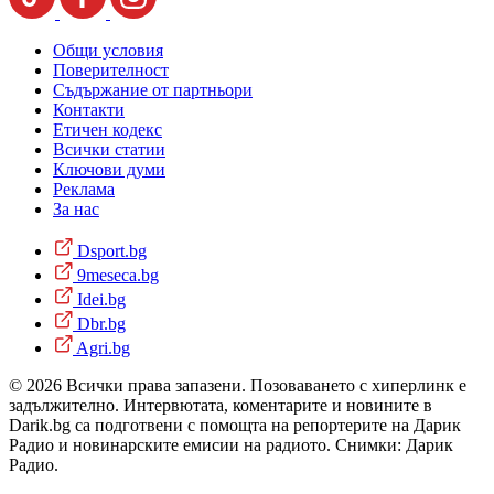
Общи условия
Поверителност
Съдържание от партньори
Контакти
Етичен кодекс
Всички статии
Ключови думи
Реклама
За нас
Dsport.bg
9meseca.bg
Idei.bg
Dbr.bg
Agri.bg
© 2026 Всички права запазени. Позоваването с хиперлинк е
задължително. Интервютата, коментарите и новините в
Darik.bg са подготвени с помощта на репортерите на Дарик
Радио и новинарските емисии на радиото. Снимки: Дарик
Радио.