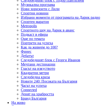
Следобедният блок с Тодор Пантилеев
Музикална програма
Нови хоризонти с Лили
Спортни новини
Избрани моменти от програмата на Дарик радио
Спортен маратон
Metropolis
Спортното шоу на Дарик в аванс
Подкаст в ефира
Още по темата
Портрети на успеха
Как да живеем до 100?
Финес
Дебатът
Следобедният блок с Георги Иванов
Мечтани дестинации
Гласът на изкуството
Квадратни метри
Следобедна криза
Новите 240: Посоката на България
Часът на успеха
Connected
Денят на храбростта
Бранд България
На живо