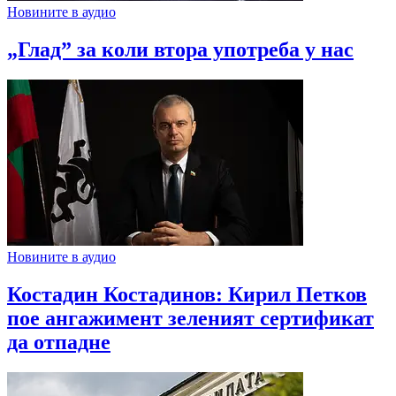
Новините в аудио
„Глад” за коли втора употреба у нас
Новините в аудио
Костадин Костадинов: Кирил Петков
пое ангажимент зеленият сертификат
да отпадне