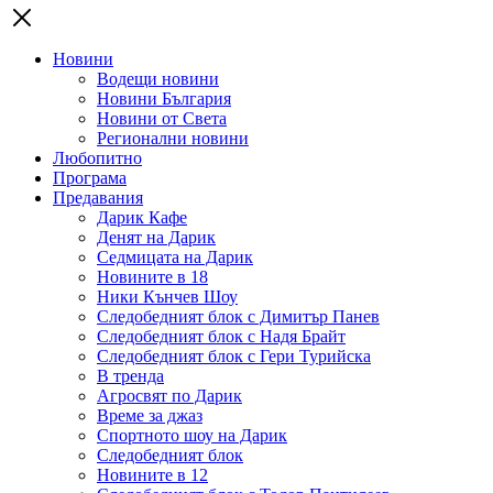
Новини
Водещи новини
Новини България
Новини от Света
Регионални новини
Любопитно
Програма
Предавания
Дарик Кафе
Денят на Дарик
Седмицата на Дарик
Новините в 18
Ники Кънчев Шоу
Следобедният блок с Димитър Панев
Следобедният блок с Надя Брайт
Следобедният блок с Гери Турийска
В тренда
Агросвят по Дарик
Време за джаз
Спортното шоу на Дарик
Следобедният блок
Новините в 12