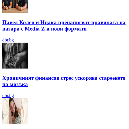
Павел Колев и Ицака пренаписват правилата на
пазара с Media Z и нови формати
dbr.bg
Хроничният финансов стрес ускорява стареенето
на мозъка
dbr.bg