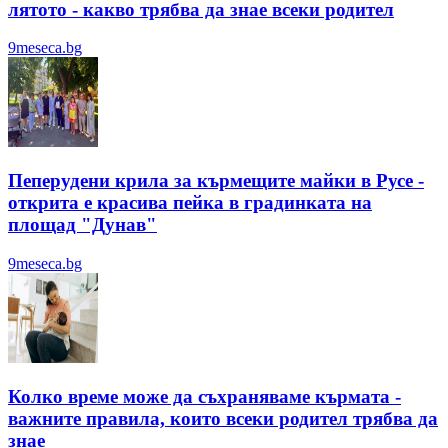
лятотo - какво трябва да знае всеки родител
9meseca.bg
Пеперудени крила за кърмещите майки в Русе -
открита е красива пейка в градинката на
площад "Дунав"
9meseca.bg
Колко време може да съхраняваме кърмата -
важните правила, които всеки родител трябва да
знае