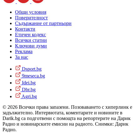
Общи условия
Поверителност
Съдържание от партньори
Контакти
Етичен кодекс
Всички статии
Ключови думи
Реклама
За нас
Dsport.bg
9meseca.bg
Idei.bg
Dbr.bg
Agri.bg
© 2026 Всички права запазени. Позоваването с хиперлинк е
задължително. Интервютата, коментарите и новините в
Darik.bg са подготвени с помощта на репортерите на Дарик
Радио и новинарските емисии на радиото. Снимки: Дарик
Радио.