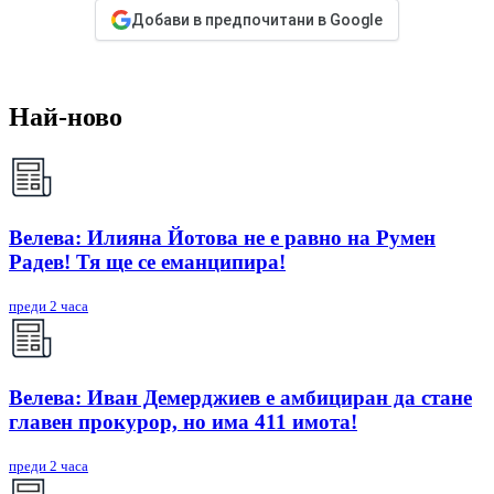
Добави в предпочитани в Google
Най-ново
Велева: Илияна Йотова не е равно на Румен
Радев! Тя ще се еманципира!
преди 2 часа
Велева: Иван Демерджиев е амбициран да стане
главен прокурор, но има 411 имота!
преди 2 часа