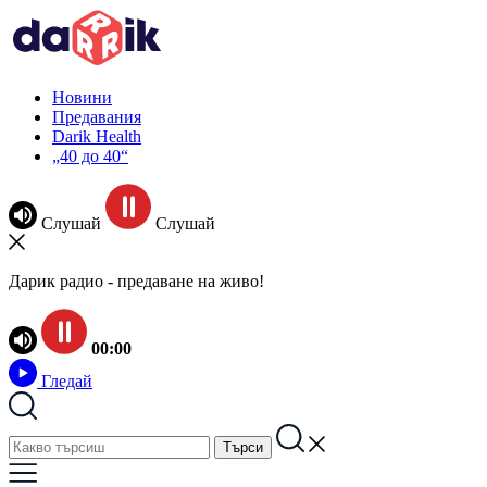
Новини
Предавания
Darik Health
„40 до 40“
Слушай
Слушай
Дарик радио - предаване на живо!
00:00
Гледай