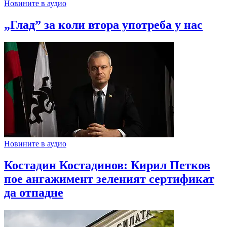
Новините в аудио
„Глад” за коли втора употреба у нас
Новините в аудио
Костадин Костадинов: Кирил Петков
пое ангажимент зеленият сертификат
да отпадне