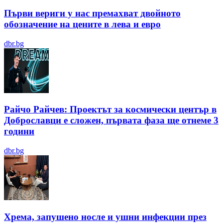
Първи вериги у нас премахват двойното
обозначение на цените в лева и евро
dbr.bg
Райчо Райчев: Проектът за космически център в
Доброславци е сложен, първата фаза ще отнеме 3
години
dbr.bg
Хрема, запушено носле и ушни инфекции през