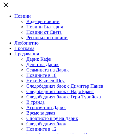
Новини
Водещи новини
Новини България
Новини от Света
Регионални новини
Любопитно
Програма
Предавания
Дарик Кафе
Денят на Дарик
Седмицата на Дарик
Новините в 18
Ники Кънчев Шоу
Следобедният блок с Димитър Панев
Следобедният блок с Надя Брайт
Следобедният блок с Гери Турийска
В тренда
Агросвят по Дарик
Време за джаз
Спортното шоу на Дарик
Следобедният блок
Новините в 12