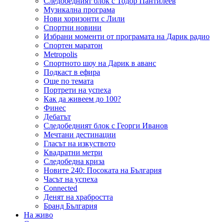
Следобедният блок с Тодор Пантилеев
Музикална програма
Нови хоризонти с Лили
Спортни новини
Избрани моменти от програмата на Дарик радио
Спортен маратон
Metropolis
Спортното шоу на Дарик в аванс
Подкаст в ефира
Още по темата
Портрети на успеха
Как да живеем до 100?
Финес
Дебатът
Следобедният блок с Георги Иванов
Мечтани дестинации
Гласът на изкуството
Квадратни метри
Следобедна криза
Новите 240: Посоката на България
Часът на успеха
Connected
Денят на храбростта
Бранд България
На живо