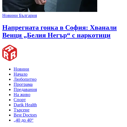
Новини България
Напрегната гонка в София: Хванали
Венци „Белия Негър“ с наркотици
Новини
Начало
Любопитно
Програма
Предавания
На живо
Спорт
Darik Health
Търсене
Best Doctors
„40 до 40“