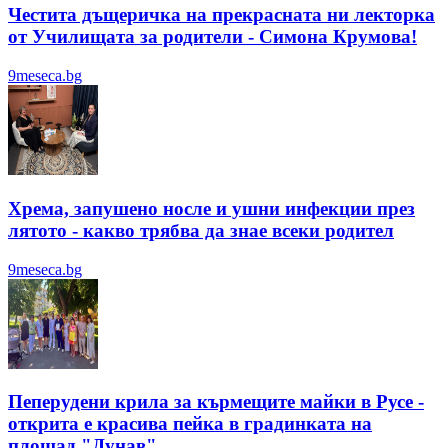
Честита дъщеричка на прекрасната ни лекторка
от Училищата за родители - Симона Крумова!
9meseca.bg
Хрема, запушено носле и ушни инфекции през
лятотo - какво трябва да знае всеки родител
9meseca.bg
Пеперудени крила за кърмещите майки в Русе -
открита е красива пейка в градинката на
площад "Дунав"