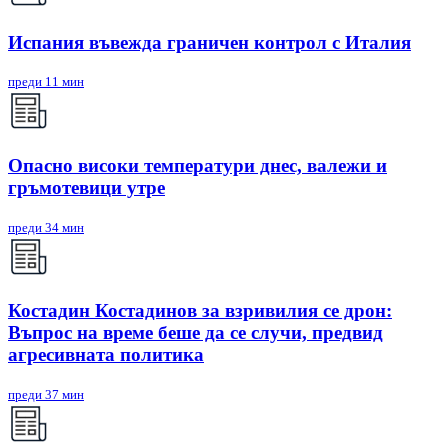
Испания въвежда граничен контрол с Италия
преди 11 мин
Опасно високи температури днес, валежи и
гръмотевици утре
преди 34 мин
Костадин Костадинов за взривилия се дрон:
Въпрос на време беше да се случи, предвид
агресивната политика
преди 37 мин