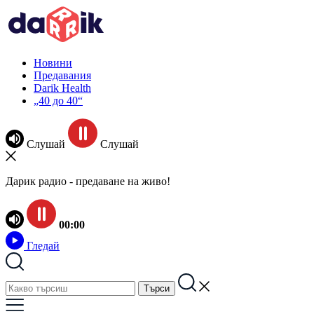
Новини
Предавания
Darik Health
„40 до 40“
Слушай
Слушай
Дарик радио - предаване на живо!
00:00
Гледай