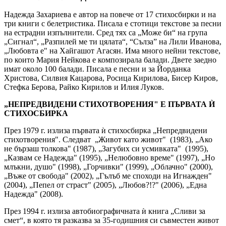
Надежда Захариева е автор на повече от 17 стихосбирки и на
три книги с белетристика. Писала е стотици текстове за песни
на естрадни изпълнители. Сред тях са „Може би“ на група
„Сигнал“, „Разпилей ме ти цялата“, “Сълза” на Лили Иванова,
„Любовта е" на Хайгашот Агасян. Има много нейни текстове,
по които Мария Нейкова е композирала балади. Двете заедно
имат около 100 балади. Писала е песни и за Йорданка
Христова, Силвия Кацарова, Росица Кирилова, Бисер Киров,
Стефка Берова, Райко Кирилов и Илия Луков.
„НЕПРЕДВИДЕНИ СТИХОТВОРЕНИЯ" Е ПЪРВАТА Ѝ
СТИХОСБИРКА
През 1979 г. излиза първата ѝ стихосбирка „Непредвидени
стихотворения". Следват „Живот като живот" (1983), „Ако
не бързаш толкова" (1987), „Загубих си усмивката" (1995),
„Казвам се Надежда" (1995), „Нелюбовно време" (1997), „Но
млъкни, душо" (1998), „Горчивки" (1999), „Облачно" (2000),
„Въже от свобода" (2002), „Гълъб ме споходи на Игнажден"
(2004), „Пепел от страст" (2005), „Любов?!?" (2006), „Една
Надежда" (2008).
През 1994 г. излиза автобиографичната ѝ книга „Сливи за
смет“, в която тя разказва за 35-годишния си съвместен живот