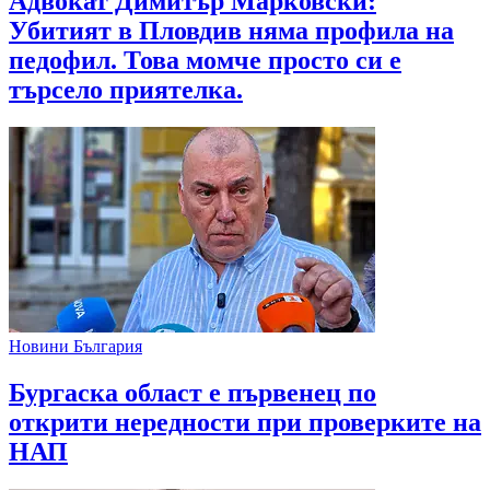
Адвокат Димитър Марковски:
Убитият в Пловдив няма профила на
педофил. Това момче просто си е
търсело приятелка.
Новини България
Бургаска област е първенец по
открити нередности при проверките на
НАП