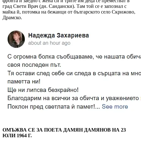
фронта и заедно с жена си и трите им деца се преместват в
град Свети Врач (дн. Сандански). Там той се е запознал с
майка й, потомка на бежанци от българското село Скрижово,
Драмско.
ОМЪЖВА СЕ ЗА ПОЕТА ДАМЯН ДАМЯНОВ НА 23
ЮЛИ 1964 Г.