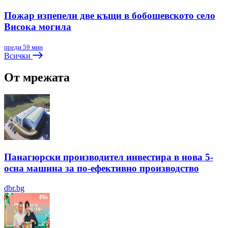
Пожар изпепели две къщи в бобошевското село
Висока могила
преди 59 мин
Всички
От мрежата
Панагюрски производител инвестира в нова 5-
осна машина за по-ефективно производство
dbr.bg