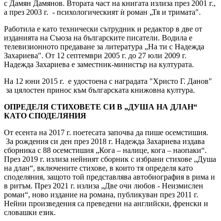
с Дамян Дамянов. Втората част на книгата излиза през 2001 г.,
а през 2003 г. - психологическият ѝ роман „Тя и тримата".
Работила е като технически сътрудник и редактор в две от
изданията на Съюза на българските писатели. Водила е
телевизионното предаване за литература „На ти с Надежда
Захариева". От 12 септември 2005 г. до 27 юли 2009 г.
Надежда Захариева е заместник-министър на културата.
На 12 юни 2015 г. е удостоена с наградата "Христо Г. Данов"
за цялостен принос към българската книжовна култура.
ОПРЕДЕЛЯ СТИХОВЕТЕ СИ В „ДУША НА ДЛАН“
КАТО СПОДЕЛЯНИЯ
От есента на 2017 г. поетесата започва да пише осемстишия.
За рождения си ден през 2018 г. Надежда Захариева издава
сборника с 88 осемстишия „Кога – налице, кога – наопаки“.
През 2019 г. излиза нейният сборник с избрани стихове „Душа
на длан“, включените стихове, в които тя определя като
споделяния, защото той представлява автобиография в рима и
в ритъм. През 2021 г. излиза „Две очи любов - Неизмислен
роман“, ново издание на романа, публикуван през 2011 г.
Нейни произведения са преведени на английски, френски и
словашки език.