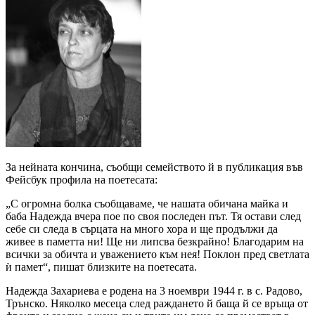
За нейната кончина, съобщи семейството й в публикация във
Фейсбук профила на поетесата:
„С огромна болка съобщаваме, че нашата обичана майка и
баба Надежда вчера пое по своя последен път. Тя остави след
себе си следа в сърцата на много хора и ще продължи да
живее в паметта ни! Ще ни липсва безкрайно! Благодарим на
всички за обичта и уважението към нея! Поклон пред светлата
ѝ памет“, пишат близките на поетесата.
Надежда Захариева е родена на 3 ноември 1944 г. в с. Радово,
Трънско. Няколко месеца след раждането й баща й се връща от