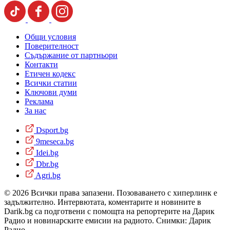
Общи условия
Поверителност
Съдържание от партньори
Контакти
Етичен кодекс
Всички статии
Ключови думи
Реклама
За нас
Dsport.bg
9meseca.bg
Idei.bg
Dbr.bg
Agri.bg
© 2026 Всички права запазени. Позоваването с хиперлинк е
задължително. Интервютата, коментарите и новините в
Darik.bg са подготвени с помощта на репортерите на Дарик
Радио и новинарските емисии на радиото. Снимки: Дарик
Радио.