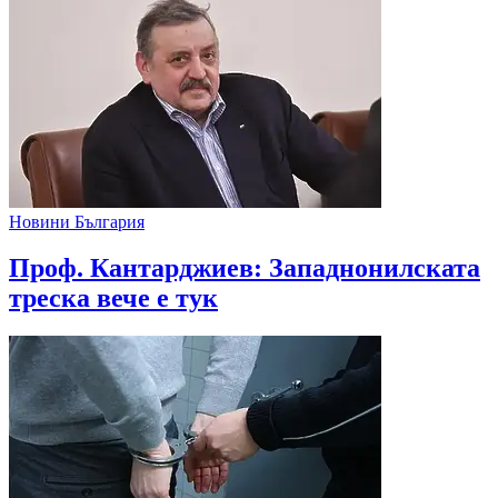
Новини България
Проф. Кантарджиев: Западнонилската
треска вече е тук