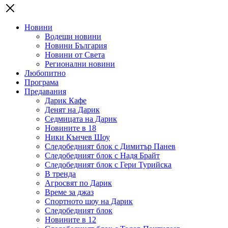
Новини
Водещи новини
Новини България
Новини от Света
Регионални новини
Любопитно
Програма
Предавания
Дарик Кафе
Денят на Дарик
Седмицата на Дарик
Новините в 18
Ники Кънчев Шоу
Следобедният блок с Димитър Панев
Следобедният блок с Надя Брайт
Следобедният блок с Гери Турийска
В тренда
Агросвят по Дарик
Време за джаз
Спортното шоу на Дарик
Следобедният блок
Новините в 12