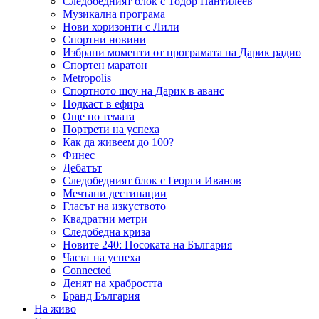
Следобедният блок с Тодор Пантилеев
Музикална програма
Нови хоризонти с Лили
Спортни новини
Избрани моменти от програмата на Дарик радио
Спортен маратон
Metropolis
Спортното шоу на Дарик в аванс
Подкаст в ефира
Още по темата
Портрети на успеха
Как да живеем до 100?
Финес
Дебатът
Следобедният блок с Георги Иванов
Мечтани дестинации
Гласът на изкуството
Квадратни метри
Следобедна криза
Новите 240: Посоката на България
Часът на успеха
Connected
Денят на храбростта
Бранд България
На живо