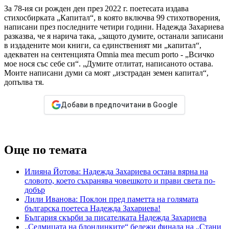
За 78-ия си рожден ден през 2022 г. поетесата издава
стихосбирката „Капитал“, в която включва 99 стихотворения,
написани през последните четири години. Надежда Захариева
разказва, че я нарича така, „защото думите, останали записани
в издадените мои книги, са единственият ми „капитал“,
адекватен на сентенцията Omnia mea mecum porto - „Всичко
мое нося със себе си“. „Думите отлитат, написаното остава.
Моите написани думи са моят „изстрадан земен капитал“,
допълва тя.
Добави в предпочитани в Google
Още по темата
Илияна Йотова: Надежда Захариева остана вярна на
словото, което съхранява човешкото и прави света по-
добър
Лили Иванова: Поклон пред паметта на голямата
българска поетеса Надежда Захариева!
България скърби за писателката Надежда Захариева
„Седмицата на блондинките“ бележи финала на „Стани