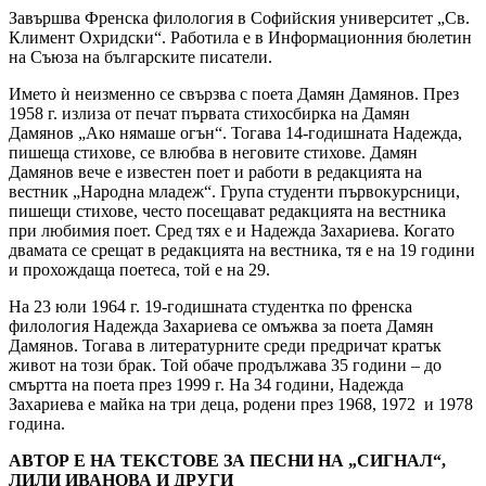
Завършва Френска филология в Софийския университет „Св.
Климент Охридски“. Работила е в Информационния бюлетин
на Съюза на българските писатели.
Името ѝ неизменно се свързва с поета Дамян Дамянов. През
1958 г. излиза от печат първата стихосбирка на Дамян
Дамянов „Ако нямаше огън“. Тогава 14-годишната Надежда,
пишеща стихове, се влюбва в неговите стихове. Дамян
Дамянов вече е известен поет и работи в редакцията на
вестник „Народна младеж“. Група студенти първокурсници,
пишещи стихове, често посещават редакцията на вестника
при любимия поет. Сред тях е и Надежда Захариева. Когато
двамата се срещат в редакцията на вестника, тя е на 19 години
и прохождаща поетеса, той е на 29.
На 23 юли 1964 г. 19-годишната студентка по френска
филология Надежда Захариева се омъжва за поета Дамян
Дамянов. Тогава в литературните среди предричат кратък
живот на този брак. Той обаче продължава 35 години – до
смъртта на поета през 1999 г. На 34 години, Надежда
Захариева е майка на три деца, родени през 1968, 1972 и 1978
година.
АВТОР Е НА ТЕКСТОВЕ ЗА ПЕСНИ НА „СИГНАЛ“,
ЛИЛИ ИВАНОВА И ДРУГИ