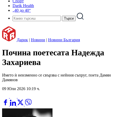
Спорт
Darik Health
„40 до 40“
Дарик
|
Новини
|
Новини България
Почина поетесата Надежда
Захариева
Името ѝ неизменно се свързва с нейния съпруг, поета Дамян
Дамянов
09 Юли 2026 10:19 ч.