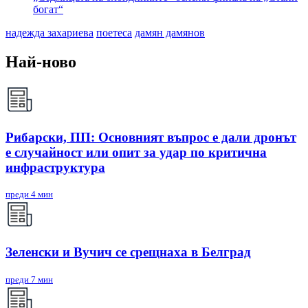
богат“
надежда захариева
поетеса
дамян дамянов
Най-ново
Рибарски, ПП: Основният въпрос е дали дронът
е случайност или опит за удар по критична
инфраструктура
преди 4 мин
Зеленски и Вучич се срещнаха в Белград
преди 7 мин