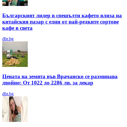
Българският лидер в спешълти кафето влиза на
китайския пазар с едни от най-редките сортове
кафе в света
dbr.bg
Цената на земята във Врачанско се разминава
двойно: От 1022 до 2286 лв. за декар
dbr.bg